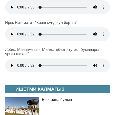
Ирек Нигъмәти - "Кояш сүнде ул йортта"
Ләйлә Минһаҗева - "Милләтебезгә тугры, буыннарга
үрнәк шәхес"
ИШЕТМИ КАЛМАГЫЗ
Бер гаилә булып