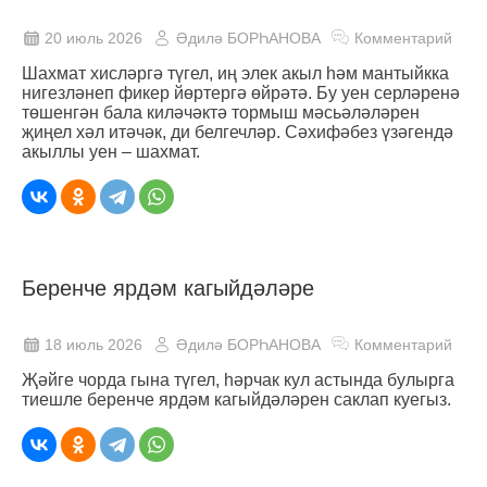
20 июль 2026
Әдилә БОРҺАНОВА
Комментарий
Шахмат хисләргә түгел, иң элек акыл һәм мантыйкка
нигезләнеп фикер йөртергә өйрәтә. Бу уен серләренә
төшенгән бала киләчәктә тормыш мәсьәләләрен
җиңел хәл итәчәк, ди белгечләр. Сәхифәбез үзәгендә
акыллы уен ‒ шахмат.
Беренче ярдәм кагыйдәләре
18 июль 2026
Әдилә БОРҺАНОВА
Комментарий
Җәйге чорда гына түгел, һәрчак кул астында булырга
тиешле беренче ярдәм кагыйдәләрен саклап куегыз.