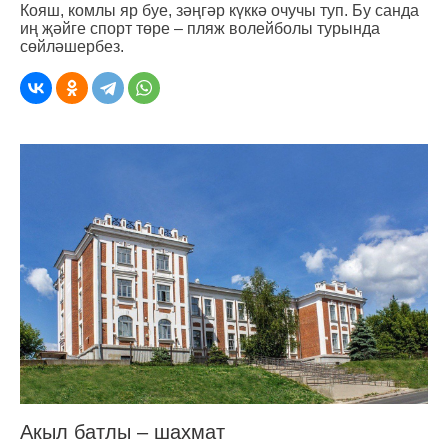
Кояш, комлы яр буе, зәңгәр күккә очучы туп. Бу санда
иң җәйге спорт төре – пляж волейболы турында
сөйләшербез.
Акыл батлы – шахмат