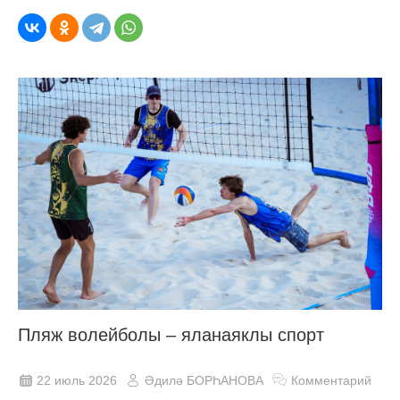
Пляж волейболы – яланаяклы спорт
22 июль 2026
Әдилә БОРҺАНОВА
Комментарий