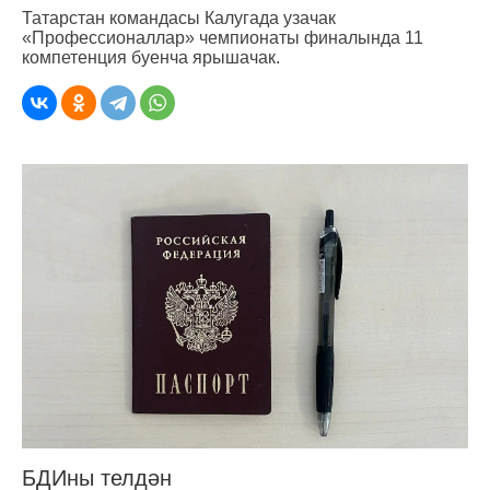
Татарстан командасы Калугада узачак
«Профессионаллар» чемпионаты финалында 11
компетенция буенча ярышачак.
БДИны телдән