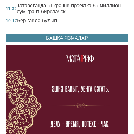
Татарстанда 51 фәнни проектка 85 миллион
11:32
сум грант биреләчәк
Бер гаилә булып
10:17
БАШКА ЯЗМАЛАР