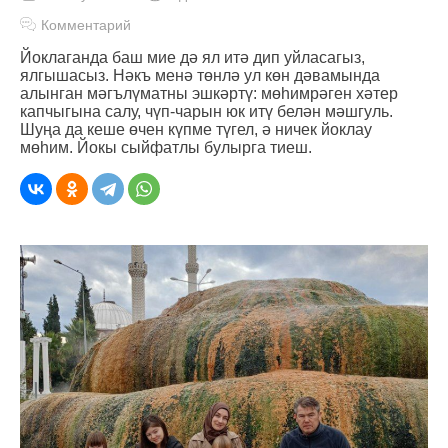
Комментарий
Йоклаганда баш мие дә ял итә дип уйласагыз,
ялгышасыз. Нәкъ менә төнлә ул көн дәвамында
алынган мәгълүматны эшкәртү: мөһимрәген хәтер
капчыгына салу, чүп-чарын юк итү белән мәшгуль.
Шуңа да кеше өчен күпме түгел, ә ничек йоклау
мөһим. Йокы сыйфатлы булырга тиеш.