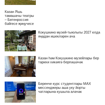
Казан Яшь
тамашачы театры
– Бөтенроссия
бәйгесе җиңүчесе
Кокушкино музей-тыюлыгы 2027 елда
яңадан ишекләрен ача
Казан һәм Кокушкино музейлары бер
тарихи хикәягә берләшәчәк
Беренче курс студентлары MAX
мессенджеры аша уку йорты
чатларына кушыла алачак