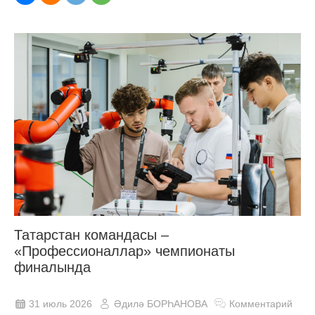
Татарстан командасы –
«Профессионаллар» чемпионаты
финалында
31 июль 2026
Әдилә БОРҺАНОВА
Комментарий