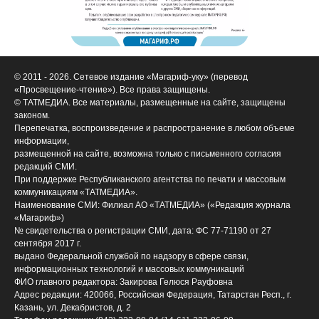
© 2011 - 2026. Сетевое издание «Мәгариф-уку» (перевод
«Просвещение-чтение»). Все права защищены.
© ТАТМЕДИА. Все материалы, размещенные на сайте, защищены
законом.
Перепечатка, воспроизведение и распространение в любом объеме
информации,
размещенной на сайте, возможна только с письменного согласия
редакций СМИ.
При поддержке Республиканского агентства по печати и массовым
коммуникациям «ТАТМЕДИА».
Наименование СМИ: Филиал АО «ТАТМЕДИА» («Редакция журнала
«Магариф»)
№ свидетельства о регистрации СМИ, дата: ФС 77-71190 от 27
сентября 2017 г.
выдано Федеральной службой по надзору в сфере связи,
информационных технологий и массовых коммуникаций
ФИО главного редактора: Закирова Гелюся Рауфовна
Адрес редакции: 420066, Российская Федерация, Татарстан Респ., г.
Казань, ул. Декабристов, д. 2