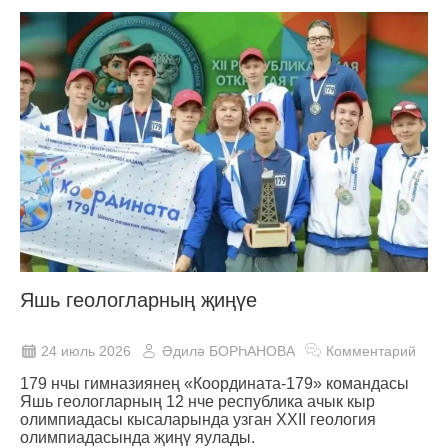
Яшь геологларның җиңүе
24 июль 2026
Әдилә БОРҺАНОВА
Комментарий
179 нчы гимназиянең «Координата-179» командасы
Яшь геологларның 12 нче республика ачык кыр
олимпиадасы кысаларында узган XXII геология
олимпиадасында җиңү яулады.