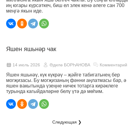
иң югары күрсәткеч, биш ел элек кенә әлеге сан 700
меңгә якын иде.
Яшен яшьнәр чак
14 июль 2026
Әдилә БОРҺАНОВА
Комментарий
Яшен яшьнәү, күк күкрәү – җәйге табигатьнең бер
могҗизасы. Бу могҗизаның фәнни аңлатмасы бар, ә
яшен вакытында үзеңне ничек тотарга кирәклеге
турында кагыйдәләрне белү үтә дә мөһим.
Следующая ❯