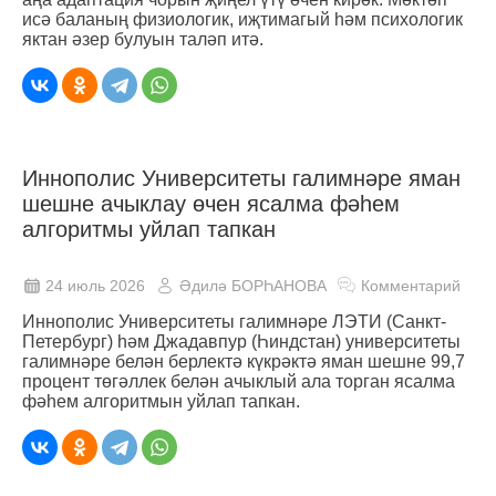
исә баланың физиологик, иҗтимагый һәм психологик
яктан әзер булуын таләп итә.
Иннополис Университеты галимнәре яман
шешне ачыклау өчен ясалма фәһем
алгоритмы уйлап тапкан
24 июль 2026
Әдилә БОРҺАНОВА
Комментарий
Иннополис Университеты галимнәре ЛЭТИ (Санкт-
Петербург) һәм Джадавпур (Һиндстан) университеты
галимнәре белән берлектә күкрәктә яман шешне 99,7
процент төгәллек белән ачыклый ала торган ясалма
фәһем алгоритмын уйлап тапкан.