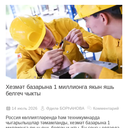
Хезмәт базарына 1 миллионга якын яшь
белгеч чыкты
14 июль 2026
Әдилә БОРҺАНОВА
Комментарий
Россия көллиятләрендә һәм техникумнарда
чыгарылышлар тәмамланды, хезмәт базарына 1
миллионга якын яшь белгеч чыкты. Бу соңгы елларда