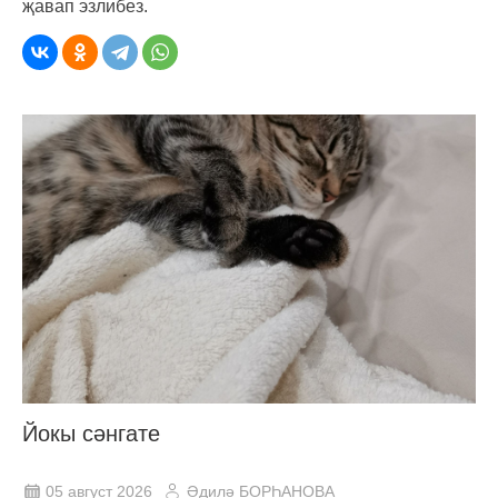
җавап эзлибез.
Йокы сәнгате
05 август 2026
Әдилә БОРҺАНОВА