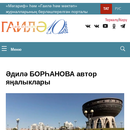
«Мәгариф» һәм «Гаилә һәм мәктәп»
ТАТ
РУС
журналларының берләштерелгән порталы
/
Теркəлү
Керү
Меню
Әдилә БОРҺАНОВА автор
яңалыклары