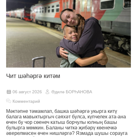
Чит шәһәргә китәм
06 август 2026
Әдилә БОРҺАНОВА
Комментарий
Мәктәпне тәмамлап, башка шәһәргә укырга китү
балага мавыктыргыч сәяхәт булса, күпчелек ата-ана
өчен бу чор сөенеч катыш борчулы юлның башы
булырга мөмкин. Баланы читкә җибәрү көенечкә
әверелмәсен өчен нишләргә? Язмада шушы сорауга