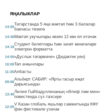
ЯҢАЛЫКЛАР
Татарстанда 5 яңа мәктәп һәм 3 балалар
14:50
бакчасы төзелә
Мәктәп укучылары көзен 12 көн ял итәчәк
14:46
Студент билетлары һәм зачет кенәгәләре
14:18
электрон форматта
«Дуслык тәгәрмәче» (Дидактик уен)
14:00
Тел ачкычлары
10:00
Албасты
11:35
Альберт САБИР: «Ярты гасыр иҗат
09:06
дәрьясында»
Лилия Гыйбадуллинаның «Әлиф ләм мин»
13:40
повестенда сүз тәэсире
V Казан глобаль яшьләр саммитында КФУ
12:05
фән фестивале узачак