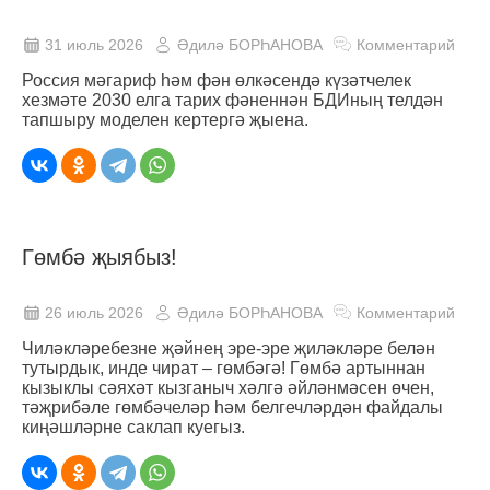
31 июль 2026
Әдилә БОРҺАНОВА
Комментарий
Россия мәгариф һәм фән өлкәсендә күзәтчелек
хезмәте 2030 елга тарих фәненнән БДИның телдән
тапшыру моделен кертергә җыена.
Гөмбә җыябыз!
26 июль 2026
Әдилә БОРҺАНОВА
Комментарий
Чиләкләребезне җәйнең эре-эре җиләкләре белән
тутырдык, инде чират – гөмбәгә! Гөмбә артыннан
кызыклы сәяхәт кызганыч хәлгә әйләнмәсен өчен,
тәҗрибәле гөмбәчеләр һәм белгечләрдән файдалы
киңәшләрне саклап куегыз.