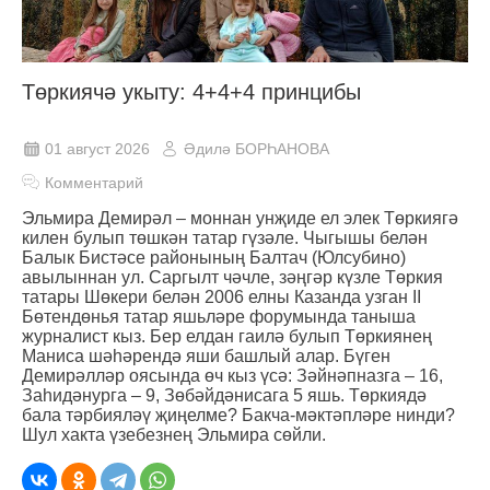
Төркиячә укыту: 4+4+4 принцибы
01 август 2026
Әдилә БОРҺАНОВА
Комментарий
Эльмира Демирәл – моннан унҗиде ел элек Төркиягә
килен булып төшкән татар гүзәле. Чыгышы белән
Балык Бистәсе районының Балтач (Юлсубино)
авылыннан ул. Саргылт чәчле, зәңгәр күзле Төркия
татары Шөкери белән 2006 елны Казанда узган II
Бөтендөнья татар яшьләре форумында таныша
журналист кыз. Бер елдан гаилә булып Төркиянең
Маниса шәһәрендә яши башлый алар. Бүген
Демирәлләр оясында өч кыз үсә: Зәйнәпназга – 16,
Заһидәнурга – 9, Зөбәйдәнисага 5 яшь. Төркиядә
бала тәрбияләү җиңелме? Бакча-мәктәпләре нинди?
Шул хакта үзебезнең Эльмира сөйли.