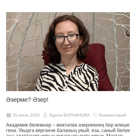
Әзерме? Әзер!
25 июль 2026
Әдилә БОРҺАНОВА
Комментарий
Академик белемнәр ‒ мәктәпкә әзерлекнең бер өлеше
генә. Укырга кергәнче баланың укый, яза, саный белүе
аңа адаптация чорын җиңел үтү өчен кирәк. Мәктәп