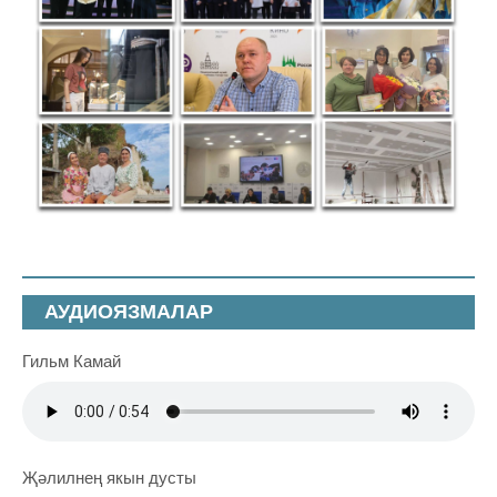
АУДИОЯЗМАЛАР
Гильм Камай
Җәлилнең якын дусты