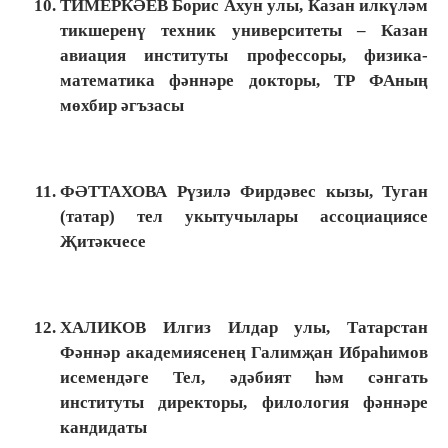
ТИМЕРКӘЕВ Борис Ахун улы, Казан илкүләм
тикшеренү техник университеты – Казан
авиация институты профессоры, физика-
математика фәннәре докторы, ТР ФАның
мөхбир әгъзасы
ФӘТТАХОВА Рүзилә Фирдәвес кызы, Туган
(татар) тел укытучылары ассоциациясе
Җитәкчесе
ХАЛИКОВ Илгиз Илдар улы, Татарстан
Фәннәр академиясенең Галимҗан Ибраһимов
исемендәге Тел, әдәбият һәм сәнгать
институты директоры, филология фәннәре
кандидаты