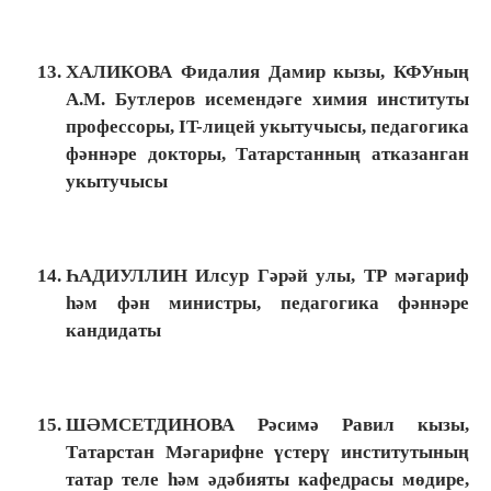
ХАЛИКОВА Фидалия Дамир кызы, КФУның
А.М. Бутлеров исемендәге химия институты
профессоры, IT-лицей укытучысы, педагогика
фәннәре докторы, Татарстанның атказанган
укытучысы
ҺАДИУЛЛИН Илсур Гәрәй улы, ТР мәгариф
һәм фән министры, педагогика фәннәре
кандидаты
ШӘМСЕТДИНОВА Рәсимә Равил кызы,
Татарстан Мәгарифне үстерү институтының
татар теле һәм әдәбияты кафедрасы мөдире,