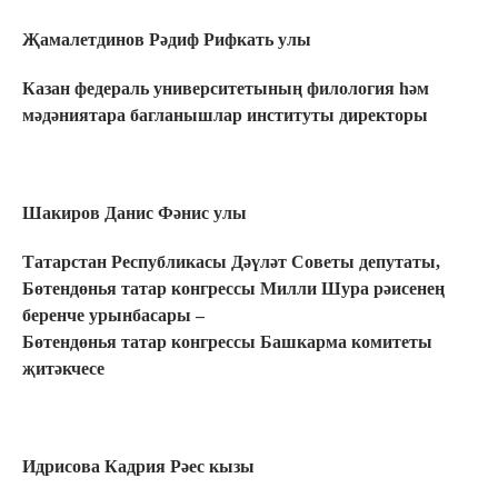
Җамалетдинов Рәдиф Рифкать улы
Казан федераль университетының филология һәм
мәдәниятара багланышлар институты директоры
Шакиров Данис Фәнис улы
Татарстан Республикасы Дәүләт Советы депутаты,
Бөтендөнья татар конгрессы Милли Шура рәисенең
беренче урынбасары –
Бөтендөнья татар конгрессы Башкарма комитеты
җитәкчесе
Идрисова Кадрия Рәес кызы