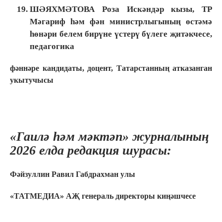
ШӘЯХМӘТОВА Роза Искәндәр кызы, ТР
Мәгариф һәм фән министрлыгының өстәмә
һөнәри белем бирүне үстерү бүлеге җитәкчесе,
педагогика
фәннәре кандидаты, доцент, Татарстанның атказанган
укытучысы
«Гаилә һәм мәктәп» журналының
2026 елда редакция шурасы:
Фәйзуллин Равил Габдрахман улы
«ТАТМЕДИА» АҖ генераль директоры киңәшчесе