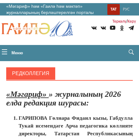
«Мәгариф» һәм «Гаилә һәм мәктәп»
ТАТ
РУС
журналларының берләштерелгән порталы
/
Теркəлү
Керү
Меню
РЕДКОЛЛЕГИЯ
«Мәгариф»
» журналының 2026
елда редакция шурасы:
ГАРИПОВА Гөлнара Фидаил кызы, Габдулла
Тукай исемендәге Арча педагогика көллияте
директоры, Татарстан Республикасының