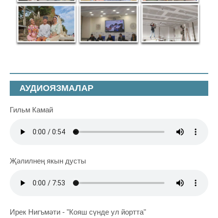
АУДИОЯЗМАЛАР
Гильм Камай
Җәлилнең якын дусты
Ирек Нигъмәти - "Кояш сүнде ул йортта"