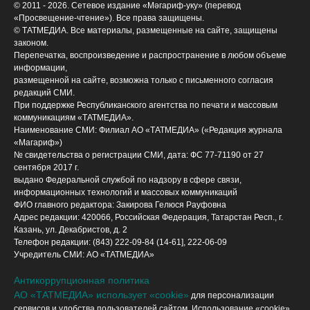
© 2011 - 2026. Сетевое издание «Мәгариф-уку» (перевод
«Просвещение-чтение»). Все права защищены.
© ТАТМЕДИА. Все материалы, размещенные на сайте, защищены
законом.
Перепечатка, воспроизведение и распространение в любом объеме
информации,
размещенной на сайте, возможна только с письменного согласия
редакций СМИ.
При поддержке Республиканского агентства по печати и массовым
коммуникациям «ТАТМЕДИА».
Наименование СМИ: Филиал АО «ТАТМЕДИА» («Редакция журнала
«Магариф»)
№ свидетельства о регистрации СМИ, дата: ФС 77-71190 от 27
сентября 2017 г.
выдано Федеральной службой по надзору в сфере связи,
информационных технологий и массовых коммуникаций
ФИО главного редактора: Закирова Гелюся Рауфовна
Адрес редакции: 420066, Российская Федерация, Татарстан Респ., г.
Казань, ул. Декабристов, д. 2
Телефон редакции: (843) 222-09-84 (14-61], 222-06-09
Учредитель СМИ: АО «ТАТМЕДИА»
Антикоррупционная политика
АО «ТАТМЕДИА» использует «cookie»
для персонализации
сервисов и удобства пользователей сайтом. Использование «cookie»