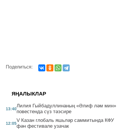
Поделиться:
ЯҢАЛЫКЛАР
Лилия Гыйбадуллинаның «Әлиф ләм мин»
13:40
повестенда сүз тәэсире
V Казан глобаль яшьләр саммитында КФУ
12:05
фән фестивале узачак