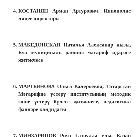
КОСТАНЯН Арман Артурович, Иннополис
лицее директоры
МАКЕДОНСКАЯ Наталья Александр кызы,
Буа муниципаль районы мәгариф идарәсе
җитәкчесе
МАРТЬЯНОВА Ольга Валерьевна, Татарстан
Мәгарифне үстерү институтының методик
эшне үстерү бүлеге җитәкчесе, педагогика
фәннәре кандидаты
МИНЗАРИПОВ Рияз Гатаулла улы, Казан