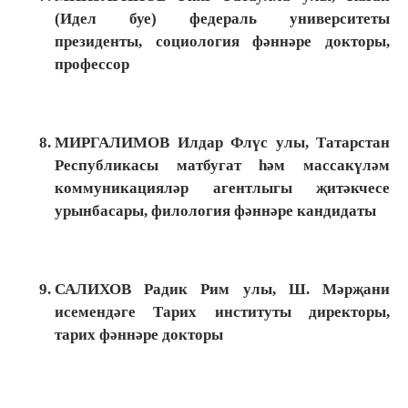
(Идел буе) федераль университеты
президенты, социология фәннәре докторы,
профессор
МИРГАЛИМОВ Илдар Флүс улы, Татарстан
Республикасы матбугат һәм массакүләм
коммуникацияләр агентлыгы җитәкчесе
урынбасары, филология фәннәре кандидаты
САЛИХОВ Радик Рим улы, Ш. Мәрҗани
исемендәге Тарих институты директоры,
тарих фәннәре докторы