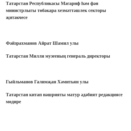
Татарстан Республикасы Мәгариф һәм фән
министрлыгы төбәкара хезмәттәшлек секторы
җитәкчесе
Фәйзрахманов Айрат Шамил улы
Татарстан Милли музееның генераль директоры
Гыйльманов Галимҗан Хәмитьян улы
Татарстан китап нәшрияты матур әдәбият редакциясе
мөдире