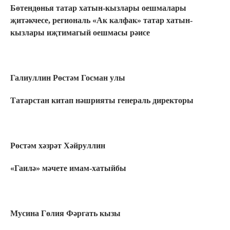
Бөтендөнья татар хатын-кызлары оешмалары
җитәкчесе, региональ «Ак калфак» татар хатын-
кызлары иҗтимагый оешмасы рәисе
Галиуллин Рөстәм Госман улы
Татарстан китап нәшрияты генераль директоры
Рөстәм хәзрәт Хәйруллин
«Гаилә» мәчете имам-хатыйбы
Мусина Гөлия Фәргать кызы