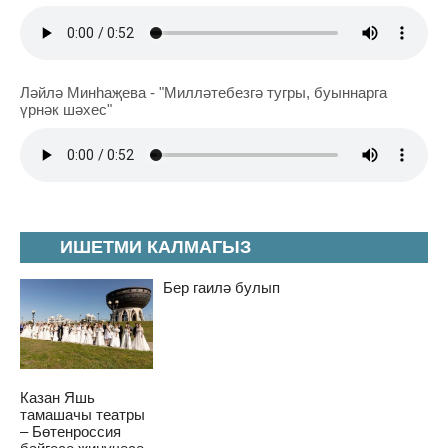
Ләйлә Минһаҗева - "Милләтебезгә тугры, буыннарга
үрнәк шәхес"
ИШЕТМИ КАЛМАГЫЗ
Бер гаилә булып
Казан Яшь
тамашачы театры
– Бөтенроссия