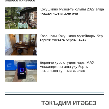
бәйгесе җиңүчесе
Кокушкино музей-тыюлыгы 2027 елда
яңадан ишекләрен ача
Казан һәм Кокушкино музейлары бер
тарихи хикәягә берләшәчәк
Беренче курс студентлары MAX
мессенджеры аша уку йорты
чатларына кушыла алачак
ТӘКЪДИМ ИТӘБЕЗ