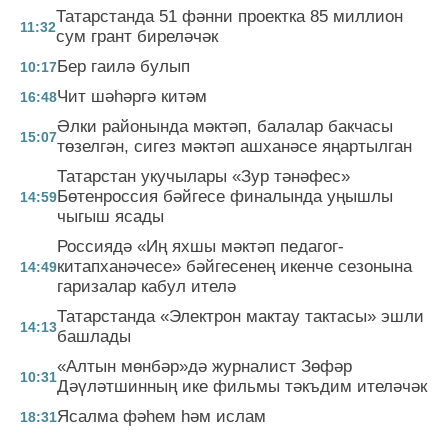
Татарстанда 51 фәнни проектка 85 миллион
11:32
сум грант биреләчәк
Бер гаилә булып
10:17
Чит шәһәргә китәм
16:48
Әлки районында мәктәп, балалар бакчасы
15:07
төзелгән, сигез мәктәп ашханәсе яңартылган
Татарстан укучылары «Зур тәнәфес»
Бөтенроссия бәйгесе финалында уңышлы
14:59
чыгыш ясады
Россиядә «Иң яхшы мәктәп педагог-
китапханәчесе» бәйгесенең икенче сезонына
14:49
гаризалар кабул ителә
Татарстанда «Электрон мактау тактасы» эшли
14:13
башлады
«Алтын мөнбәр»дә журналист Зөфәр
10:31
Дәүләтшинның ике фильмы тәкъдим ителәчәк
Ясалма фәһем һәм ислам
18:31