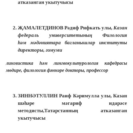
атказанган укытучысы
ҖАМАЛЕТДИНОВ Рәдиф Рифкать улы,
Казан
федераль университетының Филология
һәм
мәдәниятара багланышлар институты
директоры, гомуми
лингвистика һәм лингвокультурология кафедрасы
мөдире, филология фәннәре докторы, профессор
ЗИННӘТУЛЛИН Раиф Кәримулла улы, Казан
шәһәре мәгариф идарәсе
методисты,Татарстанның атказанган
укытучысы