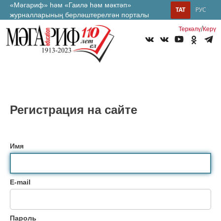
«Мәгариф» һәм «Гаилә һәм мәктәп»
ТАТ
РУС
журналларының берләштерелгән порталы
/
Теркəлү
Керү
Регистрация на сайте
Имя
E-mail
Пароль