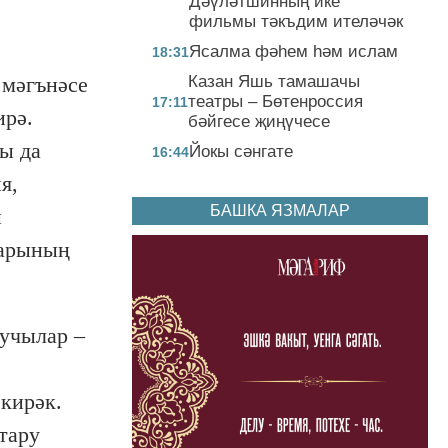
Дәүләтшинның ике
фильмы тәкъдим ителәчәк
Ясалма фәһем һәм ислам
18:31
Казан Яшь тамашачы
 мәгънәсе
театры – Бөтенроссия
17:11
ирә.
бәйгесе җиңүчесе
ы да
Йокы сәнгате
16:44
я,
БАШКА ЯЗМАЛАР
ы
ларының
тучылар –
кирәк.
тару