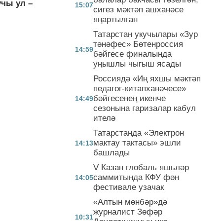
учы ул –
15:07
сигез мәктәп ашханәсе
яңартылган
Татарстан укучылары «Зур
тәнәфес» Бөтенроссия
14:59
бәйгесе финалында
уңышлы чыгыш ясады
Россиядә «Иң яхшы мәктәп
педагог-китапханәчесе»
бәйгесенең икенче
14:49
сезонына гаризалар кабул
ителә
Татарстанда «Электрон
мактау тактасы» эшли
14:13
башлады
V Казан глобаль яшьләр
саммитында КФУ фән
14:05
фестивале узачак
«Алтын мөнбәр»дә
журналист Зөфәр
10:31