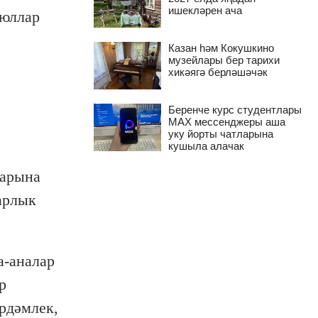
ишекләрен ача
 юллар
Казан һәм Кокушкино
музейлары бер тарихи
хикәягә берләшәчәк
Беренче курс студентлары
MAX мессенджеры аша
уку йорты чатларына
кушыла алачак
ларына
арлык
а-аналар
р
рдәмлек,