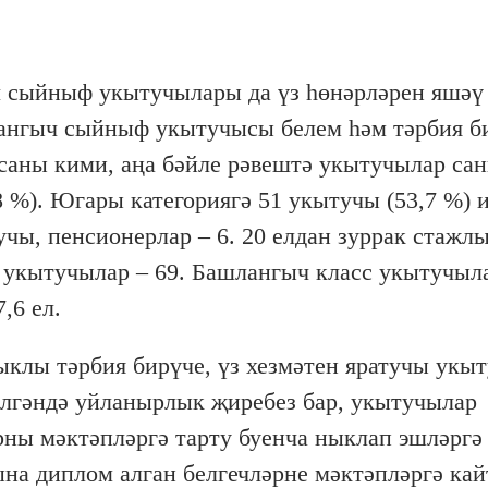
сыйныф укытучылары да үз һөнәрләрен яшәү
лангыч сыйныф укытучысы белем һәм тәрбия б
саны кими, аңа бәйле рәвештә укытучылар сан
 %). Югары категориягә 51 укытучы (53,7 %) и
учы, пенсионерлар – 6. 20 елдан зуррак стажл
ы укытучылар – 69. Башлангыч класс укытучы
,6 ел.
ыклы тәрбия бирүче, үз хезмәтен яратучы укы
илгәндә уйланырлык җиребез бар,
укытучылар
рны мәктәпләргә тарту буенча ныклап эшләргә 
а диплом алган белгечләрне мәктәпләргә кай