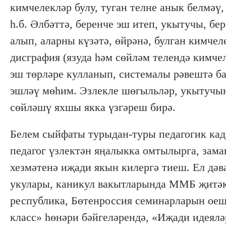
кимчелекләр булу, туган телне анык белмәү,
һ.б. Әлбәттә, беренче эш итеп, укытучы, б
алып, аларны күзәтә, өйрәнә, булган кимчел
дисграфия (язуда һәм сөйләм телендә кимче
эш төрләре кулланып, системалы рәвештә ба
эшләү мөһим. Эзлекле шөгыльләр, укытучын
сөйләшү яхшы якка үзгәреш бирә.
Белем сыйфаты турыдан-туры педагогик кад
педагог үзлектән яңалыкка омтылырга, зама
хезмәтенә иҗади якын килергә тиеш. Ел дә
укулары, каникул вакытларында ММБ җитәкч
республика, Бөтенроссия семинарларын оеш
класс» һөнәри бәйгеләрендә, «Иҗади идеял