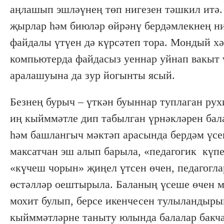
аңлашып эшләүнең төп нигезен тәшкил итә.
җырлар һәм биюләр өйрәнү бердәмлекнең ни
файдалы үтүен дә күрсәтеп тора. Мондый хә
компьютерда файдасыз уеннар уйнап вакыт ү
аралашуына да зур йогынты ясый.
Безнең бурыч – үткән буыннар туплаган ру
иң кыйммәтле дип табылган үрнәкләрен бал
һәм башлангыч мәктәп арасында бердәм үс
максатчан эш алып барыла, «педагогик күпе
«күчеш чорын» җиңел үтсен өчен, педагогла
өстәлләр оештырыла. Баланың үсеше өчен м
мохит булып, берсе икенчесен тулыландыры
кыйммәтләрне таныту юлында балалар бакча