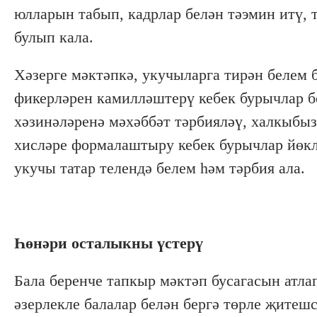
юлларын табып, кадрлар белән тәэмин итү, 
булып кала.
Хәзерге мәктәпкә, укучыларга тирән белем 
фикерләрен камилләштерү кебек бурычлар бе
хәзинәләренә мәхәббәт тәрбияләү, халкыбы
хисләре формалаштыру кебек бурычлар йөк
укучы татар телендә белем һәм тәрбия ала.
Һөнәри осталыкны үстерү
Бала беренче тапкыр мәктәп бусагасын атла
әзерлекле балалар белән бергә төрле җитеш