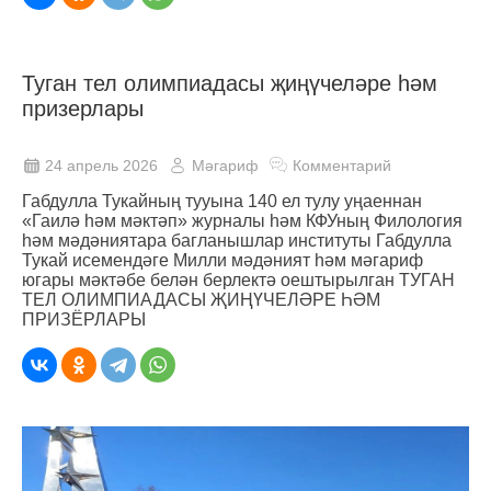
Туган тел олимпиадасы җиңүчеләре һәм
призерлары
24 апрель 2026
Мәгариф
Комментарий
Габдулла Тукайның тууына 140 ел тулу уңаеннан
«Гаилә һәм мәктәп» журналы һәм КФУның Филология
һәм мәдәниятара багланышлар институты Габдулла
Тукай исемендәге Милли мәдәният һәм мәгариф
югары мәктәбе белән берлектә оештырылган ТУГАН
ТЕЛ ОЛИМПИАДАСЫ ҖИҢҮЧЕЛӘРЕ ҺӘМ
ПРИЗЁРЛАРЫ