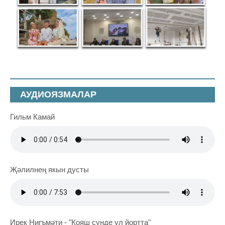
АУДИОЯЗМАЛАР
Гильм Камай
Җәлилнең якын дусты
Ирек Нигъмәти - "Кояш сүнде ул йортта"