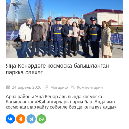
Яңа Кенәрдәге космоска багышланган
паркка сәяхәт
24 апрель 2026
Мәгариф
Комментарий
Арча районы Яңа Кенәр авылында космоска
багышланган»Җиһангирлар» паркы бар. Анда чын
космонавтлар кайту сәбәпле без дә юлга кузгалдык.