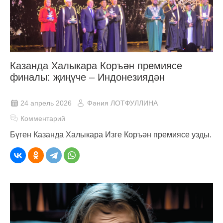
Казанда Халыкара Коръән премиясе
финалы: җиңүче – Индонезиядән
24 апрель 2026
Фәния ЛОТФУЛЛИНА
Комментарий
Бүген Казанда Халыкара Изге Коръән премиясе узды.