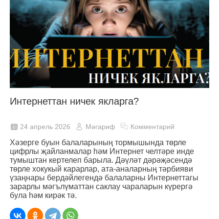
Интернеттан ничек якларга?
24 апрель 2026
Мәгариф
Комментарий
Хәзерге буын балаларының тормышында төрле
цифрлы җайланмалар һәм Интернет челтәре инде
тумыштан кертелеп барыла. Дәүләт дәрәҗәсендә
төрле хокукый карарлар, ата-аналарның тәрбияви
үзаңнары бердәйлегендә балаларны Интернеттагы
зарарлы мәгълүматтан саклау чараларын күрергә
була һәм кирәк тә.