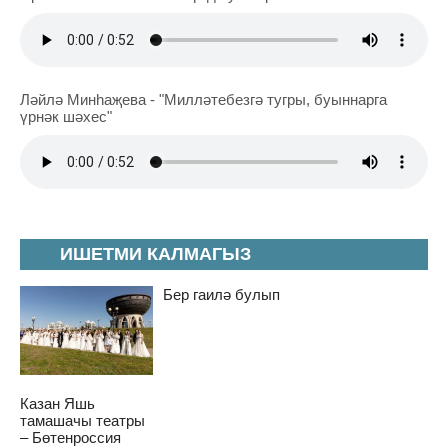
Ләйлә Минһаҗева - "Милләтебезгә тугры, буыннарга
үрнәк шәхес"
ИШЕТМИ КАЛМАГЫЗ
Бер гаилә булып
Казан Яшь
тамашачы театры
– Бөтенроссия