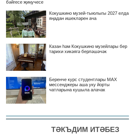
бәйгесе җиңүчесе
Кокушкино музей-тыюлыгы 2027 елда
яңадан ишекләрен ача
Казан һәм Кокушкино музейлары бер
тарихи хикәягә берләшәчәк
Беренче курс студентлары MAX
мессенджеры аша уку йорты
чатларына кушыла алачак
ТӘКЪДИМ ИТӘБЕЗ