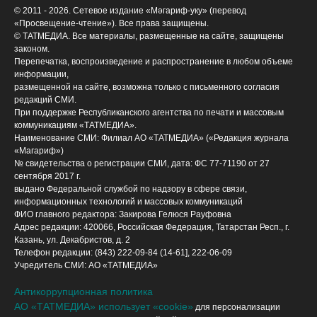
© 2011 - 2026. Сетевое издание «Мәгариф-уку» (перевод
«Просвещение-чтение»). Все права защищены.
© ТАТМЕДИА. Все материалы, размещенные на сайте, защищены
законом.
Перепечатка, воспроизведение и распространение в любом объеме
информации,
размещенной на сайте, возможна только с письменного согласия
редакций СМИ.
При поддержке Республиканского агентства по печати и массовым
коммуникациям «ТАТМЕДИА».
Наименование СМИ: Филиал АО «ТАТМЕДИА» («Редакция журнала
«Магариф»)
№ свидетельства о регистрации СМИ, дата: ФС 77-71190 от 27
сентября 2017 г.
выдано Федеральной службой по надзору в сфере связи,
информационных технологий и массовых коммуникаций
ФИО главного редактора: Закирова Гелюся Рауфовна
Адрес редакции: 420066, Российская Федерация, Татарстан Респ., г.
Казань, ул. Декабристов, д. 2
Телефон редакции: (843) 222-09-84 (14-61], 222-06-09
Учредитель СМИ: АО «ТАТМЕДИА»
Антикоррупционная политика
АО «ТАТМЕДИА» использует «cookie»
для персонализации