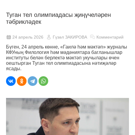
Туган тел олимпиадасы җиңүчеләрен
тәбрикләдек
24 апрель 2026
Гүзәл ЗАКИРОВА
Комментарий
Бүген, 24 апрель көнне, «Гаилә һәм мәктәп» журналы
КФУның Филология һәм мәдәниятара багланышлар
институты белән берлектә мәктәп укучылары өчен
оештырган Туган тел олимпиадасына нәтиҗәләр
ясады.