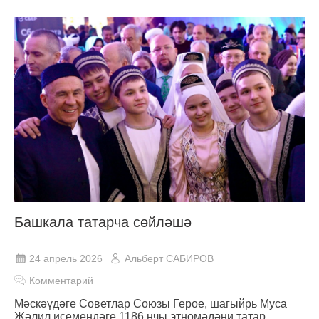
Башкала татарча сөйләшә
24 апрель 2026
Альберт САБИРОВ
Комментарий
Мәскәүдәге Советлар Союзы Герое, шагыйрь Муса
Җәлил исемендәге 1186 нчы этномәдәни татар