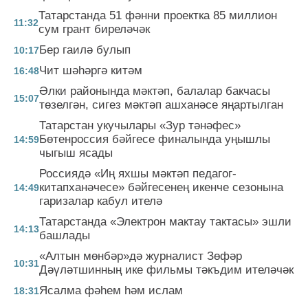
Татарстанда 51 фәнни проектка 85 миллион
11:32
сум грант биреләчәк
Бер гаилә булып
10:17
Чит шәһәргә китәм
16:48
Әлки районында мәктәп, балалар бакчасы
15:07
төзелгән, сигез мәктәп ашханәсе яңартылган
Татарстан укучылары «Зур тәнәфес»
Бөтенроссия бәйгесе финалында уңышлы
14:59
чыгыш ясады
Россиядә «Иң яхшы мәктәп педагог-
китапханәчесе» бәйгесенең икенче сезонына
14:49
гаризалар кабул ителә
Татарстанда «Электрон мактау тактасы» эшли
14:13
башлады
«Алтын мөнбәр»дә журналист Зөфәр
10:31
Дәүләтшинның ике фильмы тәкъдим ителәчәк
Ясалма фәһем һәм ислам
18:31