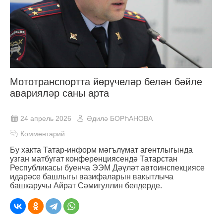
Мототранспортта йөрүчеләр белән бәйле
аварияләр саны арта
24 апрель 2026
Әдилә БОРҺАНОВА
Комментарий
Бу хакта Татар-информ мәгълүмат агентлыгында
узган матбугат конференциясендә Татарстан
Республикасы буенча ЭЭМ Дәүләт автоинспекциясе
идарәсе башлыгы вазифаларын вакытлыча
башкаручы Айрат Сәмигуллин белдерде.