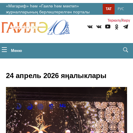
«Мәгариф» һәм «Гаилә һәм мәктәп»
ТАТ
РУС
журналларының берләштерелгән порталы
/
Теркəлү
Керү
Меню
24 апрель 2026 яңалыклары