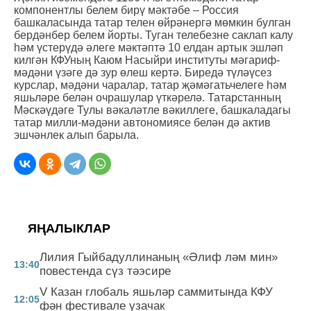
компонентлы белем бирү мәктәбе – Россия
башкаласында татар телен өйрәнергә мөмкин булган
бердәнбер белем йорты. Туган телебезне саклап калу
һәм үстерүдә әлеге мәктәптә 10 елдан артык эшләп
килгән КФУның Каюм Насыйри институты мәгариф-
мәдәни үзәге дә зур өлеш кертә. Биредә түләүсез
курслар, мәдәни чаралар, татар җәмәгатьчелеге һәм
яшьләре белән очрашулар үткәрелә. Татарстанның
Мәскәүдәге Тулы вәкаләтле вәкиллеге, башкаладагы
татар милли-мәдәни автономиясе белән дә актив
эшчәнлек алып барыла.
ЯҢАЛЫКЛАР
Лилия Гыйбадуллинаның «Әлиф ләм мин»
13:40
повестенда сүз тәэсире
V Казан глобаль яшьләр саммитында КФУ
12:05
фән фестивале узачак