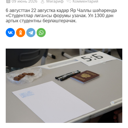
09 июнь 2026
Мәгариф
Комментарий
6 августтан 22 августка кадәр Яр Чаллы шәһәрендә
«Студентлар лига»сы форумы узачак. Ул 1300 дән
артык студентны берләштерәчәк.