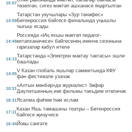
15:07
төзелгән, сигез мәктәп ашханәсе яңартылган
Татарстан укучылары «Зур тәнәфес»
Бөтенроссия бәйгесе финалында уңышлы
14:59
чыгыш ясады
Россиядә «Иң яхшы мәктәп педагог-
китапханәчесе» бәйгесенең икенче сезонына
14:49
гаризалар кабул ителә
Татарстанда «Электрон мактау тактасы» эшли
14:13
башлады
V Казан глобаль яшьләр саммитында КФУ
14:05
фән фестивале узачак
«Алтын мөнбәр»дә журналист Зөфәр
10:31
Дәүләтшинның ике фильмы тәкъдим ителәчәк
Ясалма фәһем һәм ислам
18:31
Казан Яшь тамашачы театры – Бөтенроссия
17:11
бәйгесе җиңүчесе
Йокы сәнгате
16:44