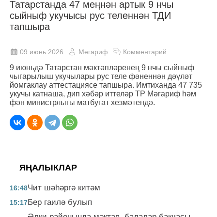
Татарстанда 47 меңнән артык 9 нчы
сыйныф укучысы рус теленнән ТДИ
тапшыра
09 июнь 2026
Мәгариф
Комментарий
9 июньдә Татарстан мәктәпләренең 9 нчы сыйныф
чыгарылыш укучылары рус теле фәненнән дәүләт
йомгаклау аттестациясе тапшыра. Имтиханда 47 735
укучы катнаша, дип хәбәр иттеләр ТР Мәгариф һәм
фән министрлыгы матбугат хезмәтендә.
ЯҢАЛЫКЛАР
Чит шәһәргә китәм
16:48
Бер гаилә булып
15:17
Әлки районында мәктәп, балалар бакчасы