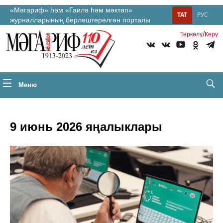
«Мәгариф» һәм «Гаилә һәм мәктәп»
ТАТ
РУС
журналларының берләштерелгән порталы
/
Теркəлү
Керү
Меню
9 июнь 2026 яңалыклары