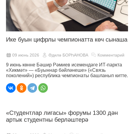
Ике буын цифрлы чемпионатта көч сынаша
09 июнь 2026
Әдилә БОРҺАНОВА
Комментарий
9 июнь көнне Бәшир Рәмиев исемендәге ИТ-паркта
«Хикмәт» — «Буыннар бәйләнеше» («Связь
поколений») республика чемпионаты башланып китте.
«Студентлар лигасы» форумы 1300 дән
артык студентны берләштерә