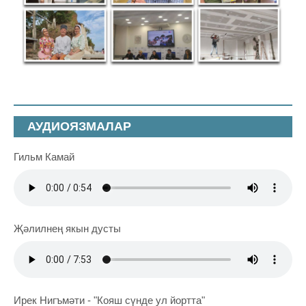
АУДИОЯЗМАЛАР
Гильм Камай
Җәлилнең якын дусты
Ирек Нигъмәти - "Кояш сүнде ул йортта"