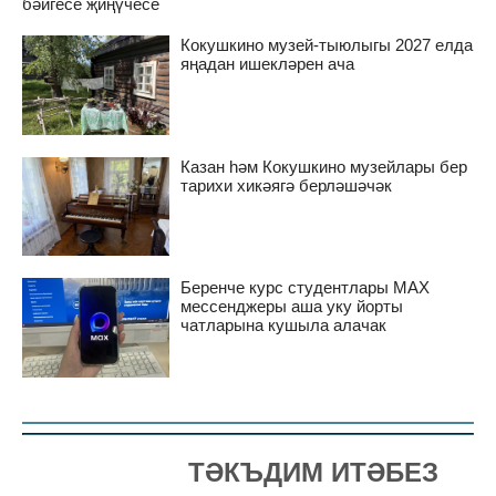
бәйгесе җиңүчесе
Кокушкино музей-тыюлыгы 2027 елда
яңадан ишекләрен ача
Казан һәм Кокушкино музейлары бер
тарихи хикәягә берләшәчәк
Беренче курс студентлары MAX
мессенджеры аша уку йорты
чатларына кушыла алачак
ТӘКЪДИМ ИТӘБЕЗ