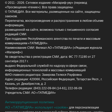
© 2011 - 2026. Сетевое издание «Мәгариф-уку» (перевод
«Просвещение-чтение»). Все права защищены.
© ТАТМЕДИА. Все материалы, размещенные на сайте, защищены
законом.
Перепечатка, воспроизведение и распространение в любом объеме
информации,
размещенной на сайте, возможна только с письменного согласия
редакций СМИ.
При поддержке Республиканского агентства по печати и массовым
коммуникациям «ТАТМЕДИА».
Наименование СМИ: Филиал АО «ТАТМЕДИА» («Редакция журнала
«Магариф»)
№ свидетельства о регистрации СМИ, дата: ФС 77-71190 от 27
сентября 2017 г.
выдано Федеральной службой по надзору в сфере связи,
информационных технологий и массовых коммуникаций
ФИО главного редактора: Закирова Гелюся Рауфовна
Адрес редакции: 420066, Российская Федерация, Татарстан Респ., г.
Казань, ул. Декабристов, д. 2
Телефон редакции: (843) 222-09-84 (14-61], 222-06-09
Учредитель СМИ: АО «ТАТМЕДИА»
Антикоррупционная политика
АО «ТАТМЕДИА» использует «cookie»
для персонализации