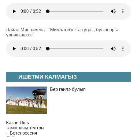
Ләйлә Минһаҗева - "Милләтебезгә тугры, буыннарга
үрнәк шәхес"
ИШЕТМИ КАЛМАГЫЗ
Бер гаилә булып
Казан Яшь
тамашачы театры
– Бөтенроссия