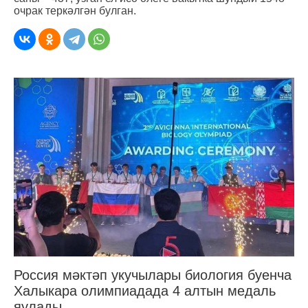
очрак теркәлгән булган.
Россия мәктәп укучылары биология буенча
Халыкара олимпиадада 4 алтын медаль
яулады