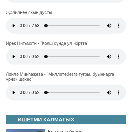
Җәлилнең якын дусты
Ирек Нигъмәти - "Кояш сүнде ул йортта"
Ләйлә Минһаҗева - "Милләтебезгә тугры, буыннарга
үрнәк шәхес"
ИШЕТМИ КАЛМАГЫЗ
Бер гаилә булып