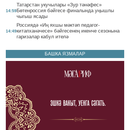
Татарстан укучылары «Зур тәнәфес»
Бөтенроссия бәйгесе финалында уңышлы
14:59
чыгыш ясады
Россиядә «Иң яхшы мәктәп педагог-
китапханәчесе» бәйгесенең икенче сезонына
14:49
гаризалар кабул ителә
БАШКА ЯЗМАЛАР