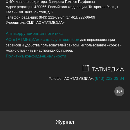
ФИО главного редактора: Закирова Гелюся Рауфовна
Адрес редакции: 420066, Российская Федерация, Татарстан Респ., г.
Казань, ул. Декабристов, д. 2
Телефон редакции: (843) 222-09-84 (14-61], 222-06-09
Учредитель СМИ: АО «ТАТМЕДИА»
Антикоррупционная политика
АО «ТАТМЕДИА» использует «cookie»
для персонализации
сервисов и удобства пользователей сайтом. Использование «cookie»
можно отменить в настройках браузера.
Политика конфиденциальности
(843) 222 09 84
Телефон АО «ТАТМЕДИА»:
16+
Журнал