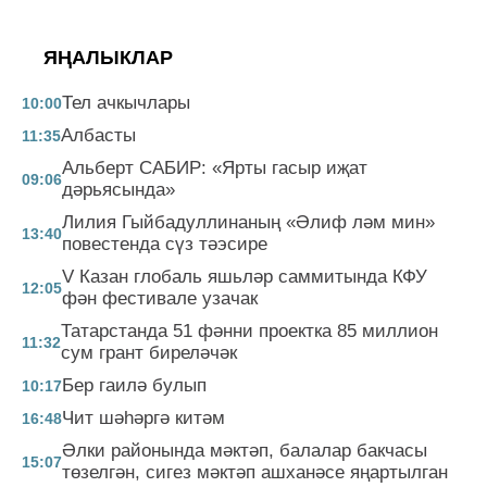
ЯҢАЛЫКЛАР
Тел ачкычлары
10:00
Албасты
11:35
Альберт САБИР: «Ярты гасыр иҗат
09:06
дәрьясында»
Лилия Гыйбадуллинаның «Әлиф ләм мин»
13:40
повестенда сүз тәэсире
V Казан глобаль яшьләр саммитында КФУ
12:05
фән фестивале узачак
Татарстанда 51 фәнни проектка 85 миллион
11:32
сум грант биреләчәк
Бер гаилә булып
10:17
Чит шәһәргә китәм
16:48
Әлки районында мәктәп, балалар бакчасы
15:07
төзелгән, сигез мәктәп ашханәсе яңартылган