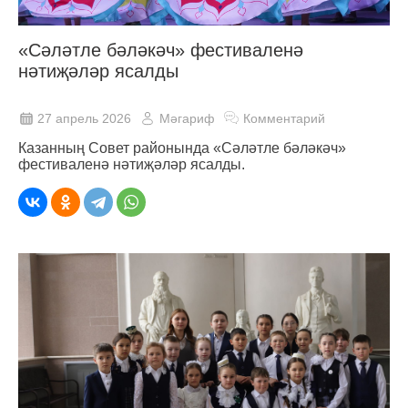
«Сәләтле бәләкәч» фестиваленә
нәтиҗәләр ясалды
27 апрель 2026
Мәгариф
Комментарий
Казанның Совет районында «Сәләтле бәләкәч»
фестиваленә нәтиҗәләр ясалды.