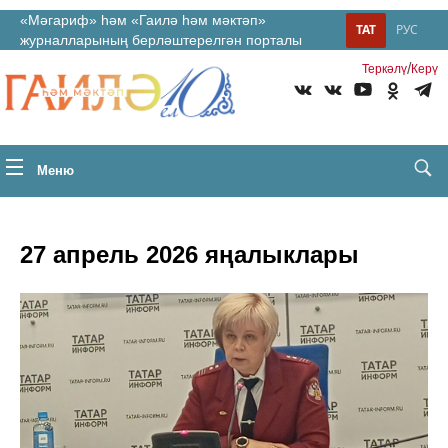
«Мәгариф» һәм «Гаилә һәм мәктәп»
ТАТ
РУС
журналларының берләштерелгән порталы
/
Теркəлү
Керү
Меню
27 апрель 2026 яңалыклары