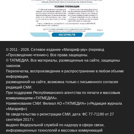
© 2011 - 2026. Сетевое издание «Мәгариф-уку» (перевод
«Просвещение-чтение»). Все права защищены.
© ТАТМЕДИА. Все материалы, размещенные на сайте, защищены
законом.
Перепечатка, воспроизведение и распространение в любом объеме
информации,
размещенной на сайте, возможна только с письменного согласия
редакций СМИ.
При поддержке Республиканского агентства по печати и массовым
коммуникациям «ТАТМЕДИА».
Наименование СМИ: Филиал АО «ТАТМЕДИА» («Редакция журнала
«Магариф»)
№ свидетельства о регистрации СМИ, дата: ФС 77-71190 от 27
сентября 2017 г.
выдано Федеральной службой по надзору в сфере связи,
информационных технологий и массовых коммуникаций