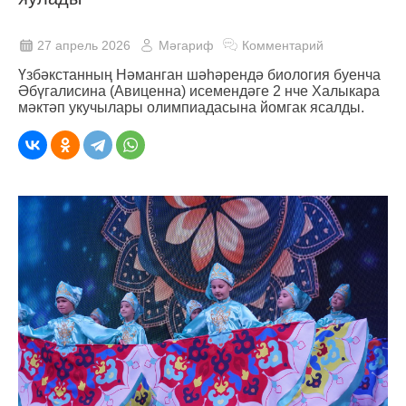
27 апрель 2026
Мәгариф
Комментарий
Үзбәкстанның Нәманган шәһәрендә биология буенча
Әбүгалисина (Авиценна) исемендәге 2 нче Халыкара
мәктәп укучылары олимпиадасына йомгак ясалды.