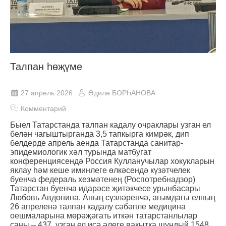
Талпан һөҗүме
27 апрель 2026
Әдилә БОРҺАНОВА
Комментарий
Быел Татарстанда талпан кадалу очраклары узган ел
белән чагыштырганда 3,5 тапкырга кимрәк, дип
белдерде апрель аенда Татарстанда санитар-
эпидемиологик хәл турында матбугат
конференциясендә Россия Кулланучылар хокукларын
яклау һәм кеше иминлеге өлкәсендә күзәтчелек
буенча федераль хезмәтенең (Роспотребнадзор)
Татарстан буенча идарәсе җитәкчесе урынбасары
Любовь Авдонина. Аның сүзләренчә, агымдагы елның
26 апреленә талпан кадалу сәбәпле медицина
оешмаларына мөрәҗәгать иткән татарстанлылар
саны ‒ 437, узган ел исә әлеге вакытка шундый 1548