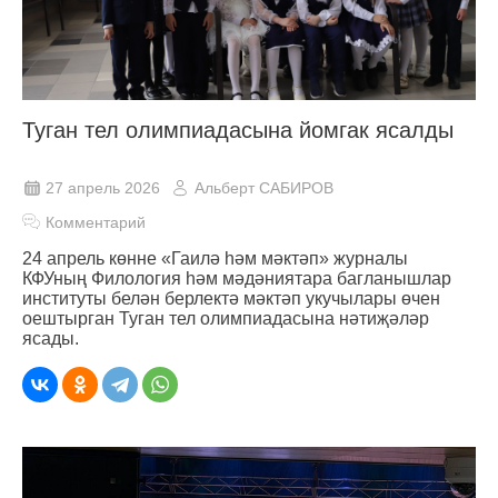
Туган тел олимпиадасына йомгак ясалды
27 апрель 2026
Альберт САБИРОВ
Комментарий
24 апрель көнне «Гаилә һәм мәктәп» журналы
КФУның Филология һәм мәдәниятара багланышлар
институты белән берлектә мәктәп укучылары өчен
оештырган Туган тел олимпиадасына нәтиҗәләр
ясады.