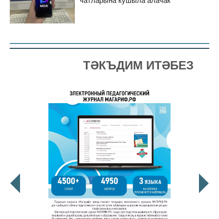
чатларына кушыла алачак
ТӘКЪДИМ ИТӘБЕЗ