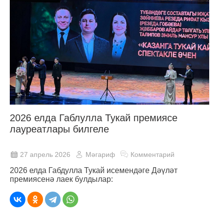
2026 елда Габлулла Тукай премиясе
лауреатлары билгеле
27 апрель 2026
Мәгариф
Комментарий
2026 елда Габдулла Тукай исемендәге Дәүләт
премиясенә лаек булдылар: