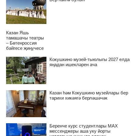
Казан Яшь
тамашачы театры
– Бөтенроссия
бәйгесе җиңүчесе
Кокушкино музей-тыюлыгы 2027 елда
яңадан ишекләрен ача
Казан һәм Кокушкино музейлары бер
тарихи хикәягә берләшәчәк
Беренче курс студентлары MAX
мессенджеры аша уку йорты