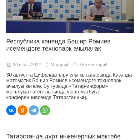
Республика көнендә Бәшир Рәмиев
исемендәге технопарк ачылачак
20 июль 2022
Мәгариф
Комментарий
30 августта Цифрлаштыру елы кысаларында Казанда
математик Бәшир Рәмиев исемендәге технопарк
ачылуы көтелә. Бу турыда «Татар-информ»
мәгълүмат агентлыгында узган матбугат
конференциясендә Татарстанның...
Татарстанда дүрт инженерлык мәктәбе