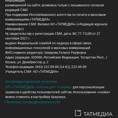
информации,
размещенной на сайте, возможна только с письменного согласия
редакций СМИ.
При поддержке Республиканского агентства по печати и массовым
коммуникациям «ТАТМЕДИА».
Наименование СМИ: Филиал АО «ТАТМЕДИА» («Редакция журнала
«Магариф»)
№ свидетельства о регистрации СМИ, дата: ФС 77-71190 от 27
сентября 2017 г.
выдано Федеральной службой по надзору в сфере связи,
информационных технологий и массовых коммуникаций
ФИО главного редактора: Закирова Гелюся Рауфовна
Адрес редакции: 420066, Российская Федерация, Татарстан Респ., г.
Казань, ул. Декабристов, д. 2
Телефон редакции: (843) 222-09-84 (14-61], 222-06-09
Учредитель СМИ: АО «ТАТМЕДИА»
Антикоррупционная политика
АО «ТАТМЕДИА» использует «cookie»
для персонализации
сервисов и удобства пользователей сайтом. Использование «cookie»
можно отменить в настройках браузера.
Политика конфиденциальности