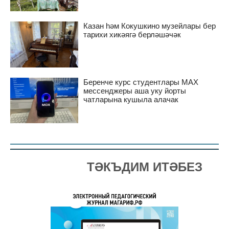
Казан һәм Кокушкино музейлары бер
тарихи хикәягә берләшәчәк
Беренче курс студентлары MAX
мессенджеры аша уку йорты
чатларына кушыла алачак
ТӘКЪДИМ ИТӘБЕЗ