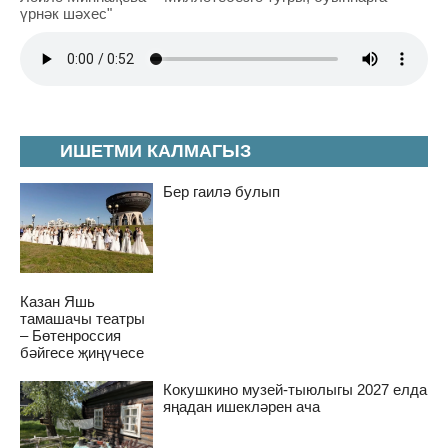
үрнәк шәхес"
ИШЕТМИ КАЛМАГЫЗ
Бер гаилә булып
Казан Яшь
тамашачы театры
– Бөтенроссия
бәйгесе җиңүчесе
Кокушкино музей-тыюлыгы 2027 елда
яңадан ишекләрен ача