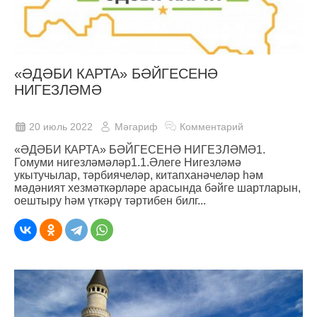
«ӘДӘБИ КАРТА» БӘЙГЕСЕНӘ
НИГЕЗЛӘМӘ
20 июль 2022
Мәгариф
Комментарий
«ӘДӘБИ КАРТА» БӘЙГЕСЕНӘ НИГЕЗЛӘМӘ1.
Гомуми нигезләмәләр1.1.Әлеге Нигезләмә
укытучылар, тәрбиячеләр, китапханәчеләр һәм
мәдәният хезмәткәрләре арасында бәйге шартларын,
оештыру һәм үткәрү тәртибен билг...