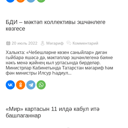
БДИ – мәктәп коллективы эшчәнлеге
көзгесе
20 июль 2022
Мәгариф
Комментарий
Халыкта: «Чебешләрне көзен саныйлар» дигән
гыйбарә яшәсә дә, мәктәпләр эшчәнлегенә бәяне
нәкъ менә җәйнең кыл уртасында бирделәр.
Министрлар Кабинетында Татарстан мәгариф һәм
фән министры Илсур Һадиул...
«Мир» картасын 11 илдә кабул итә
башлаганнар