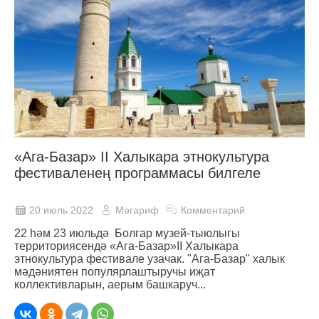
«Ага-Базар» II Халыкара этнокультура
фестиваленең программасы билгеле
20 июль 2022
Мәгариф
Комментарий
22 һәм 23 июльдә Болгар музей-тыюлыгы
территориясендә «Ага-Базар»II Халыкара
этнокультура фестивале узачак. "Ага-Базар" халык
мәдәниятен популярлаштыручы иҗат
коллективларын, аерым башкаруч...