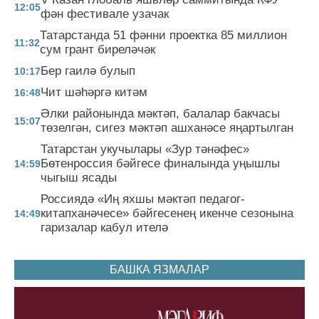
12:05
фән фестивале узачак
Татарстанда 51 фәнни проектка 85 миллион
11:32
сум грант биреләчәк
Бер гаилә булып
10:17
Чит шәһәргә китәм
16:48
Әлки районында мәктәп, балалар бакчасы
15:07
төзелгән, сигез мәктәп ашханәсе яңартылган
Татарстан укучылары «Зур тәнәфес»
Бөтенроссия бәйгесе финалында уңышлы
14:59
чыгыш ясады
Россиядә «Иң яхшы мәктәп педагог-
китапханәчесе» бәйгесенең икенче сезонына
14:49
гаризалар кабул ителә
БАШКА ЯЗМАЛАР