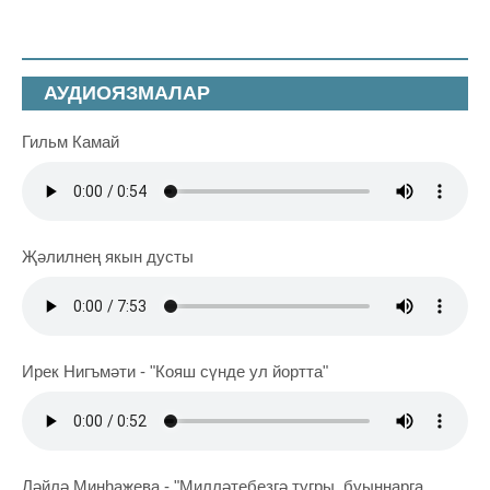
АУДИОЯЗМАЛАР
Гильм Камай
Җәлилнең якын дусты
Ирек Нигъмәти - "Кояш сүнде ул йортта"
Ләйлә Минһаҗева - "Милләтебезгә тугры, буыннарга