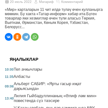
20 июль 2022
Мәгариф
Комментарий
«Мир» карталарын 11 чит илдә түләү өчен кулланырга
мөмкин. Бу хакта «Татар-информ» хәбәр итә.Бүген
товарлар яки хезмәтләр өчен түли аласыз Төркия,
Вьетнам, Әрмәнстан, Көньяк Корея, Үзбәкстан,
Белорусс...
ЯҢАЛЫКЛАР
Тел ачкычлары
10:00
Албасты
11:35
Альберт САБИР: «Ярты гасыр иҗат
09:06
дәрьясында»
Лилия Гыйбадуллинаның «Әлиф ләм мин»
13:40
повестенда сүз тәэсире
V Казан глобаль яшьләр саммитында КФУ