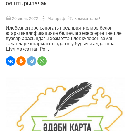
оештырылачак
20 июль 2022
Мәгариф
Комментарий
Илебезнең эре сәнәгать предприятиеләре белән
югары квалификацияле белгечләр әзерләргә тиешле
вузлар арасындагы хезмәттәшлек күперен заман
таләпләре югарылыгында төзү бурычы алда тора.
Шул максаттан Ро...