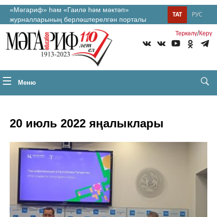
«Мәгариф» һәм «Гаилә һәм мәктәп»
ТАТ
РУС
журналларының берләштерелгән порталы
/
Теркəлү
Керү
Меню
20 июль 2022 яңалыклары