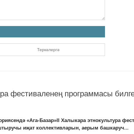
Теркәлергә
тура фестиваленең программасы билг
риясендә «Ага-Базар»II Халыкара этнокультура фес
аштыручы иҗат коллективларын, аерым башкаруч...