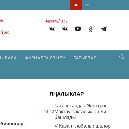
ТАТ
РУС
/
Теркəлү
Керү
Ы БАЛА
ЖУРНАЛГА ЯЗЫЛУ
БАТЫРЛАР
ЯҢАЛЫКЛАР
Татарстанда «Электрон
Мактау тактасы» эшли
14:13
башлады
биячеләр,
V Казан глобаль яшьләр