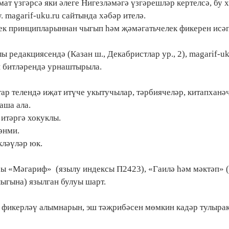
ат үзгәрсә яки әлеге Нигезләмәгә үзгәрешләр кертелсә, бу х
magarif-uku.ru сайтында хәбәр ителә.
ллек принципларыннан чыгып һәм җәмәгатьчелек фикерен исәп
 редакциясендә (Казан ш., Декабристлар ур., 2), magarif-uk
и битләрендә урнаштырыла.
атар телендә иҗат итүче укытучылар, тәрбиячеләр, китапханә
аша ала.
 итәргә хокуклы.
әнми.
кләүләр юк.
сы «Мәгариф» (язылу индексы П2423), «Гаилә һәм мәктәп» 
ыгына) язылган булуы шарт.
 фикерләү алымнарын, эш тәҗрибәсен мөмкин кадәр тулырак