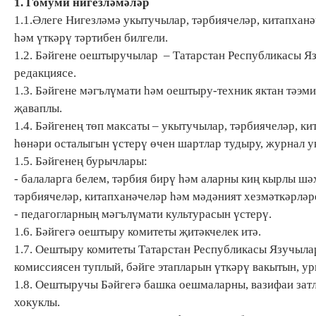
1. Гомуми нигезләмәләр
1.1.Әлеге Нигезләмә укытучылар, тәрбиячеләр, китапхан
һәм үткәрү тәртибен билгели.
1.2. Бәйгене оештыручылар – Татарстан Республикасы Я
редакциясе.
1.3. Бәйгене мәгълүмати һәм оештыру-техник яктан тәэм
җаваплы.
1.4. Бәйгенең төп максаты – укытучылар, тәрбиячеләр, 
һөнәри осталыгын үстерү өчен шартлар тудыру, журнал у
1.5. Бәйгенең бурычлары:
- балаларга белем, тәрбия бирү һәм аларны киң кырлы шә
тәрбиячеләр, китапханәчеләр һәм мәдәният хезмәткәрләр
- педагогларның мәгълүмати культурасын үстерү.
1.6. Бәйгегә оештыру комитеты җитәкчелек итә.
1.7. Оештыру комитеты Татарстан Республикасы Язучыла
комиссиясен туплый, бәйге этапларын үткәрү вакытын, ур
1.8. Оештыручы Бәйгегә башка оешмаларны, вазифаи зат
хокуклы.