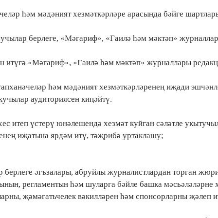
әчеләр һәм мәдәният хезмәткәрләре арасында бәйге шартла
зучылар берлеге, «Мәгариф», «Гаилә һәм мәктәп» журналла
ин итүгә «Мәгариф», «Гаилә һәм мәктәп» журналлары редак
китапханәчеләр һәм мәдәният хезмәткәрләренең иҗади эшчәнл
кучылар аудиториясен киңәйтү.
хес итеп үстерү юнәлешендә хезмәт куйган сәләтле укытучы
енең иҗатына ярдәм итү, тәҗрибә уртаклашу;
р берлеге әгъзалары, абруйлы журналистлардан торган жюр
ынын, регламентын һәм шуларга бәйле башка мәсьәләләрне х
ларны, җәмәгатьчелек вәкилләрен һәм спонсорларны җәлеп и