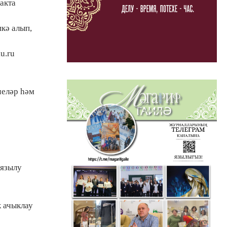
акта
кә алып,
u.ru
челәр һәм
(язылу
 ачыклау