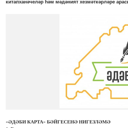
китапханәчеләр һәм мәдәният хезмәткәрләре арас
«
ӘДӘБИ КАРТА
»
БӘЙГЕСЕНӘ
НИГЕЗЛӘМӘ