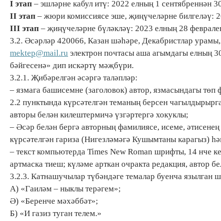
I этап
– эшләрне кабул итү: 2022 елның 1 сентябреннән 3
II этап
– жюри комиссиясе эше, җиңүчеләрне билгеләү: 2
III этап
– җиңүчеләрне бүләкләү: 2023 елның 28 февраленә
3.2. Әсәрләр 420066, Казан шәһәре, Декабристлар урамы, 
mektep@mail.ru
электрон почтасы аша агымдагы елның 30
бәйгесенә» дип искәртү мәҗбүри.
3.2.1. Җибәрелгән әсәргә таләпләр:
– язмага башисемне (заголовок) автор, язмасындагы төп 
2.2 пунктында күрсәтелгән теманың берсен чагылдырыр
авторы белән килештермичә үзгәртергә хокуклы;
– Әсәр белән бергә авторның фамилиясе, исеме, әтисене
күрсәтелгән гариза (Нигезләмәгә Кушымтаны карагыз) һ
– текст компьютерда Times New Roman шрифты, 14 нче кег
артмаска тиеш; күләме арткан очракта редакция, автор б
3.2.3. Катнашучылар түбәндәге темалар буенча язылган ш
А) «Гаиләм – ныклы терәгем»;
Ә) «Беренче мәхәббәт»;
Б) «И газиз туган телем.»