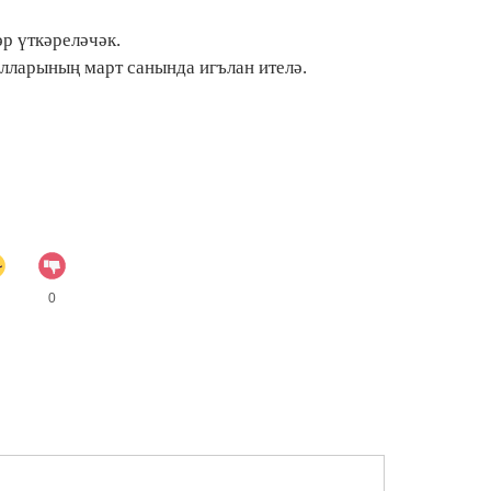
р үткәреләчәк.
лларының март санында игълан ителә.
0