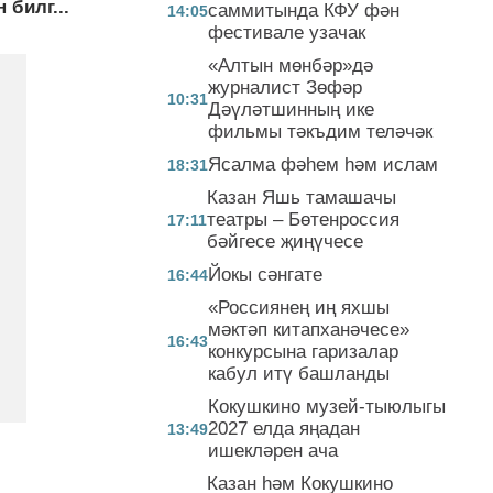
билг...
саммитында КФУ фән
14:05
фестивале узачак
«Алтын мөнбәр»дә
журналист Зөфәр
10:31
Дәүләтшинның ике
фильмы тәкъдим теләчәк
Ясалма фәһем һәм ислам
18:31
Казан Яшь тамашачы
театры – Бөтенроссия
17:11
бәйгесе җиңүчесе
Йокы сәнгате
16:44
«Россиянең иң яхшы
мәктәп китапханәчесе»
16:43
конкурсына гаризалар
кабул итү башланды
Кокушкино музей-тыюлыгы
2027 елда яңадан
13:49
ишекләрен ача
Казан һәм Кокушкино