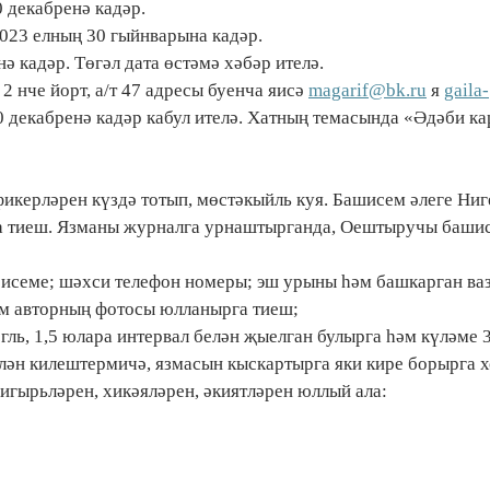
0 декабренә кадәр.
023 елның 30 гыйнварына кадәр.
 кадәр. Төгәл дата өстәмә хәбәр ителә.
2 нче йорт, а/т 47 адресы буенча яисә
magarif@bk.ru
я
gaila-
 декабренә кадәр кабул ителә. Хатның темасында «Әдәби к
фикерләрен күздә тотып, мөстәкыйль куя. Башисем әлеге Ни
га тиеш. Язманы журналга урнаштырганда, Оештыручы баши
ң исеме; шәхси телефон номеры; эш урыны һәм башкарган в
әм авторның фотосы юлланырга тиеш;
ль, 1,5 юлара интервал белән җыелган булырга һәм күләме 3
елән килештермичә, язмасын кыскартырга яки кире борырга 
игырьләрен, хикәяләрен, әкиятләрен юллый ала: