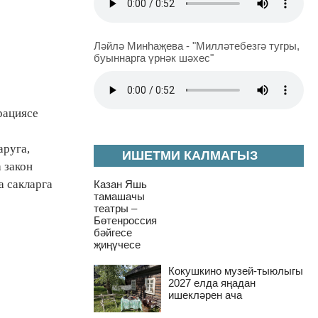
Ләйлә Минһаҗева - "Милләтебезгә тугры,
буыннарга үрнәк шәхес"
рациясе
аруга,
ИШЕТМИ КАЛМАГЫЗ
 закон
а сакларга
Казан Яшь
тамашачы
театры –
Бөтенроссия
бәйгесе
җиңүчесе
Кокушкино музей-тыюлыгы
2027 елда яңадан
ишекләрен ача