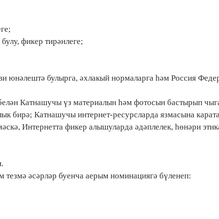
ге;
булу, фикер тирәнлеге;
ияви юнәлештә булырга, әхлакый нормаларга һәм Россия Феде
ы белән Катнашучы үз материалын һәм фотосын бастырып чыг
ык бирә; Катнашучы интернет-ресурсларда язмасына карата
скә, Интернетта фикер алышуларда әдәплелек, һөнәри этик
.
әм тезмә әсәрләр буенча аерым номинациягә бүленеп: