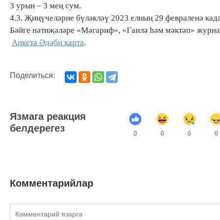
3 урын – 3 мең сум.
4.3. Җиңүчеләрне бүләкләү 2023 елның 29 февраленә кадә
Бәйге нәтиҗәләре «Мәгариф», «Гаилә һәм мәктәп» журна
Анкета Әдәби карта
.
Поделиться:
Язмага реакция
белдерегез
0
0
0
0
Комментарийлар