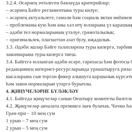
3.2.4. Әсәрнең эчтәлеген бәяләүдә критерийлар:
– әсәрнең Бәйге регламентына туры килүе;
– әсәрнең актуальлеге, гамәли һәм социаль яктан мөһимле
– проблеманы кую һәм аны хәл итү юлларына үз карашың 
– әдәби тел нормаларының үтәлүе, грамоталылык;
– оригинальлек, плагиаттан азат булу, иҗадилык.
3.3. Әдәби эшләр Бәйге таләпләренә туры килергә, тәрб
законнарына туры килергә тиеш.
3.4. Бәйгегә юлланган әдәби әсәре, гаризасы һәм фотос
редакциянең интернет-ресурсларында урнаштыруга ризал
кысаларына сыя торган фикер алышуга каршылык күрсәтмә
һәм закон нормаларын үтәргә бурычлы.
4. ҖИҢҮЧЕЛӘРНЕ БҮЛӘКЛӘҮ
4.1. Бәйгедә җиңүчеләр санын Оештыру комитеты билгели
4.2. Җиңүчеләр акчалата премиягә лаек булачак. Чәчмә һ
Гран-при – 10 мең сум
1 урын – 7 мең сум
2 урын – 5 мең сум