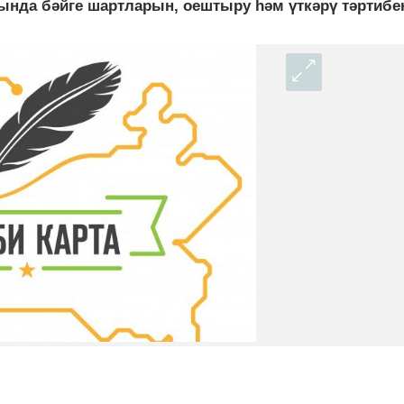
ында бәйге шартларын, оештыру һәм үткәрү тәртибен 