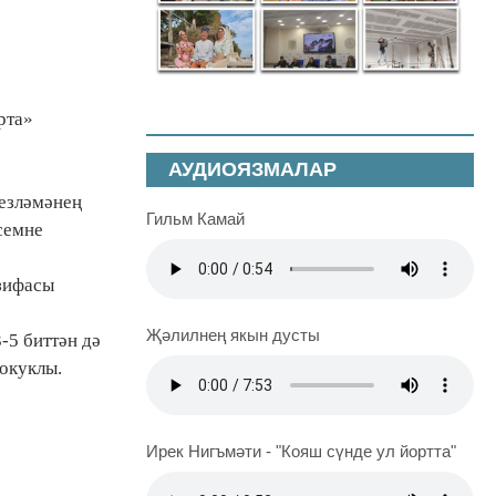
арта»
АУДИОЯЗМАЛАР
гезләмәнең
Гильм Камай
семне
азифасы
Җәлилнең якын дусты
-5 биттән дә
хокуклы.
Ирек Нигъмәти - "Кояш сүнде ул йортта"