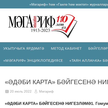
«Мәгариф» һәм «Гаилә һәм мәктәп» журналлар
УКЫТУЧЫГА ЯРДӘМГӘ
МЕТОД КАБИНЕТ
БӘЙГЕЛӘР
«МӘГАРИФ» ЭНЦИКЛОПЕДИЯСЕ
«ТАЯН АЛЛАҺКА» БӘ
«ӘДӘБИ КАРТА» БӘЙГЕСЕНӘ Н
20 июль 2022
Мәгариф
«ӘДӘБИ КАРТА» БӘЙГЕСЕНӘ НИГЕЗЛӘМӘ1. Гомуми н