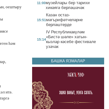
музейлары бер тарихи
11:00
рын, оештыру
хикәягә берләшәчәк
Казан остаз-
ры
мәгърифәтчеләрне
15:51
берләштерде
циясе
IV Республикакүләм
«Бистә шәле» хатын-
15:14
кызлар кәсебе фестивале
еген һәм
узачак
БАШКА ЯЗМАЛАР
лар,
и
әл итә.
тәргә