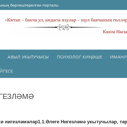
ының берләштерелгән порталы
АВЫЛ УКЫТУЧЫСЫ
ПСИХОЛОГ КИҢӘШЕ
ИМАНЛ
ЙГЕСЕ
ИГЕЗЛӘМӘ
игезләмәләр1.1.Әлеге Нигезләмә укытучылар, тәр