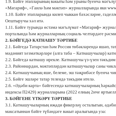
1.9. Бәйге этапларының вакыты һәм урыны буенча мәгълүм
«Мәгариф», «Гаилә һәм мәктәп» журналларында яки www. 
1.10. Бәйге этапларында килеп чыккан бәхәсләрне, гаде
Оештыручы хәл итә.
1.11. Бәйге турында өстәмә мәгълүмат «Мәгариф» журналы
порталында һәм журналларның социаль челтәрдәге рәсм
2. БӘЙГЕДӘ КАТНАШУ ТӘРТИБЕ
2.1. Бәйгедә Татарстан һәм Россия төбәкләрендә яшәп, т
мәдәният хезмәткәрләре (алга таба – Катнашучылар) катн
2.2. Бәйгедә катнашу ирекле. Катнашучы үз-үзен тәкъдим
2.3. Районнардан, мәктәпләрдән катнашучылар саны чикл
2.4. Катнашучының яше, белеме, эш тәҗрибәсе буенча чи
2.5. Бәйге эшләре татар телендә тәкъдим ителә.
2.6. «Әдәби карта» бәйгесендә катнашучыларның һәркай
индексы П2429) журналларына (2022 елның 2нче яртыелл
3. БӘЙГЕНЕ ҮТКӘРҮ ТӘРТИБЕ
3.1. Катнашучыларның иҗади фикерләү осталыгын, әдәби
максатыннан бәйге түбәндәге вакыт аралыгында уза: