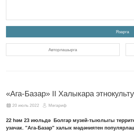
Язарга
Авторлашырга
«Ага-Базар» II Халыкара этнокуль
20 июль 2022
Мәгариф
22 һәм 23 июльдә Болгар музей-тыюлыгы террито
узачак. "Ага-Базар" халык мәдәниятен популярл