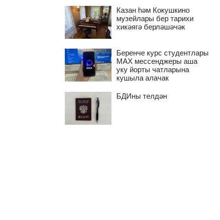
Казан һәм Кокушкино
музейлары бер тарихи
хикәягә берләшәчәк
Беренче курс студентлары
MAX мессенджеры аша
уку йорты чатларына
кушыла алачак
БДИны телдән