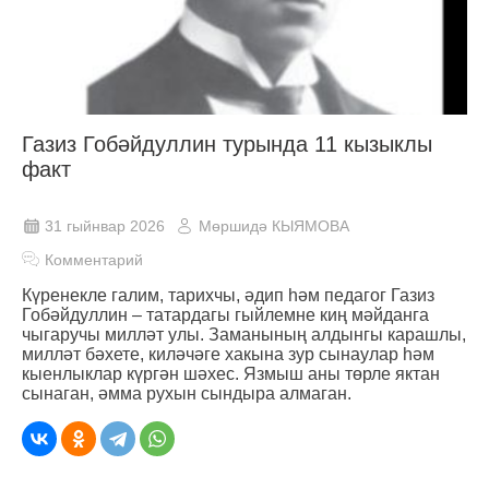
Газиз Гобәйдуллин турында 11 кызыклы
факт
31 гыйнвар 2026
Мөршидә КЫЯМОВА
Комментарий
Күренекле галим, тарихчы, әдип һәм педагог Газиз
Гобәйдуллин – татардагы гыйлемне киң мәйданга
чыгаручы милләт улы. Заманының алдынгы карашлы,
милләт бәхете, киләчәге хакына зур сынаулар һәм
кыенлыклар күргән шәхес. Язмыш аны төрле яктан
сынаган, әмма рухын сындыра алмаган.