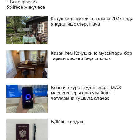
– Бөтенроссия
бәйгесе җиңүчесе
Кокушкино музей-тыюлыгы 2027 елда
яңадан ишекләрен ача
Казан һәм Кокушкино музейлары бер
тарихи хикәягә берләшәчәк
Беренче курс студентлары MAX
мессенджеры аша уку йорты
чатларына кушыла алачак
БДИны телдән