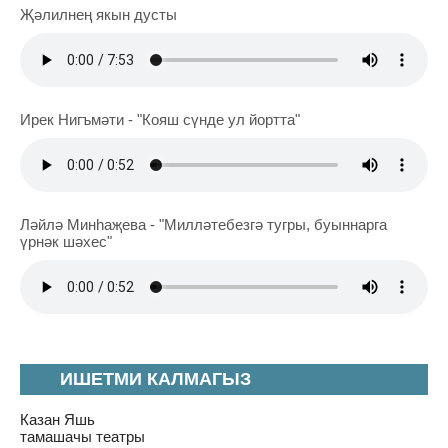
Җәлилнең якын дусты
Ирек Нигъмәти - "Кояш сүнде ул йортта"
Ләйлә Минһаҗева - "Милләтебезгә тугры, буыннарга
үрнәк шәхес"
ИШЕТМИ КАЛМАГЫЗ
Казан Яшь
тамашачы театры