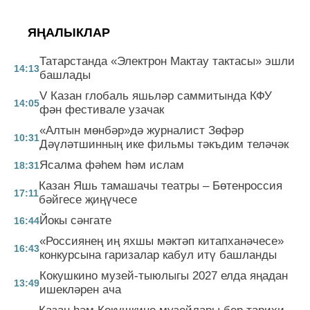
ЯҢАЛЫКЛАР
Татарстанда «Электрон Мактау тактасы» эшли
14:13
башлады
V Казан глобаль яшьләр саммитында КФУ
14:05
фән фестивале узачак
«Алтын мөнбәр»дә журналист Зөфәр
10:31
Дәүләтшинның ике фильмы тәкъдим теләчәк
Ясалма фәһем һәм ислам
18:31
Казан Яшь тамашачы театры – Бөтенроссия
17:11
бәйгесе җиңүчесе
Йокы сәнгате
16:44
«Россиянең иң яхшы мәктәп китапханәчесе»
16:43
конкурсына гаризалар кабул итү башланды
Кокушкино музей-тыюлыгы 2027 елда яңадан
13:49
ишекләрен ача