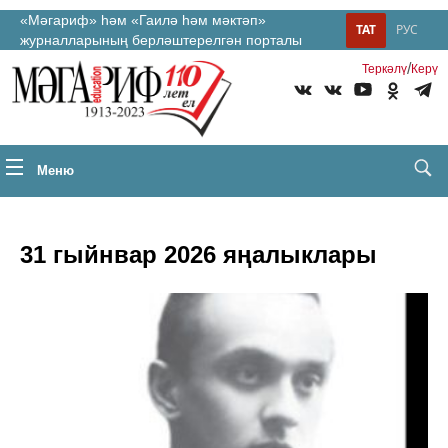
«Мәгариф» һәм «Гаилә һәм мәктәп»
ТАТ
РУС
журналларының берләштерелгән порталы
/
Теркəлү
Керү
Меню
31 гыйнвар 2026 яңалыклары