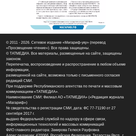
© 2011 - 2026. Сетевое издание «Мәгариф-уку» (перевод
«Просвещение-чтение»). Все права защищены.
© ТАТМЕДИА. Все материалы, размещенные на сайте, защищены
законом.
Перепечатка, воспроизведение и распространение в любом объеме
информации,
размещенной на сайте, возможна только с письменного согласия
редакций СМИ.
При поддержке Республиканского агентства по печати и массовым
коммуникациям «ТАТМЕДИА».
Наименование СМИ: Филиал АО «ТАТМЕДИА» («Редакция журнала
«Магариф»)
№ свидетельства о регистрации СМИ, дата: ФС 77-71190 от 27
сентября 2017 г.
выдано Федеральной службой по надзору в сфере связи,
информационных технологий и массовых коммуникаций
ФИО главного редактора: Закирова Гелюся Рауфовна
Адрес редакции: 420066, Российская Федерация, Татарстан Респ., г.