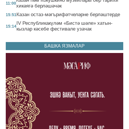
Казан һәм Кокушкино музейлары бер тарихи
11:00
хикәягә берләшәчәк
Казан остаз-мәгърифәтчеләрне берләштерде
15:51
IV Республикакүләм «Бистә шәле» хатын-
15:14
кызлар кәсебе фестивале узачак
БАШКА ЯЗМАЛАР