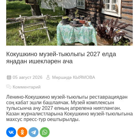
Кокушкино музей-тыюлыгы 2027 елда
яңадан ишекләрен ача
05 август 2026
Мөршидә КЫЯМОВА
Комментарий
Ленино-Кокушкино музей-тыюлыгы реставрациядән
соң кабат эшли башлаячак. Музей комплексын
тулысынча ачу 2027 елның апреленә ниятләнгән.
Казан журналистларына Кокушкино музей-тыюлыгына
махсус пресс-тур оештырылды.