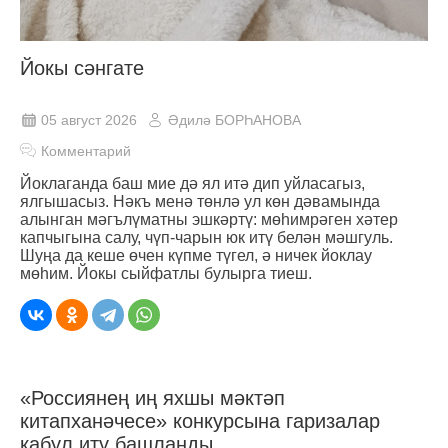
Йокы сәнгате
05 август 2026
Әдилә БОРҺАНОВА
Комментарий
Йоклаганда баш мие дә ял итә дип уйласагыз,
ялгышасыз. Нәкъ менә төнлә ул көн дәвамында
алынган мәгълүматны эшкәртү: мөһимрәген хәтер
капчыгына салу, чүп-чарын юк итү белән мәшгуль.
Шуңа да кеше өчен күпме түгел, ә ничек йоклау
мөһим. Йокы сыйфатлы булырга тиеш.
«Россиянең иң яхшы мәктәп
китапханәчесе» конкурсына гаризалар
кабул итү башланды