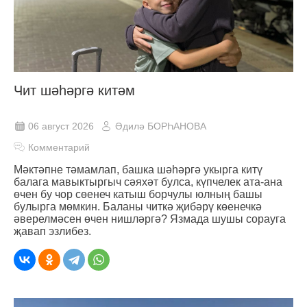
Чит шәһәргә китәм
06 август 2026
Әдилә БОРҺАНОВА
Комментарий
Мәктәпне тәмамлап, башка шәһәргә укырга китү
балага мавыктыргыч сәяхәт булса, күпчелек ата-ана
өчен бу чор сөенеч катыш борчулы юлның башы
булырга мөмкин. Баланы читкә җибәрү көенечкә
әверелмәсен өчен нишләргә? Язмада шушы сорауга
җавап эзлибез.