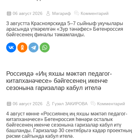
06 август 2026
Мәгариф
Комментарий
3 августта Красноярскида 5–7 сыйныф укучылары
арасында үткәрелгән «Зур тәнәфес» Бөтенроссия
бәйгесенең финалы тәмамланды.
Россиядә «Иң яхшы мәктәп педагог-
китапханәчесе» бәйгесенең икенче
сезонына гаризалар кабул ителә
06 август 2026
Гүзәл ЗАКИРОВА
Комментарий
4 август көнне «Россиянең иң яхшы мәктәп педагог-
китапханәчесе» Бөтенроссия һөнәри осталык
бәйгесенең икенче сезонына гаризалар кабул итү
башланды. Гаризалар 30 сентябрьгә кадәр проектның
рәсми сайтында кабул ителә.