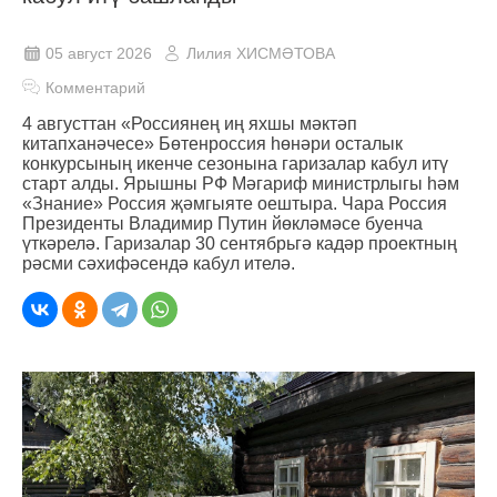
05 август 2026
Лилия ХИСМӘТОВА
Комментарий
4 августтан «Россиянең иң яхшы мәктәп
китапханәчесе» Бөтенроссия һөнәри осталык
конкурсының икенче сезонына гаризалар кабул итү
старт алды. Ярышны РФ Мәгариф министрлыгы һәм
«Знание» Россия җәмгыяте оештыра. Чара Россия
Президенты Владимир Путин йөкләмәсе буенча
үткәрелә. Гаризалар 30 сентябрьгә кадәр проектның
рәсми сәхифәсендә кабул ителә.