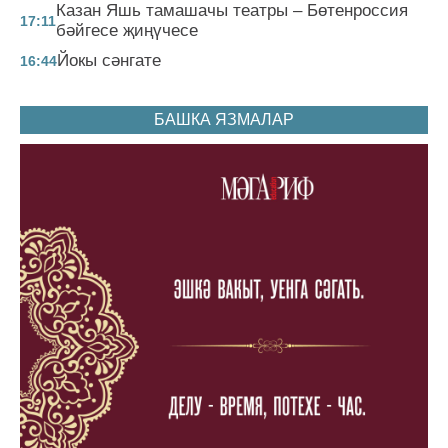
Казан Яшь тамашачы театры – Бөтенроссия
17:11
бәйгесе җиңүчесе
Йокы сәнгате
16:44
БАШКА ЯЗМАЛАР