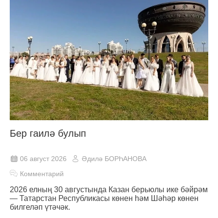
Бер гаилә булып
06 август 2026
Әдилә БОРҺАНОВА
Комментарий
2026 елның 30 августында Казан берьюлы ике бәйрәм
— Татарстан Республикасы көнен һәм Шәһәр көнен
билгеләп үтәчәк.