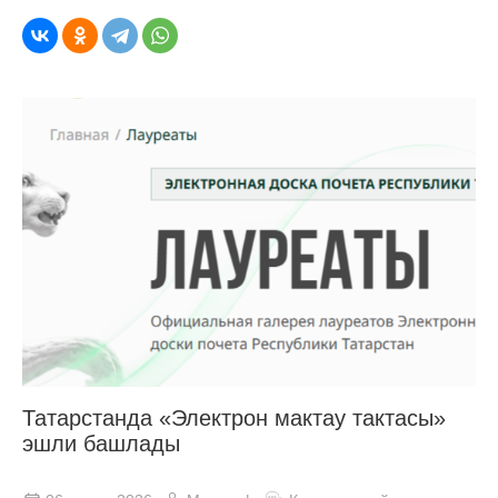
Татарстанда «Электрон мактау тактасы»
эшли башлады