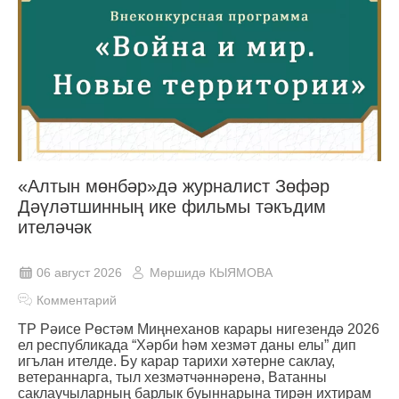
«Алтын мөнбәр»дә журналист Зөфәр
Дәүләтшинның ике фильмы тәкъдим
ителәчәк
06 август 2026
Мөршидә КЫЯМОВА
Комментарий
ТР Рәисе Рөстәм Миңнеханов карары нигезендә 2026
ел республикада “Хәрби һәм хезмәт даны елы” дип
игълан ителде. Бу карар тарихи хәтерне саклау,
ветераннарга, тыл хезмәтчәннәренә, Ватанны
саклаучыларның барлык буыннарына тирән ихтирам