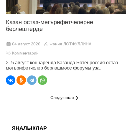
Казан остаз-мәгърифәтчеләрне
берләштерде
04 август 2026
Фәния ЛОТФУЛЛИНА
Комментарий
3–5 август көннәрендә Казанда Бөтенроссия остаз-
мәгърифәтчеләр берләшмәсе форумы уза.
Следующая ❯
ЯҢАЛЫКЛАР