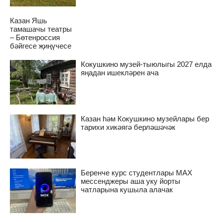
Казан Яшь
тамашачы театры
– Бөтенроссия
бәйгесе җиңүчесе
Кокушкино музей-тыюлыгы 2027 елда
яңадан ишекләрен ача
Казан һәм Кокушкино музейлары бер
тарихи хикәягә берләшәчәк
Беренче курс студентлары MAX
мессенджеры аша уку йорты
чатларына кушыла алачак