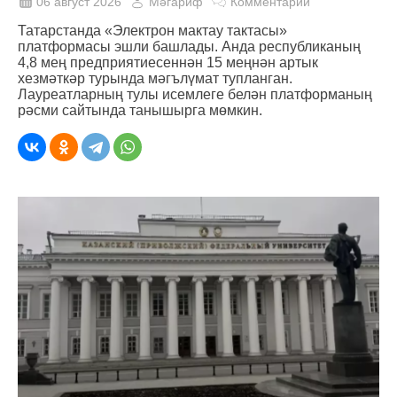
06 август 2026
Мәгариф
Комментарий
Татарстанда «Электрон мактау тактасы»
платформасы эшли башлады. Анда республиканың
4,8 мең предприятиесеннән 15 меңнән артык
хезмәткәр турында мәгълүмат тупланган.
Лауреатларның тулы исемлеге белән платформаның
рәсми сайтында танышырга мөмкин.