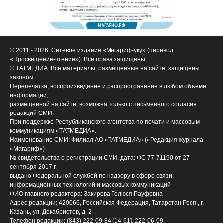
© 2011 - 2026. Сетевое издание «Мәгариф-уку» (перевод
«Просвещение-чтение»). Все права защищены.
© ТАТМЕДИА. Все материалы, размещенные на сайте, защищены
законом.
Перепечатка, воспроизведение и распространение в любом объеме
информации,
размещенной на сайте, возможна только с письменного согласия
редакций СМИ.
При поддержке Республиканского агентства по печати и массовым
коммуникациям «ТАТМЕДИА».
Наименование СМИ: Филиал АО «ТАТМЕДИА» («Редакция журнала
«Магариф»)
№ свидетельства о регистрации СМИ, дата: ФС 77-71190 от 27
сентября 2017 г.
выдано Федеральной службой по надзору в сфере связи,
информационных технологий и массовых коммуникаций
ФИО главного редактора: Закирова Гелюся Рауфовна
Адрес редакции: 420066, Российская Федерация, Татарстан Респ., г.
Казань, ул. Декабристов, д. 2
Телефон редакции: (843) 222-09-84 (14-61], 222-06-09