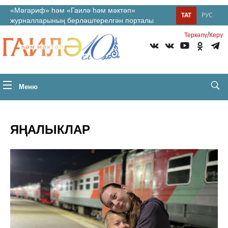
«Мәгариф» һәм «Гаилә һәм мәктәп»
ТАТ
РУС
журналларының берләштерелгән порталы
/
Теркəлү
Керү
Меню
ЯҢАЛЫКЛАР