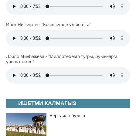
Ирек Нигъмәти - "Кояш сүнде ул йортта"
Ләйлә Минһаҗева - "Милләтебезгә тугры, буыннарга
үрнәк шәхес"
ИШЕТМИ КАЛМАГЫЗ
Бер гаилә булып