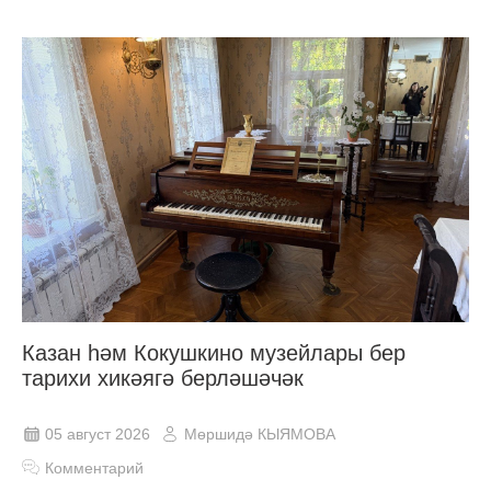
Казан һәм Кокушкино музейлары бер
тарихи хикәягә берләшәчәк
05 август 2026
Мөршидә КЫЯМОВА
Комментарий