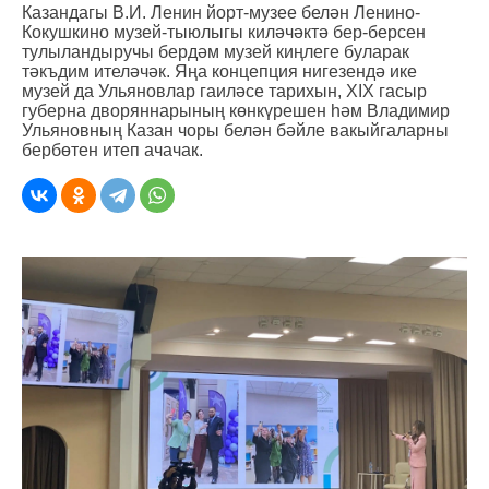
Казандагы В.И. Ленин йорт-музее белән Ленино-
Кокушкино музей-тыюлыгы киләчәктә бер-берсен
тулыландыручы бердәм музей киңлеге буларак
тәкъдим ителәчәк. Яңа концепция нигезендә ике
музей да Ульяновлар гаиләсе тарихын, XIX гасыр
губерна дворяннарының көнкүрешен һәм Владимир
Ульяновның Казан чоры белән бәйле вакыйгаларны
бербөтен итеп ачачак.