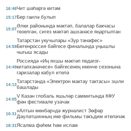
Чит шәһәргә китәм
16:48
Бер гаилә булып
15:17
Әлки районында мәктәп, балалар бакчасы
15:07
төзелгән, сигез мәктәп ашханәсе яңартылган
Татарстан укучылары «Зур тәнәфес»
Бөтенроссия бәйгесе финалында уңышлы
14:59
чыгыш ясады
Россиядә «Иң яхшы мәктәп педагог-
китапханәчесе» бәйгесенең икенче сезонына
14:49
гаризалар кабул ителә
Татарстанда «Электрон мактау тактасы» эшли
14:13
башлады
V Казан глобаль яшьләр саммитында КФУ
14:05
фән фестивале узачак
«Алтын мөнбәр»дә журналист Зөфәр
10:31
Дәүләтшинның ике фильмы тәкъдим ителәчәк
Ясалма фәһем һәм ислам
18:31