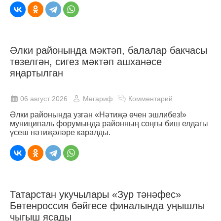
Әлки районында мәктәп, балалар бакчасы
төзелгән, сигез мәктәп ашханәсе
яңартылган
06 август 2026
Мәгариф
Комментарий
Әлки районында узган «Нәтиҗә өчен эшлибез!»
муниципаль форумында районның соңгы биш елдагы
үсеш нәтиҗәләре каралды.
Татарстан укучылары «Зур тәнәфес»
Бөтенроссия бәйгесе финалында уңышлы
чыгыш ясады