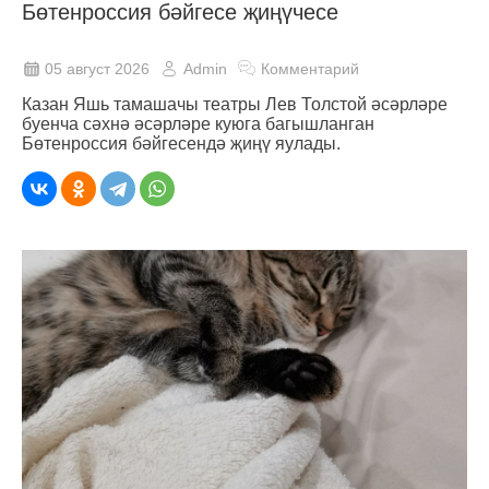
Бөтенроссия бәйгесе җиңүчесе
05 август 2026
Admin
Комментарий
Казан Яшь тамашачы театры Лев Толстой әсәрләре
буенча сәхнә әсәрләре куюга багышланган
Бөтенроссия бәйгесендә җиңү яулады.