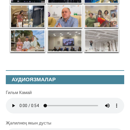
АУДИОЯЗМАЛАР
Гильм Камай
Җәлилнең якын дусты