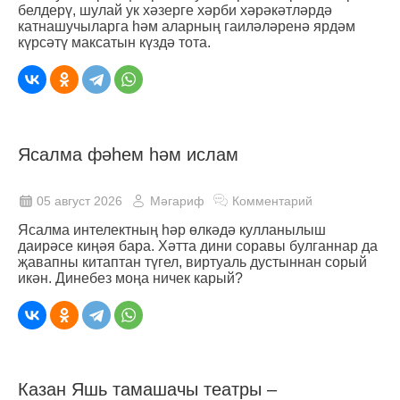
белдерү, шулай ук хәзерге хәрби хәрәкәтләрдә
катнашучыларга һәм аларның гаиләләренә ярдәм
күрсәтү максатын күздә тота.
Ясалма фәһем һәм ислам
05 август 2026
Мәгариф
Комментарий
Ясалма интелектның һәр өлкәдә кулланылыш
даирәсе киңәя бара. Хәтта дини соравы булганнар да
җавапны китаптан түгел, виртуаль дустыннан сорый
икән. Динебез моңа ничек карый?
Казан Яшь тамашачы театры –