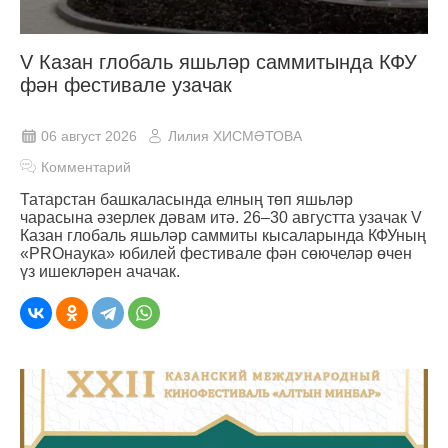
V Казан глобаль яшьләр саммитында КФУ
фән фестивале узачак
06 август 2026
Лилия ХИСМӘТОВА
Комментарий
Татарстан башкаласында елның төп яшьләр
чарасына әзерлек дәвам итә. 26–30 августта узачак V
Казан глобаль яшьләр саммиты кысаларында КФУның
«PROнаука» юбилей фестивале фән сөючеләр өчен
үз ишекләрен ачачак.