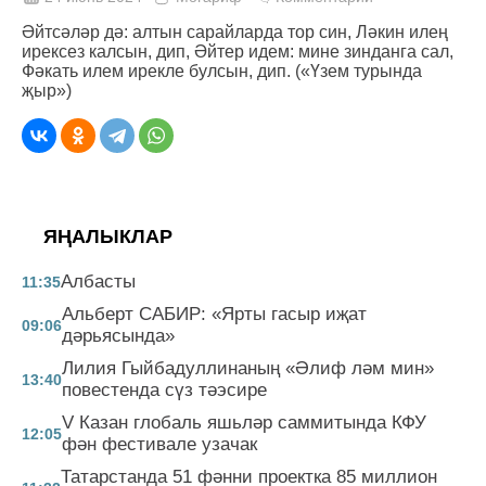
Әйтсәләр дә: алтын сарайларда тор син, Ләкин илең
ирексез калсын, дип, Әйтер идем: мине зинданга сал,
Фәкать илем ирекле булсын, дип. («Үзем турында
җыр»)
ЯҢАЛЫКЛАР
Албасты
11:35
Альберт САБИР: «Ярты гасыр иҗат
09:06
дәрьясында»
Лилия Гыйбадуллинаның «Әлиф ләм мин»
13:40
повестенда сүз тәэсире
V Казан глобаль яшьләр саммитында КФУ
12:05
фән фестивале узачак
Татарстанда 51 фәнни проектка 85 миллион