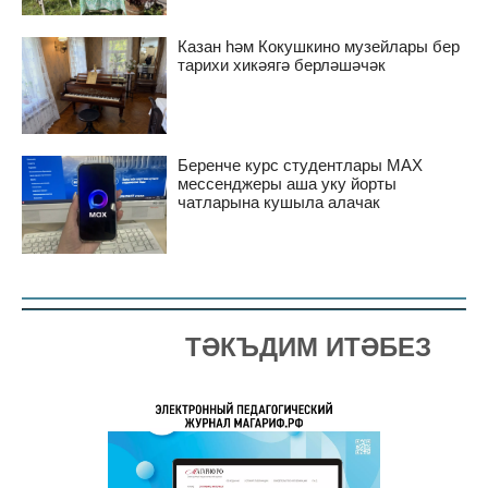
Казан һәм Кокушкино музейлары бер
тарихи хикәягә берләшәчәк
Беренче курс студентлары MAX
мессенджеры аша уку йорты
чатларына кушыла алачак
ТӘКЪДИМ ИТӘБЕЗ