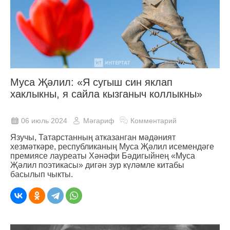
Муса Җәлил: «Я сугыш син яклап
хаклыкны, я сайла кызганыч коллыкны»
06 июль 2024
Мәгариф
Комментарий
Язучы, Татарстанның атказанган мәдәният
хезмәткәре, республиканың Муса Җәлил исемендәге
премиясе лауреаты Хәнәфи Бәдигыйнең «Муса
Җәлил поэтикасы» дигән зур күләмле китабы
басылып чыкты.