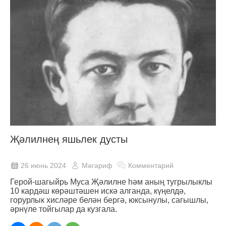
Җәлилнең яшьлек дусты
26 июнь 2024
Мәгариф
Комментарий
Герой-шагыйрь Муса Җәлилне һәм аның тугрылыклы
10 кардәш көрәштәшен искә алганда, күңелдә,
горурлык хисләре белән бергә, юксынулы, сагышлы,
әрнүле тойгылар да кузгала.