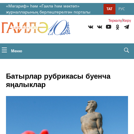
«Мәгариф» һәм «Гаилә һәм мәктәп»
ТАТ
РУС
журналларының берләштерелгән порталы
/
Теркəлү
Керү
Меню
Батырлар рубрикасы буенча
яңалыклар