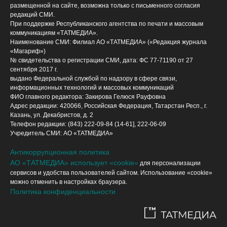
размещенной на сайте, возможна только с письменного согласия
редакций СМИ.
При поддержке Республиканского агентства по печати и массовым
коммуникациям «ТАТМЕДИА».
Наименование СМИ: Филиал АО «ТАТМЕДИА» («Редакция журнала
«Магариф»)
№ свидетельства о регистрации СМИ, дата: ФС 77-71190 от 27
сентября 2017 г.
выдано Федеральной службой по надзору в сфере связи,
информационных технологий и массовых коммуникаций
ФИО главного редактора: Закирова Гелюся Рауфовна
Адрес редакции: 420066, Российская Федерация, Татарстан Респ., г.
Казань, ул. Декабристов, д. 2
Телефон редакции: (843) 222-09-84 (14-61], 222-06-09
Учредитель СМИ: АО «ТАТМЕДИА»
Антикоррупционная политика
АО «ТАТМЕДИА» использует «cookie»
для персонализации
сервисов и удобства пользователей сайтом. Использование «cookie»
можно отменить в настройках браузера.
Политика конфиденциальности