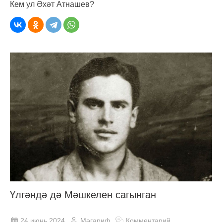
Кем ул Әхәт Атнашев?
Үлгәндә дә Мәшкелен сагынган
24 июнь 2024
Мәгариф
Комментарий