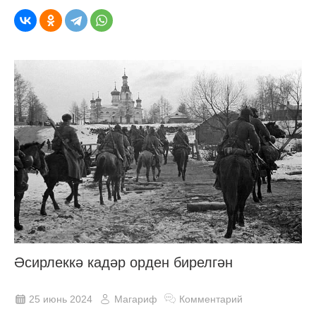
Әсирлеккә кадәр орден бирелгән
25 июнь 2024
Магариф
Комментарий