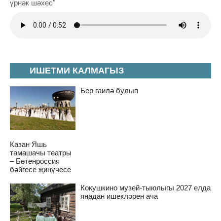
үрнәк шәхес"
ИШЕТМИ КАЛМАГЫЗ
Бер гаилә булып
Казан Яшь
тамашачы театры
– Бөтенроссия
бәйгесе җиңүчесе
Кокушкино музей-тыюлыгы 2027 елда
яңадан ишекләрен ача