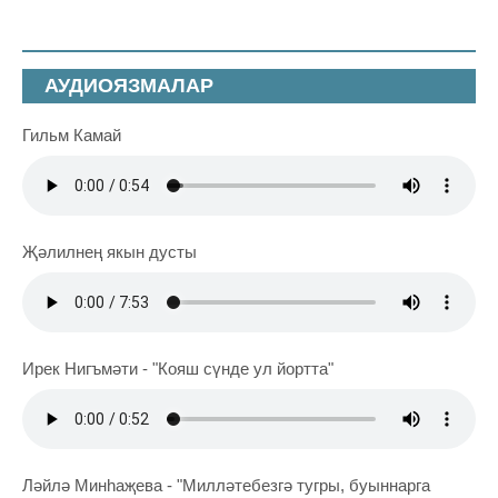
АУДИОЯЗМАЛАР
Гильм Камай
Җәлилнең якын дусты
Ирек Нигъмәти - "Кояш сүнде ул йортта"
Ләйлә Минһаҗева - "Милләтебезгә тугры, буыннарга