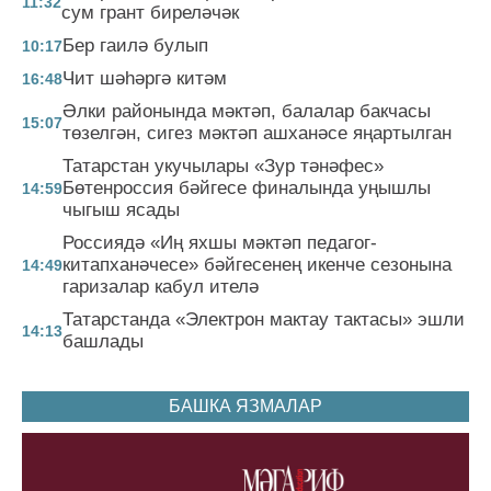
11:32
сум грант биреләчәк
Бер гаилә булып
10:17
Чит шәһәргә китәм
16:48
Әлки районында мәктәп, балалар бакчасы
15:07
төзелгән, сигез мәктәп ашханәсе яңартылган
Татарстан укучылары «Зур тәнәфес»
Бөтенроссия бәйгесе финалында уңышлы
14:59
чыгыш ясады
Россиядә «Иң яхшы мәктәп педагог-
китапханәчесе» бәйгесенең икенче сезонына
14:49
гаризалар кабул ителә
Татарстанда «Электрон мактау тактасы» эшли
14:13
башлады
БАШКА ЯЗМАЛАР