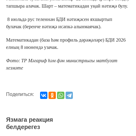
тапшыра алачак. Шарт – математикадан уңай нәтиҗә булу.
8 июльдә рус теленнән БДИ нәтиҗәсен яхшыртып
булачак (беренче нәтиҗә исәпкә алынмаячак).
Математикадан (база һәм профиль дәрәҗәләре) БДИ 2026
елның 8 июнендә узачак.
Фото: ТР Мәгариф һәм фән министрлыгы матбугат
хезмәте
Поделиться:
Язмага реакция
белдерегез