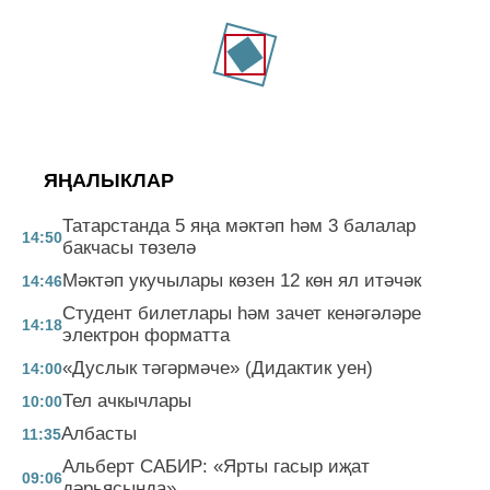
ЯҢАЛЫКЛАР
Татарстанда 5 яңа мәктәп һәм 3 балалар
14:50
бакчасы төзелә
Мәктәп укучылары көзен 12 көн ял итәчәк
14:46
Студент билетлары һәм зачет кенәгәләре
14:18
электрон форматта
«Дуслык тәгәрмәче» (Дидактик уен)
14:00
Тел ачкычлары
10:00
Албасты
11:35
Альберт САБИР: «Ярты гасыр иҗат
09:06
дәрьясында»