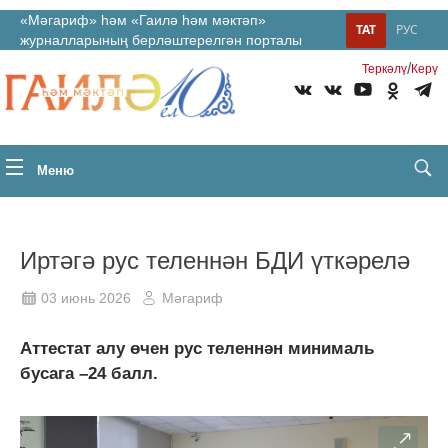
«Мәгариф» һәм «Гаилә һәм мәктәп»
ТАТ
РУС
журналларының берләштерелгән порталы
/
Теркəлү
Керү
Меню
Иртәгә рус теленнән БДИ үткәрелә
03 июнь 2026
Мәгариф
Аттестат алу өчен рус теленнән минималь
бусага –24 балл.