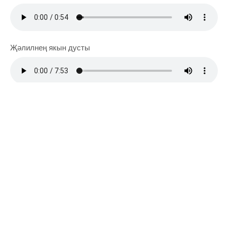
Җәлилнең якын дусты
Ирек Нигъмәти - "Кояш сүнде ул йортта"
Ләйлә Минһаҗева - "Милләтебезгә тугры, буыннарга
үрнәк шәхес"