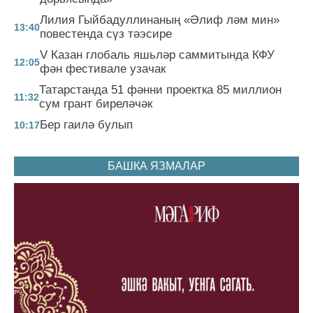
Лилия Гыйбадуллинаның «Әлиф ләм мин»
13:40
повестенда сүз тәэсире
V Казан глобаль яшьләр саммитында КФУ
12:05
фән фестивале узачак
Татарстанда 51 фәнни проектка 85 миллион
11:32
сум грант биреләчәк
Бер гаилә булып
10:17
БАШКА ЯЗМАЛАР