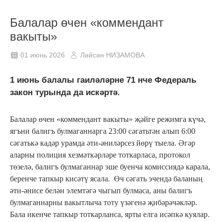
Балалар өчен «коммендант
вакыты»
01 июнь 2026
Ләйсән НИЗАМОВА
1 июнь балалы гаиләләрне 71 нче Федераль
закон турында да искәртә.
Балалар өчен «коммендант вакыты» җәйге режимга күчә,
ягъни балигъ булмаганнарга 23:00 сәгатьтән алып 6:00
сәгатькә кадәр урамда әти-әниләрсез йөрү тыела. Әгәр
аларны полиция хезмәткәрләре тоткарласа, протокол
төзелә, балигъ булмаганнар эше буенча комиссиядә карала,
беренче тапкыр кисәтү ясала. Өч сәгать эчендә баланың
әти-әнисе белән элемтәгә чыгып булмаса, аны балигъ
булмаганнарны вакытлыча тоту үзәгенә җибәрәчәкләр.
Бала икенче тапкыр тоткарланса, ярты елга исәпкә куялар.