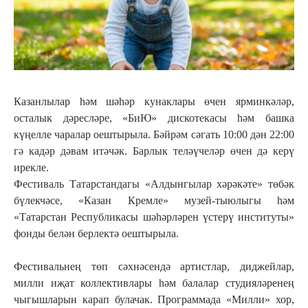
Казанлылар һәм шәһәр кунаклары өчен ярминкәләр,
осталык дәресләре, «БиЮ» дискотекасы һәм башка
күңелле чаралар оештырыла. Бәйрәм сәгать 10:00 дән 22:00
гә кадәр дәвам итәчәк. Барлык теләүчеләр өчен дә керү
ирекле.
Фестиваль Татарстандагы «Алдынгылар хәрәкәте» төбәк
бүлекчәсе, «Казан Кремле» музей-тыюлыгы һәм
«Татарстан Республикасы шәһәрләрен үстерү институты»
фонды белән берлектә оештырыла.
Фестивальнең төп сәхнәсендә артистлар, диджейлар,
милли иҗат коллективлары һәм балалар студияләренең
чыгышларын карап булачак. Программада «Милли» хор,