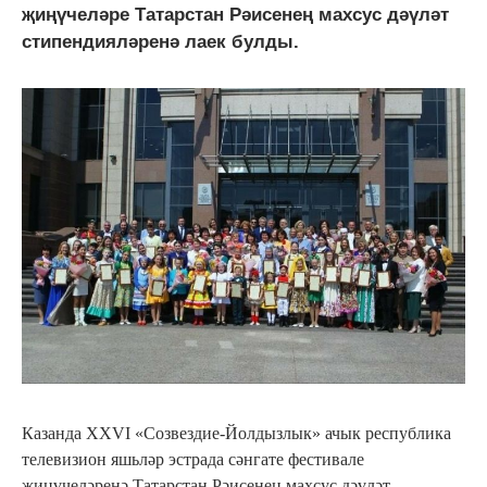
җиңүчеләре Татарстан Рәисенең махсус дәүләт
стипендияләренә лаек булды.
Казанда XXVI «Созвездие-Йолдызлык» ачык республика
телевизион яшьләр эстрада сәнгате фестивале
җиңүчеләренә Татарстан Рәисенең махсус дәүләт