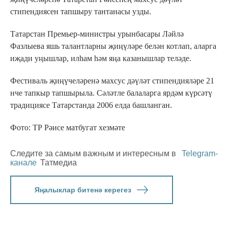
стипендиясен тапшыру тантанасы узды.
Татарстан Премьер-министры урынбасары Ләйлә
Фазлыева яшь талантларны җиңүләре белән котлап, аларга
иҗади уңышлар, илһам һәм яңа казанышлар теләде.
Фестиваль җиңүчеләренә махсус дәүләт стипендияләре 21
нче тапкыр тапшырыла. Сәләтле балаларга ярдәм күрсәтү
традициясе Татарстанда 2006 елда башланган.
Фото: ТР Рәисе матбугат хезмәте
Следите за самым важным и интересным в
Telegram-
канале
Татмедиа
Яңалыклар битенә керегез