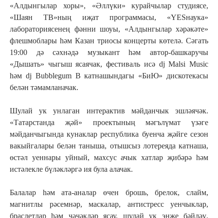
«Алдынгылар хоры», «Әллүки» курайчылар студиясе,
«Шаян ТВ»ның иҗат программасы, «YESнаука»
лабораториясенең фәнни шоуы, «Алдынгылар хәрәкәте»
флешмоблары һәм Казан триосы концерты көтелә. Сәгать
19:00 дә сәхнәдә музыкант һәм автор-башкаручы
«Дышать» чыгыш ясаячак, фестиваль исә dj Malsi Music
һәм dj Bubblegum B катнашындагы «БиЮ» дискотекасы
белән тәмамланачак.
Шулай ук унлаган интерактив мәйданчык эшләячәк.
«Татарстанда җәй» проектының мәгълүмат үзәге
мәйданчыгында кунаклар республика буенча җәйге сезон
вакыйгалары белән таныша, отышсыз лотереяда катнаша,
өстәл уеннары уйный, махсус ачык хатлар җибәрә һәм
истәлекле бүләкләргә ия була алачак.
Балалар һәм ата-аналар өчен брошь, брелок, слайм,
магнитлы рәсемнәр, маскалар, антистресс уенчыклар,
браслетлар һәм чәчәкләр ясау, шулай ук энҗе бәйләү,