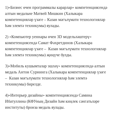
1)«Бизнес өчен программалы карарлар» компетенциясендә
алтын медальне Матвей Мишкин (Халыкара
компетенцияләр үзәге – Казан мәгълүмати технологияләр
һәм элемтә техникумы) яулады.
2) «Компьютер уеннары өчен 3D модельләштерү»
компетенциясендә Самат Фәхретдинов (Халыкара
компетенцияләр үзәге – Казан мәгълүмати технологияләр
һәм элемтә техникумы) җиңүче булды.
3)«Мобиль кушымталар эшләү» компетенциясендә алтын
медаль Антон Сурнинга (Халыкара компетенцияләр үзәге
– Казан мәгълүмати технологияләр һәм элемтә
техникумы) бирелде.
4)«Интерьер дизайны» компетенциясендә Самина
Ибатуллина (КФУның Дизайн һәм киңлек сәнгатьләре
институты) бронза медаль яулады.