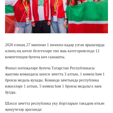
2026 елның 27 маеннан 1 июненә кадәр узган ярышларда
илнең иң көчле белгечләре төп яшь категориясендә 12
компетенция буенча көч сынашты.
Финал нәтиҗәләре буенча Татарстан Республикасы
җыелма командасы шәхси зачетта 3 алтын, 1 көмеш һәм 1
бронза медаль яулады. Команда зачетында республика
вәкилләре 1 алтын, 5 көмеш һәм 1 бронза медальгә лаек
булды.
Шәхси зачетта республика уку йортларын тәкъдим иткән
җиңүчеләр арасында: