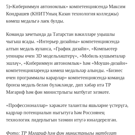
5)«Кибериммун автономлык» компетенциясендә Максим
Кондрашев (КНИТУның Казан технология колледжы)
көмеш медальгә лаек булды.
Команда зачетында да Татарстан вәкилләре уңышлы
чыгыш ясады. «Интерьер дизайны» компетенциясендә
алтын медаль яуланса, «График дизайн», «Компьютер
уеннары өчен 3D модельләштерү», «Мобиль кушымталар
эшләү», «Кибериммун автономлык» һәм «Моушн-дизайн»
компетенцияләрендә көмеш медальләр алынды. «Бизнес
өчен программалы карарлар» компетенциясендә команда
бронза медаль белән бүләкләнде, дип хәбәр итә ТР
Мәгариф һәм фән министрлыгы матбугат хезмәте.
«Профессионаллар» хәрәкәте талантлы яшьләрне үстерүгә,
кадрлар потенциалын ныгытуга һәм Россиянең
технологик лидерлыгын тәэмин итүгә юнәлдерелгән.
Фото: ТР Мәгариф һәм фән министрлыгы матбугат