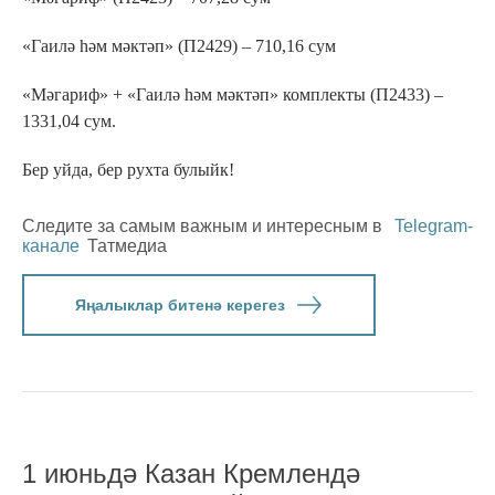
«Гаилә һәм мәктәп» (П2429) – 710,16 сум
«Мәгариф» + «Гаилә һәм мәктәп» комплекты (П2433) –
1331,04 сум.
Бер уйда, бер рухта булыйк!
Следите за самым важным и интересным в
Telegram-
канале
Татмедиа
Яңалыклар битенә керегез
1 июньдә Казан Кремлендә