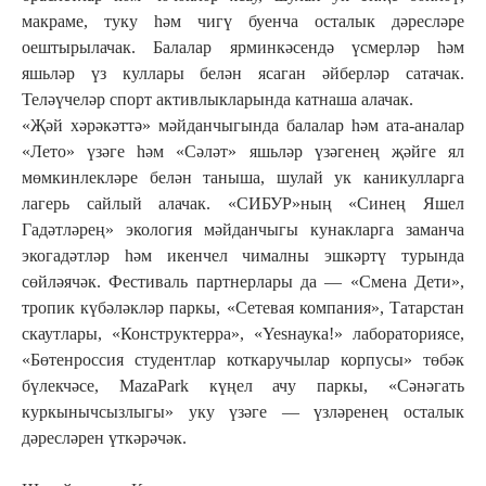
макраме, туку һәм чигү буенча осталык дәресләре
оештырылачак. Балалар ярминкәсендә үсмерләр һәм
яшьләр үз куллары белән ясаган әйберләр сатачак.
Теләүчеләр спорт активлыкларында катнаша алачак.
«Җәй хәрәкәттә» мәйданчыгында балалар һәм ата-аналар
«Лето» үзәге һәм «Сәләт» яшьләр үзәгенең җәйге ял
мөмкинлекләре белән таныша, шулай ук каникулларга
лагерь сайлый алачак. «СИБУР»ның «Синең Яшел
Гадәтләрең» экология мәйданчыгы кунакларга заманча
экогадәтләр һәм икенчел чималны эшкәртү турында
сөйләячәк. Фестиваль партнерлары да — «Смена Дети»,
тропик күбәләкләр паркы, «Сетевая компания», Татарстан
скаутлары, «Конструктерра», «Yesнаука!» лабораториясе,
«Бөтенроссия студентлар коткаручылар корпусы» төбәк
бүлекчәсе, MazaPark күңел ачу паркы, «Сәнәгать
куркынычсызлыгы» уку үзәге — үзләренең осталык
дәресләрен үткәрәчәк.