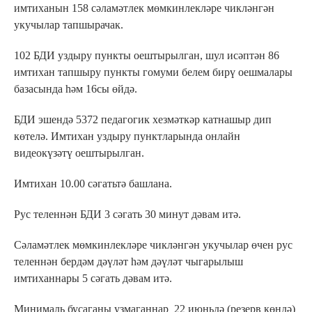
имтиханын 158 сәламәтлек мөмкинлекләре чикләнгән
укучылар тапшырачак.
102 БДИ уздыру пункты оештырылган, шул исәптән 86
имтихан тапшыру пункты гомуми белем бирү оешмалары
базасында һәм 16сы өйдә.
БДИ эшендә 5372 педагогик хезмәткәр катнашыр дип
көтелә. Имтихан уздыру пунктларында онлайн
видеокүзәтү оештырылган.
Имтихан 10.00 сәгатьтә башлана.
Рус теленнән БДИ 3 сәгать 30 минут дәвам итә.
Сәламәтлек мөмкинлекләре чикләнгән укучылар өчен рус
теленнән бердәм дәүләт һәм дәүләт чыгарылыш
имтиханнары 5 сәгать дәвам итә.
Минималь бусаганы узмаганнар 22 июньдә (резерв көндә)