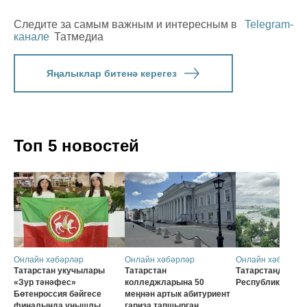
Следите за самым важным и интересным в
Telegram-
канале
Татмедиа
Яңалыклар битенә керегез
Топ 5 новостей
Онлайн хәбәрләр
Онлайн хәбәрләр
Онлайн хәбәрләр
Татарстан укучылары
Татарстан
Татарстанда 30 
«Зур тәнәфес»
колледжларына 50
Республика көне
Бөтенроссия бәйгесе
меңнән артык абитуриент
финалында уңышлы
гариза тапшырган