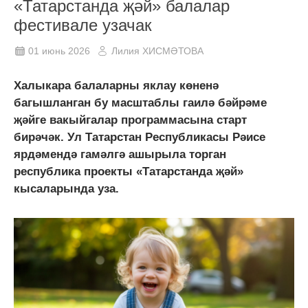
«Татарстанда җәй» балалар
фестивале узачак
01 июнь 2026
Лилия ХИСМӘТОВА
Халыкара балаларны яклау көненә
багышланган бу масштаблы гаилә бәйрәме
җәйге вакыйгалар программасына старт
бирәчәк. Ул Татарстан Республикасы Рәисе
ярдәмендә гамәлгә ашырыла торган
республика проекты «Татарстанда җәй»
кысаларында уза.