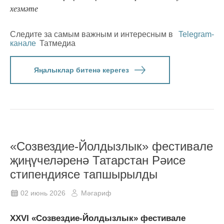
хезмәте
Следите за самым важным и интересным в
Telegram-
канале
Татмедиа
Яңалыклар битенә керегез
«Созвездие-Йолдызлык» фестивале
җиңүчеләренә Татарстан Рәисе
стипендиясе тапшырылды
02 июнь 2026
Мәгариф
XXVI «Созвездие-Йолдызлык» фестивале