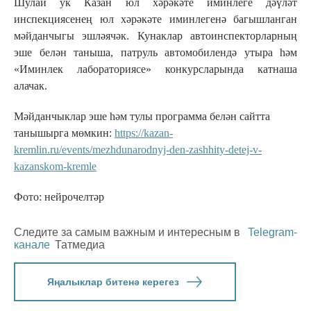
Шулай ук Казан юл хәрәкәте иминлеге дәүләт
инспекциясенең юл хәрәкәте иминлегенә багышланган
мәйданчыгы эшләячәк. Кунаклар автоинспекторларның
эше белән таныша, патруль автомобилендә утыра һәм
«Иминлек лабораториясе» конкурсларында катнаша
алачак.
Мәйданчыклар эше һәм тулы программа белән сайтта
танышырга мөмкин:
https://kazan-
kremlin.ru/events/mezhdunarodnyj-den-zashhity-detej-v-
kazanskom-kremle
Фото: нейрочелтәр
Следите за самым важным и интересным в
Telegram-
канале
Татмедиа
Яңалыклар битенә керегез