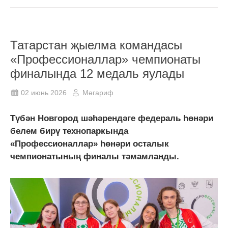
Татарстан җыелма командасы
«Профессионаллар» чемпионаты
финалында 12 медаль яулады
02 июнь 2026
Мәгариф
Түбән Новгород шәһәрендәге федераль һөнәри
белем бирү технопаркында
«Профессионаллар» һөнәри осталык
чемпионатының финалы тәмамланды.