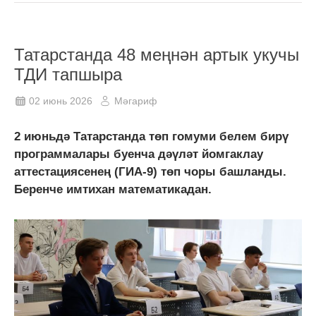
Татарстанда 48 меңнән артык укучы
ТДИ тапшыра
02 июнь 2026
Мәгариф
2 июньдә Татарстанда төп гомуми белем бирү
программалары буенча дәүләт йомгаклау
аттестациясенең (ГИА-9) төп чоры башланды.
Беренче имтихан математикадан.