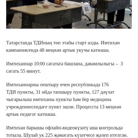
Татарстанда ТДИның төп этабы старт алды. Имтихан
кампаниясендә 48 меңнән артык укучы катнаша.
Имтиханнар 10:00 сәгатьтә башлана, дәвамлылыгы – 3
сәгать 55 минут.
Имтиханнарны оештыру өчен республикада 176
ТДИ пункты, 31 өйдә тапшыру пункты, 127 дәүләт
чыгарылыш имтиханы пункты һәм бер медицина
учреждениесендәге пункт эшли. Процесста 13 меңнән
артык педагог катнаша.
Имтихан барышы офлайн-видеокүзәтү аша контрольдә
тотыла. Шулай ук 225 җәмәгать күзәтчесе җәлеп ителгән.