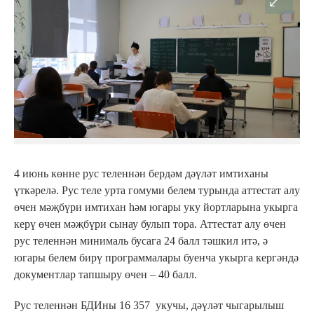
4 июнь көнне рус теленнән бердәм дәүләт имтиханы
үткәрелә. Рус теле урта гомуми белем турында аттестат алу
өчен мәҗбүри имтихан һәм югары уку йортларына укырга
керү өчен мәҗбүри сынау булып тора. Аттестат алу өчен
рус теленнән минималь бусага 24 балл тәшкил итә, ә
югары белем бирү программалары буенча укырга кергәндә
документлар тапшыру өчен – 40 балл.
Рус теленнән БДИны 16 357 укучы, дәүләт чыгарылыш