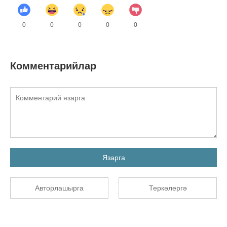
0
0
0
0
0
Комментарийлар
Язарга
Авторлашырга
Теркәлергә