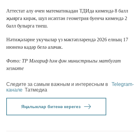
Аттестат алу өчен математикадан ТДИда кимендә 8 балл
җыярга кирәк, шул исәптән геометрия буенча кимендә 2
балл булырга тиеш.
Нәтиҗәләрне укучылар үз мәктәпләрендә 2026 елның 17
июненә кадәр белә алачак.
Фото: ТР Мәгариф һәм фән министрлыгы матбугат
хезмәте
Следите за самым важным и интересным в
Telegram-
канале
Татмедиа
Яңалыклар битенә керегез