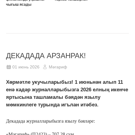
чыгыш ясады
ДЕКАДАДА АРЗАНРАК!
01 июнь 2026
Мәгариф
Хөрмәтле укучыларыбыз! 1 июньнән алып 11
енә кадәр журналларыбызга 2026 елның икенче
яртысына ташламалы бәядән язылу
мөмкинлеге турында игълан итәбез.
Декадада журналларыбызга язылу бәяләре:
«Мәгариф» (П2423) – 707,28 сум