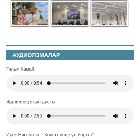
АУДИОЯЗМАЛАР
Гильм Камай
Җәлилнең якын дусты
Ирек Нигъмәти - "Кояш сүнде ул йортта"