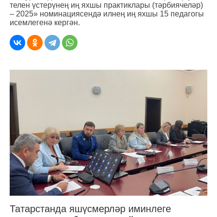
телен үстерүнең иң яхшы практиклары (тәрбиячеләр)
– 2025» номинациясендә илнең иң яхшы 15 педагогы
исемлегенә кергән.
Татарстанда яшүсмерләр иминлеге