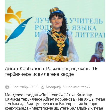
Айгөл Корбанова Россиянең иң яхшы 15
тәрбиячесе исемлегенә керде
11 сентябрь 2025
Мәгариф
Комментарий
Менделеевскидан «Яшь гений» 12 нче балалар
бакчасы тәрбиячесе Айгөл Корбанова «Иң яхшы туган
тел һәм әдәбият укытучысы» Бөтенроссия һөнәри
конкурсында «Мәктәпкәчә яшьтәге балаларның туган