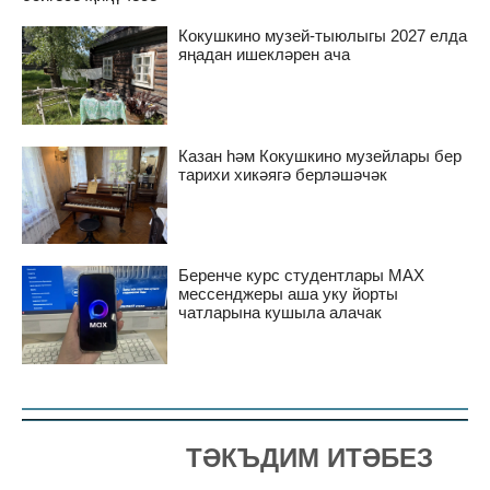
Кокушкино музей-тыюлыгы 2027 елда
яңадан ишекләрен ача
Казан һәм Кокушкино музейлары бер
тарихи хикәягә берләшәчәк
Беренче курс студентлары MAX
мессенджеры аша уку йорты
чатларына кушыла алачак
ТӘКЪДИМ ИТӘБЕЗ