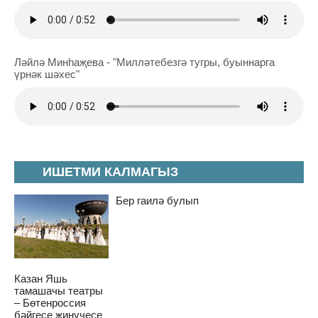
Ләйлә Минһаҗева - "Милләтебезгә тугры, буыннарга
үрнәк шәхес"
ИШЕТМИ КАЛМАГЫЗ
Бер гаилә булып
Казан Яшь
тамашачы театры
– Бөтенроссия
бәйгесе җиңүчесе