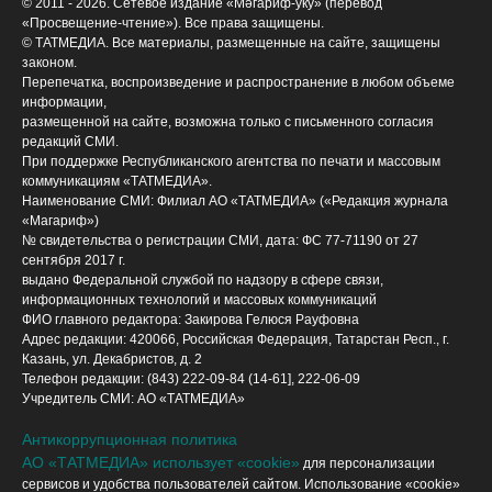
© 2011 - 2026. Сетевое издание «Мәгариф-уку» (перевод
«Просвещение-чтение»). Все права защищены.
© ТАТМЕДИА. Все материалы, размещенные на сайте, защищены
законом.
Перепечатка, воспроизведение и распространение в любом объеме
информации,
размещенной на сайте, возможна только с письменного согласия
редакций СМИ.
При поддержке Республиканского агентства по печати и массовым
коммуникациям «ТАТМЕДИА».
Наименование СМИ: Филиал АО «ТАТМЕДИА» («Редакция журнала
«Магариф»)
№ свидетельства о регистрации СМИ, дата: ФС 77-71190 от 27
сентября 2017 г.
выдано Федеральной службой по надзору в сфере связи,
информационных технологий и массовых коммуникаций
ФИО главного редактора: Закирова Гелюся Рауфовна
Адрес редакции: 420066, Российская Федерация, Татарстан Респ., г.
Казань, ул. Декабристов, д. 2
Телефон редакции: (843) 222-09-84 (14-61], 222-06-09
Учредитель СМИ: АО «ТАТМЕДИА»
Антикоррупционная политика
АО «ТАТМЕДИА» использует «cookie»
для персонализации
сервисов и удобства пользователей сайтом. Использование «cookie»