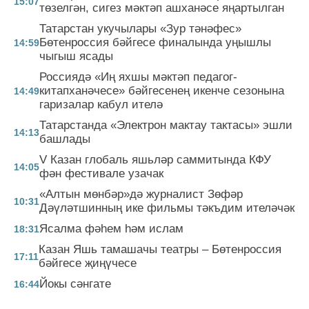
15:07
төзелгән, сигез мәктәп ашханәсе яңартылган
Татарстан укучылары «Зур тәнәфес»
Бөтенроссия бәйгесе финалында уңышлы
14:59
чыгыш ясады
Россиядә «Иң яхшы мәктәп педагог-
китапханәчесе» бәйгесенең икенче сезонына
14:49
гаризалар кабул ителә
Татарстанда «Электрон мактау тактасы» эшли
14:13
башлады
V Казан глобаль яшьләр саммитында КФУ
14:05
фән фестивале узачак
«Алтын мөнбәр»дә журналист Зөфәр
10:31
Дәүләтшинның ике фильмы тәкъдим ителәчәк
Ясалма фәһем һәм ислам
18:31
Казан Яшь тамашачы театры – Бөтенроссия
17:11
бәйгесе җиңүчесе
Йокы сәнгате
16:44