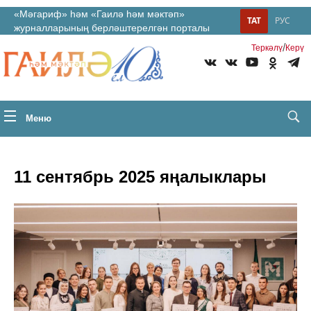
«Мәгариф» һәм «Гаилә һәм мәктәп»
ТАТ
РУС
журналларының берләштерелгән порталы
/
Теркəлү
Керү
Меню
11 сентябрь 2025 яңалыклары