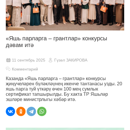
«Яшь парларга – грантлар» конкурсы
дәвам итә
11 сентябрь 2025
Гүзәл ЗАКИРОВА
Комментарий
Казанда «Яшь парларга – грантлар» конкурсы
җиңүчеләрен бүләкләүнең икенче тантанасы узды. 20
яшь парга туй үткәрү өчен 100 мең сумлык
сертификат тапшырылды. Бу хакта ТР Яшьләр
эшләре министрлыгы хәбәр итә.