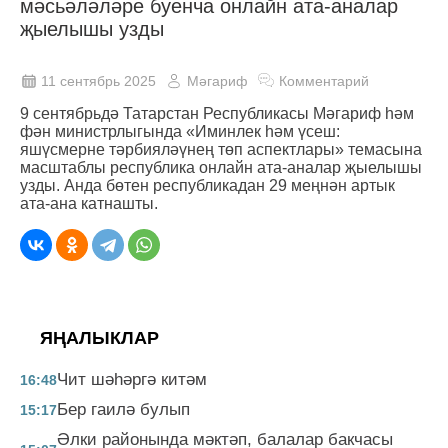
мәсьәләләре буенча онлайн ата-аналар
җыелышы узды
11 сентябрь 2025
Мәгариф
Комментарий
9 сентябрьдә Татарстан Республикасы Мәгариф һәм
фән министрлыгында «Иминлек һәм үсеш:
яшүсмерне тәрбияләүнең төп аспектлары» темасына
масштаблы республика онлайн ата-аналар җыелышы
узды. Анда бөтен республикадан 29 меңнән артык
ата-ана катнашты.
ЯҢАЛЫКЛАР
Чит шәһәргә китәм
16:48
Бер гаилә булып
15:17
Әлки районында мәктәп, балалар бакчасы