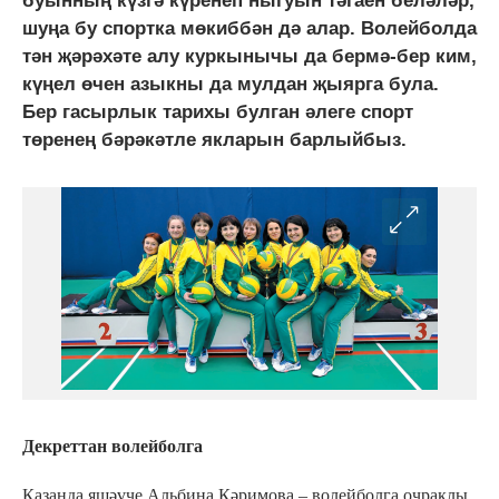
буынның күзгә күренеп ныгуын тәгаен беләләр,
шуңа бу спортка мөкиббән дә алар. Волейболда
тән җәрәхәте алу куркынычы да бермә-бер ким,
күңел өчен азыкны да мулдан җыярга була.
Бер гасырлык тарихы булган әлеге спорт
төренең бәрәкәтле якларын барлыйбыз.
Декреттан волейболга
Казанда яшәүче Альбина Кәримова – волейболга очраклы