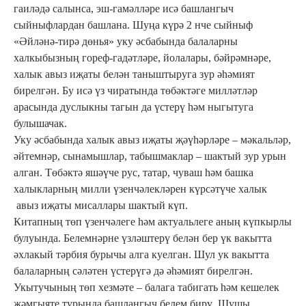
гаиләдә салынса, эш-гамәлләре исә башлангыч
сыйныфлардан башлана. Шуңа күрә 2 нче сыйныф
«Әйләнә-тирә дөнья» уку әсбабында балаларны
халкыбызның гореф-гадәтләре, йолалары, бәйрәмнәре,
халык авыз иҗаты белән таныштыруга зур әһәмият
бирелгән. Бу исә үз чиратында төбәктәге милләтләр
арасында дуслыкны тагын да үстерү һәм ныгытуга
булышачак.
Уку әсбабында халык авыз иҗаты җәүһәрләре – мәкальләр,
әйтемнәр, сынамышлар, табышмаклар – шактый зур урын
алган. Төбәктә яшәүче рус, татар, чуваш һәм башка
халыкларның милли үзенчәлекләрен күрсәтүче халык
авыз иҗаты мисаллары шактый күп.
Китапның төп үзенчәлеге һәм актуальлеге аның күпкырлы
булуында. Белемнәрне үзләштерү белән бер үк вакытта
әхлакый тәрбия бурычы алга куелган. Шул ук вакытта
балаларның сәләтен үстерүгә дә әһәмият бирелгән.
Укытучының төп хезмәте – балага табигать һәм кешелек
җәмгыяте турында башлангыч белем бирү. Шушы