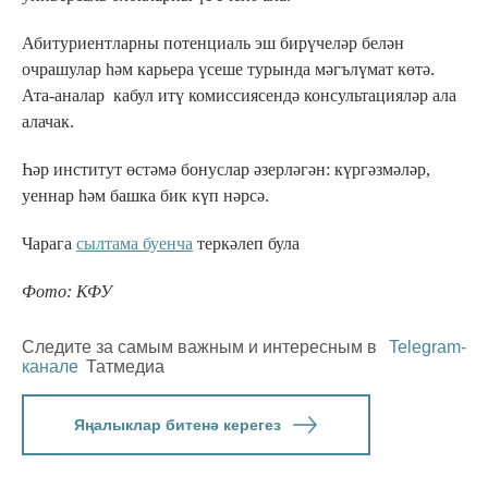
Абитуриентларны потенциаль эш бирүчеләр белән
очрашулар һәм карьера үсеше турында мәгълүмат көтә.
Ата-аналар кабул итү комиссиясендә консультацияләр ала
алачак.
Һәр институт өстәмә бонуслар әзерләгән: күргәзмәләр,
уеннар һәм башка бик күп нәрсә.
Чарага
сылтама буенча
теркәлеп була
Фото: КФУ
Следите за самым важным и интересным в
Telegram-
канале
Татмедиа
Яңалыклар битенә керегез