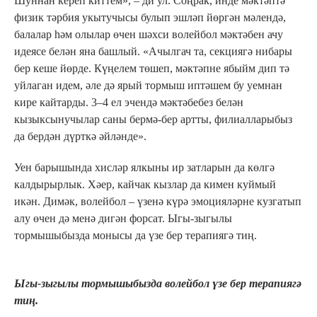
Шуннан кереп киттем», – ди ул. Соңрак, инде мәктәптә
физик тәрбия укытучысы булып эшләп йөргән мәлендә,
балалар һәм олылар өчен шәхси волейбол мәктәбен ачу
идеясе белән яна башлый. «Ачылгач та, секциягә нибары
бер кеше йөрде. Күңелем төшеп, мәктәпне ябыйм дип тә
уйлаган идем, әле дә ярый тормыш иптәшем бу уемнан
кире кайтарды. 3–4 ел эчендә мәктәбебез белән
кызыксынучылар саны бермә-бер артты, филиалларыбыз
да бердән дүрткә әйләнде».
Уен барышында хисләр ялкыны ир затларын да көлгә
калдырырлык. Хәер, кайчак кызлар да кимен куймый
икән. Димәк, волейбол – үзенә күрә эмоцияләрне кузгатып
алу өчен дә менә дигән форсат. Ыгы-зыгылы
тормышыбызда монысы да үзе бер терапиягә тиң.
Ыгы-зыгылы тормышыбызда волейбол үзе бер терапиягә
тиң.