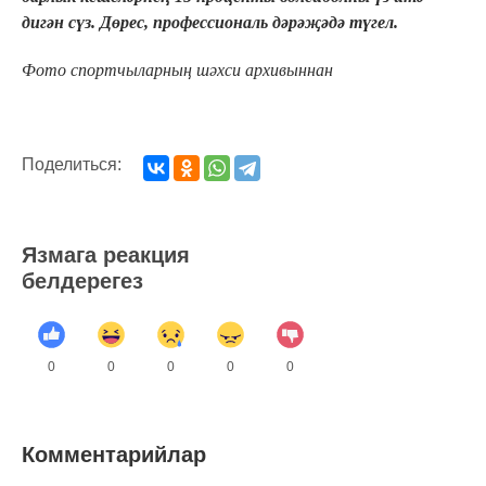
дигән сүз. Дөрес, профессиональ дәрәҗәдә түгел.
Фото спортчыларның шәхси архивыннан
Поделиться:
Язмага реакция
белдерегез
0
0
0
0
0
Комментарийлар