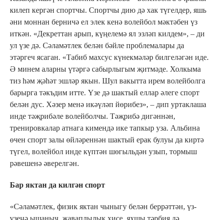
килеп кергән спортчы. Спортчы дию дә хак түгелдер, яшь
әни моннан берничә ел элек кенә волейбол мәктәбен үз
иткән. «Декреттан арып, күңелемә ял эзләп килдем», – ди
ул үзе дә. Сәламәтлек белән бәйле проблемалары да
этәргеч ясаган. «Табиб махсус күнекмәләр билгеләгән иде.
Ә минем аларны үтәргә сабырлыгым җитмәде. Холкыма
тиз һәм җәһәт эшләр якын. Шул вакытта ирем волейболга
барырга тәкъдим итте. Үзе дә шактый еллар әлеге спорт
белән дус. Хәзер менә икәүләп йөрибез», – дип уртаклаша
инде тәҗрибәле волейболчы. Тәҗрибә дигәннән,
тренировкалар атнага кимендә ике тапкыр уза. Альбина
өчен спорт залы өйләреннән шактый ерак булуы да киртә
түгел, волейбол инде күптән шөгыльдән узып, тормыш
рәвешенә әверелгән.
Бар яктан да килгән спорт
«Сәламәтлек, физик яктан чыныгу белән беррәттән, үз-
үзеңә ышаныч, җаваплылык хисе, яхшы тәрбия дә