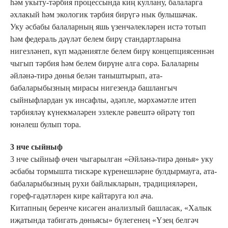
һәм укыту-тәрбия процессында киң куллану, балаларга
әхлакый һәм экологик тәрбия бирүгә нык булышачак.
Уку әсбабы балаларның яшь үзенчәлекләрен истә тотып
һәм федераль дәүләт белем бирү стандартларына
нигезләнеп, күп мәдәниятле белем бирү концепциясеннән
чыгып тәрбия һәм белем бирүне алга сөрә. Балаларны
әйләнә-тирә дөнья белән таныштырып, ата-
бабаларыбызның мирасы нигезендә башлангыч
сыйныфлардан ук инсафлы, әдәпле, мәрхәмәтле итеп
тәрбияләү күнекмәләрен эзлекле рәвештә өйрәтү төп
юнәлеш булып тора.
3 нче сыйныф
3 нче сыйныф өчен чыгарылган «Әйләнә-тирә дөнья» уку
әсбабы тормышта тискәре күренешләрне булдырмауга, ата-
бабаларыбызның рухи байлыкларын, традицияләрен,
гореф-гадәтләрен кире кайтаруга юл ача.
Китапның беренче кисәген анализлый башласак, «Халык
иҗатында табигать дөньясы» бүлегенең «Үзең белгәч