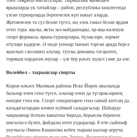
тоеп тәҗрибә ныгытулары. Тырышлык җимешен
ярышларда ук татыйлар – район, республика киңлегендә
узган турнирларда беренчелек күп вакыт аларда.
Җитәкчелек тә сүз белән түгел, иң элек гамәл белән ярдәм
итеп тора: җылы, якты зал-мәйданнары, өр-яңа килешле
спорт формасы, ярыш-турнирлары, бүләкләре, хөрмәт
итүләре кадерле. Ә инде уеннар тынып торган арада бергә
җыелып гәпләшеп алулар, туплы дөньяны тәгәрәтеп,
тормыш пәрдәсен ачулар – үзе бер рәхәт, күңел гаме дә әле.
Волейбол – тырышлар спорты
Киров өлкәсе Малмыж районы Иске Йөрек авылында
балалар өчен генә түгел, олылар өчен дә түгәрәкләрнең
ниндие генә юк. Спорт секцияләрен генә саный китсәң дә,
каладагылардан кимен куймый саладагылар. Шәһәрдә
чакрымнар йоткан вакытны биредә, берьюлы берничә
шөгыльгә бүлеп, файдалы итеп уздыралар. 8 нче сыйныф
укучысы Әминә Кашапова кебек тырыш кызлар аеруча.