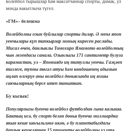
волейбол тырышлар һәм максатчаннар спорты, димәк, ул
монда вакытлыча түгел.
«ГМ»– белешмә
Волейболны озын буйлылар спорты диләр. Ә менә япон
уенчылары күп тапкырлар моның киресен раслады.
Мисал өчен, данлыклы Томохиро Ямамото волейболның
чын легендасы санала. Озынлыгы 171 сантиметр булуга
карамастан, ул – Япониядә иң титуллы уенчы. Гаҗәеп
тизлеге, тупны төгәл атуы һәм көндәшенең адымын
аңлап өлгерүе аны волейбол дөньясында иң яхшы
сакчыларның берсе итеп таныткан.
Бу кызык!
Популярлыгы буенча волейбол футболдан гына калыша.
Бактың исә, бу спорт белән дөнья буенча миллиардка
якын кеше шөгыльләнә икән, ә бу планетабыздагы
барлык кешеләрнең 15 проценты волейболны үз итә