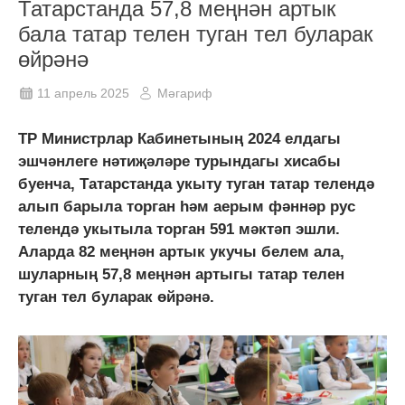
Татарстанда 57,8 меңнән артык
бала татар телен туган тел буларак
өйрәнә
11 апрель 2025
Мәгариф
ТР Министрлар Кабинетының 2024 елдагы
эшчәнлеге нәтиҗәләре турындагы хисабы
буенча, Татарстанда укыту туган татар телендә
алып барыла торган һәм аерым фәннәр рус
телендә укытыла торган 591 мәктәп эшли.
Аларда 82 меңнән артык укучы белем ала,
шуларның 57,8 меңнән артыгы татар телен
туган тел буларак өйрәнә.