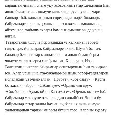
караштан чыгып, әлеге уку әсбабында татар халкының һәм
аның белән янәшә яшәүче халыклар: рус, чуваш, мари,
башкорт һ.б. халыкларның гореф-гадәтләре, йолалары,
бәйрәмнәре, аларның халык авыз иҗаты – мәкальләре,
әйтемнәре, табышмаклары һәм сынамышлары да урын
алган.
Татарстанда яшәүче һәр халыкка үз халкының гореф-
гадәтләре, йолалары, бәйрәмнәре якын. Шулай булгач,
балалар белән татар милләтенә һәм аның белән бергә
яшәүче милләтләргә хас булмаган Хеллоуин, Изге
Валентин шикелле бәйрәмнәр оештыруның һич тә кирәге
юк. Алар урынына ата-бабаларыбызның гореф-гадәтләрен,
йолаларын үз эченә алган «Нәүрүз», «Боз озату», «Карга
боткасы», «Зәрә», «Сабан туе», «Орлык чыгару»,
«Сөмбелә», «Аулак өй», «Каз өмәсе», «Орчык өмәсе» һ.б.
бәйрәмнәр үткәрүне отышлы дип саныйбыз. Чөнки бу
бәйрәмнәр татар халкы һәм аның белән янәшә яшәүче
халыкларның тарихи мирасы булып тора. Аларны яңарту