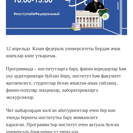
12 апрельдә Казан федераль университеты Бердәм ачык
ишекләр көне үткәрәчәк.
Программада – институтларга бару, фәнни коридорлар һәм
уку аудиторияләре буйлап йөрү, институт һәм факультет
җитәкчелеге, студентлар белән ачыктан-ачык сөйләшү,
фәнни-популяр лекцияләр, лабораторияләргә
экскурсияләр.
Чит шәһәрләрдән килгән абитуриентлар өчен бер көн
эчендә берничә институтка бару мөмкинлеге
каралган. Программа һәр институт өчен актуаль булган
универсаль блокларны үз эченә ала.