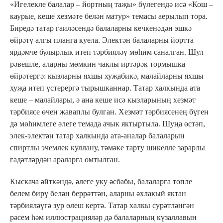
«Игелекле балалар – йортның таҗы» бүлегендә исә «Кош –
каурые, кеше хезмәте белән матур» темасы аерылып тора.
Биредә татар гаиләсендә балаларны кечкенәдән эшкә
өйрәтү алгы планга куела. Электән балаларны йортта
ярдәмче булырлык итеп тәрбияләү мөһим саналган. Шул
рәвешле, аларны мөмкин чаклы иртәрәк тормышка
өйрәтергә: кызларны яхшы хуҗабикә, малайларны яхшы
хуҗа итеп үстерергә тырышканнар. Татар халкында ата
кеше – малайлары, ә ана кеше исә кызларының хезмәт
тәрбиясе өчен җаваплы булган. Хезмәт тәрбиясенең бүген
дә мөһимлеге әлеге темада ачык яктыртыла. Шуңа өстәп,
элек-электән татар халкында ата-аналар балаларын
спиртлы эчемлек куллану, тәмәке тарту шикелле зарарлы
гадәтләрдән араларга омтылган.
Кыскача әйткәндә, әлеге уку әсбабы, балаларга төпле
белем бирү белән беррәттән, аларны әхлакый яктан
тәрбияләүгә зур өлеш кертә. Татар халкы сурәтләнгән
рәсем һәм иллюстрацияләр дә балаларның күзаллавын