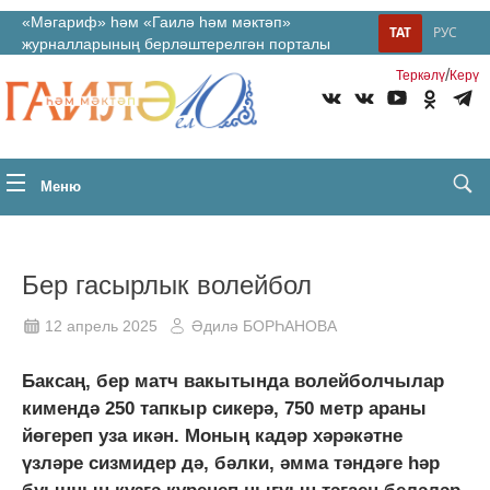
«Мәгариф» һәм «Гаилә һәм мәктәп»
ТАТ
РУС
журналларының берләштерелгән порталы
/
Теркəлү
Керү
Меню
Бер гасырлык волейбол
12 апрель 2025
Әдилә БОРҺАНОВА
Баксаң, бер матч вакытында волейболчылар
кимендә 250 тапкыр сикерә, 750 метр араны
йөгереп уза икән. Моның кадәр хәрәкәтне
үзләре сизмидер дә, бәлки, әмма тәндәге һәр