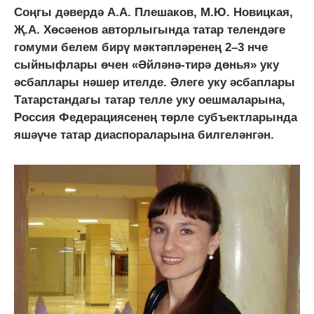
Соңгы дәвердә А.А. Плешаков, М.Ю. Новицкая,
Җ.А. Хөсәенов авторлыгында татар телендәге
гомуми белем бирү мәктәпләренең 2–3 нче
сыйныфлары өчен «Әйләнә-тирә дөнья» уку
әсбаплары нәшер ителде. Әлеге уку әсбаплары
Татарстандагы татар телле уку оешмаларына,
Россия Федерациясенең төрле субъектларында
яшәүче татар диаспораларына билгеләнгән.