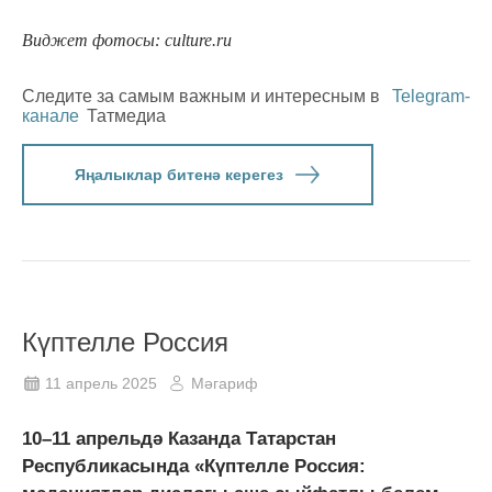
Виджет фотосы: culture.ru
Следите за самым важным и интересным в
Telegram-
канале
Татмедиа
Яңалыклар битенә керегез
Күптелле Россия
11 апрель 2025
Мәгариф
10–11 апрельдә Казанда Татарстан
Республикасында «Күптелле Россия: