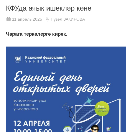
КФУда ачык ишекләр көне
11 апрель 2025
Гүзәл ЗАКИРОВА
Чарага теркәлергә кирәк.