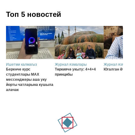
Топ 5 новостей
Ишетми калмагыз
Журнал язмалары
Журнал язмалар
Беренче курс
Төркиячә укыту: 4+4+4
Югалган Ә
студентлары MAX
принцибы
мессенджеры аша уку
йорты чатларына кушыла
алачак