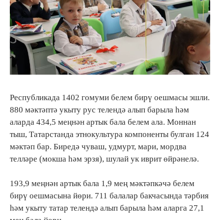
Республикада 1402 гомуми белем бирү оешмасы эшли.
880 мәктәптә укыту рус телендә алып барыла һәм
аларда 434,5 меңнән артык бала белем ала. Моннан
тыш, Татарстанда этнокультура компоненты булган 124
мәктәп бар. Биредә чуваш, удмурт, мари, мордва
телләре (мокша һәм эрзя), шулай ук иврит өйрәнелә.
193,9 меңнән артык бала 1,9 мең мәктәпкәчә белем
бирү оешмасына йөри. 711 балалар бакчасында тәрбия
һәм укыту татар телендә алып барыла һәм аларга 27,1