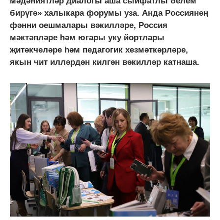
мәдәниятләр диалогы аша сыйфатлы белем
бирүгә» халыкара форумы уза. Анда Россиянең
фәнни оешмалары вәкилләре, Россия
мәктәпләре һәм югары уку йортлары
җитәкчеләре һәм педагогик хезмәткәрләре,
якын чит илләрдән килгән вәкилләр катнаша.