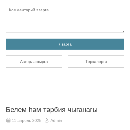
Язарга
Авторлашырга
Теркәлергә
Белем һәм тәрбия чыганагы
11 апрель 2025
Admin