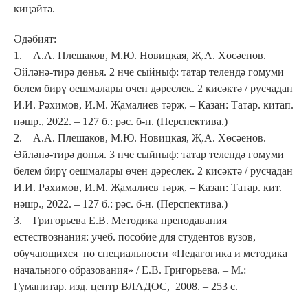
киңәйтә.
Әдәбият:
1. А.А. Плешаков, М.Ю. Новицкая, Җ.А. Хөсәенов.
Әйләнә-тирә дөнья. 2 нче сыйныф: татар телендә гомуми
белем бирү оешмалары өчен дәреслек. 2 кисәктә / русчадан
И.И. Рәхимов, И.М. Җамалиев тәрҗ. – Казан: Татар. китап.
нәшр., 2022. – 127 б.: рәс. б-н. (Перспектива.)
2. А.А. Плешаков, М.Ю. Новицкая, Җ.А. Хөсәенов.
Әйләнә-тирә дөнья. 3 нче сыйныф: татар телендә гомуми
белем бирү оешмалары өчен дәреслек. 2 кисәктә / русчадан
И.И. Рәхимов, И.М. Җамалиев тәрҗ. – Казан: Татар. кит.
нәшр., 2022. – 127 б.: рәс. б-н. (Перспектива.)
3. Григорьева Е.В. Методика преподавания
естествознания: учеб. пособие для студентов вузов,
обучающихся по специальности «Педагогика и методика
начального образования» / Е.В. Григорьева. – М.:
Гуманитар. изд. центр ВЛАДОС, 2008. – 253 с.