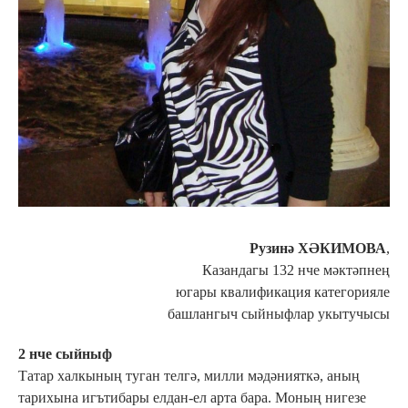
Рузинә ХӘКИМОВА
,
Казандагы 132 нче мәктәпнең
югары квалификация категорияле
башлангыч сыйныфлар укытучысы
2 нче сыйныф
Татар халкының туган телгә, милли мәдәнияткә, аның
тарихына игътибары елдан-ел арта бара. Моның нигезе