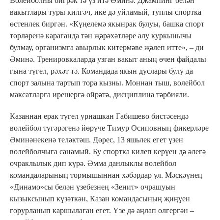
Волейболны бигрәк тә үз итә Әминә. Джампинг белән
вакытлары туры килгәч, ике дә уйламый, туплы спортка
өстенлек биргән. «Күңелемә якынрак булуы, башка спорт
төрләренә караганда тән җәрәхәтләре алу куркынычы
булмау, организмга авырлык китермәве җәлеп итте», – ди
Әминә. Тренировкаларда узган вакыт аның өчен файдалы
гына түгел, рәхәт тә. Командада якын дуслары булу да
спорт залына тартып тора кызны. Моннан тыш, волейбол
максатларга ирешергә өйрәтә, дисциплина тәрбияли.
Казаннан ерак түгел урнашкан Габишево бистәсендә
волейбол түгәрәгенә йөрүче Тимур Осиповның фикерләре
Әминәнекенә теләктәш. Дөрес, 13 яшьлек егет үзен
волейболчыга санамый. Бу спортка килеп керүен дә әлегә
очраклылык дип күрә. Әмма данлыклы волейбол
командаларының тормышыннан хәбәрдар ул. Мәскәүнең
«Динамо»сы белән үзебезнең «Зенит» очрашуын
кызыксынып күзәткән, Казан командасының җиңүен
горурланып каршылаган егет. Үзе дә аңлап өлгергән –