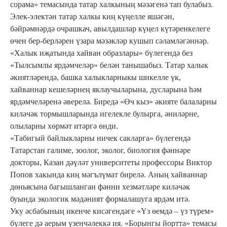
сорама» темасында татар халкының мәзәгенә тап булабыз.
Элек-электән татар халкы киң күңелле яшәгән,
бәйрәмнәрдә очрашкач, авылдашлар күңел күтәренкелеге
өчен бер-берләрен үзара мәзәкләр кушып сәламләгәннәр.
«Халык иҗатында хайван образлары» бүлегендә без
«Тылсымлы ярдәмчеләр» белән танышабыз. Татар халык
әкиятләрендә, башка халыкларныкы шикелле үк,
хайваннар кешеләрнең яклаучыларына, дусларына һәм
ярдәмчеләренә әверелә. Биредә «Өч кыз» әкияте балаларны
киләчәк тормышларында игелекле булырга, әниләрне,
олыларны хөрмәт итәргә өнди.
«Табигый байлыкларны ничек сакларга» бүлегендә
Татарстан галиме, зоолог, эколог, биология фәннәре
докторы, Казан дәүләт университеты профессоры Виктор
Попов хакында киң мәгълүмат бирелә. Аның хайваннар
дөньясына багышланган фәнни хезмәтләре киләчәк
буында экологик мәдәният формалашуга ярдәм итә.
Уку әсбабының икенче кисәгендәге «Үз өемдә – үз түрем»
бүлеге дә аерым үзенчәлеккә ия. «Борынгы йортта» темасы