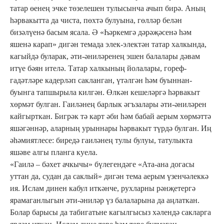
татар өенең эчке төзелешен тулысынча ачып бирә. Аның
һәрвакытта да чиста, пөхтә булуына, гөлләр белән
бизәлүенә басым ясала. Ә «Һәркемгә дәрәҗәсенә һәм
яшенә карап» дигән темада элек-электән татар халкында,
кагыйдә буларак, әти-әниләренең эшен балалары дәвам
итүе бәян ителә. Татар халкының йолалары, гореф-
гадәтләре кадерләп сакланган, үтәлгән һәм буыннан-
буынга тапшырыла килгән. Өлкән кешеләргә һәрвакыт
хөрмәт булган. Гаиләнең барлык әгъзалары әти-әниләрен
кайгырткан. Бигрәк тә карт әби һәм бабай аерым хөрмәттә
яшәгәннәр, аларның урыннары һәрвакыт түрдә булган. Иң
әһәмиятлесе: биредә гаиләнең тулы булуы, татулыкта
яшәве алгы планга куела.
«Гаилә – бәхет ачкычы» бүлегендәге «Ата-ана догасы
уттан да, судан да саклый» дигән тема аерым үзенчәлеккә
ия. Ислам динен кабул иткәнче, рухларны рәнҗетергә
ярамаганлыгын әти-әниләр үз балаларына да аңлаткан.
Болар барысы да табигатьне кагылгысыз хәлендә сакларга