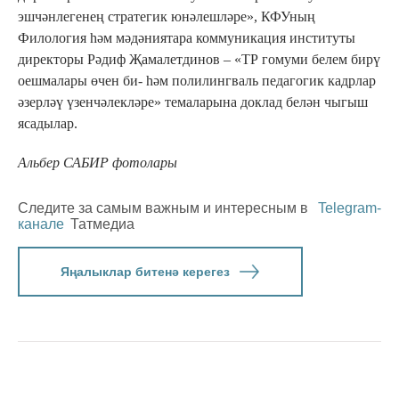
эшчәнлегенең стратегик юнәлешләре», КФУның
Филология һәм мәдәниятара коммуникация институты
директоры Рәдиф Җамалетдинов – «ТР гомуми белем бирү
оешмалары өчен би- һәм полилингваль педагогик кадрлар
әзерләү үзенчәлекләре» темаларына доклад белән чыгыш
ясадылар.
Альбер САБИР фотолары
Следите за самым важным и интересным в
Telegram-
канале
Татмедиа
Яңалыклар битенә керегез