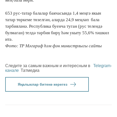
мең бала йөри.
653 рус-татар балалар бакчасында 1,4 меңгә якын
татар төркеме төзелгән, аларда 24,9 меңләп бала
тәрбияләнә. Республика буенча туган (рус телендә
булмаган) телдә тәрбия бирү һәм укыту 55,6% тәшкил
итә.
Фото: ТР Мәгариф һәм фән министрлыгы сайты
Следите за самым важным и интересным в
Telegram-
канале
Татмедиа
Яңалыклар битенә керегез