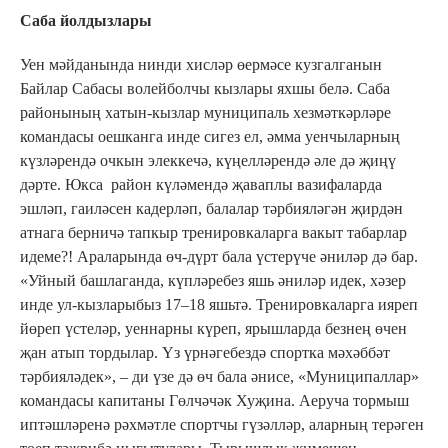
Саба йолдызлары
Уен мәйданында нинди хисләр өермәсе кузгалганын
Байлар Сабасы волейболчы кызлары яхшы белә. Саба
районының хатын-кызлар муниципаль хезмәткәрләре
командасы оешканга инде сигез ел, әмма уенчыларның
күзләрендә очкын элеккечә, күңелләрендә әле дә җиңү
дәрте. Юкса район күләмендә җаваплы вазифаларда
эшләп, гаиләсен кадерләп, балалар тәрбияләгән җирдән
атнага берничә тапкыр тренировкаларга вакыт табарлар
идеме?! Араларында өч-дүрт бала үстерүче әниләр дә бар.
«Уйный башлаганда, күпләребез яшь әниләр идек, хәзер
инде ул-кызларыбыз 17–18 яшьтә. Тренировкаларга ияреп
йөреп үстеләр, уеннарны күреп, ярышларда безнең өчен
җан атып тордылар. Үз үрнәгебездә спортка мәхәббәт
тәрбияләдек», – ди үзе дә өч бала әнисе, «Муниципаллар»
командасы капитаны Гөлчәчәк Хуҗина. Аеруча тормыш
иптәшләренә рәхмәтле спортчы гүзәлләр, аларның терәген