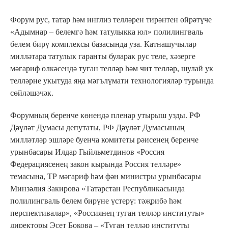
Форум рус, татар һәм инглиз телләрен тирәнтен өйрәтүче
«Адымнар – белемгә һәм татулыкка юл» полилингваль
белем бирү комплексы базасында уза. Катнашучылар
милләтара татулык гаранты буларак рус теле, хәзерге
мәгариф өлкәсендә туган телләр һәм чит телләр, шулай ук
телләрне укытуда яңа мәгълүмати технологияләр турында
сөйләшәчәк.
Форумның беренче көнендә пленар утырыш узды. РФ
Дәүләт Думасы депутаты, РФ Дәүләт Думасының
милләтләр эшләре буенча комитеты рәисенең беренче
урынбасары Илдар Гыйльметдинов «Россия
Федерациясенең закон кырында Россия телләре»
темасына, ТР мәгариф һәм фән министры урынбасары
Минзәлия Закирова «Татарстан Республикасында
полилингваль белем бирүне үстерү: тәҗрибә һәм
перспективалар», «Россиянең туган телләр институты»
директоры Эсет Бокова – «Туган телләр институты