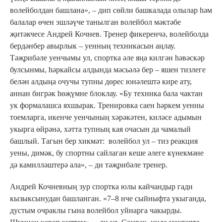
волейболдан башлана», – дип сөйли башкалада олылар һәм
балалар өчен эшләүче танылган волейбол мәктәбе
җитәкчесе Андрей Кочнев. Тренер фикеренчә, волейболда
бердәнбер авырлык – уенның техникасын аңлау.
Тәҗрибәле уенчымы ул, спортка әле яңа килгән һәвәскәр
булсынмы, һәркайсы алдында мәсьәлә бер – яшен тизлеге
белән алдыңа очучы тупны дөрес юнәлештә кире ату,
аннан бигрәк һөҗүмне блоклау. «Бу техника бала чактан
ук формалашса яхшырак. Тренировка саен һәркем уенны
тоемларга, икенче уенчының хәрәкәтен, киләсе адымын
укырга өйрәнә, хәтта тупның кая очасын да чамалый
башлый. Тагын бер хикмәт: волейбол ул – тиз реакция
уены, димәк, бу спортны сайлаган кеше әлеге күнекмәне
дә камилләштерә ала», – ди тәҗрибәле тренер.
Андрей Кочневның зур спортка юлы кайчандыр гади
кызыксынудан башланган. «7–8 нче сыйныфта укыганда,
дустым очраклы гына волейбол уйнарга чакырды.