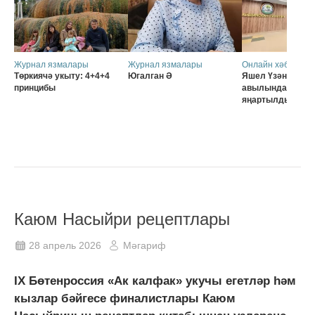
Журнал язмалары
Журнал язмалары
Онлайн хәбәрләр
Төркиячә укыту: 4+4+4
Югалган Ә
Яшел Үзәннең Ә
принцибы
авылында мәктә
яңартылды
Каюм Насыйри рецептлары
28 апрель 2026
Мәгариф
IX Бөтенроссия «Ак калфак» укучы егетләр һәм
кызлар бәйгесе финалистлары Каюм