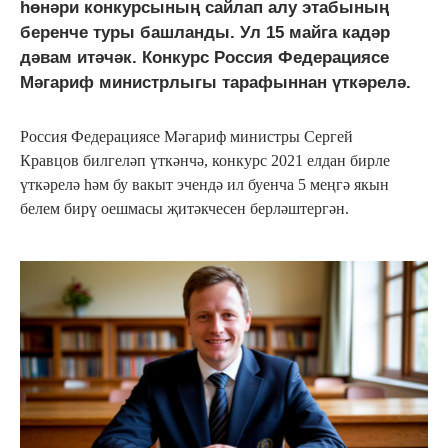
һөнәри конкурсының сайлап алу этабының
беренче туры башланды. Ул 15 майга кадәр
дәвам итәчәк. Конкурс Россия Федерациясе
Мәгариф министрлыгы тарафыннан үткәрелә.
Россия Федерациясе Мәгариф министры Сергей
Кравцов билгеләп үткәнчә, конкурс 2021 елдан бирле
үткәрелә һәм бу вакыт эчендә ил буенча 5 меңгә якын
белем бирү оешмасы җитәкчесен берләштергән.