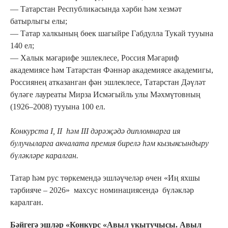
— Татарстан Республикасында хәрби һәм хезмәт
батырлыгы елы;
— Татар халкының бөек шагыйре Габдулла Тукай тууына
140 ел;
— Халык мәгарифе эшлеклесе, Россия Мәгариф
академиясе һәм Татарстан Фәннәр академиясе академигы,
Россиянең атказанган фән эшлеклесе, Татарстан Дәүләт
бүләге лауреаты Мирза Исмәгыйль улы Мәхмүтовның
(1926–2008) тууына 100 ел.
Конкурста I, II һәм III дәрәҗәдә дипломнарга ия
булучыларга акчалата премия бирелә һәм кызыксындыру
бүләкләре каралган.
Татар һәм рус төркемендә эшләүчеләр өчен «Иң яхшы
тәрбияче – 2026» махсус номинациясендә бүләкләр
каралган.
Бәйгегә эшләр «Конкурс «Авыл укытучысы. Авыл