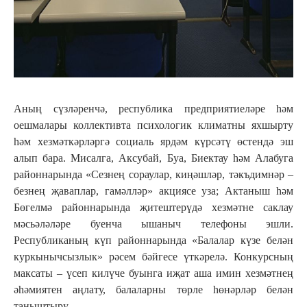
Аның сүзләренчә, республика предприятиеләре һәм
оешмалары коллективта психологик климатны яхшырту
һәм хезмәткәрләргә социаль ярдәм күрсәтү өстендә эш
алып бара. Мисалга, Аксубай, Буа, Биектау һәм Алабуга
районнарында «Сезнең сораулар, киңәшләр, тәкъдимнәр –
безнең җаваплар, гамәлләр» акциясе уза; Актаныш һәм
Бөгелмә районнарында җитештерүдә хезмәтне саклау
мәсьәләләре буенча ышаныч телефоны эшли.
Республиканың күп районнарында «Балалар күзе белән
куркынычсызлык» рәсем бәйгесе үткәрелә. Конкурсның
максаты – үсеп килүче буынга иҗат аша имин хезмәтнең
әһәмиятен аңлату, балаларны төрле һөнәрләр белән
таныштыру.