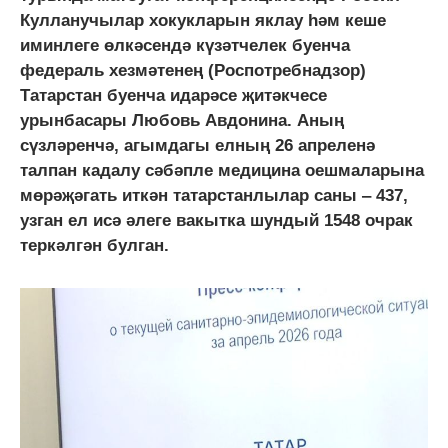
Кулланучылар хокукларын яклау һәм кеше
иминлеге өлкәсендә күзәтчелек буенча
федераль хезмәтенең (Роспотребнадзор)
Татарстан буенча идарәсе җитәкчесе
урынбасары Любовь Авдонина. Аның
сүзләренчә, агымдагы елның 26 апреленә
талпан кадалу сәбәпле медицина оешмаларына
мөрәҗәгать иткән татарстанлылар саны ‒ 437,
узган ел исә әлеге вакытка шундый 1548 очрак
теркәлгән булган.