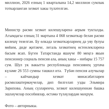
миллион, 2026 елның 1 кварталына 14,2 миллион сумлык
тоткарланган хезмәт хакы түләтелгән.
Министр рәсми хезмәт килешүләренә аерым тукталды.
Агымдагы елның 31 мартына 4 068 хезмәткәр белән рәсми
килешү төзелгән. Бу өлкәдә хезмәткәрләрнең дә уяу булуы
мөһим, диде җитәкче, легаль хезмәтнең өстенлекләренә
басым ясап. Бүген Татарстанда яшәүче 80 меңгә якын
пенсионер социаль пенсия ала, аның хакы – нибары 15 757
сум. Шул ук вакытта республикада пенсиянең уртача
күләме 26 553 сумны тәшкил итә. Түбән пенсия алучылар
– кайчандыр хезмәт мөнәсәбәтләрен
рәсмиләштермәүчеләр, дип билгеләп узды Эльмира
Зарипова. Аның сүзләренчә, хезмәт килешүеннән башка
эшләүчеләр пособияләр, өстәмә түләүләрдән мәхрүм.
Фото – авторныкы.