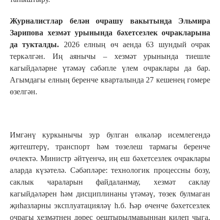
Журналистлар белән очрашу вакытында Эльмира
Зарипова хезмәт урынында бәхетсезлек очракларына
да тукталды.
2026 елның өч аенда 63 шундый очрак
теркәлгән. Иң аянычы – хезмәт урынында тиешле
кагыйдәләрне үтәмәү сәбәпле үлем очраклары да бар.
Агымдагы елның беренче кварталында 27 кешенең гомере
өзелгән.
Имгәнү куркынычы зур булган өлкәләр исемлегендә
җитештерү, транспорт һәм төзелеш тармагы беренче
өчлектә. Министр әйтүенчә, иң еш бәхетсезлек очраклары
аларда күзәтелә. Сәбәпләре: технологик процессны бозу,
саклык чараларын файдаланмау, хезмәт саклау
кагыйдәләрен һәм дисциплинаны үтәмәү, төзек булмаган
җиһазларны эксплуатацияләү һ.б. Һәр өченче бәхетсезлек
очрагы хезмәтнең дөрес оештырылмавыннан килеп чыга,