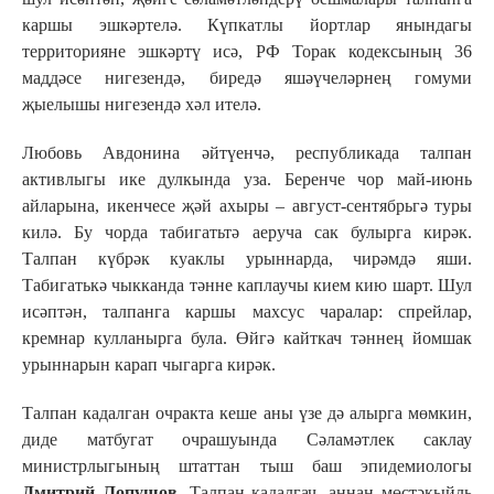
каршы эшкәртелә. Күпкатлы йортлар янындагы
территорияне эшкәртү исә, РФ Торак кодексының 36
маддәсе нигезендә, биредә яшәүчеләрнең гомуми
җыелышы нигезендә хәл ителә.
Любовь Авдонина әйтүенчә, республикада талпан
активлыгы ике дулкында уза. Беренче чор май-июнь
айларына, икенчесе җәй ахыры – август-сентябрьгә туры
килә. Бу чорда табигатьтә аеруча сак булырга кирәк.
Талпан күбрәк куаклы урыннарда, чирәмдә яши.
Табигатькә чыкканда тәнне каплаучы кием кию шарт. Шул
исәптән, талпанга каршы махсус чаралар: спрейлар,
кремнар кулланырга була. Өйгә кайткач тәннең йомшак
урыннарын карап чыгарга кирәк.
Талпан кадалган очракта кеше аны үзе дә алырга мөмкин,
диде матбугат очрашуында
Сәламәтлек саклау
министрлыгының штаттан тыш баш эпидемиологы
Дмитрий Лопушов
. Талпан кадалгач, аннан мөстәкыйль