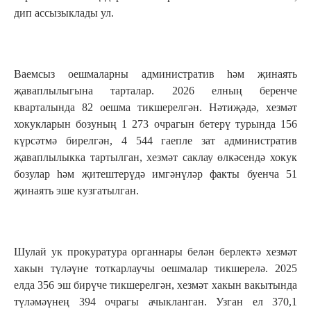
дип ассызыклады ул.
Ваемсыз оешмаларны административ һәм җинаять
җаваплылыгына тарталар. 2026 елның беренче
кварталында 82 оешма тикшерелгән. Нәтиҗәдә, хезмәт
хокукларын бозуның 1 273 очрагын бетерү турында 156
күрсәтмә бирелгән, 4 544 гаепле зат административ
җаваплылыкка тартылган, хезмәт саклау өлкәсендә хокук
бозулар һәм җитештерүдә имгәнүләр факты буенча 51
җинаять эше кузгатылган.
Шулай ук прокуратура органнары белән берлектә хезмәт
хакын түләүне тоткарлаучы оешмалар тикшерелә. 2025
елда 356 эш бирүче тикшерелгән, хезмәт хакын вакытында
түләмәүнең 394 очрагы ачыкланган. Узган ел 370,1