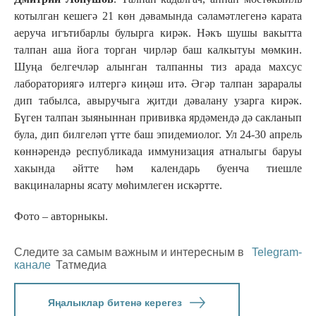
котылган кешегә 21 көн дәвамында сәламәтлегенә карата
аеруча игътибарлы булырга кирәк. Нәкъ шушы вакытта
талпан аша йога торган чирләр баш калкытуы мөмкин.
Шуңа белгечләр алынган талпанны тиз арада махсус
лабораториягә илтергә киңәш итә. Әгәр талпан зараралы
дип табылса, авыручыга җитди дәвалану узарга кирәк.
Бүген талпан зыяныннан прививка ярдәмендә дә сакланып
була, дип билгеләп үтте баш эпидемиолог. Ул 24-30 апрель
көннәрендә республикада иммунизация атналыгы баруы
хакында әйтте һәм календарь буенча тиешле
вакциналарны ясату мөһимлеген искәртте.
Фото – авторныкы.
Следите за самым важным и интересным в
Telegram-
канале
Татмедиа
Яңалыклар битенә керегез