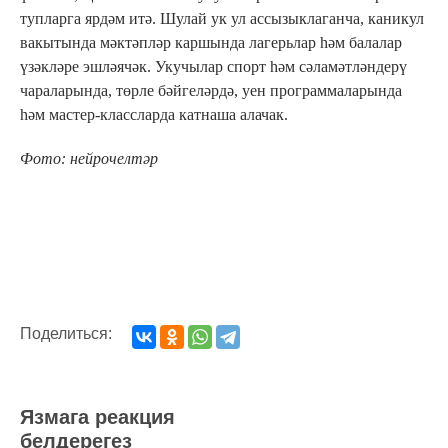
тупларга ярдәм итә. Шулай ук ул ассызыклаганча, каникул
вакытында мәктәпләр каршында лагерьлар һәм балалар
үзәкләре эшләячәк. Укучылар спорт һәм сәламәтләндерү
чараларында, төрле бәйгеләрдә, уен программаларында
һәм мастер-классларда катнаша алачак.
Фото: нейрочелтәр
Поделиться:
Язмага реакция
белдерегез