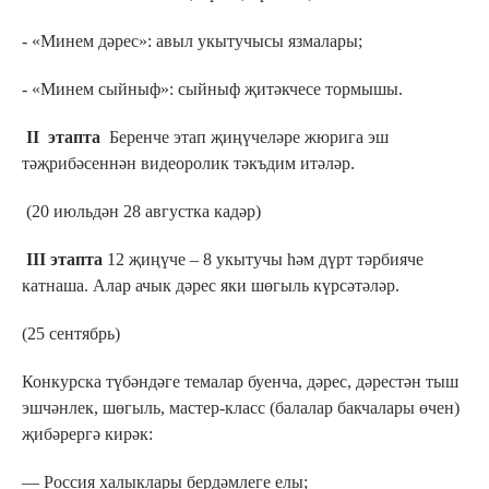
- «Минем дәрес»: авыл укытучысы язмалары;
- «Минем сыйныф»: сыйныф җитәкчесе тормышы.
II этапта
Беренче этап җиңүчеләре жюрига эш
тәҗрибәсеннән видеоролик тәкъдим итәләр.
(20 июльдән 28 августка кадәр)
III этапта
12 җиңүче – 8 укытучы һәм дүрт тәрбияче
катнаша.
Алар ачык дәрес яки шөгыль күрсәтәләр.
(25 сентябрь)
Конкурска түбәндәге темалар буенча, дәрес, дәрестән тыш
эшчәнлек, шөгыль, мастер-класс (балалар бакчалары өчен)
җибәрергә кирәк:
— Россия халыклары бердәмлеге елы;