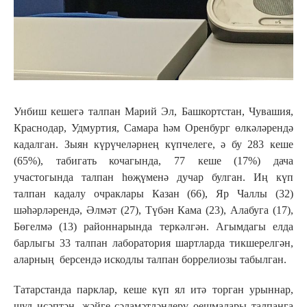
Унбиш кешегә талпан Марий Эл, Башкортстан, Чувашия,
Краснодар, Удмуртия, Самара һәм Оренбург өлкәләрендә
кадалган. Зыян күрүчеләрнең күпчелеге, ә бу 283 кеше
(65%), табигать кочагында, 77 кеше (17%) дача
участогында талпан һөҗүменә дучар булган. Иң күп
талпан кадалу очраклары Казан (66), Яр Чаллы (32)
шәһәрләрендә, Әлмәт (27), Түбән Кама (23), Алабуга (17),
Бөгелмә (13) районнарында теркәлгән. Агымдагы елда
барлыгы 33 талпан лаборатория шартларда тикшерелгән,
аларның берсендә искодлы талпан боррелиозы табылган.
Татарстанда парклар, кеше күп ял итә торган урыннар,
шул исәптән, җәйге сәламәтләндерү оешмалары талпанга