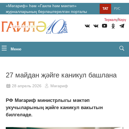
«Мәгариф» һәм «Гаилә һәм мәктәп»
ТАТ
РУС
журналларының берләштерелгән порталы
/
Теркəлү
Керү
Меню
27 майдан җәйге каникул башлана
28 апрель 2026
Мәгариф
РФ Мәгариф министрлыгы мәктәп
укучыларының җәйге каникул вакытын
билгеләде.