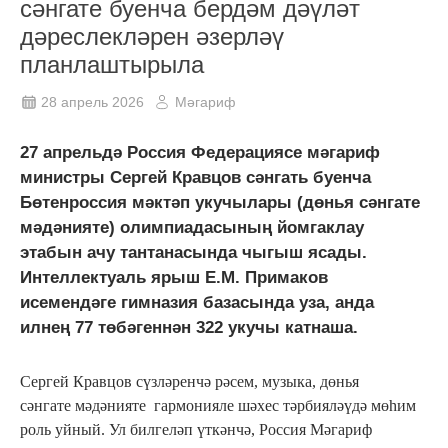
сәнгате буенча бердәм дәүләт
дәреслекләрен әзерләү
планлаштырыла
28 апрель 2026
Мәгариф
27 апрельдә Россия Федерациясе мәгариф
министры Сергей Кравцов сәнгать буенча
Бөтенроссия мәктәп укучылары (дөнья сәнгате
мәдәнияте) олимпиадасының йомгаклау
этабын ачу тантанасында чыгыш ясады.
Интеллектуаль ярыш Е.М. Примаков
исемендәге гимназия базасында уза, анда
илнең 77 төбәгеннән 322 укучы катнаша.
Сергей Кравцов сүзләренчә рәсем, музыка, дөнья
сәнгате мәдәнияте гармонияле шәхес тәрбияләүдә мөһим
роль уйный. Ул билгеләп үткәнчә, Россия Мәгариф