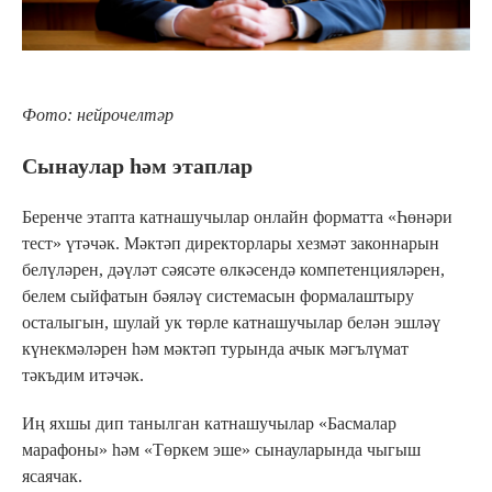
Фото: нейрочелтәр
Сынаулар һәм этаплар
Беренче этапта катнашучылар онлайн форматта «Һөнәри
тест» үтәчәк. Мәктәп директорлары хезмәт законнарын
белүләрен, дәүләт сәясәте өлкәсендә компетенцияләрен,
белем сыйфатын бәяләү системасын формалаштыру
осталыгын, шулай ук төрле катнашучылар белән эшләү
күнекмәләрен һәм мәктәп турында ачык мәгълүмат
тәкъдим итәчәк.
Иң яхшы дип танылган катнашучылар «Басмалар
марафоны» һәм «Төркем эше» сынауларында чыгыш
ясаячак.