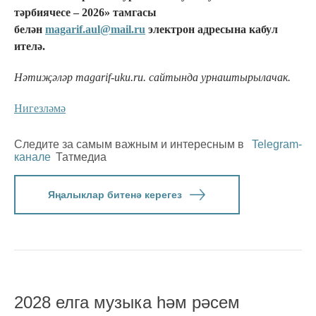
тәрбиячесе – 2026» тамгасы
белән
magarif.aul@mail.ru
электрон адресына кабул
ителә.
Нәтиҗәләр magarif-uku.ru. сайтында урнаштырылачак.
Нигезләмә
Следите за самым важным и интересным в
Telegram-
канале
Татмедиа
Яңалыклар битенә керегез
2028 елга музыка һәм рәсем