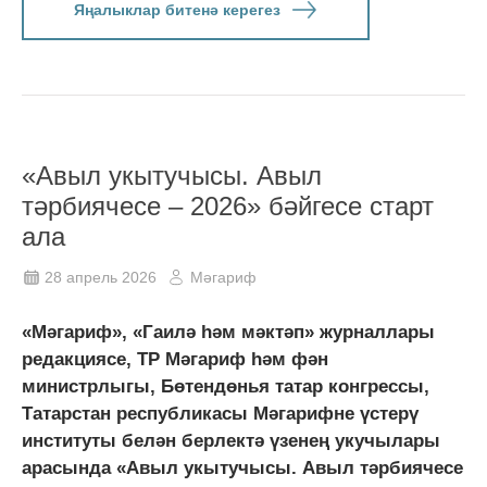
Яңалыклар битенә керегез
«Авыл укытучысы. Авыл
тәрбиячесе – 2026» бәйгесе старт
ала
28 апрель 2026
Мәгариф
«Мәгариф», «Гаилә һәм мәктәп» журналлары
редакциясе, ТР Мәгариф һәм фән
министрлыгы, Бөтендөнья татар конгрессы,
Татарстан республикасы Мәгарифне үстерү
институты белән берлектә үзенең укучылары
арасында «Авыл укытучысы. Авыл тәрбиячесе