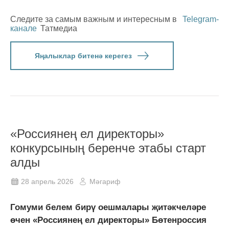
Следите за самым важным и интересным в
Telegram-
канале
Татмедиа
Яңалыклар битенә керегез
«Россиянең ел директоры»
конкурсының беренче этабы старт
алды
28 апрель 2026
Мәгариф
Гомуми белем бирү оешмалары җитәкчеләре
өчен «Россиянең ел директоры» Бөтенроссия