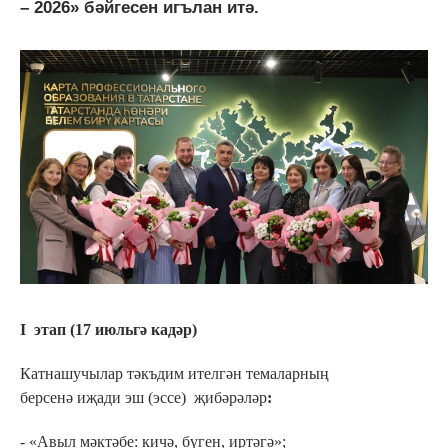
– 2026» бәйгесен игълан итә.
I этап (
17 июльгә кадәр)
Катнашучылар тәкъдим ителгән темаларның
берсенә иҗади эш (эссе) җибәрәләр
:
- «Авыл мәктәбе: кичә, бүген, иртәгә»;