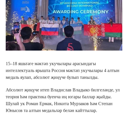
15–18 яшьтәге мәктәп укучылары арасындагы
интеллектуаль ярышта Россия мәктәп укучылары 4 алтын
медаль яулап, абсолют җиңүче булып танылды.
Абсолют җиңүче итеп Владислав Владыко билгеләнде, ул
теория һәм практика буенча иң югары баллар җыйды.
Шулай ук Роман Ермак, Никита Мурзаков һәм Степан
Юнысов та алтын медальләр белән кайттылар.