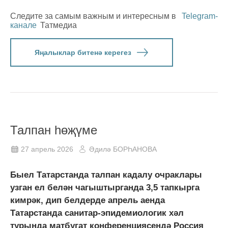
Следите за самым важным и интересным в
Telegram-
канале
Татмедиа
Яңалыклар битенә керегез
Талпан һөҗүме
27 апрель 2026
Әдилә БОРҺАНОВА
Быел Татарстанда талпан кадалу очраклары
узган ел белән чагыштырганда 3,5 тапкырга
кимрәк, дип белдерде апрель аенда
Татарстанда санитар-эпидемиологик хәл
турында матбугат конференциясендә Россия