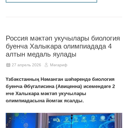
Россия мәктәп укучылары биология
буенча Халыкара олимпиадада 4
алтын медаль яулады
27 апрель 2026
Мәгариф
Үзбәкстанның Нәманган шәһәрендә биология
буенча Әбүгалисина (Авиценна) исемендәге 2
нче Халыкара мәктәп укучылары
олимпиадасына йомгак ясалды.