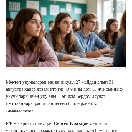
Мәктәп укучыларының каникулы 27 майдан алып 31
августка кадәр дәвам итәчәк. Ә 9 нчы һәм 11 нче сыйныф
укучылары өчен уку елы Төп һәм Бердәм дәүләт
имтиханнары расписаниесенә бәйле рәвештә
тәмамланачак.
РФ мәгариф министры
Сергей Кравцов
билгеләп
үткәнчә, җәйге ял мәктәп укучыларына көч һәм энергия