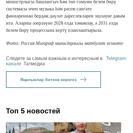
министрлыгы башлангыч һәм төп гомуми белем бирү
системасы өчен музыка һәм рәсем сәнгате
фәннәреннән бердәм дәүләт дәреслекләрен эшләүне дәвам
итә. Аларны әзерләүне 2028 елда тәмамлау, ә 2031 елда
белем бирү процессына кертү планлаштырыла.
Фото: Россия Мәгариф министрлыгы матбугат хезмәте
Следите за самым важным и интересным в
Telegram-
канале
Татмедиа
Яңалыклар битенә керегез
Топ 5 новостей