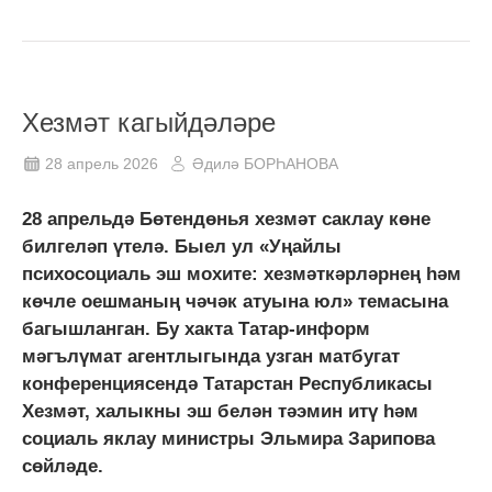
Хезмәт кагыйдәләре
28 апрель 2026
Әдилә БОРҺАНОВА
28 апрельдә Бөтендөнья хезмәт саклау көне
билгеләп үтелә. Быел ул «Уңайлы
психосоциаль эш мохите: хезмәткәрләрнең һәм
көчле оешманың чәчәк атуына юл» темасына
багышланган. Бу хакта Татар-информ
мәгълүмат агентлыгында узган матбугат
конференциясендә Татарстан Республикасы
Хезмәт, халыкны эш белән тәэмин итү һәм
социаль яклау министры Эльмира Зарипова
сөйләде.