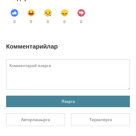
0
0
0
0
0
Комментарийлар
Язарга
Авторлашырга
Теркәлергә