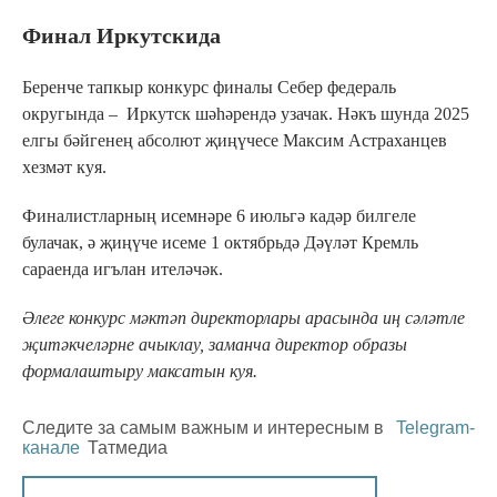
Финал Иркутскида
Беренче тапкыр конкурс финалы Себер федераль
округында – Иркутск шәһәрендә узачак. Нәкъ шунда 2025
елгы бәйгенең абсолют җиңүчесе Максим Астраханцев
хезмәт куя.
Финалистларның исемнәре 6 июльгә кадәр билгеле
булачак, ә җиңүче исеме 1 октябрьдә Дәүләт Кремль
сараенда игълан ителәчәк.
Әлеге конкурс мәктәп директорлары арасында иң сәләтле
җитәкчеләрне ачыклау, заманча директор образы
формалаштыру максатын куя.
Следите за самым важным и интересным в
Telegram-
канале
Татмедиа