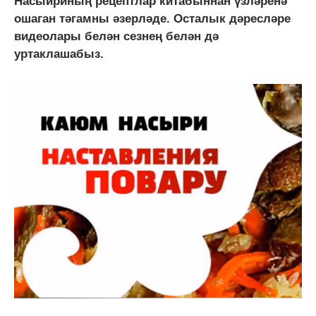
Насыйриның рецептлар китабыннан үзләренә
ошаган тәгамны әзерләде. Осталык дәресләре
видеолары белән сезнең белән дә
уртаклашабыз.