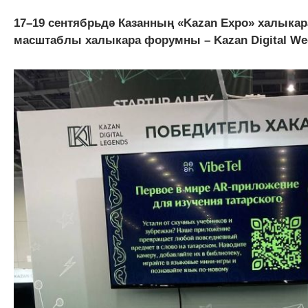
17–19 сентябрьдә Казанның «Kazan Expo» халыкар
масштаблы халыкара форумны – Kazan Digital We