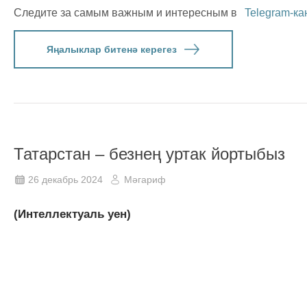
Следите за самым важным и интересным в
Telegram-ка
Яңалыклар битенә керегез
Татарстан – безнең уртак йортыбыз
26 декабрь 2024
Мәгариф
(Интеллектуаль уен)