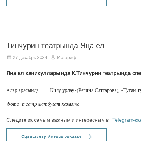
Тинчурин театрында Яңа ел
27 декабрь 2024
Мәгариф
Яңа ел каникулларында К.Тинчурин театрында спек
Алар арасында — «Кияү урлау»(Регина Саттарова), «Туган-т
Фото: театр матбугат хезмәте
Следите за самым важным и интересным в
Telegram-ка
Яңалыклар битенә керегез