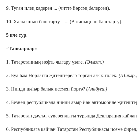
9. Туган илең кадерен ... (читтә йөрсәң белерсең).
10. Халкыңнан баш тарту – ... (Ватаныңнан баш тарту).
5 нче тур.
«Тапкырлар»
1. Татарстанның нефть чыгару үзәге.
(Әлмәт
.)
2. Буа һәм Норлатта җитештерелә торган азык-төлек.
(Шикәр.
3. Нинди шәһәр балык исемен йөртә?
(Алабуга
.
)
4. Безнең республикада нинди авыр йөк автомобиле җитеште
5. Татарстан дәүләт суверенлыгы турында Декларация кайчан
6. Республикага кайчан Татарстан Республикасы исеме бире