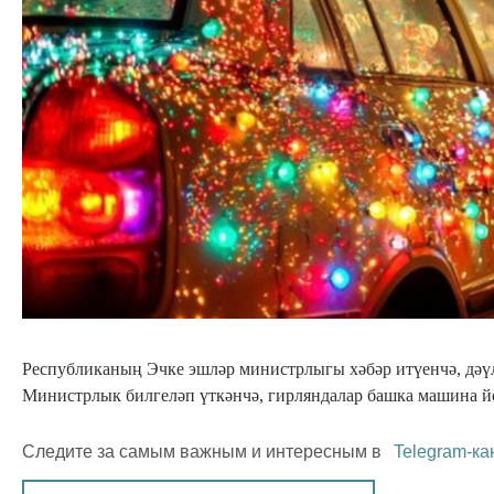
Республиканың Эчке эшләр министрлыгы хәбәр итүенчә, дәүл
Министрлык билгеләп үткәнчә, гирляндалар башка машина й
Следите за самым важным и интересным в
Telegram-ка