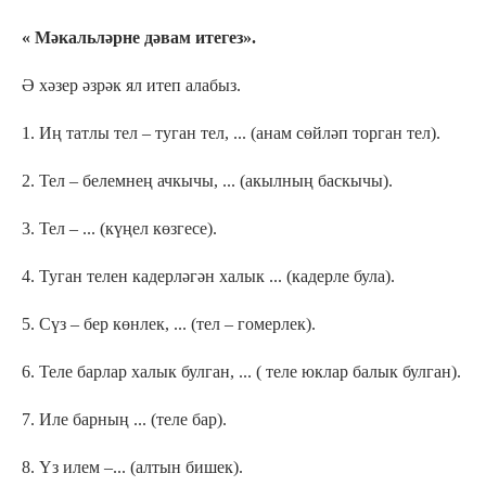
« Мәкальләрне дәвам итегез».
Ә хәзер әзрәк ял итеп алабыз.
1. Иң татлы тел – туган тел, ... (анам сөйләп торган тел).
2. Тел – белемнең ачкычы, ... (акылның баскычы).
3. Тел – ... (күңел көзгесе).
4. Туган телен кадерләгән халык ... (кадерле була).
5. Сүз – бер көнлек, ... (тел – гомерлек).
6. Теле барлар халык булган, ... ( теле юклар балык булган).
7. Иле барның ... (теле бар).
8. Үз илем –... (алтын бишек).