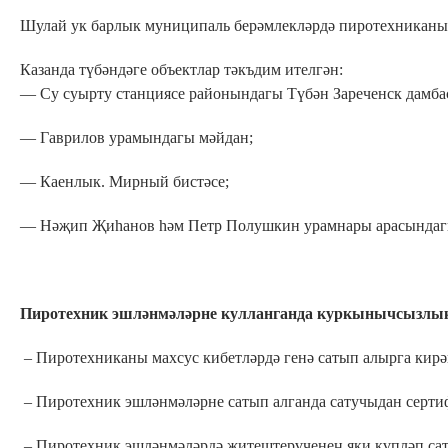
Шулай ук барлык муниципаль берәмлекләрдә пиротехниканы
Казанда түбәндәге объектлар тәкъдим ителгән:
— Су суырту станциясе районындагы Түбән Зареченск дамб
— Гаврилов урамындагы мәйдан;
— Каенлык. Мирный бистәсе;
— Нәҗип Җиһанов һәм Петр Полушкин урамнары арасындаг
Пиротехник эшләнмәләрне кулланганда куркынычсызлык
– Пиротехниканы махсус кибетләрдә генә сатып алырга кирә
– Пиротехник эшләнмәләрне сатып алганда сатучыдан сертиф
– Пиротехник эшләнмәләрдә җитештерүченең яки күпләп сат