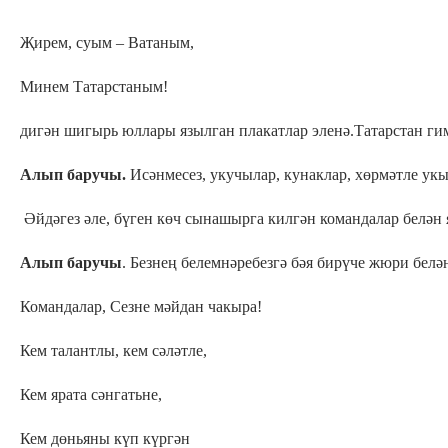
Җирем, суым – Ватаным,
Минем Татарстаным!
дигән шигырь юллары язылган плакатлар эленә.Татарстан г
Алып баручы.
Исәнмесез, укучылар, кунаклар, хөрмәтле ук
Әйдәгез әле, бүген көч сынашырга килгән командалар белә
Алып баручы
. Безнең белемнәребезгә бәя бирүче жюри бел
Командалар, Сезне мәйдан чакыра!
Кем талантлы, кем сәләтле,
Кем ярата сәнгатьне,
Кем дөньяны күп күргән