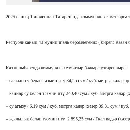
2025 елның 1 июленнән Татарстанда коммуналь хезмәтләргә т
Республиканың 43 муниципаль берәмлегендә ( бирегә Казан б
Казан шәһәрендә коммуналь хезмәтләр бәяләре үзгәрешләре:
– салкын су белән тәэмин итү 34,55 сум / куб. метрга кадәр арт
– кайнар су белән тәэмин итү 240,40 сум / куб. метрга кадәр (х
– су агызу 46,19 сум / куб. метрга кадәр (хәзер 39,31 сум / куб.
– җылылык белән тәэмин итү 2 895,25 сум / Гкал кадәр (хәзер 