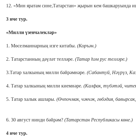
12. «Мин яратам сине,Татарстан» җырын кем башкаруында и
3 нче тур.
«Милли үзенчәлекләр»
1. Мөселманнарның изге китабы.
(Коръән.)
2. Татарстанның дәүләт телләре.
(Татар һәм рус телләре.)
3.Татар халкының милли бәйрәмнәре
. (Сабантуй, Нәүрүз, Ка
4. Татар халкының милли киемнәре.
(Калфак, түбәтәй, читек
5. Татар халык ашлары.
(Өчпочма
6. 30 август нинди бәйрәм?
(Татарстан Республикасы көне.)
4 нче тур.