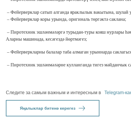
– Фейерверклар сатып алганда яраклылык вакытына, шулай ук 
– Фейерверклар коры урында, оригиналь төргәктә саклана;
– Пиротехник эшләнмәләргә турыдан-туры кояш нурлары һәм
Аларны машинада, кесәгездә йөртмәгез;
– Фейерверкларны балалар таба алмаган урыннарда саклагы
– Пиротехник эшләнмәләрне кулланганда тигез мәйданчык с
Следите за самым важным и интересным в
Telegram-ка
Яңалыклар битенә керегез