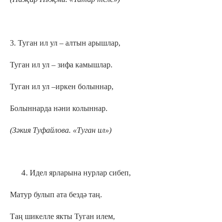
3. Туган ил ул – алтын арышлар,
Туган ил ул – зифа камышлар.
Туган ил ул –иркен болыннар,
Болыннарда нәни колыннар.
(Зәкия Туфайлова. «Туган ил»)
Идел ярларына нурлар сибеп,
Матур булып ата бездә таң.
Таң шикелле якты Туган илем,