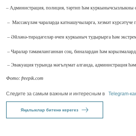
– Администрация, полиция, тәртип һәм куркынычсызлыкны с
– Массакүләм чараларда катнашучыларга, хезмәт күрсәтүче п
– Әйләнә-тирәдәгеләр өчен куркыныч тудырырга һәм экстрема
– Чаралар тәмамланганнан соң, биналардан һәм корылмалар
– Эвакуация турында мәгълүмат алганда, администрация һәм 
Фото: freepik.com
Следите за самым важным и интересным в
Telegram-ка
Яңалыклар битенә керегез