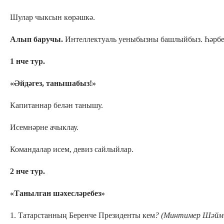
Шулар чыксын көрәшкә.
Алып баручы.
Интеллектуаль уеныбызны башлыйбыз. Һәрбер
1 нче тур.
«Әйдәгез, танышабыз!»
Капитаннар белән танышу.
Исемнәрне ачыклау.
Командалар исем, девиз сайлыйлар.
2 нче тур.
«Танылган шәхесләребез»
1. Татарстанның Беренче Президенты кем
? (Минтимер Шәйми