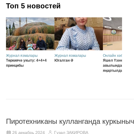
Топ 5 новостей
Журнал язмалары
Журнал язмалары
Онлайн хәбәрләр
Төркиячә укыту: 4+4+4
Югалган Ә
Яшел Үзәннең Ә
принцибы
авылында мәктә
яңартылды
Пиротехниканы кулланганда куркыны
26 декабрь 2024
Гүзәл ЗАКИРОВА