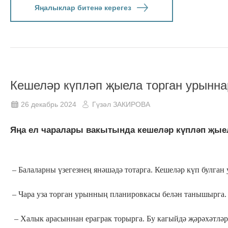
Яңалыклар битенә керегез
Кешеләр күпләп җыела торган урынн
26 декабрь 2024
Гүзәл ЗАКИРОВА
Яңа ел чаралары вакытында кешеләр күпләп җые
– Балаларны үзегезнең янәшәдә тотарга. Кешеләр күп булган
– Чара уза торган урынның планировкасы белән танышырга. 
– Халык арасыннан ераграк торырга. Бу кагыйдә җәрәхәтләр