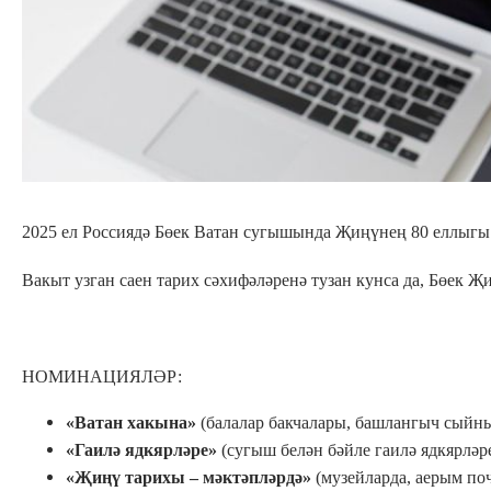
2025 ел Россиядә Бөек Ватан сугышында Җиңүнең 80 еллыгы
Вакыт узган саен тарих сәхифәләренә тузан кунса да, Бөек Җ
НОМИНАЦИЯЛӘР:
«Ватан хакына»
(балалар бакчалары, башлангыч сыйн
«Гаилә ядкярләре»
(сугыш белән бәйле гаилә ядкярлә
«Җиңү тарихы – мәктәпләрдә»
(музейларда, аерым по