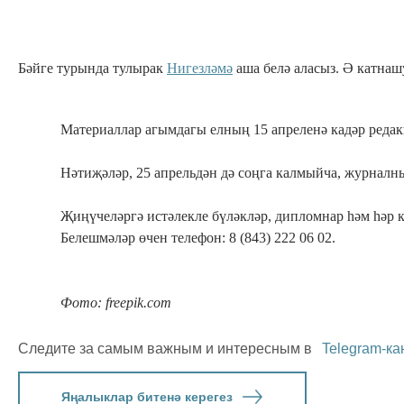
Бәйге турында тулырак
Нигезләмә
аша белә аласыз. Ә катна
Материаллар агымдагы елның 15 апреленә кадәр реда
Нәтиҗәләр, 25 апрельдән дә соңга калмыйча, журнал
Җиңүчеләргә истәлекле бүләкләр, дипломнар һәм һәр
Белешмәләр өчен телефон: 8 (843) 222 06 02.
Фото: freepik.com
Следите за самым важным и интересным в
Telegram-ка
Яңалыклар битенә керегез