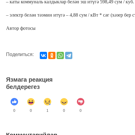
– каты коммуналь калдыклар белән эш итүгә 598,49 сум / куб
– электр белән тәэмин итүгә – 4,88 сум / кВт * сәг (хәзер бер с
Автор фотосы
Поделиться:
Язмага реакция
белдерегез
0
0
1
0
0
Комментарийлар