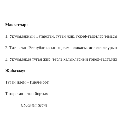
Максатлар:
1. Укучыларның Татарстан, туган җир, гореф-гадәтләр темас
2. Татарстан Республикасының символикасы, истәлекле урын
3. Укучыларда туган җир, төрле халыкларның гореф-гадәтләрг
Җиһазлау:
Туган илем – Идел-йорт,
Татарстан – төп йортым.
(Р.Әхмәтҗан)