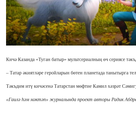
Кичә Казанда «Туган батыр» мультсериалның өч сериясе тәкъд
– Татар әкиятләре геройларын бөтен планетада танытырга тел
Тәкъдим итү кичәсенә Татарстан мөфтие Камил хәзрәт Сәмиг
«Гаилә һәм мәктәп» журналында проект авторы Радик Абдрах