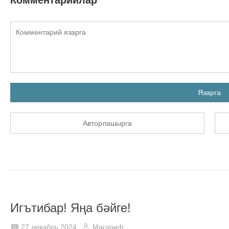
Язарга
Авторлашырга
Игътибар! Яңа бәйге!
27 декабрь 2024
Мәгариф