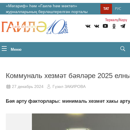
«Мәгариф» һәм «Гаилә һәм мәктәп»
ТАТ
РУС
журналларының берләштерелгән порталы
/
Теркəлү
Керү
Меню
Коммуналь хезмәт бәяләре 2025 елны
27 декабрь 2024
Гүзәл ЗАКИРОВА
Бәя арту факторлары: минималь хезмәт хакы артуы 