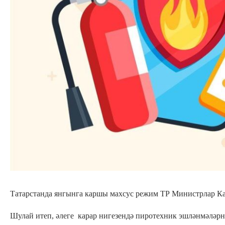
Татарстанда янгынга каршы махсус режим ТР Министрлар Ка
Шулай итеп, әлеге карар нигезендә пиротехник эшләнмәләрне