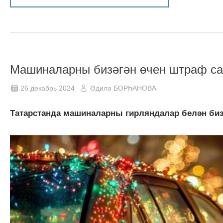
Машиналарны бизәгән өчен штраф с
26 декабрь 2024
Әдилә БОРҺАНОВА
Татарстанда машиналарны гирляндалар белән бизә