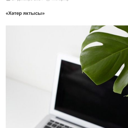
«Хәтер яктысы»