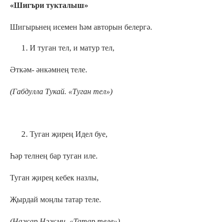
«Шигъри тукталыш»
Шигырьнең исемен һәм авторын белергә.
И туган тел, и матур тел,
Әткәм- әнкәмнең теле.
(Габдулла Тукай. «Туган тел»)
Туган җирең Идел буе,
Һәр телнең бар туган иле.
Туган җирең кебек назлы,
Җырдай моңлы татар теле.
(Наҗар Нәҗми. «Татар теле»)