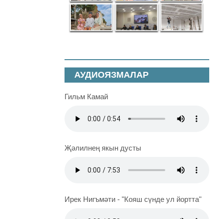
АУДИОЯЗМАЛАР
Гильм Камай
Җәлилнең якын дусты
Ирек Нигъмәти - "Кояш сүнде ул йортта"