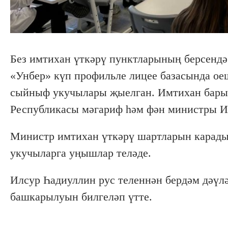
Без имтихан үткәрү пунктларының берсенд
«Унбер» күп профильле лицее базасында ое
сыйныф укучылары җыелган. Имтихан барыш
Республикасы мәгариф һәм фән министры Ил
Министр имтихан үткәрү шартларын карады
укучыларга уңышлар теләде.
Илсур Һадиуллин рус теленнән бердәм дәүлә
башкарылуын билгеләп үтте.