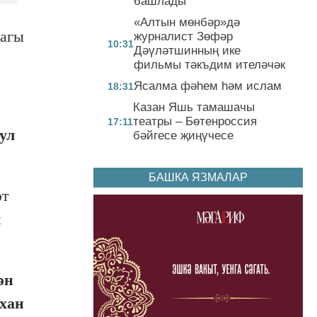
башлады
«Алтын мөнбәр»дә
дагы
журналист Зөфәр
10:31
Дәүләтшинның ике
фильмы тәкъдим ителәчәк
Ясалма фәһем һәм ислам
18:31
Казан Яшь тамашачы
театры – Бөтенроссия
17:11
ул
бәйгесе җиңүчесе
БАШКА ЯЗМАЛАР
әт
н
ән
ихан