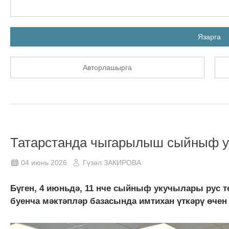
Язарга
Авторлашырга
Татарстанда чыгарылыш сыйныф у
04 июнь 2026
Гүзәл ЗАКИРОВА
Бүген, 4 июньдә, 11 нче сыйныф укучылары рус т
буенча мәктәпләр базасында имтихан үткәрү өчен