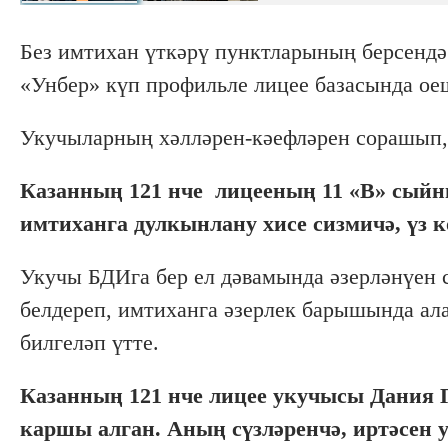
Без имтихан үткәрү пунктларының берсенд
«Унбер» күп профильле лицее базасында о
Укучыларның хәлләрен-кәефләрен сорашып, 
Казанның 121 нче лицееның 11 «В» сыйн
имтиханга дулкынлану хисе сизмичә, үз 
Укучы БДИга бер ел дәвамында әзерләнүен 
белдереп, имтиханга әзерлек барышында ал
билгеләп үтте.
Казанның 121 нче лицее укучысы Дания 
каршы алган. Аның сүзләренчә, иртәсен у