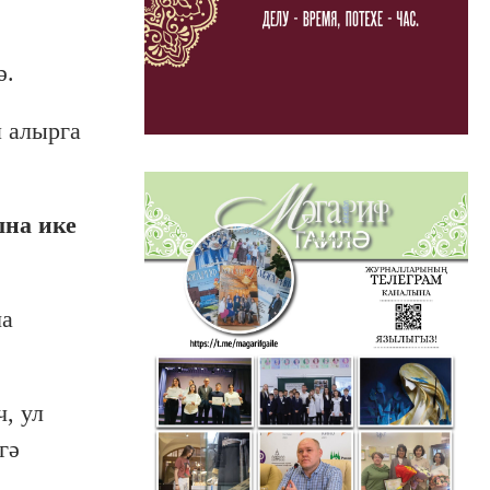
ә.
м алырга
ына ике
ча
, ул
гә