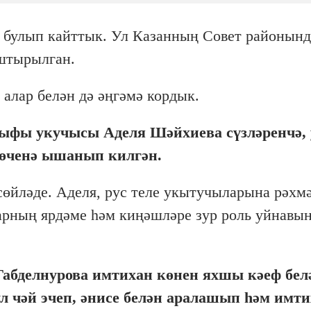
ә булып кайттык. Ул Казанның Совет районын
ештырылган.
алар белән дә әңгәмә кордык.
ыфы укучысы Аделя Шәйхиева сүзләренчә, 
көченә ышанып килгән.
сөйләде. Аделя, рус теле укытучыларына рәхм
арның ярдәме һәм киңәшләре зур роль уйнавы
Габделнурова имтихан көнен яхшы кәеф бел
л чәй эчеп, әнисе белән аралашып һәм имт