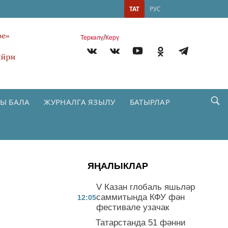
ТАТ
РУС
/
Теркəлү
Керү
Ы БАЛА
ЖУРНАЛГА ЯЗЫЛУ
БАТЫРЛАР
ЯҢАЛЫКЛАР
V Казан глобаль яшьләр
саммитында КФУ фән
12:05
фестивале узачак
Татарстанда 51 фәнни