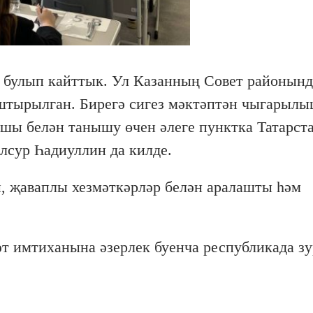
ә булып кайттык. Ул Казанның Совет районын
штырылган. Бирегә сигез мәктәптән чыгарыл
ы белән танышу өчен әлеге пунктка Татарст
сур Һадиуллин да килде.
, җаваплы хезмәткәрләр белән аралашты һәм
т имтиханына әзерлек буенча республикада з