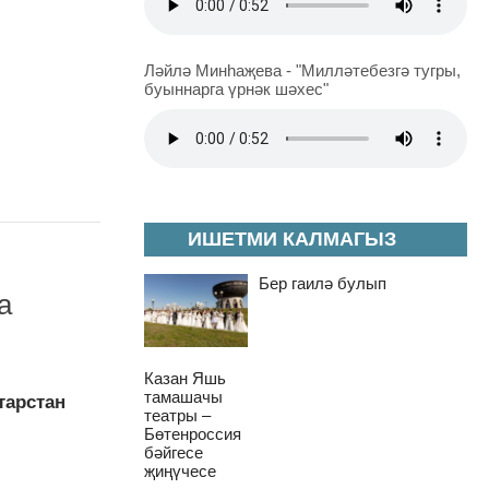
Ләйлә Минһаҗева - "Милләтебезгә тугры,
буыннарга үрнәк шәхес"
ИШЕТМИ КАЛМАГЫЗ
Бер гаилә булып
а
Казан Яшь
тамашачы
тарстан
театры –
Бөтенроссия
бәйгесе
җиңүчесе