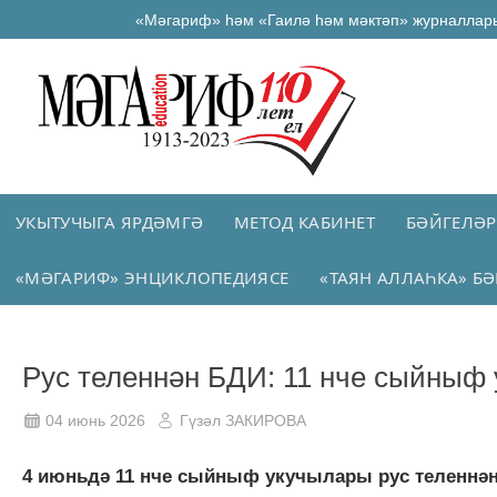
«Мәгариф» һәм «Гаилә һәм мәктәп» журналлар
УКЫТУЧЫГА ЯРДӘМГӘ
МЕТОД КАБИНЕТ
БӘЙГЕЛӘР
«МӘГАРИФ» ЭНЦИКЛОПЕДИЯСЕ
«ТАЯН АЛЛАҺКА» БӘ
Рус теленнән БДИ: 11 нче сыйныф
04 июнь 2026
Гүзәл ЗАКИРОВА
4 июньдә 11 нче сыйныф укучылары рус теленнән