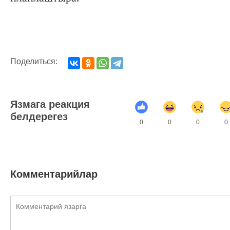
Поделиться:
Язмага реакция
белдерегез
0
0
0
0
Комментарийлар