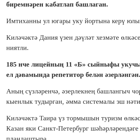
биремнәрен кабатлап башлаган.
Имтиханны ул югары уку йортына керү юлы
Киләчәктә Дания үзен дәүләт хезмәте өлкәс
ниятли.
185 нче лицейның 11 «Б» сыйныфы укучы
ел дәвамында репетитор белән әзерләнгән
Аның сүзләренчә, әзерлекнең башлангыч чо
кыенлык тудырган, әмма системалы эш нәти
Киләчәктә Таира үз тормышын туризм өлкәсе
Казан яки Санкт-Петербург шәһәрләрендәге
планлаштыра.