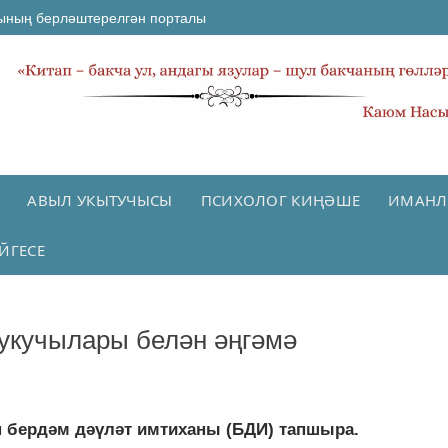
ының берләштерелгән порталы
АВЫЛ УКЫТУЧЫСЫ
ПСИХОЛОГ КИҢӘШЕ
ИМАНЛ
ЙГЕСЕ
 укучылары белән әңгәмә
 бердәм дәүләт имтиханы (БДИ) тапшыра.