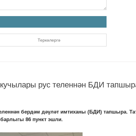
Теркәлергә
кучылары рус теленнән БДИ тапшыр
еленнән бердәм дәүләт имтиханы (БДИ) тапшыра. Та
 барлыгы 86 пункт эшли.