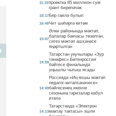
проектка 85 миллион сум
11:32
грант биреләчәк
Бер гаилә булып
10:17
Чит шәһәргә китәм
16:48
Әлки районында мәктәп,
балалар бакчасы төзелгән,
15:07
сигез мәктәп ашханәсе
яңартылган
❯
Татарстан укучылары «Зур
тәнәфес» Бөтенроссия
14:59
бәйгесе финалында
уңышлы чыгыш ясады
Россиядә «Иң яхшы мәктәп
педагог-китапханәчесе»
бәйгесенең икенче
14:49
сезонына гаризалар кабул
ителә
Татарстанда «Электрон
мактау тактасы» эшли
14:13