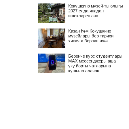
Кокушкино музей-тыюлыгы
2027 елда яңадан
ишекләрен ача
Казан һәм Кокушкино
музейлары бер тарихи
хикәягә берләшәчәк
Беренче курс студентлары
MAX мессенджеры аша
уку йорты чатларына
кушыла алачак