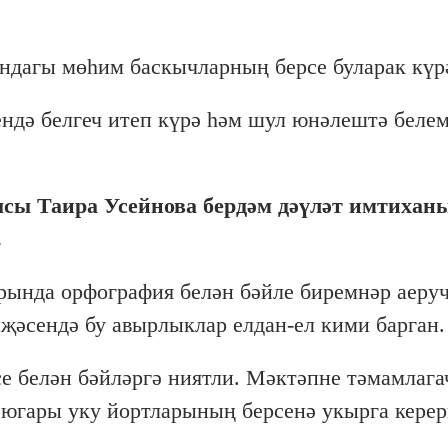
ндагы мөһим баскычларның берсе буларак күр
ендә белгеч итеп күрә һәм шул юнәлештә беле
сы Таира Усейнова бердәм дәүләт имтихан
.
рында орфография белән бәйле биремнәр аеру
җәсендә бу авырлыклар елдан-ел кими барган.
 белән бәйләргә ниятли. Мәктәпне тәмамлагач
 югары уку йортларының берсенә укырга керер