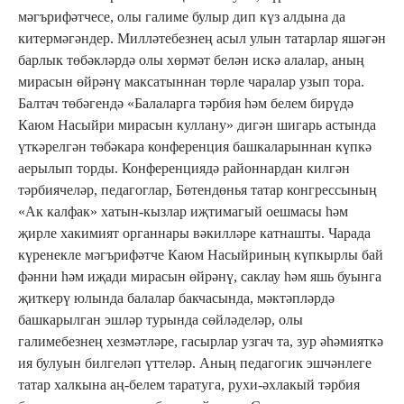
мәгърифәтчесе, олы галиме булыр дип күз алдына да
китермәгәндер. Милләтебезнең асыл улын татарлар яшәгән
барлык төбәкләрдә олы хөрмәт белән искә алалар, аның
мирасын өйрәнү максатыннан төрле чаралар узып тора.
Балтач төбәгендә «Балаларга тәрбия һәм белем бирүдә
Каюм Насыйри мирасын куллану» дигән шигарь астында
үткәрелгән төбәкара конференция башкаларыннан күпкә
аерылып торды. Конференциядә районнардан килгән
тәрбиячеләр, педагоглар, Бөтендөнья татар конгрессының
«Ак калфак» хатын-кызлар иҗтимагый оешмасы һәм
җирле хакимият органнары вәкилләре катнашты. Чарада
күренекле мәгърифәтче Каюм Насыйриның күпкырлы бай
фәнни һәм иҗади мирасын өйрәнү, саклау һәм яшь буынга
җиткерү юлында балалар бакчасында, мәктәпләрдә
башкарылган эшләр турында сөйләделәр, олы
галимебезнең хезмәтләре, гасырлар узгач та, зур әһәмияткә
ия булуын билгеләп үттеләр. Аның педагогик эшчәнлеге
татар халкына аң-белем таратуга, рухи-әхлакый тәрбия