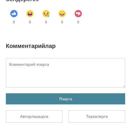
0
0
0
0
0
Комментарийлар
Язарга
Авторлашырга
Теркәлергә