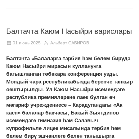
Балтачта Каюм Насыйри варислары
01 июнь 2025
Альберт САБИРОВ
Балтачта «Балаларга тәрбия һәм белем бирүдә
Каюм Насыйри мирасын куллану»га
багышланган төбәкара конференция узды.
Мондый чара республикабызда беренче тапкыр
оештырылды. Ул Каюм Насыйри исемендәге
республика премияләренә лаек булган өч
мәгариф учреждениесе – Карадугандагы «Ак
каен» балалар бакчасы, Бакый Зыятдинов
исемендәге гимназия һәм Салавыч
күпрофильле лицее мисалында тәрбия һәм
белем бирү эшчәнлеге белән танышырга