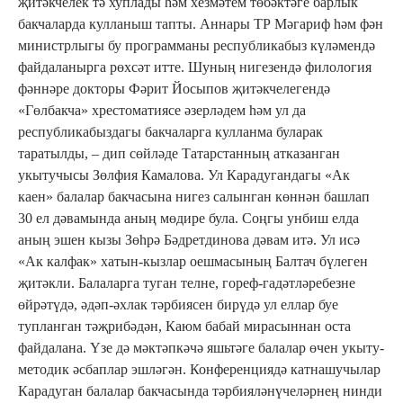
җитәкчелек тә хуплады һәм хезмәтем төбәктәге барлык
бакчаларда кулланыш тапты. Аннары ТР Мәгариф һәм фән
министрлыгы бу программаны республикабыз күләмендә
файдаланырга рөхсәт итте. Шуның нигезендә филология
фәннәре докторы Фәрит Йосыпов җитәкчелегендә
«Гөлбакча» хрестоматиясе әзерләдем һәм ул да
республикабыздагы бакчаларга кулланма буларак
таратылды, – дип сөйләде Татарстанның атказанган
укытучысы Зөлфия Камалова. Ул Карадугандагы «Ак
каен» балалар бакчасына нигез салынган көннән башлап
30 ел дәвамында аның мөдире була. Соңгы унбиш елда
аның эшен кызы Зөһрә Бәдретдинова дәвам итә. Ул исә
«Ак калфак» хатын-кызлар оешмасының Балтач бүлеген
җитәкли. Балаларга туган телне, гореф-гадәтләребезне
өйрәтүдә, әдәп-әхлак тәрбиясен бирүдә ул еллар буе
тупланган тәҗрибәдән, Каюм бабай мирасыннан оста
файдалана. Үзе дә мәктәпкәчә яшьтәге балалар өчен укыту-
методик әсбаплар эшләгән. Конференциядә катнашучылар
Карадуган балалар бакчасында тәрбияләнүчеләрнең нинди