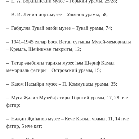
– Е. А. Боратынский музее – Горький урамы, 25/28;
– В. И. Ленин йорт-музее – Ульянов урамы, 58;
– Габдулла Тукай әдәби музее – Тукай урамы, 74;
– 1941–1945 еллар Бөек Ватан сугышы Музей-мемориалы
– Кремль, Шейнкман тыкрыгы, 12;
– Татар әдәбияты тарихы музее һәм Шәриф Камал
мемориаль фатиры – Островский урамы, 15;
– Каюм Насыйри музее – П. Коммунасы урамы, 35;
– Муса Җәлил Музей-фатиры Горький урамы, 17, 28 нче
фатир;
– Нәҗип Җиһанов музее – Кече Кызыл урамы, 11, 14 нче
фатир, 5 нче кат;