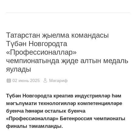
Татарстан җыелма командасы
Түбән Новгородта
«Профессионаллар»
чемпионатында җиде алтын медаль
яулады
02 июнь 2025
Мәгариф
Түбән Новгородта креатив индустрияләр һәм
мәгълүмати технологияләр компетенцияләре
буенча һөнәри осталык буенча
«Профессионаллар» Бөтенроссия чемпионаты
финалы тәмамланды.