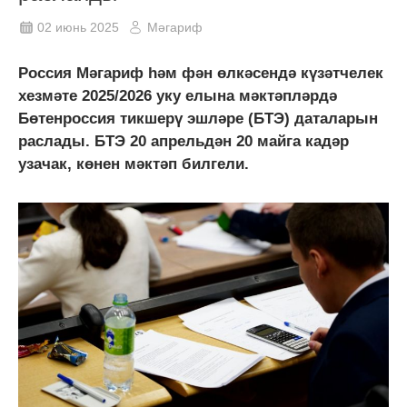
02 июнь 2025
Мәгариф
Россия Мәгариф һәм фән өлкәсендә күзәтчелек
хезмәте 2025/2026 уку елына мәктәпләрдә
Бөтенроссия тикшерү эшләре (БТЭ) даталарын
раслады. БТЭ 20 апрельдән 20 майга кадәр
узачак, көнен мәктәп билгели.