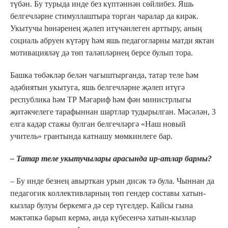
түбән. Бу турыда инде без күптәннән сөйлибез. Яшь
белгечләрне стимуллаштыра торган чаралар да кирәк.
Укытучы һөнәренең җәлеп итүчәнлеген арттыру, аның
социаль абруен күтәрү һәм яшь педагогларны матди яктан
мотивацияләү дә төп таләпләрнең берсе булып тора.
Башка төбәкләр белән чагыштырганда, татар теле һәм
әдәбиятын укытуга, яшь белгечләрне җәлеп итүгә
республика һәм ТР Мәгариф һәм фән министрлыгы
җитәкчелеге тарафыннан шартлар тудырылган. Мәсәлән, 3
елга кадәр стажы булган белгечләргә «Наш новый
учитель» грантында катнашу мөмкинлеге бар.
– Татар теле укытучылары арасында ир-атлар бармы?
– Бу инде безнең авырткан урын дисәк тә була. Чыннан да
педагогик коллективларның төп гендер составы хатын-
кызлар булуы беркемгә дә сер түгелдер. Кайсы гына
мәктәпкә барып кермә, анда күбесенчә хатын-кызлар