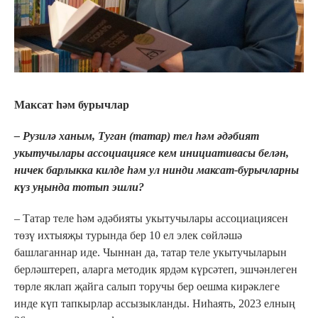
Максат һәм бурычлар
– Рузилә ханым, Туган (татар) тел һәм әдәбият
укытучылары ассоциациясе кем инициативасы белән,
ничек барлыкка килде һәм ул нинди максат-бурычларны
күз уңында тотып эшли?
– Татар теле һәм әдәбияты укытучылары ассоциациясен
төзү ихтыяҗы турында бер 10 ел элек сөйләшә
башлаганнар иде. Чыннан да, татар теле укытучыларын
берләштереп, аларга методик ярдәм күрсәтеп, эшчәнлеген
төрле яклап җайга салып торучы бер оешма кирәклеге
инде күп тапкырлар ассызыкланды. Ниһаять, 2023 елның