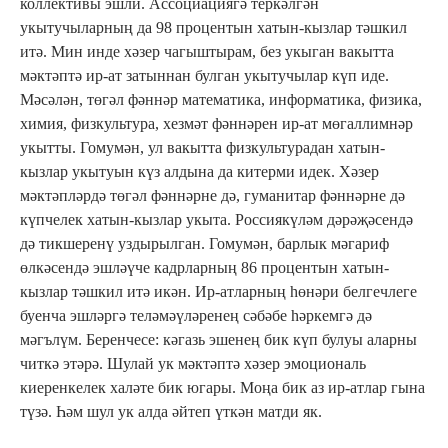
коллективы эшли. Ассоциациягә теркәлгән
укытучыларның да 98 процентын хатын-кызлар тәшкил
итә. Мин инде хәзер чагыштырам, без укыган вакытта
мәктәптә ир-ат затыннан булган укытучылар күп иде.
Мәсәлән, төгәл фәннәр математика, информатика, физика,
химия, физкультура, хезмәт фәннәрен ир-ат мөгаллимнәр
укытты. Гомумән, ул вакытта физкультурадан хатын-
кызлар укытуын күз алдына да китерми идек. Хәзер
мәктәпләрдә төгәл фәннәрне дә, гуманитар фәннәрне дә
күпчелек хатын-кызлар укыта. Россиякүләм дәрәҗәсендә
дә тикшеренү уздырылган. Гомумән, барлык мәгариф
өлкәсендә эшләүче кадрларның 86 процентын хатын-
кызлар тәшкил итә икән. Ир-атларның һөнәри белгечлеге
буенча эшләргә теләмәүләренең сәбәбе һәркемгә дә
мәгълүм. Беренчесе: кәгазь эшенең бик күп булуы аларны
читкә этәрә. Шулай ук мәктәптә хәзер эмоциональ
киеренкелек халәте бик югары. Моңа бик аз ир-атлар гына
түзә. Һәм шул ук алда әйтеп үткән матди як.