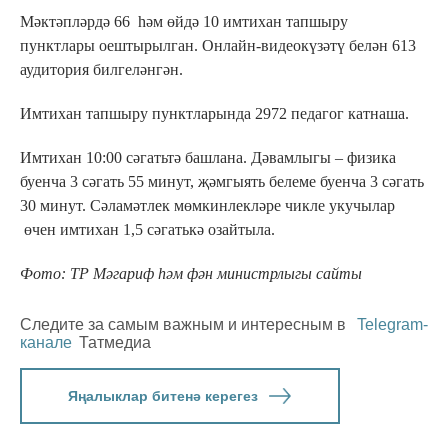
Мәктәпләрдә 66 һәм өйдә 10 имтихан тапшыру
пунктлары оештырылган. Онлайн-видеокүзәтү белән 613
аудитория билгеләнгән.
Имтихан тапшыру пунктларында 2972 педагог катнаша.
Имтихан 10:00 сәгатьтә башлана. Дәвамлыгы – физика
буенча 3 сәгать 55 минут, җәмгыять белеме буенча 3 сәгать
30 минут. Сәламәтлек мөмкинлекләре чикле укучылар
өчен имтихан 1,5 сәгатькә озайтыла.
Фото: ТР Мәгариф һәм фән министрлыгы сайты
Следите за самым важным и интересным в
Telegram-
канале
Татмедиа
Яңалыклар битенә керегез