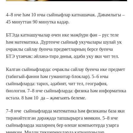
4–8 нче һәм 10 нчы сыйныфлар катнашачак. Дәвамлыгы –
45 минуттан 90 минутка кадәр.
БТЭда катнашучылар өчен ике мәҗбүри фән – рус теле
һәм математика. Дүртенче сыйныф укучылары шулай ук
очраклы сайлау буенча предметларның берсе буенча
БТЭ үтәячәк: әйләнә-тирә дөнья, әдәби уку яки чит тел.
Калган сыйныфларда: очраклы сайлау буенча ике предмет
(табигый-фәнни һәм гуманитар блоклар). 5–6 нчы
сыйныфларда: тарих, әдәбият, чит тел, география,
биология. 7–8 нче сыйныфларда: физика һәм информатика
өстәлә. 8 һәм 10 да – җәмгыять белеме.
7–8 нче сыйныфларда математика һәм физиканы база яки
тирәнәйтелгән дәрәҗәдә тапшырырга мөмкин. 5–8 нче
сыйныфларда эшләрнең бер өлеше компьютерда узарга
мөмкин. Милли тикшеренүләрдә катнашучылар