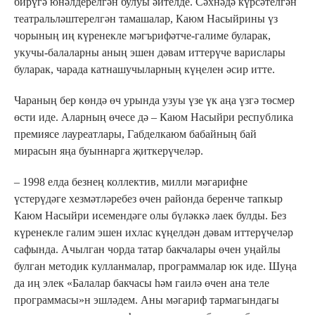
бирүгә юнәлдерелгән булуы әйтелде. Сәхнәдә күрсәтелгән
театральләштерелгән тамашалар, Каюм Насыйрины үз
чорының иң күренекле мәгърифәтче-галиме буларак,
укучы-балаларны аның эшен дәвам иттерүче варислары
буларак, чарада катнашучыларның күңелен әсир итте.
Чараның бер көндә өч урында узуы үзе үк аңа үзгә төсмер
өсти иде. Аларның өчесе дә – Каюм Насыйри республика
премиясе лауреатлары, Габделкаюм бабайның бай
мирасын яңа буыннарга җиткерүчеләр.
– 1998 елда безнең коллектив, милли мәгарифне
үстерүдәге хезмәтләребез өчен районда беренче тапкыр
Каюм Насыйри исемендәге олы бүләккә лаек булды. Без
күренекле галим эшен ихлас күңелдән дәвам иттерүчеләр
сафында. Ачылган чорда татар бакчалары өчен уңайлы
булган методик кулланмалар, программалар юк иде. Шуңа
да иң элек «Балалар бакчасы һәм гаилә өчен ана теле
программасы»н эшләдем. Аны мәгариф тармагындагы