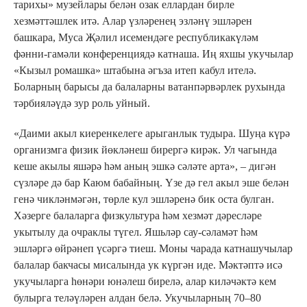
тарихы» музейлары белән озак еллардан бирле
хезмәттәшлек итә. Алар үзләренең эзләнү эшләрен
башкара, Муса Җәлил исемендәге республикакүләм
фәнни-гамәли конференциядә катнаша. Иң яхшы укучылар
«Кызыл ромашка» штабына әгъза итеп кабул ителә.
Боларның барысы да балаларны ватанпәрвәрлек рухында
тәрбияләүдә зур роль уйный.
«Даими акыл киеренкелеге арыганлык тудыра. Шуңа күрә
организмга физик йөкләнеш бирергә кирәк. Ул чагында
кеше акылы яшәрә һәм аның эшкә сәләте арта», – дигән
сүзләре дә бар Каюм бабайның. Үзе дә гел акыл эше белән
генә чикләнмәгән, төрле кул эшләренә бик оста булган.
Хәзерге балаларга физкультура һәм хезмәт дәресләре
укытылу да очраклы түгел. Яшьләр сау-сәламәт һәм
эшләргә өйрәнеп үсәргә тиеш. Моны чарада катнашучылар
балалар бакчасы мисалында ук күргән иде. Мәктәптә исә
укучыларга һөнәри юнәлеш бирелә, алар киләчәктә кем
булырга теләүләрен алдан белә. Укучыларның 70–80