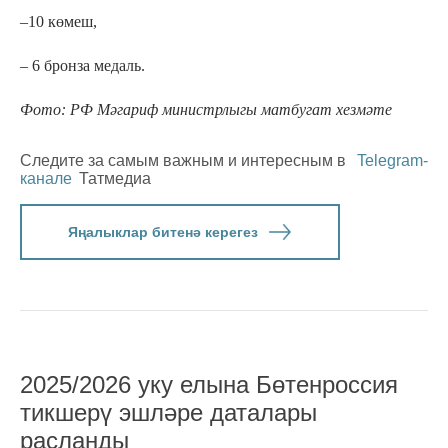
–10 көмеш,
– 6 бронза медаль.
Фото: РФ Мәгариф министрлыгы матбугат хезмәте
Следите за самым важным и интересным в
Telegram-
канале
Татмедиа
Яңалыклар битенә керегез
2025/2026 уку елына Бөтенроссия
тикшерү эшләре даталары
расланды