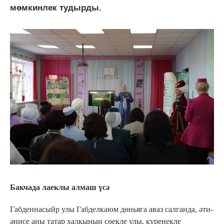
мөмкинлек тудырды.
Бакчада лаеклы алмаш үсә
Габденнасыйр улы Габделкаюм дөньяга аваз салганда, әти-
әнисе аны татар халкының сөекле улы, күренекле