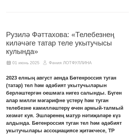
Рузилә Фәттахова: «Телебезнең
киләчәге татар теле укытучысы
кулында»
01 июнь 2025
Фәния ЛОТФУЛЛИНА
2023 елның август аенда Бөтенроссия туган
(татар) тел һәм әдәбият укытучыларын
берләштергән оешмага нигез салынды. Бүген
алар милли мәгарифне үстерү һәм туган
телебезне камилләштерү өчен армый-талмый
хезмәт куя. Эшләренең матур нәтиҗәләре күз
алдында. Бөтенроссия туган тел һәм әдәбият
укытучылары ассоциациясе җитәкчесе, ТР