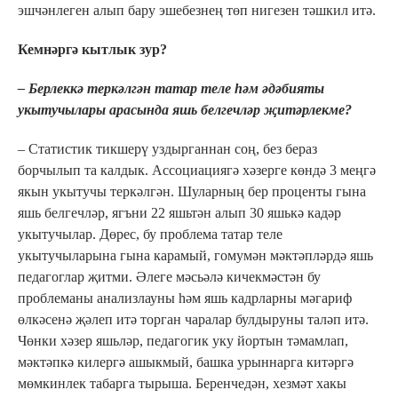
эшчәнлеген алып бару эшебезнең төп нигезен тәшкил итә.
Кемнәргә кытлык зур?
– Берлеккә теркәлгән татар теле һәм әдәбияты
укытучылары арасында яшь белгечләр җитәрлекме?
– Статистик тикшерү уздырганнан соң, без бераз
борчылып та калдык. Ассоциациягә хәзерге көндә 3 меңгә
якын укытучы теркәлгән. Шуларның бер проценты гына
яшь белгечләр, ягъни 22 яшьтән алып 30 яшькә кадәр
укытучылар. Дөрес, бу проблема татар теле
укытучыларына гына карамый, гомумән мәктәпләрдә яшь
педагоглар җитми. Әлеге мәсьәлә кичекмәстән бу
проблеманы анализлауны һәм яшь кадрларны мәгариф
өлкәсенә җәлеп итә торган чаралар булдыруны таләп итә.
Чөнки хәзер яшьләр, педагогик уку йортын тәмамлап,
мәктәпкә килергә ашыкмый, башка урыннарга китәргә
мөмкинлек табарга тырыша. Беренчедән, хезмәт хакы