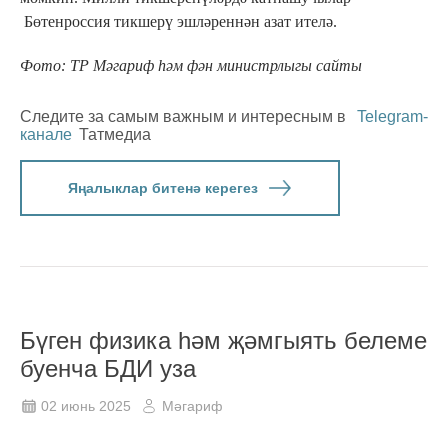
Бөтенроссия тикшерү эшләреннән азат ителә.
Фото: ТР Мәгариф һәм фән министрлыгы сайты
Следите за самым важным и интересным в
Telegram-
канале
Татмедиа
Яңалыклар битенә керегез
Бүген физика һәм җәмгыять белеме
буенча БДИ уза
02 июнь 2025
Мәгариф