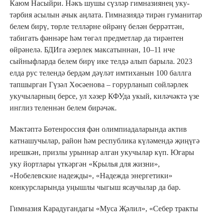
Каюм Насыйри. Нәкъ шушы сүзләр гимназиянең уку-
тәрбия асылын ачык аңлата. Гимназиядә тирән гуманитар
белем бирү, төрле телләрне өйрәнү белән беррәттән,
табигать фәннәре һәм төгәл предметлар да тирәнтен
өйрәнелә. БДИга әзерлек максатыннан, 10–11 нче
сыйныфларда белем бирү ике телдә алып барыла. 2023
елда рус телендә бердәм дәүләт имтиханын 100 баллга
тапшырган Гүзәл Хөсәенова – горурланып сөйләрлек
укучыларның берсе, ул хәзер КФУда укый, киләчәктә үзе
инглиз теленнән белем бирәчәк.
Мәктәптә Бөтенроссия фән олимпиадаларында актив
катнашучылар, район һәм республика күләмендә җиңүгә
ирешкән, призлы урыннар алган укучылар күп. Югары
уку йортлары үткәргән «Крылья для жизни»,
«Нобелевские надежды», «Надежда энергетики»
конкурсларында уңышлы чыгыш ясаучылар да бар.
Гимназия Карадугандагы «Муса Җәлил», «Себер тракты