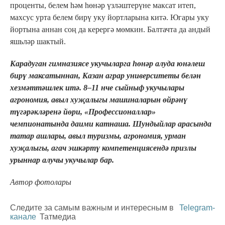
проценты, белем һәм һөнәр үзләштерүне максат итеп,
махсус урта белем бирү уку йортларына китә. Югары уку
йортына аннан соң да керергә мөмкин. Балтачта да андый
яшьләр шактый.
Карадуган гимназиясе укучыларга һөнәр алуда юнәлеш
бирү максатыннан, Казан аграр университеты белән
хезмәттәшлек итә. 8–11 нче сыйныф укучылары
агрономия, авыл хуҗалыгы машиналарын өйрәнү
түгәрәкләренә йөри, «Профессионаллар»
чемпионатында даими катнаша. Шундыйлар арасында
татар ашлары, авыл туризмы, агрономия, урман
хуҗалыгы, агач эшкәртү компетенциясендә призлы
урыннар алучы укучылар бар.
Автор фотолары
Следите за самым важным и интересным в
Telegram-
канале
Татмедиа