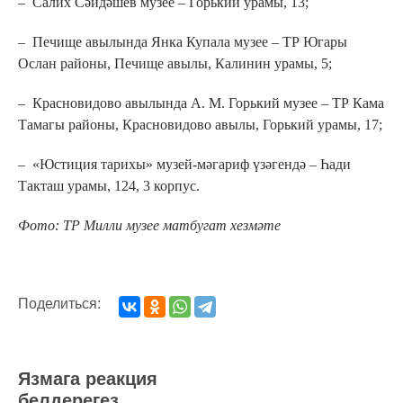
– Салих Сәйдәшев музее – Горький урамы, 13;
– Печище авылында Янка Купала музее – ТР Югары
Ослан районы, Печище авылы, Калинин урамы, 5;
– Красновидово авылында А. М. Горький музее – ТР Кама
Тамагы районы, Красновидово авылы, Горький урамы, 17;
– «Юстиция тарихы» музей-мәгариф үзәгендә – Һади
Такташ урамы, 124, 3 корпус.
Фото: ТР Милли музее матбугат хезмәте
Поделиться:
Язмага реакция
белдерегез