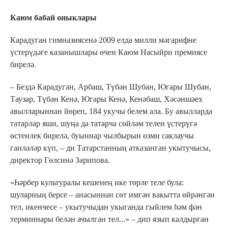
Каюм бабай оныклары
Карадуган гимназиясенә 2009 елда милли мәгарифне
үстерүдәге казанышлары өчен Каюм Насыйри премиясе
бирелә.
– Бездә Карадуган, Арбаш, Түбән Шубан, Югары Шубан,
Таузар, Түбән Кенә, Югары Кенә, Кенәбаш, Хәсәншәех
авылларыннан йөреп, 184 укучы белем ала. Бу авылларда
татарлар яши, шуңа да татарча сөйләм телен үстерүгә
өстенлек бирелә, буыннар чылбырын өзми саклаучы
гаиләләр күп, – ди Татарстанның атказанган укытучысы,
директор Гөлсинә Зарипова.
«Һәрбер культуралы кешенең ике төрле теле була:
шуларның берсе – анасыннан сөт имгән вакытта өйрәнгән
тел, икенчесе – укытучыдан укыганда гыйлем һәм фән
терминнары белән ачылган тел...» – дип язып калдырган