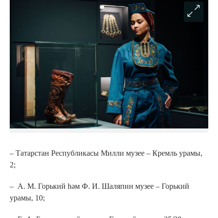
– Татарстан Республикасы Милли музее – Кремль урамы,
2;
– А. М. Горький һәм Ф. И. Шаляпин музее – Горький
урамы, 10;