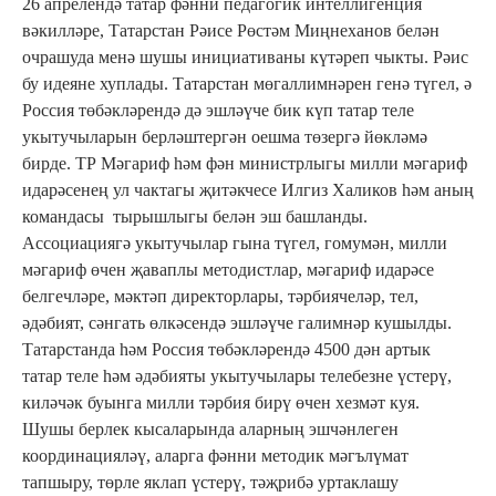
26 апрелендә татар фәнни педагогик интеллигенция
вәкилләре, Татарстан Рәисе Рөстәм Миңнеханов белән
очрашуда менә шушы инициативаны күтәреп чыкты. Рәис
бу идеяне хуплады. Татарстан мөгаллимнәрен генә түгел, ә
Россия төбәкләрендә дә эшләүче бик күп татар теле
укытучыларын берләштергән оешма төзергә йөкләмә
бирде. ТР Мәгариф һәм фән министрлыгы милли мәгариф
идарәсенең ул чактагы җитәкчесе Илгиз Халиков һәм аның
командасы тырышлыгы белән эш башланды.
Ассоциациягә укытучылар гына түгел, гомумән, милли
мәгариф өчен җаваплы методистлар, мәгариф идарәсе
белгечләре, мәктәп директорлары, тәрбиячеләр, тел,
әдәбият, сәнгать өлкәсендә эшләүче галимнәр кушылды.
Татарстанда һәм Россия төбәкләрендә 4500 дән артык
татар теле һәм әдәбияты укытучылары телебезне үстерү,
киләчәк буынга милли тәрбия бирү өчен хезмәт куя.
Шушы берлек кысаларында аларның эшчәнлеген
координацияләү, аларга фәнни методик мәгълүмат
тапшыру, төрле яклап үстерү, тәҗрибә уртаклашу