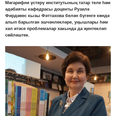
Мәгарифне үстерү институтының татар теле һәм
әдәбияты кафедрасы доценты Рузилә
Фирдәвес кызы Фәттахова белән бүгенге көндә
алып барылган эшчәнлекләре, уңышлары һәм
хәл итәсе проблемалар хакында да җентекләп
сөйләштек.