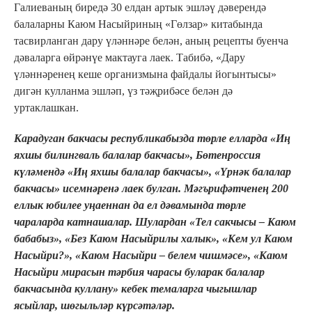
Галиеваның биредә 30 елдан артык эшләү дәверендә
балаларны Каюм Насыйриның «Гөлзар» китабында
тасвирланган дару үләннәре белән, аның рецепты буенча
дәваларга өйрәнүе мактауга лаек. Табибә, «Дару
үләннәренең кеше организмына файдалы йогынтысы»
дигән кулланма эшләп, үз тәҗрибәсе белән дә
уртаклашкан.
Карадуган бакчасы республикабызда төрле елларда «Иң
яхшы билингваль балалар бакчасы», Бөтенроссия
күләмендә «Иң яхшы балалар бакчасы», «Үрнәк балалар
бакчасы» исемнәренә лаек булган. Мәгърифәтченең 200
еллык юбилее уңаеннан да ел дәвамында төрле
чараларда катнашалар. Шулардан «Тел сакчысы – Каюм
бабабыз», «Без Каюм Насыйрилы халык», «Кем ул Каюм
Насыйри?», «Каюм Насыйри – белем чишмәсе», «Каюм
Насыйри мирасын тәрбия чарасы буларак балалар
бакчасында куллану» кебек темаларга чыгышлар
ясыйлар, шөгыльләр күрсәтәләр.