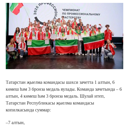
Татарстан җыелма командасы шәхси зачетта 1 алтын, 6
көмеш һәм 3 бронза медаль яулады. Команда зачетында – 6
алтын, 4 көмеш һәм 3 бронза медаль. Шулай итеп,
Татарстан Республикасы җыелма командасы
копилкасында суммар:
–7 алтын,