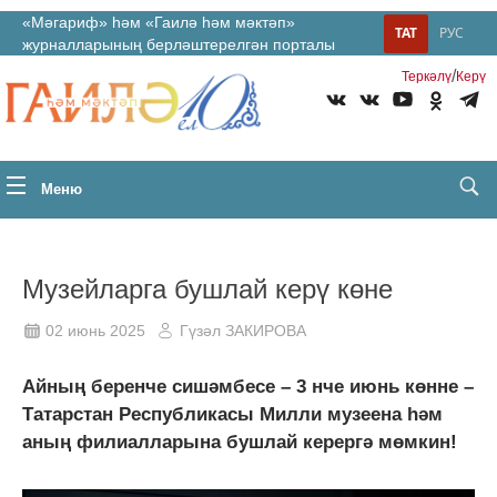
«Мәгариф» һәм «Гаилә һәм мәктәп»
ТАТ
РУС
журналларының берләштерелгән порталы
/
Теркəлү
Керү
Меню
Музейларга бушлай керү көне
02 июнь 2025
Гүзәл ЗАКИРОВА
Айның беренче сишәмбесе – 3 нче июнь көнне –
Татарстан Республикасы Милли музеена һәм
аның филиалларына бушлай керергә мөмкин!