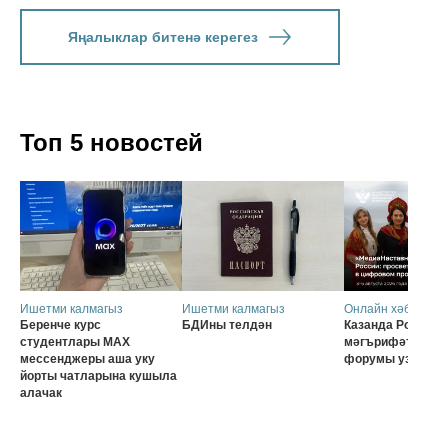
Яңалыклар битенә керегез
Топ 5 новостей
Ишетми калмагыз
Ишетми калмагыз
Онлайн хәбәрләр
Беренче курс
БДИны телдән
Казанда Россия о
студентлары MAX
мәгърифәтчеләр
мессенджеры аша уку
форумы узачак
йорты чатларына кушыла
алачак