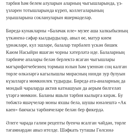
тәрбия һәм белем алуларын аларның чыгышларында, үз-
үзләрен тотышларында күреп, коллегаларының
уңышларына соклануларын яшермәделәр.
Биредә кунакларны «Балачак иле» музее аша халкыбызның
үткәненә сәфәр кылдырдылар, авыл өе, матур кием
үрнәкләре, кул эшләре, балалар тирбәлеп үскән бишек
Каюм Насыйри яшәгән чорны хәтерләтә иде. Балаларның
тәрбияче апалары белән берлектә ясаган чыгышлары
мәгърифәтчебезнең тормыш юлын һәм үзеннән соң калган
төрле өлкәләргә кагылышлы мирасның нинди зур булуын
күзалларга мөмкинлек тудырды. Биредә ата-аналарның да
мондый чараларда актив катнашуын да аерым билгеләп
үтәргә мөмкин. Баланы яшьли тәрбия кылырга кирәк. Бу
төбәктә яшәүчеләр моны яхшы белә, шушы юнәлештә «Ак
каен» бакчасы тәрбиячеләре белән бер фикердә.
Әлеге чарада галим рецепты буенча ясалган чәйдән, төрле
тәгамнәрдән авыз ителде. Шәфкать туташы Гөлсинә