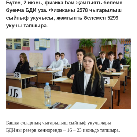
Бүген, 2 июнь, физика һәм җәмгыять белеме
буенча БДИ уза. Физиканы 2578 чыгарылыш
сыйныф укучысы, җәмгыять белемен 5299
укучы тапшыра.
Башка елларның чыгарылыш сыйныф укучылары
БДИны резерв көннәрендә – 16 – 23 июньдә тапшыра.