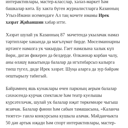
интерактивлары, мастер-класслар, хәләл-маркет һәм
башкалар көтә. Бу хакта бүген журналистларга Казанның
Утыз-Имәни исемендәге Ал таң мәчете имамы
Ирек
хәзрәт Җиһаншин
хәбәр итте.
Хәзрәт шулай ук Казанның 87 мәчетендә укылачак намаз
тәртипләре хакында да мәгълүмат бирде. Мөселманнарны
иртәнге намазга ук чакырды. Гает намазына халык күп
йөри, дигән фикерен дә белдерде. Өлкәннәр корбан чалу,
аны өләшү вакытында балалар да игътибарсыз калырга
тиеш түгел, диде Ирек хәзрәт. Шуңа аларга да зур бәйрәм
оештырылу табигый.
Бәйрәмнең яшь кунаклары өчен паркның аерым балалар
сәхнәсендә курчак спектакле һәм театр куелышы
күрсәтеләчәк, шулай ук балалар иҗат төркемнәре чыгыш
ясаячак. Балалар фәнни һәм сабын тамашасына, «Каланча
төзегез» гаилә конкурсына кушыла алачак. Мәйданчыкта
50 дән артык иҗади һәм спорт интерактивлары, мастер-