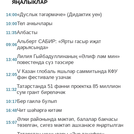
ЯҢАЛЫКЛАР
«Дуслык тәгәрмәче» (Дидактик уен)
14:00
Тел ачкычлары
10:00
Албасты
11:35
Альберт САБИР: «Ярты гасыр иҗат
09:06
дәрьясында»
Лилия Гыйбадуллинаның «Әлиф ләм мин»
13:40
повестенда сүз тәэсире
V Казан глобаль яшьләр саммитында КФУ
12:05
фән фестивале узачак
Татарстанда 51 фәнни проектка 85 миллион
11:32
сум грант биреләчәк
Бер гаилә булып
10:17
Чит шәһәргә китәм
16:48
Әлки районында мәктәп, балалар бакчасы
15:07
төзелгән, сигез мәктәп ашханәсе яңартылган