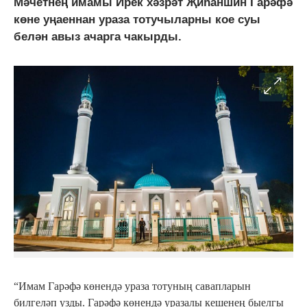
Мәчетнең имамы Ирек хәзрәт Җиһаншин Гарәфә
көне уңаеннан ураза тотучыларны кое суы
белән авыз ачарга чакырды.
“Имам Гарәфә көнендә ураза тотуның савапларын
билгеләп узды. Гарәфә көнендә уразалы кешенең быелгы