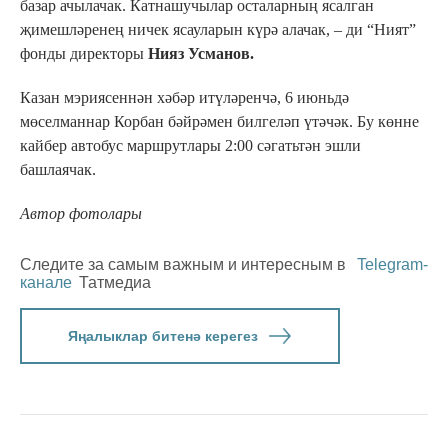
базар ачылачак. Катнашучылар осталарның ясалган
җимешләренең ничек ясауларын күрә алачак, – ди “Ният”
фонды директоры
Нияз Усманов.
Казан мэриясеннән хәбәр итүләренчә, 6 июньдә
мөселманнар Корбан бәйрәмен билгеләп үтәчәк. Бу көнне
кайбер автобус маршрутлары 2:00 сәгатьтән эшли
башлаячак.
Автор фотолары
Следите за самым важным и интересным в
Telegram-
канале
Татмедиа
Яңалыклар битенә керегез