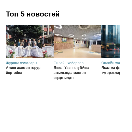
Топ 5 новостей
Журнал язмалары
Онлайн хәбәрләр
Онлайн хәбәрләр
Алиш исемен горур
Яшел Үзәннең Әйшә
Ясалма фәһем б
йөртәбез
авылында мәктәп
түгәрәкләр
яңартылды