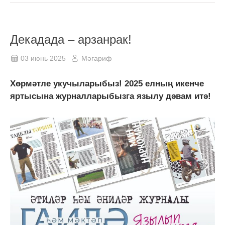
Декадада – арзанрак!
03 июнь 2025
Мәгариф
Хөрмәтле укучыларыбыз! 2025 елның икенче
яртысына журналларыбызга язылу дәвам итә!