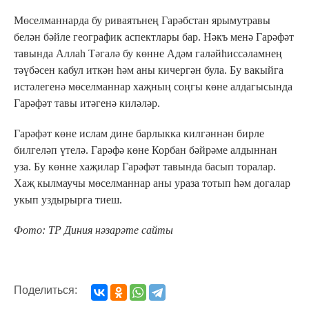
Мөселманнарда бу риваятьнең Гарәбстан ярымутравы
белән бәйле географик аспектлары бар. Нәкъ менә Гарәфәт
тавында Аллаһ Тәгалә бу көнне Адәм галәйһиссәламнең
тәүбәсен кабул иткән һәм аны кичергән була. Бу вакыйга
истәлегенә мөселманнар хаҗның соңгы көне алдагысында
Гарәфәт тавы итәгенә киләләр.
Гарәфәт көне ислам дине барлыкка килгәннән бирле
билгеләп үтелә. Гарәфә көне Корбан бәйрәме алдыннан
уза. Бу көнне хаҗилар Гарәфәт тавында басып торалар.
Хаҗ кылмаучы мөселманнар аны ураза тотып һәм догалар
укып уздырырга тиеш.
Фото: ТР Диния нәзарәте сайты
Поделиться: