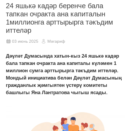
24 яшькә кадәр беренче бала
тапкан очракта ана капиталын
1миллионга арттырырга тәкъдим
иттеләр
03 июнь 2025
Мәгариф
Дәүләт Думасында хатын-кыз 24 яшькә кадәр
бала тапкан очракта ана капиталы күләмен 1
миллион сумга арттырырга тәкъдим иттеләр.
Мондый инициатива белән Дәүләт Думасының
гражданлык җәмгыятен үстерү комитеты
башлыгы Яна Лантратова чыгыш ясады.