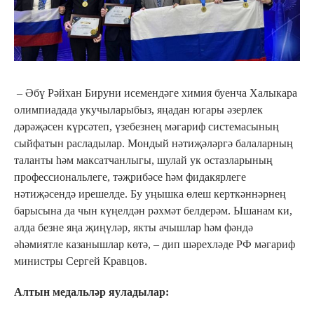
– Әбү Рәйхан Бируни исемендәге химия буенча Халыкара
олимпиадада укучыларыбыз, яңадан югары әзерлек
дәрәҗәсен күрсәтеп, үзебезнең мәгариф системасының
сыйфатын расладылар. Мондый нәтиҗәләргә балаларның
таланты һәм максатчанлыгы, шулай ук остазларының
профессиональлеге, тәҗрибәсе һәм фидакярлеге
нәтиҗәсендә ирешелде. Бу уңышка өлеш керткәннәрнең
барысына да чын күңелдән рәхмәт белдерәм. Ышанам ки,
алда безне яңа җиңүләр, якты ачышлар һәм фәндә
әһәмиятле казанышлар көтә, – дип шәрехләде РФ мәгариф
министры Сергей Кравцов.
Алтын медальләр яуладылар: