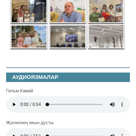
АУДИОЯЗМАЛАР
Гильм Камай
Җәлилнең якын дусты