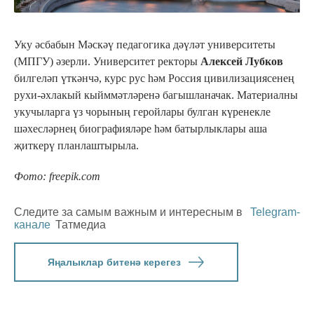
Уку әсбабын Мәскәү педагогика дәүләт университеты
(МПГУ) әзерли. Университет ректоры
Алексей Лубков
билгеләп үткәнчә, курс рус һәм Россия цивилизациясенең
рухи-әхлакый кыйммәтләренә багышланачак. Материалны
укучыларга үз чорының геройлары булган күренекле
шәхесләрнең биографияләре һәм батырлыклары аша
җиткерү планлаштырыла.
Фото: freepik.com
Следите за самым важным и интересным в
Telegram-
канале
Татмедиа
Яңалыклар битенә керегез