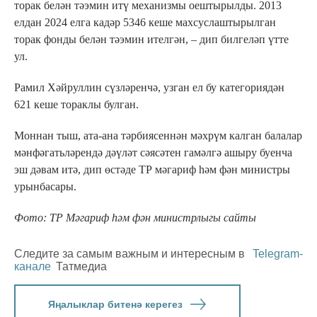
торак белән тәэмин итү механизмы оештырылды. 2013
елдан 2024 елга кадәр 5346 кеше махсуслаштырылган
торак фонды белән тәэмин ителгән, – дип билгеләп үтте
ул.
Рамил Хәйруллин сүзләренчә, узган ел бу категориядән
621 кеше тораклы булган.
Моннан тыш, ата-ана тәрбиясеннән мәхрүм калган балалар
мәнфәгатьләрендә дәүләт сәясәтен гамәлгә ашыру буенча
эш дәвам итә, дип өстәде ТР мәгариф һәм фән министры
урынбасары.
Фото: ТР Мәгариф һәм фән министрлыгы сайты
Следите за самым важным и интересным в
Telegram-
канале
Татмедиа
Яңалыклар битенә керегез