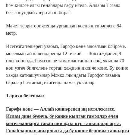
һәм киләсе елгы гөнаһлары гафу ителә. Аллаһы Тәгалә
безгә шундый әзер-савап бирә”.
Мәчет территориясендә урнашкан коеның тирәнлеге 84
метр.
Исегезгә төшереп узабыз, Гарәфә көне мөселман бәйрәме,
мөселман ай календаренда 12 нче ай — Зөлхиҗҗәнең 9
нчы көнендә, Рамазан ае тәмамланганнан соң, якынча 70
көн узгач билгеләнә торган хаҗның икенче көне. Бу көнне
хаҗда катнашучылар Мәккә янындагы Гарәфәт тавына
баралар һәм аның итәгендә намаз укыйлар.
Тарихи белешмә:
Гарәфә көне — Аллаһ көннәренең иң истәлеклесе.
Ислам дине буенча, бу көнне кылган гамәлләр өчен
мөселманнарга савап яки җәза күп тапкырлар арта.
Гөнаһларның авырлыгы да бу көнне берничә тапкырга