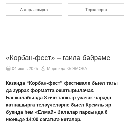
Авторлашырга
Теркәлергә
«Корбан-фест» – гаилә бәйрәме
04 июнь 2025
Мөршидә КЫЯМОВА
Казанда “Корбан-фест” фестивале быел тагы
да зуррак форматта оештырылачак.
Башкалабызда 8 нче тапкыр узачак чарада
катнашырга теләүчеләрне быел Кремль яр
буенда һәм «Елмай» балалар паркында 6
июньдә 14:00 сәгатьтә көтәләр.