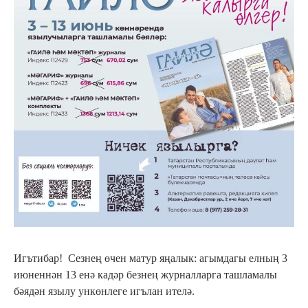
Игътибар! Сезнең өчен матур яңалык: агымдагы елның 3
июненнән 13 енә кадәр безнең журналларга ташламалы
бәядән язылу ункөнлеге игълан ителә.