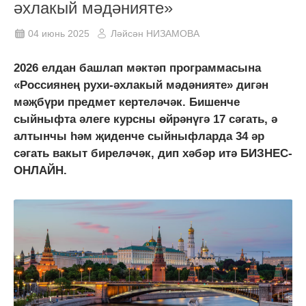
әхлакый мәдәнияте»
04 июнь 2025
Ләйсән НИЗАМОВА
2026 елдан башлап мәктәп программасына
«Россиянең рухи-әхлакый мәдәнияте» дигән
мәҗбүри предмет кертеләчәк. Бишенче
сыйныфта әлеге курсны өйрәнүгә 17 сәгать, ә
алтынчы һәм җиденче сыйныфларда 34 әр
сәгать вакыт биреләчәк, дип хәбәр итә БИЗНЕС-
ОНЛАЙН.