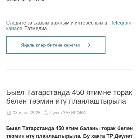
Следите за самым важным и интересным в
Telegram-
канале
Татмедиа
Яңалыклар битенә керегез
Быел Татарстанда 450 ятимне торак
белән тәэмин итү планлаштырыла
03 июнь 2025
Гүзәл ЗАКИРОВА
Быел Татарстанда 450 ятим баланы торак белән
тәэмин итү планлаштырыла. Бу хакта ТР Дәүләт