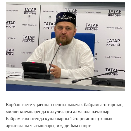
Корбан гаете уңаеннан оештырылачак бәйрәмгә татарның
милли киемнәрендә килүчеләргә алма өләшәчәкләр.
Бәйрәм сәхнәсендә кунакларны Татарстанның халык
артистлары чыгышлары, иҗади һәм спорт