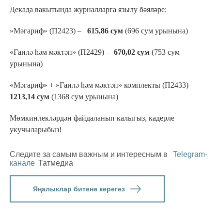
Декада вакытында журналларга язылу бәяләре:
»Мәгариф» (П2423) –
615,86 сум
(696 сум урынына)
«Гаилә һәм мәктәп» (П2429) –
670,02 сум
(753 сум
урынына)
«Мәгариф» + »Гаилә һәм мәктәп» комплекты (П2433) –
1213,14 сум
(1368 сум урынына)
Мөмкинлекләрдән файдаланып калыгыз, кадерле
укучыларыбыз!
Следите за самым важным и интересным в
Telegram-
канале
Татмедиа
Яңалыклар битенә керегез