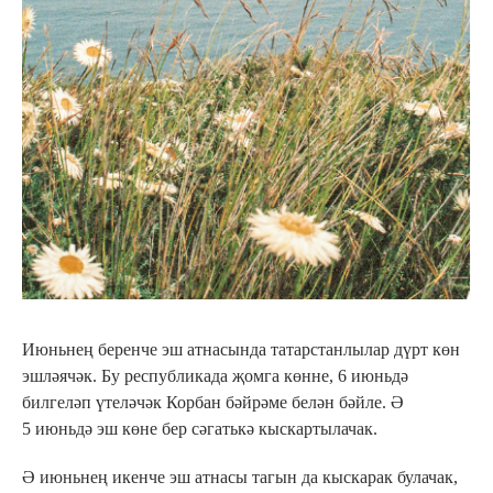
Июньнең беренче эш атнасында татарстанлылар дүрт көн
эшләячәк. Бу республикада җомга көнне, 6 июньдә
билгеләп үтеләчәк Корбан бәйрәме белән бәйле. Ә
5 июньдә эш көне бер сәгатькә кыскартылачак.
Ә июньнең икенче эш атнасы тагын да кыскарак булачак,