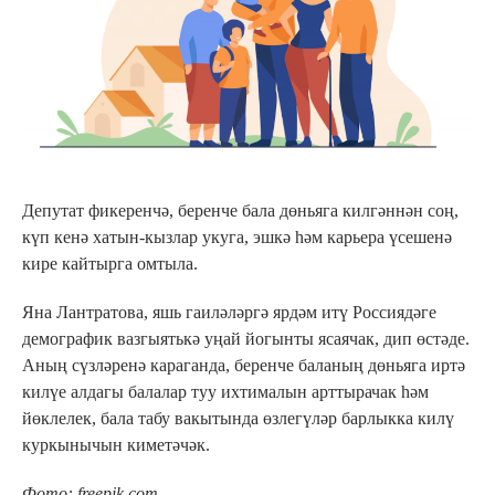
Депутат фикеренчә, беренче бала дөньяга килгәннән соң,
күп кенә хатын-кызлар укуга, эшкә һәм карьера үсешенә
кире кайтырга омтыла.
Яна Лантратова, яшь гаиләләргә ярдәм итү Россиядәге
демографик вазгыятькә уңай йогынты ясаячак, дип өстәде.
Аның сүзләренә караганда, беренче баланың дөньяга иртә
килүе алдагы балалар туу ихтималын арттырачак һәм
йөклелек, бала табу вакытында өзлегүләр барлыкка килү
куркынычын киметәчәк.
Фото: freepik.com