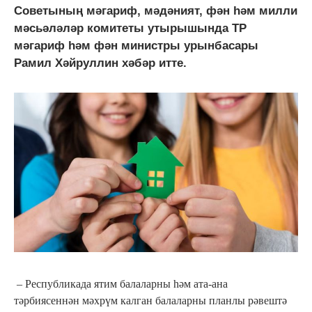
Советының мәгариф, мәдәният, фән һәм милли
мәсьәләләр комитеты утырышында ТР
мәгариф һәм фән министры урынбасары
Рамил Хәйруллин хәбәр итте.
– Республикада ятим балаларны һәм ата-ана
тәрбиясеннән мәхрүм калган балаларны планлы рәвештә