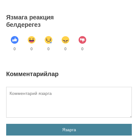
Язмага реакция
белдерегез
0
0
0
0
0
Комментарийлар
Язарга