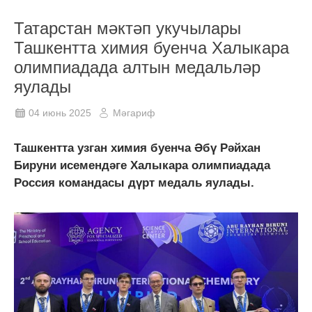
Татарстан мәктәп укучылары
Ташкентта химия буенча Халыкара
олимпиадада алтын медальләр
яулады
04 июнь 2025
Мәгариф
Ташкентта узган химия буенча Әбү Рәйхан
Бируни исемендәге Халыкара олимпиадада
Россия командасы дүрт медаль яулады.