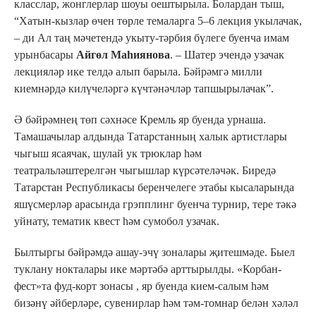
класслар, жонглерлар шоуы оештырыла. Болардан тыш,
“Хатын-кызлар өчен төрле темаларга 5–6 лекция укылачак,
– ди Ал таң мәчетендә укыту-тәрбия бүлеге буенча имам
урынбасары
Айгөл Маһиянова
. – Шатер эчендә узачак
лекцияләр ике телдә алып барыла. Бәйрәмгә милли
киемнәрдә килүчеләргә күчтәнәчләр тапшырылачак”.
Ә бәйрәмнең төп сәхнәсе Кремль яр буенда урнаша.
Тамашачылар алдында Татарстанның халык артистлары
чыгыш ясаячак, шулай ук трюклар һәм
театральләштерелгән чыгышлар күрсәтеләчәк. Биредә
Татарстан Республикасы беренчелеге этабы кысаларында
яшүсмерләр арасында грэпплинг буенча турнир, тере тәкә
уйнату, тематик квест һәм сумобол узачак.
Былтыргы бәйрәмдә ашау-эчү зоналары җитешмәде. Быел
туклану нокталары ике мәртәбә арттырылды. «Корбан-
фест»та фуд-корт зонасы , яр буенда кием-салым һәм
бизәнү әйберләре, сувенирлар һәм тәм-томнар белән хәләл