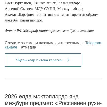
Сәет Нургаянов, 131 нче лицей, Казан шәһәре;
Арсений Сысоев, МДУ СҮНЦ, Мәскәү шәһәре;
Азамат Шәрәфиев, 9 нчы инглиз телен тирәнтен өйрәнү
мәктәбе, Казан шәһәре.
Фото: РФ Мәгариф министрлыгы матбугат хезмәте
Следите за самым важным и интересным в
Telegram-
канале
Татмедиа
Яңалыклар битенә керегез
2026 елда мәктәпләрдә яңа
мәҗбүри предмет: «Россиянең рухи-