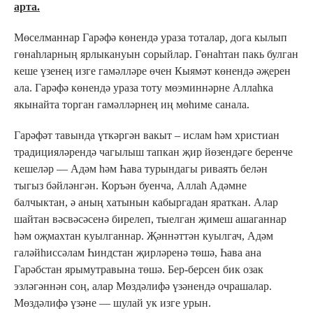
арта.
Мөселманнар Гарәфә көнендә ураза тоталар, дога кылып
гөнаһларның ярлыкануын сорыйлар. Гөнаһтан пакь булган
кеше үзенең изге гамәлләре өчен Кыямәт көнендә әҗерен
ала. Гарәфә көнендә ураза тоту мөэминнәрне Аллаһка
якынайта торган гамәлләрнең иң мөһиме санала.
Гарәфәт тавында үткәргән вакыт – ислам һәм христиан
традицияләрендә чагылыш тапкан җир йөзендәге беренче
кешеләр — Адәм һәм Һава турындагы риваять белән
тыгыз бәйләнгән. Коръән буенча, Аллаһ Адәмне
балчыктан, ә аның хатынын кабыргадан яраткан. Алар
шайтан вәсвәсәсенә бирелеп, тыелган җимеш ашаганнар
һәм оҗмахтан куылганнар. Җәннәттән куылгач, Адәм
галәйһиссәлам Һиндстан җирләренә төшә, Һава ана
Гарәбстан ярымутравына төшә. Бер-берсен бик озак
эзләгәннән соң, алар Мөздәлифә үзәнендә очрашалар.
Мөздәлифә үзәне — шулай ук изге урын.