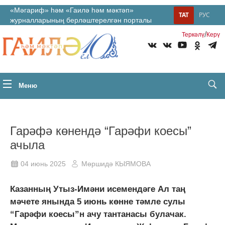
«Мәгариф» һәм «Гаилә һәм мәктәп»
ТАТ
РУС
журналларының берләштерелгән порталы
/
Теркəлү
Керү
Меню
Гарәфә көнендә “Гарәфи коесы”
ачыла
04 июнь 2025
Мөршидә КЫЯМОВА
Казанның Утыз-Имәни исемендәге Ал таң
мәчете янында 5 июнь көнне тәмле сулы
“Гарәфи коесы”н ачу тантанасы булачак.