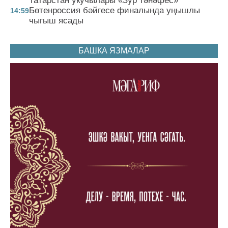
Татарстан укучылары «Зур тәнәфес»
Бөтенроссия бәйгесе финалында уңышлы
14:59
чыгыш ясады
БАШКА ЯЗМАЛАР