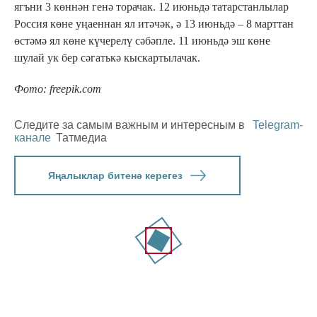
ягъни 3 көннән генә торачак. 12 июньдә татарстанлылар
Россия көне уңаеннан ял итәчәк, ә 13 июньдә – 8 марттан
өстәмә ял көне күчерелү сәбәпле. 11 июньдә эш көне
шулай ук бер сәгатькә кыскартылачак.
Фото: freepik.com
Следите за самым важным и интересным в
Telegram-
канале
Татмедиа
Яңалыклар битенә керегез