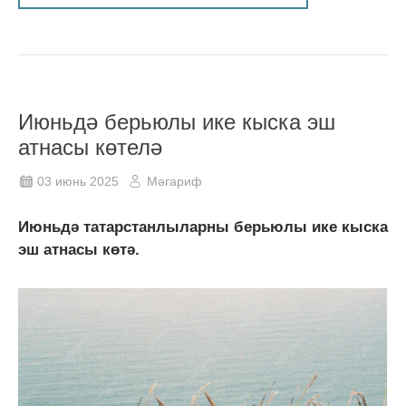
Июньдә берьюлы ике кыска эш
атнасы көтелә
03 июнь 2025
Мәгариф
Июньдә татарстанлыларны берьюлы ике кыска
эш атнасы көтә.