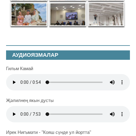
АУДИОЯЗМАЛАР
Гильм Камай
Җәлилнең якын дусты
Ирек Нигъмәти - "Кояш сүнде ул йортта"