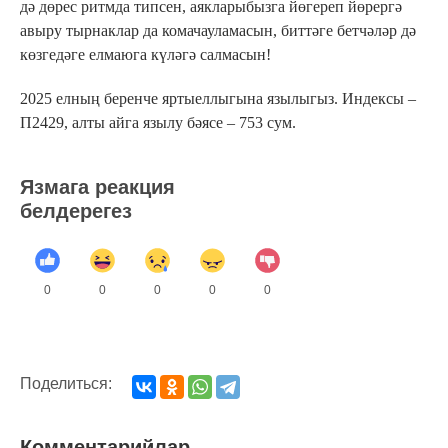
дә дөрес ритмда типсен, аякларыбызга йөгереп йөрергә
авыру тырнаклар да комачауламасын, биттәге бетчәләр дә
көзгедәге елмаюга күләгә салмасын!
2025 елның беренче яртыеллыгына язылыгыз. Индексы –
П2429, алты айга язылу бәясе – 753 сум.
Язмага реакция
белдерегез
0
0
0
0
0
Поделиться:
Комментарийлар