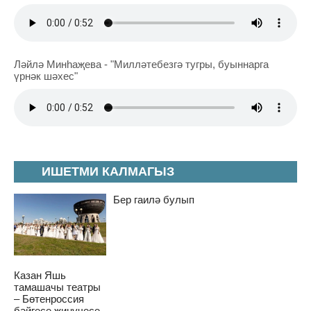
Ләйлә Минһаҗева - "Милләтебезгә тугры, буыннарга
үрнәк шәхес"
ИШЕТМИ КАЛМАГЫЗ
Бер гаилә булып
Казан Яшь
тамашачы театры
– Бөтенроссия
бәйгесе җиңүчесе