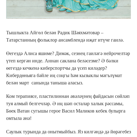
Тышлыкта Айгөл белән Радик Шәяхмәтовар –
Татарстанның фольклор ансамблендә иҗат итүче гаилә.
Өегездә Алиса яшиме? Димәк, сезнең гаиләгә нейрочелтәр
үтеп кергән инде. Аннан саклана беләсезме? Ә бәлки
өегездә кечкенә киберспортчы да үсеп киләдер?
Кибердөньяга бәйле иң соңгы һәм кызыклы мәгълүмат
белән март санында таныша аласыз.
Ком терапиясе, пластилиннан әвәләүнең файдасын сөйләп
туя алмый белгечләр. Ә иң шәп осталар халык рәссамы,
Бөек Ватан сугышы герое Васил Маликов кебек булырга
омтыла әнә!
Саулык турында да онытмыйбыз. Яз килгәндә дә йөрәгебез