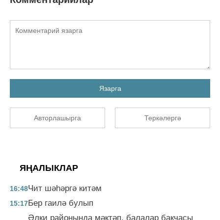
Язарга
Авторлашырга
Теркәлергә
ЯҢАЛЫКЛАР
Чит шәһәргә китәм
16:48
Бер гаилә булып
15:17
Әлки районында мәктәп, балалар бакчасы