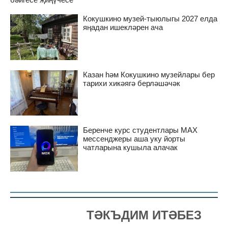
Кокушкино музей-тыюлыгы 2027 елда
яңадан ишекләрен ача
Казан һәм Кокушкино музейлары бер
тарихи хикәягә берләшәчәк
Беренче курс студентлары MAX
мессенджеры аша уку йорты
чатларына кушыла алачак
ТӘКЪДИМ ИТӘБЕЗ