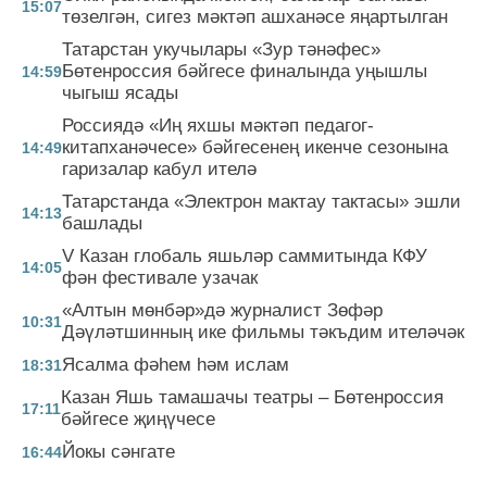
15:07
төзелгән, сигез мәктәп ашханәсе яңартылган
Татарстан укучылары «Зур тәнәфес»
Бөтенроссия бәйгесе финалында уңышлы
14:59
чыгыш ясады
Россиядә «Иң яхшы мәктәп педагог-
китапханәчесе» бәйгесенең икенче сезонына
14:49
гаризалар кабул ителә
Татарстанда «Электрон мактау тактасы» эшли
14:13
башлады
V Казан глобаль яшьләр саммитында КФУ
14:05
фән фестивале узачак
«Алтын мөнбәр»дә журналист Зөфәр
10:31
Дәүләтшинның ике фильмы тәкъдим ителәчәк
Ясалма фәһем һәм ислам
18:31
Казан Яшь тамашачы театры – Бөтенроссия
17:11
бәйгесе җиңүчесе
Йокы сәнгате
16:44