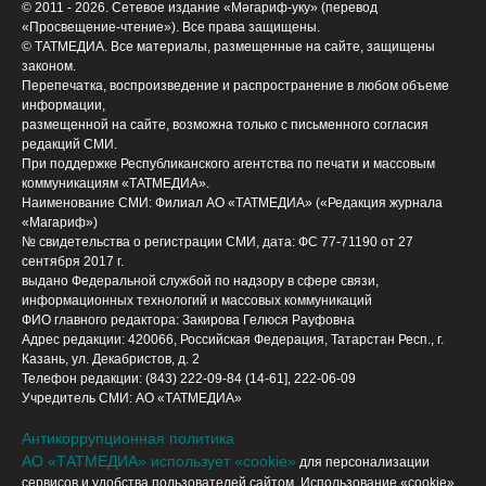
© 2011 - 2026. Сетевое издание «Мәгариф-уку» (перевод
«Просвещение-чтение»). Все права защищены.
© ТАТМЕДИА. Все материалы, размещенные на сайте, защищены
законом.
Перепечатка, воспроизведение и распространение в любом объеме
информации,
размещенной на сайте, возможна только с письменного согласия
редакций СМИ.
При поддержке Республиканского агентства по печати и массовым
коммуникациям «ТАТМЕДИА».
Наименование СМИ: Филиал АО «ТАТМЕДИА» («Редакция журнала
«Магариф»)
№ свидетельства о регистрации СМИ, дата: ФС 77-71190 от 27
сентября 2017 г.
выдано Федеральной службой по надзору в сфере связи,
информационных технологий и массовых коммуникаций
ФИО главного редактора: Закирова Гелюся Рауфовна
Адрес редакции: 420066, Российская Федерация, Татарстан Респ., г.
Казань, ул. Декабристов, д. 2
Телефон редакции: (843) 222-09-84 (14-61], 222-06-09
Учредитель СМИ: АО «ТАТМЕДИА»
Антикоррупционная политика
АО «ТАТМЕДИА» использует «cookie»
для персонализации
сервисов и удобства пользователей сайтом. Использование «cookie»