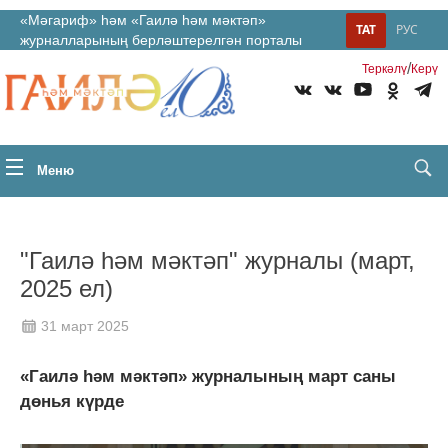
«Мәгариф» һәм «Гаилә һәм мәктәп»
ТАТ
РУС
журналларының берләштерелгән порталы
/
Теркəлү
Керү
Меню
"Гаилә һәм мәктәп" журналы (март,
2025 ел)
31 март 2025
«Гаилә һәм мәктәп» журналының март саны
дөнья күрде