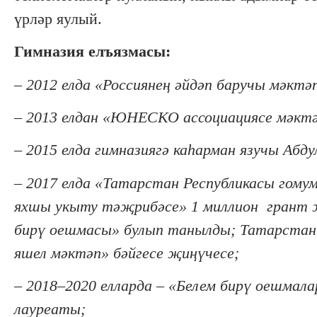
үрләр яулый.
Гимназия елъязмасы:
– 2012 елда «Россиянең әйдәп баручы мәктә
– 2013 елдан
«
ЮНЕСКО ассоциациясе мәктә
– 2015 елда гимназиягә каһарман язучы Абду
– 2017 елда «Татарстан Республикасы гому
яхшы укыту тәҗрибәсе» 1 миллион грант 
бирү оешмасы
»
булып танылды;
Татарстан
яшел мәктәп» бәйгесе җиңүчесе;
– 2018–2020 елларда –
«
Белем бирү оешмала
лауреаты;