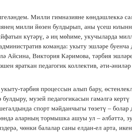
лгеләндем. Милли гимназияне көндәшлеккә сәл
иянең милли йөзен булдырып, аны үсеш юлын
сыйфатын күтәрү, ә иң мөһиме, укучыларда мил
административ команда: укыту эшләре буенча 
ә Айсина, Виктория Кәримова, тәрбия эшләре
эшен яраткан педагогик коллектив, әти-әниләр
 укыту-тәрбия процессын алып бару, өстенлек
 булдыру, музей педагогикасын гамәлгә кертү
ишегалдында спорт мәйданчыгы төзетү – болар 
өндә аларның тормышка ашуы ул – әлбәттә, зу
здерә, чөнки балалар саны елдан-ел арта, ике