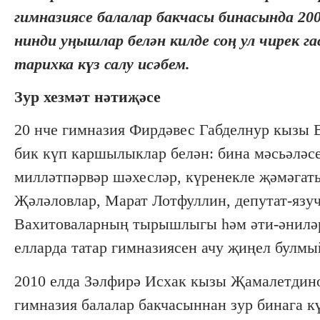
гимназиясе балалар бакчасы бинасында 200
нинди уңышлар белән килде соң ул чирек 
тарихка күз салу исәбем.
Зур хезмәт нәтиҗәсе
20 нче гимназия Фирдәвес Габделнур кызы 
бик күп каршылыклар белән: бина мәсьәләсе
милләтпәрвәр шәхесләр, күренекле җәмәгать
Җәләловлар, Марат Лотфуллин, депутат-яз
Вахитоваларның тырышлыгы һәм әти-әниләрн
елларда татар гимназиясен ачу җиңел булмы
2010 елда Зәлфирә Исхак кызы Җамалетдино
гимназия балалар бакчасыннан зур бинага к