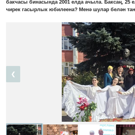
бакчасы бинасында 2001 елда ачыла. Баксаң, 25 е
чирек гасырлык юбилеена? Менә шулар белән тан
❮