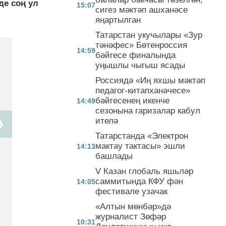
де соң ул
15:07
сигез мәктәп ашханәсе
яңартылган
Татарстан укучылары «Зур
тәнәфес» Бөтенроссия
14:59
бәйгесе финалында
уңышлы чыгыш ясады
Россиядә «Иң яхшы мәктәп
педагог-китапханәчесе»
бәйгесенең икенче
14:49
сезонына гаризалар кабул
ителә
❯
Татарстанда «Электрон
мактау тактасы» эшли
14:13
башлады
V Казан глобаль яшьләр
саммитында КФУ фән
14:05
фестивале узачак
«Алтын мөнбәр»дә
журналист Зөфәр
10:31