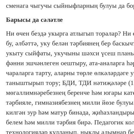
сменага чыгучы сыйныфларның булуы да бор
Барысы да сәләтле
Ни өчен бездә укырга атлыгып торалар? Ни 
бу, әлбәттә, уку белән тәрбиянең бер баскыч
укыту сыйфаты, укучыны шәхси үсеш планы 
фәнни эшчәнлеген оештыру, ата-аналарга һә
чараларга тарту, аларны төрле өлкәләрдәг
таныштырып тору; БДИ, ТДИ нәтиҗәләре (10
мөгаллимнәребезнең беренче һәм югары кат
тәрбияле, гимназиябезнең милли йөзе булуы
килгән зур һәм матур бинада, җиһазландыры
белем һәм милли тәрбия бирә. Педагогик ко
технологияләр кулланып, ныклы адымнар бе