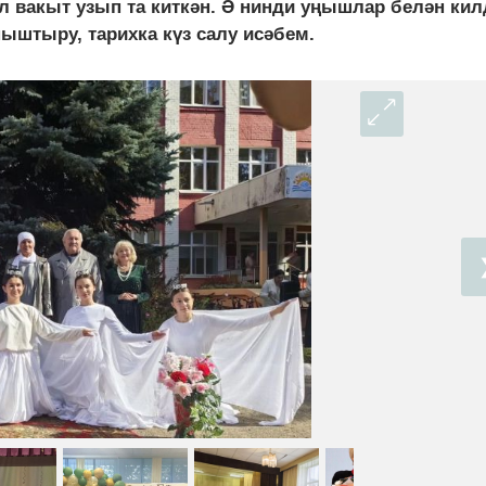
л вакыт узып та киткән. Ә нинди уңышлар белән кил
ыштыру, тарихка күз салу исәбем.