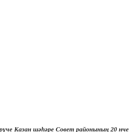
рүче Казан шәһәре Совет районының 20 нче