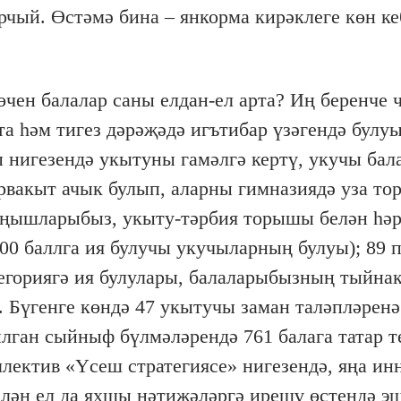
чый. Өстәмә бина – янкорма кирәклеге көн ке
өчен балалар саны елдан-ел арта? Иң беренче 
та һәм тигез дәрәҗәдә игътибар үзәгендә булуы
нигезендә укытуны гамәлгә кертү, укучы ба
рвакыт ачык булып, аларны гимназиядә уза то
е уңышларыбыз, укыту-тәрбия торышы белән һә
0 баллга ия булучы укучыларның булуы); 89 
егориягә ия булулары, балаларыбызның тыйна
.
Бүгенге көндә 47 укытучы заман таләпләренә
лган сыйныф бүлмәләрендә 761 балага татар т
ллектив «Үсеш стратегиясе» нигезендә, яңа ин
лән ел да яхшы нәтиҗәләргә ирешү өстендә эш