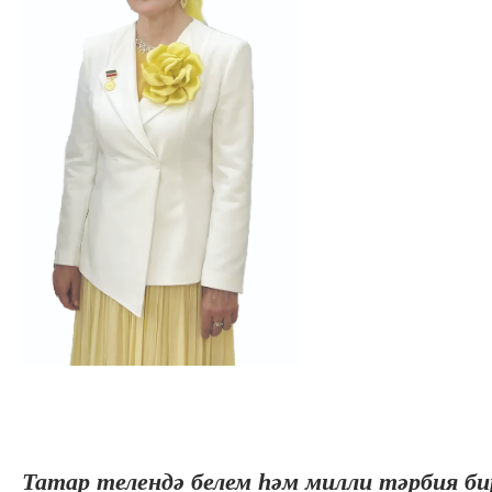
Татар телендә белем һәм милли тәрбия би