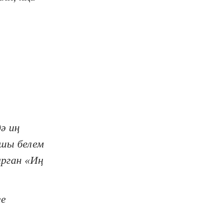
ә иң
хшы белем
ырган «Иң
ге