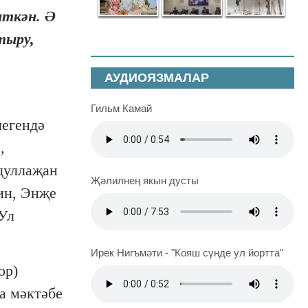
иткән. Ә
тыру,
АУДИОЯЗМАЛАР
Гильм Камай
легендә
,
бдуллаҗан
Җәлилнең якын дусты
ин, Энҗе
Ул
Ирек Нигъмәти - "Кояш сүнде ул йортта"
ор)
а мәктәбе