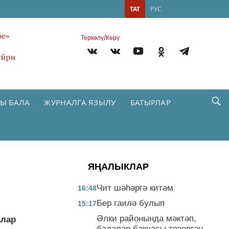
ТАТ
РУС
/
Теркəлү
Керү
Ы БАЛА
ЖУРНАЛГА ЯЗЫЛУ
БАТЫРЛАР
ЯҢАЛЫКЛАР
Чит шәһәргә китәм
16:48
Бер гаилә булып
15:17
Әлки районында мәктәп,
алар
балалар бакчасы төзелгән,