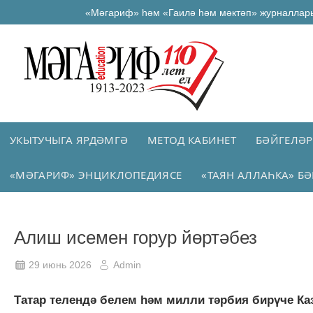
«Мәгариф» һәм «Гаилә һәм мәктәп» журналлар
УКЫТУЧЫГА ЯРДӘМГӘ
МЕТОД КАБИНЕТ
БӘЙГЕЛӘР
«МӘГАРИФ» ЭНЦИКЛОПЕДИЯСЕ
«ТАЯН АЛЛАҺКА» БӘ
Алиш исемен горур йөртәбез
29 июнь 2026
Admin
Татар телендә белем һәм милли тәрбия бирүче Ка