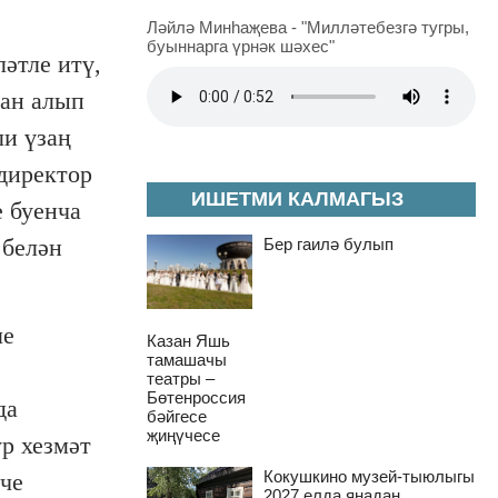
Ләйлә Минһаҗева - "Милләтебезгә тугры,
буыннарга үрнәк шәхес"
әтле итү,
нан алып
ли үзаң
директор
ИШЕТМИ КАЛМАГЫЗ
 буенча
 белән
Бер гаилә булып
ле
Казан Яшь
тамашачы
театры –
Бөтенроссия
да
бәйгесе
җиңүчесе
р хезмәт
Кокушкино музей-тыюлыгы
нче
2027 елда яңадан