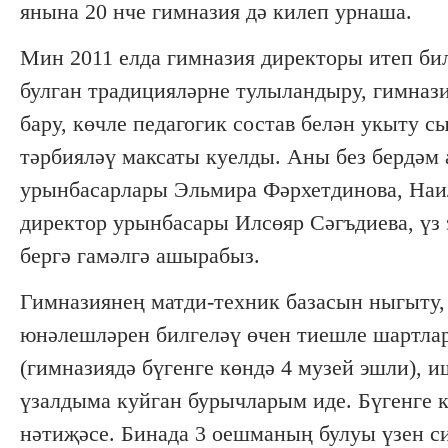
янына 20 нче гимназия дә килеп урнаша.
Мин 2011 елда гимназия директоры итеп би
булган традицияләрне тулыландыру, гимназ
бару, көчле педагогик состав белән укыту 
тәрбияләү максаты куелды. Аны без бердәм 
урынбасарлары Эльмира Фәрхетдинова, Наил
директор урынбасары Илсөяр Сәгъдиева, үз 
бергә гамәлгә ашырабыз.
Гимназиянең матди-техник базасын ныгыту,
юнәлешләрен билгеләү өчен тиешле шартлар
(гимназиядә бүгенге көндә 4 музей эшли), 
үзалдыма куйган бурычларым иде. Бүгенге к
нәтиҗәсе. Бинада 3 оешманың булуы үзен си