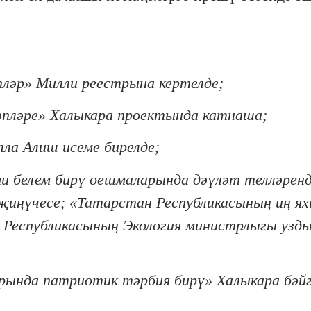
пләр» Милли реестрына кертелде;
пләре
»
Халыкара проектында катнаша;
лла Алиш исеме бирелде;
ми белем бирү оешмаларында дәүләт телләренд
җиңүчесе;
«
Татарстан Республикасының иң я
 Республикасының Экология министрлыгы узд
рында патриотик тәрбия бирү
»
Халыкара бәй