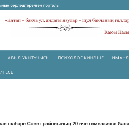
ының берләштерелгән порталы
АВЫЛ УКЫТУЧЫСЫ
ПСИХОЛОГ КИҢӘШЕ
ИМАНЛ
ЙГЕСЕ
зан шәһәре Совет районының 20 нче гимназиясе бал