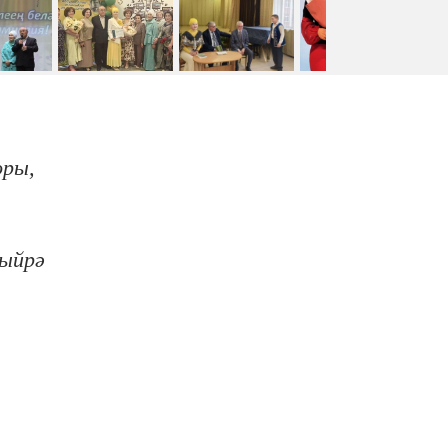
оры,
гыйрә