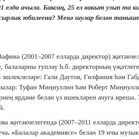
1 елда ачыла. Баксаң, 25 ел вакыт узып та к
гасырлык юбилеена? Менә шулар белән таныш
Вафина (2001–2007 елларда директор) җитәкче
, балаларны туплау һ.б. директорның үҗәтлеге
 эшлеклеләре: Гали Даутов, Гөлфәния һәм Га
учылар: Туфан Миңнуллин һәм Роберт Миңнулл
ең ярдәме белән үз ишекләрен ачуга ирешә. 
й.
ва җитәкчелегендә (2007–2011 елларда директ
үчә
. «
Балалар академиясе» белән 19 нчы музык