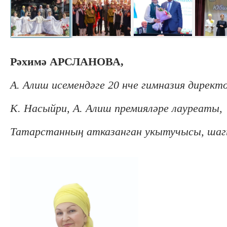
Рәхимә АРСЛАНОВА,
А. Алиш исемендәге 20 нче гимназия директ
К. Насыйри, А. Алиш премияләре лауреаты,
Татарстанның атказанган укытучысы, ша