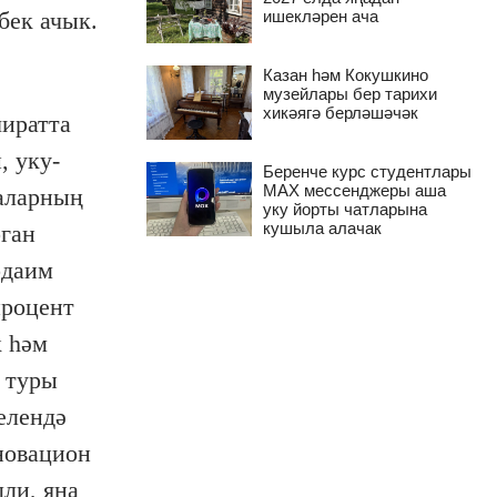
ишекләрен ача
бек ачык.
Казан һәм Кокушкино
музейлары бер тарихи
хикәягә берләшәчәк
чиратта
, уку-
Беренче курс студентлары
MAX мессенджеры аша
лаларның
уку йорты чатларына
кушыла алачак
рган
рдаим
процент
к һәм
 туры
елендә
новацион
ли, яңа