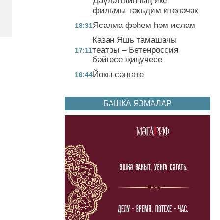
Дәүләтшинның ике
фильмы тәкъдим ителәчәк
Ясалма фәһем һәм ислам
18:31
Казан Яшь тамашачы
театры – Бөтенроссия
17:11
бәйгесе җиңүчесе
Йокы сәнгате
16:44
БАШКА ЯЗМАЛАР