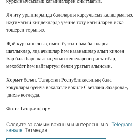
куркынычсызлык кагыйдәләрен онытмагыз.
Ял итү урыннарында балаларны караучысыз калдырмагыз,
иҗтимагый киңлекләрдә үзеңне тоту кагыйләрен искә
төшереп торыгыз.
Җәй куркынычсыз, имин булсын һәм балаларга
шатлыклар, яңа ачышлар һәм казанышлар алып килсен.
Һәр бала һәрвакыт иң якын кешеләренең игътибар,
мәхәббәт һәм кайгыртуы белән уратып алынсын.
Хөрмәт белән, Татарстан Республикасының бала
хокуклары буенча вәкаләтле вәкиле Светлана Захарова», –
диелә котлауда.
Фото: Татар-информ
Следите за самым важным и интересным в
Telegram-
канале
Татмедиа