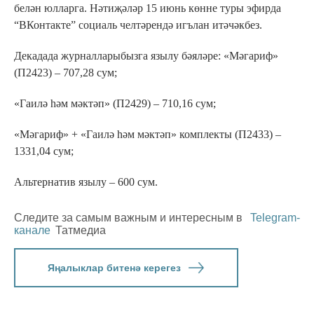
белән юлларга. Нәтиҗәләр 15 июнь көнне туры эфирда
“ВКонтакте” социаль челтәрендә игълан итәчәкбез.
Декадада журналларыбызга язылу бәяләре: «Мәгариф»
(П2423) – 707,28 сум;
«Гаилә һәм мәктәп» (П2429) – 710,16 сум;
«Мәгариф» + «Гаилә һәм мәктәп» комплекты (П2433) –
1331,04 сум;
Альтернатив язылу – 600 сум.
Следите за самым важным и интересным в
Telegram-
канале
Татмедиа
Яңалыклар битенә керегез