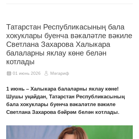
Татарстан Республикасының бала
хокуклары буенча вәкаләтле вәкиле
Светлана Захарова Халыкара
балаларны яклау көне белән
котлады
01 июнь 2026
Мәгариф
1 июнь – Халыкара балаларны яклау көне!
Шушы уңайдан, Татарстан Республикасының
бала хокуклары буенча вәкаләтле вәкиле
Светлана Захарова бәйрәм белән котлады.