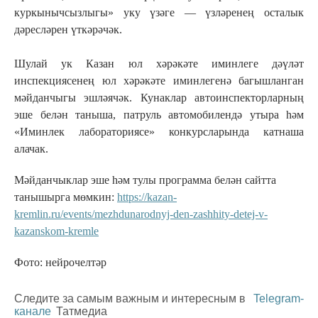
куркынычсызлыгы» уку үзәге — үзләренең осталык
дәресләрен үткәрәчәк.
Шулай ук Казан юл хәрәкәте иминлеге дәүләт
инспекциясенең юл хәрәкәте иминлегенә багышланган
мәйданчыгы эшләячәк. Кунаклар автоинспекторларның
эше белән таныша, патруль автомобилендә утыра һәм
«Иминлек лабораториясе» конкурсларында катнаша
алачак.
Мәйданчыклар эше һәм тулы программа белән сайтта
танышырга мөмкин:
https://kazan-
kremlin.ru/events/mezhdunarodnyj-den-zashhity-detej-v-
kazanskom-kremle
Фото: нейрочелтәр
Следите за самым важным и интересным в
Telegram-
канале
Татмедиа