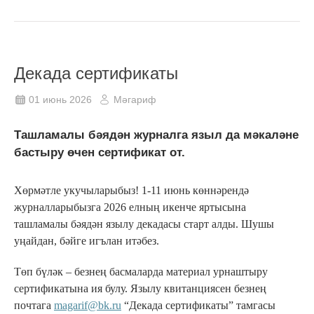
Декада сертификаты
01 июнь 2026
Мәгариф
Ташламалы бәядән журналга языл да мәкаләне
бастыру өчен сертификат от.
Хөрмәтле укучыларыбыз! 1-11 июнь көннәрендә
журналларыбызга 2026 елның икенче яртысына
ташламалы бәядән язылу декадасы старт алды. Шушы
уңайдан, бәйге игълан итәбез.
Төп бүләк – безнең басмаларда материал урнаштыру
сертификатына ия булу. Язылу квитанциясен безнең
почтага
magarif@bk.ru
“Декада сертификаты” тамгасы