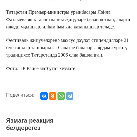
Татарстан Премьер-министры урынбасары Ләйлә
Фазлыева яшь талантларны җиңүләре белән котлап, аларга
иҗади уңышлар, илһам һәм яңа казанышлар теләде.
Фестиваль җиңүчеләренә махсус дәүләт стипендияләре 21
нче тапкыр тапшырыла. Сәләтле балаларга ярдәм күрсәтү
традициясе Татарстанда 2006 елда башланган.
Фото: ТР Рәисе матбугат хезмәте
Поделиться:
Язмага реакция
белдерегез