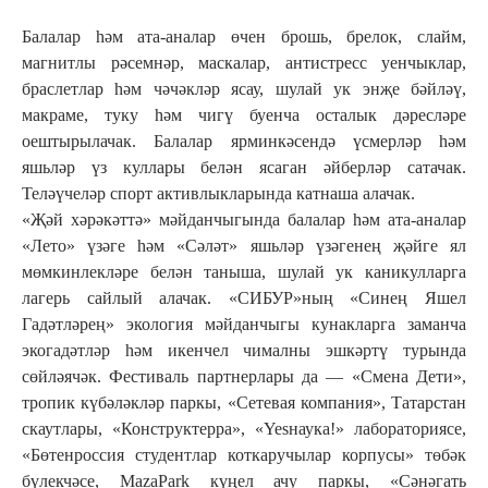
Балалар һәм ата-аналар өчен брошь, брелок, слайм,
магнитлы рәсемнәр, маскалар, антистресс уенчыклар,
браслетлар һәм чәчәкләр ясау, шулай ук энҗе бәйләү,
макраме, туку һәм чигү буенча осталык дәресләре
оештырылачак. Балалар ярминкәсендә үсмерләр һәм
яшьләр үз куллары белән ясаган әйберләр сатачак.
Теләүчеләр спорт активлыкларында катнаша алачак.
«Җәй хәрәкәттә» мәйданчыгында балалар һәм ата-аналар
«Лето» үзәге һәм «Сәләт» яшьләр үзәгенең җәйге ял
мөмкинлекләре белән таныша, шулай ук каникулларга
лагерь сайлый алачак. «СИБУР»ның «Синең Яшел
Гадәтләрең» экология мәйданчыгы кунакларга заманча
экогадәтләр һәм икенчел чималны эшкәртү турында
сөйләячәк. Фестиваль партнерлары да — «Смена Дети»,
тропик күбәләкләр паркы, «Сетевая компания», Татарстан
скаутлары, «Конструктерра», «Yesнаука!» лабораториясе,
«Бөтенроссия студентлар коткаручылар корпусы» төбәк
бүлекчәсе, MazaPark күңел ачу паркы, «Сәнәгать