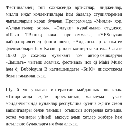
Фестивальнең төп сәхнәсендә артистлар, диджейлар,
милли иҗат коллективлары һәм балалар студияләренең
чыгышларын карап булачак. Программада «Милли» хор,
«Алдынгылар хоры», «Әллүки» курайчылар студиясе,
«Шаян ТВ»ның иҗат программасы, «YESнаука»
лабораториясенең фәнни шоуы, «Алдынгылар хәрәкәте»
флешмоблары һәм Казан триосы концерты көтелә. Сәгать
19:00 дә сәхнәдә музыкант һәм автор-башкаручы
«Дышать» чыгыш ясаячак, фестиваль исә dj Malsi Music
һәм dj Bubblegum B катнашындагы «БиЮ» дискотекасы
белән тәмамланачак.
Шулай ук унлаган интерактив мәйданчык эшләячәк.
«Татарстанда җәй» проектының мәгълүмат үзәге
мәйданчыгында кунаклар республика буенча җәйге сезон
вакыйгалары белән таныша, отышсыз лотереяда катнаша,
өстәл уеннары уйный, махсус ачык хатлар җибәрә һәм
истәлекле бүләкләргә ия була алачак.