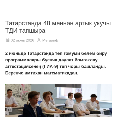
Татарстанда 48 меңнән артык укучы
ТДИ тапшыра
02 июнь 2026
Мәгариф
2 июньдә Татарстанда төп гомуми белем бирү
программалары буенча дәүләт йомгаклау
аттестациясенең (ГИА-9) төп чоры башланды.
Беренче имтихан математикадан.