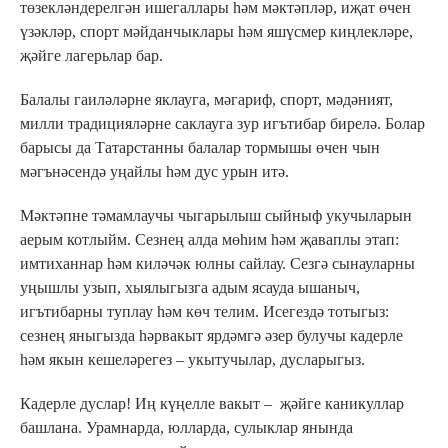
төзекләндерелгән ишегаллары һәм мәктәпләр, иҗат өчен
үзәкләр, спорт мәйданчыклары һәм яшүсмер киңлекләре,
җәйге лагерьлар бар.
Балалы гаиләләрне яклауга, мәгариф, спорт, мәдәният,
милли традицияләрне саклауга зур игътибар бирелә. Болар
барысы да Татарстанны балалар тормышы өчен чын
мәгънәсендә уңайлы һәм дус урын итә.
Мәктәпне тәмамлаучы чыгарылыш сыйныф укучыларын
аерым котлыйм. Сезнең алда мөһим һәм җаваплы этап:
имтиханнар һәм киләчәк юлны сайлау. Сезгә сынауларны
уңышлы узып, хыялыгызга адым ясауда ышаныч,
игътибарны туплау һәм көч телим. Исегездә тотыгыз:
сезнең яныгызда һәрвакыт ярдәмгә әзер булучы кадерле
һәм якын кешеләрегез – укытучылар, дусларыгыз.
Кадерле дуслар! Иң күңелле вакыт – җәйге каникуллар
башлана. Урамнарда, юлларда, сулыклар янында