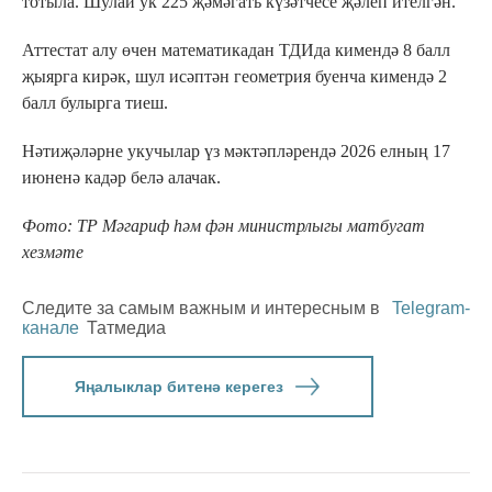
тотыла. Шулай ук 225 җәмәгать күзәтчесе җәлеп ителгән.
Аттестат алу өчен математикадан ТДИда кимендә 8 балл
җыярга кирәк, шул исәптән геометрия буенча кимендә 2
балл булырга тиеш.
Нәтиҗәләрне укучылар үз мәктәпләрендә 2026 елның 17
июненә кадәр белә алачак.
Фото: ТР Мәгариф һәм фән министрлыгы матбугат
хезмәте
Следите за самым важным и интересным в
Telegram-
канале
Татмедиа
Яңалыклар битенә керегез