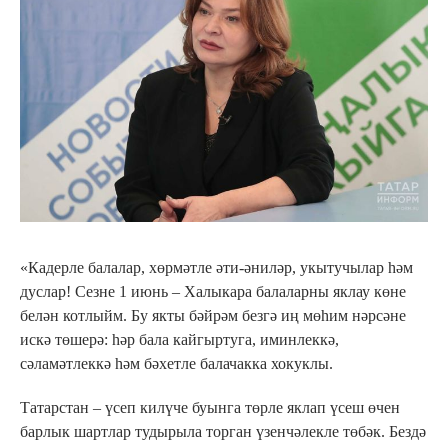
«Кадерле балалар, хөрмәтле әти-әниләр, укытучылар һәм
дуслар! Сезне 1 июнь – Халыкара балаларны яклау көне
белән котлыйм. Бу якты бәйрәм безгә иң мөһим нәрсәне
искә төшерә: һәр бала кайгыртуга, иминлеккә,
сәламәтлеккә һәм бәхетле балачакка хокуклы.
Татарстан – үсеп килүче буынга төрле яклап үсеш өчен
барлык шартлар тудырыла торган үзенчәлекле төбәк. Бездә