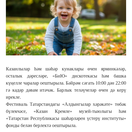
Казанлылар һәм шәһәр кунаклары өчен ярминкәләр,
осталык дәресләре, «БиЮ» дискотекасы һәм башка
күңелле чаралар оештырыла. Бәйрәм сәгать 10:00 дән 22:00
гә кадәр дәвам итәчәк. Барлык теләүчеләр өчен дә керү
ирекле.
Фестиваль Татарстандагы «Алдынгылар хәрәкәте» төбәк
бүлекчәсе, «Казан Кремле» музей-тыюлыгы һәм
«Татарстан Республикасы шәһәрләрен үстерү институты»
фонды белән берлектә оештырыла.