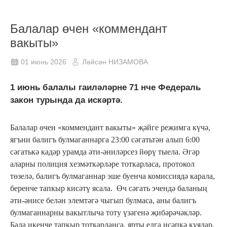
Балалар өчен «коммендант
вакыты»
01 июнь 2026
Ләйсән НИЗАМОВА
1 июнь балалы гаиләләрне 71 нче Федераль
закон турында да искәртә.
Балалар өчен «коммендант вакыты» җәйге режимга күчә,
ягъни балигъ булмаганнарга 23:00 сәгатьтән алып 6:00
сәгатькә кадәр урамда әти-әниләрсез йөрү тыела. Әгәр
аларны полиция хезмәткәрләре тоткарласа, протокол
төзелә, балигъ булмаганнар эше буенча комиссиядә карала,
беренче тапкыр кисәтү ясала. Өч сәгать эчендә баланың
әти-әнисе белән элемтәгә чыгып булмаса, аны балигъ
булмаганнарны вакытлыча тоту үзәгенә җибәрәчәкләр.
Бала икенче тапкыр тоткарланса, ярты елга исәпкә куялар.