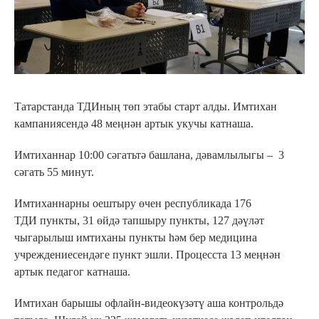
Татарстанда ТДИның төп этабы старт алды. Имтихан
кампаниясендә 48 меңнән артык укучы катнаша.
Имтиханнар 10:00 сәгатьтә башлана, дәвамлылыгы – 3
сәгать 55 минут.
Имтиханнарны оештыру өчен республикада 176
ТДИ пункты, 31 өйдә тапшыру пункты, 127 дәүләт
чыгарылыш имтиханы пункты һәм бер медицина
учреждениесендәге пункт эшли. Процесста 13 меңнән
артык педагог катнаша.
Имтихан барышы офлайн-видеокүзәтү аша контрольдә