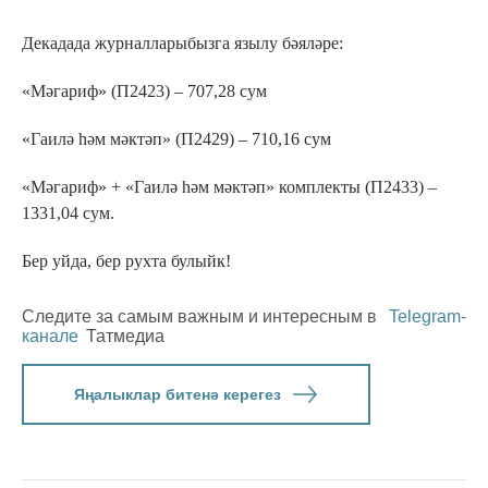
Декадада журналларыбызга язылу бәяләре:
«Мәгариф» (П2423) – 707,28 сум
«Гаилә һәм мәктәп» (П2429) – 710,16 сум
«Мәгариф» + «Гаилә һәм мәктәп» комплекты (П2433) –
1331,04 сум.
Бер уйда, бер рухта булыйк!
Следите за самым важным и интересным в
Telegram-
канале
Татмедиа
Яңалыклар битенә керегез