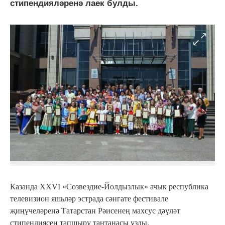
стипендияләренә лаек булды.
Казанда XXVI «Созвездие-Йолдызлык» ачык республика
телевизион яшьләр эстрада сәнгате фестивале
җиңүчеләренә Татарстан Рәисенең махсус дәүләт
стипендиясен тапшыру тантанасы узды.