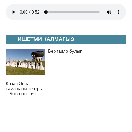
ИШЕТМИ КАЛМАГЫЗ
Бер гаилә булып
Казан Яшь
тамашачы театры
– Бөтенроссия
бәйгесе җиңүчесе
Кокушкино музей-тыюлыгы 2027 елда
яңадан ишекләрен ача