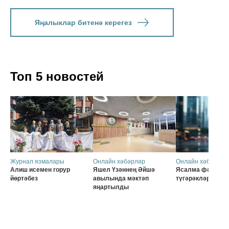
Яңалыклар битенә керегез
Топ 5 новостей
Журнал язмалары
Онлайн хәбәрләр
Онлайн хәбәрләр
Алиш исемен горур
Яшел Үзәннең Әйшә
Ясалма фәһем б
йөртәбез
авылында мәктәп
түгәрәкләр
яңартылды