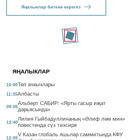
Яңалыклар битенә керегез
ЯҢАЛЫКЛАР
Тел ачкычлары
10:00
Албасты
11:35
Альберт САБИР: «Ярты гасыр иҗат
09:06
дәрьясында»
Лилия Гыйбадуллинаның «Әлиф ләм мин»
13:40
повестенда сүз тәэсире
V Казан глобаль яшьләр саммитында КФУ
12:05