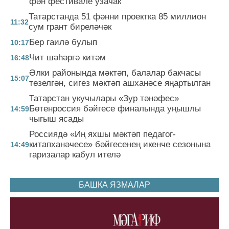
фән фестивале узачак
Татарстанда 51 фәнни проектка 85 миллион
11:32
сум грант биреләчәк
Бер гаилә булып
10:17
Чит шәһәргә китәм
16:48
Әлки районында мәктәп, балалар бакчасы
15:07
төзелгән, сигез мәктәп ашханәсе яңартылган
Татарстан укучылары «Зур тәнәфес»
Бөтенроссия бәйгесе финалында уңышлы
14:59
чыгыш ясады
Россиядә «Иң яхшы мәктәп педагог-
китапханәчесе» бәйгесенең икенче сезонына
14:49
гаризалар кабул ителә
БАШКА ЯЗМАЛАР