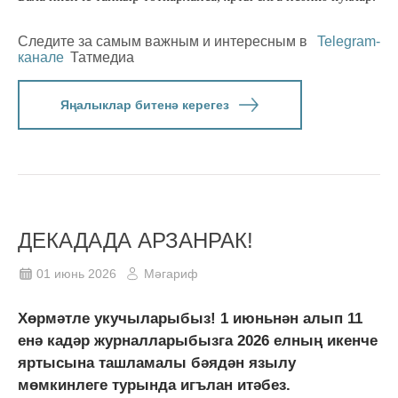
Следите за самым важным и интересным в
Telegram-
канале
Татмедиа
Яңалыклар битенә керегез
ДЕКАДАДА АРЗАНРАК!
01 июнь 2026
Мәгариф
Хөрмәтле укучыларыбыз! 1 июньнән алып 11
енә кадәр журналларыбызга 2026 елның икенче
яртысына ташламалы бәядән язылу
мөмкинлеге турында игълан итәбез.