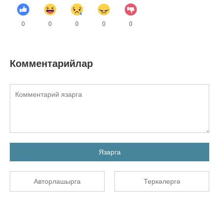
0
0
0
0
0
Комментарийлар
Язарга
Авторлашырга
Теркәлергә