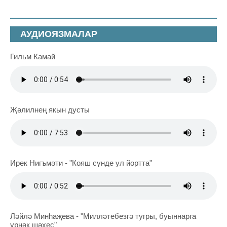
АУДИОЯЗМАЛАР
Гильм Камай
Җәлилнең якын дусты
Ирек Нигъмәти - "Кояш сүнде ул йортта"
Ләйлә Минһаҗева - "Милләтебезгә тугры, буыннарга
үрнәк шәхес"