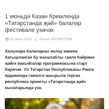
1 июньдә Казан Кремлендә
«Татарстанда җәй» балалар
фестивале узачак
01 июнь 2026
Лилия ХИСМӘТОВА
Халыкара балаларны яклау көненә
багышланган бу масштаблы гаилә бәйрәме
җәйге вакыйгалар программасына старт
бирәчәк. Ул Татарстан Республикасы Рәисе
ярдәмендә гамәлгә ашырыла торган
республика проекты «Татарстанда җәй»
кысаларында уза.