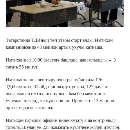
Татарстанда ТДИның төп этабы старт алды. Имтихан
кампаниясендә 48 меңнән артык укучы катнаша.
Имтиханнар 10:00 сәгатьтә башлана, дәвамлылыгы – 3
сәгать 55 минут.
Имтиханнарны оештыру өчен республикада 176
ТДИ пункты, 31 өйдә тапшыру пункты, 127 дәүләт
чыгарылыш имтиханы пункты һәм бер медицина
учреждениесендәге пункт эшли. Процесста 13 меңнән
артык педагог катнаша.
Имтихан барышы офлайн-видеокүзәтү аша контрольдә
тотыла. Шулай ук 225 җәмәгать күзәтчесе җәлеп ителгән.