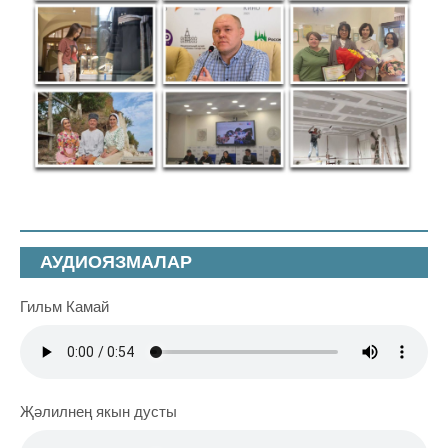
АУДИОЯЗМАЛАР
Гильм Камай
Җәлилнең якын дусты