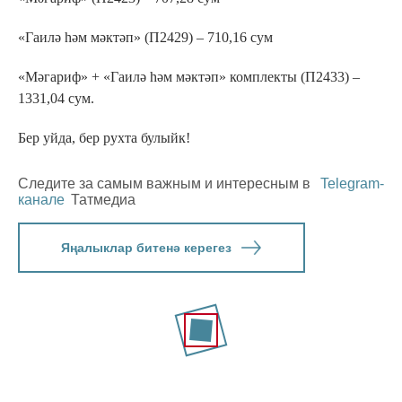
«Гаилә һәм мәктәп» (П2429) – 710,16 сум
«Мәгариф» + «Гаилә һәм мәктәп» комплекты (П2433) –
1331,04 сум.
Бер уйда, бер рухта булыйк!
Следите за самым важным и интересным в
Telegram-
канале
Татмедиа
Яңалыклар битенә керегез