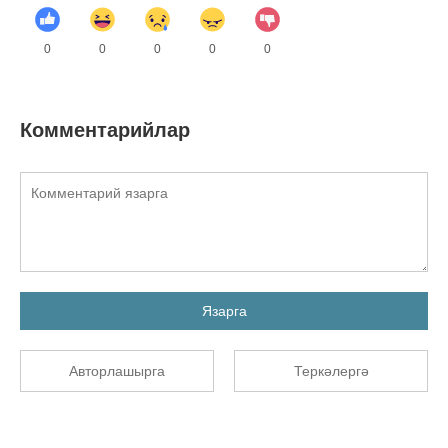
0
0
0
0
0
Комментарийлар
Язарга
Авторлашырга
Теркәлергә