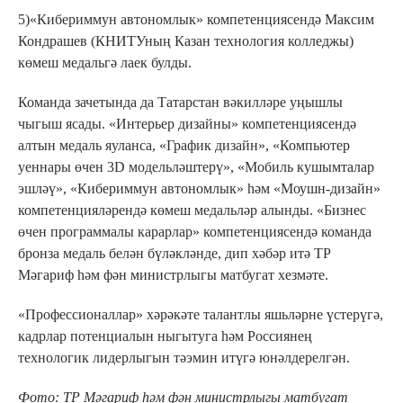
5)«Кибериммун автономлык» компетенциясендә Максим
Кондрашев (КНИТУның Казан технология колледжы)
көмеш медальгә лаек булды.
Команда зачетында да Татарстан вәкилләре уңышлы
чыгыш ясады. «Интерьер дизайны» компетенциясендә
алтын медаль яуланса, «График дизайн», «Компьютер
уеннары өчен 3D модельләштерү», «Мобиль кушымталар
эшләү», «Кибериммун автономлык» һәм «Моушн-дизайн»
компетенцияләрендә көмеш медальләр алынды. «Бизнес
өчен программалы карарлар» компетенциясендә команда
бронза медаль белән бүләкләнде, дип хәбәр итә ТР
Мәгариф һәм фән министрлыгы матбугат хезмәте.
«Профессионаллар» хәрәкәте талантлы яшьләрне үстерүгә,
кадрлар потенциалын ныгытуга һәм Россиянең
технологик лидерлыгын тәэмин итүгә юнәлдерелгән.
Фото: ТР Мәгариф һәм фән министрлыгы матбугат