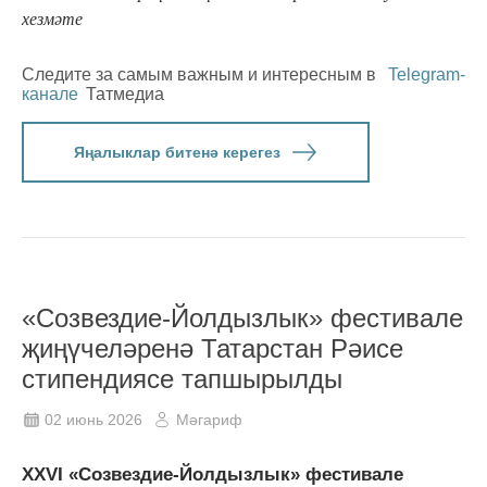
хезмәте
Следите за самым важным и интересным в
Telegram-
канале
Татмедиа
Яңалыклар битенә керегез
«Созвездие-Йолдызлык» фестивале
җиңүчеләренә Татарстан Рәисе
стипендиясе тапшырылды
02 июнь 2026
Мәгариф
XXVI «Созвездие-Йолдызлык» фестивале