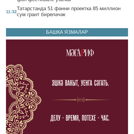
Татарстанда 51 фәнни проектка 85 миллион
11:32
сум грант биреләчәк
БАШКА ЯЗМАЛАР