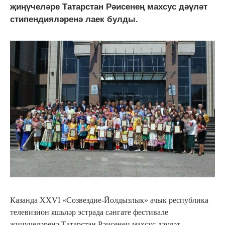
җиңүчеләре Татарстан Рәисенең махсус дәүләт
стипендияләренә лаек булды.
Казанда XXVI «Созвездие-Йолдызлык» ачык республика
телевизион яшьләр эстрада сәнгате фестивале
җиңүчеләренә Татарстан Рәисенең махсус дәүләт