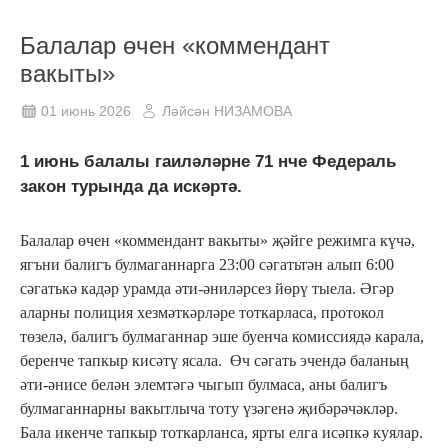
Балалар өчен «коммендант
вакыты»
01 июнь 2026
Ләйсән НИЗАМОВА
1 июнь балалы гаиләләрне 71 нче Федераль
закон турында да искәртә.
Балалар өчен «коммендант вакыты» җәйге режимга күчә,
ягъни балигъ булмаганнарга 23:00 сәгатьтән алып 6:00
сәгатькә кадәр урамда әти-әниләрсез йөрү тыела. Әгәр
аларны полиция хезмәткәрләре тоткарласа, протокол
төзелә, балигъ булмаганнар эше буенча комиссиядә карала,
беренче тапкыр кисәтү ясала. Өч сәгать эчендә баланың
әти-әнисе белән элемтәгә чыгып булмаса, аны балигъ
булмаганнарны вакытлыча тоту үзәгенә җибәрәчәкләр.
Бала икенче тапкыр тоткарланса, ярты елга исәпкә куялар.