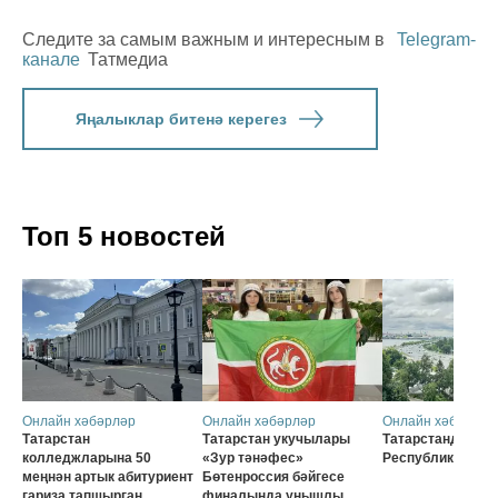
Следите за самым важным и интересным в
Telegram-
канале
Татмедиа
Яңалыклар битенә керегез
Топ 5 новостей
Онлайн хәбәрләр
Онлайн хәбәрләр
Онлайн хәбәрләр
Татарстан
Татарстан укучылары
Татарстанда 30 
колледжларына 50
«Зур тәнәфес»
Республика көне
меңнән артык абитуриент
Бөтенроссия бәйгесе
гариза тапшырган
финалында уңышлы