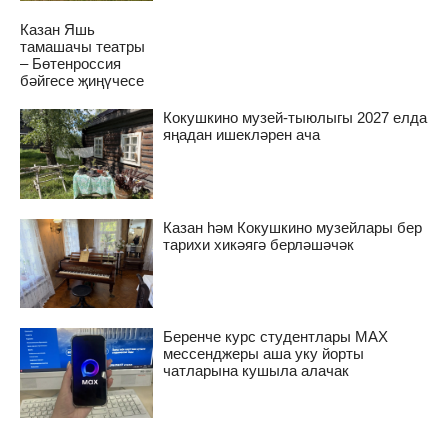
Казан Яшь
тамашачы театры
– Бөтенроссия
бәйгесе җиңүчесе
Кокушкино музей-тыюлыгы 2027 елда
яңадан ишекләрен ача
Казан һәм Кокушкино музейлары бер
тарихи хикәягә берләшәчәк
Беренче курс студентлары MAX
мессенджеры аша уку йорты
чатларына кушыла алачак