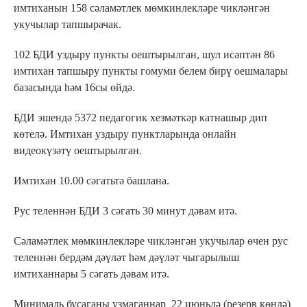
имтиханын 158 сәламәтлек мөмкинлекләре чикләнгән
укучылар тапшырачак.
102 БДИ уздыру пункты оештырылган, шул исәптән 86
имтихан тапшыру пункты гомуми белем бирү оешмалары
базасында һәм 16сы өйдә.
БДИ эшендә 5372 педагогик хезмәткәр катнашыр дип
көтелә. Имтихан уздыру пунктларында онлайн
видеокүзәтү оештырылган.
Имтихан 10.00 сәгатьтә башлана.
Рус теленнән БДИ 3 сәгать 30 минут дәвам итә.
Сәламәтлек мөмкинлекләре чикләнгән укучылар өчен рус
теленнән бердәм дәүләт һәм дәүләт чыгарылыш
имтиханнары 5 сәгать дәвам итә.
Минималь бусаганы узмаганнар 22 июньдә (резерв көндә)