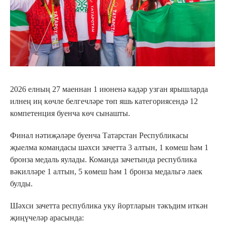
2026 елның 27 маеннан 1 июненә кадәр узган ярышларда
илнең иң көчле белгечләре төп яшь категориясендә 12
компетенция буенча көч сынашты.
Финал нәтиҗәләре буенча Татарстан Республикасы
җыелма командасы шәхси зачетта 3 алтын, 1 көмеш һәм 1
бронза медаль яулады. Команда зачетында республика
вәкилләре 1 алтын, 5 көмеш һәм 1 бронза медальгә лаек
булды.
Шәхси зачетта республика уку йортларын тәкъдим иткән
җиңүчеләр арасында: