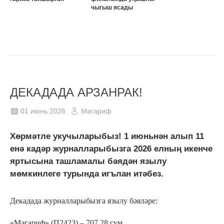
чыгыш ясады
ДЕКАДАДА АРЗАНРАК!
01 июнь 2026
Мәгариф
Хөрмәтле укучыларыбыз! 1 июньнән алып 11
енә кадәр журналларыбызга 2026 елның икенче
яртысына ташламалы бәядән язылу
мөмкинлеге турында игълан итәбез.
Декадада журналларыбызга язылу бәяләре:
«Мәгариф» (П2423) – 707,28 сум