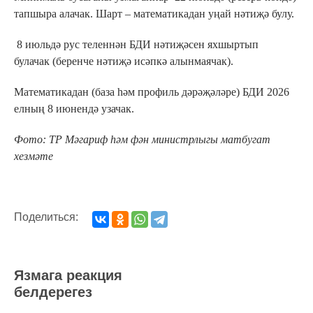
тапшыра алачак. Шарт – математикадан уңай нәтиҗә булу.
8 июльдә рус теленнән БДИ нәтиҗәсен яхшыртып
булачак (беренче нәтиҗә исәпкә алынмаячак).
Математикадан (база һәм профиль дәрәҗәләре) БДИ 2026
елның 8 июнендә узачак.
Фото: ТР Мәгариф һәм фән министрлыгы матбугат
хезмәте
Поделиться:
Язмага реакция
белдерегез