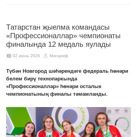
Татарстан җыелма командасы
«Профессионаллар» чемпионаты
финалында 12 медаль яулады
02 июнь 2026
Мәгариф
Түбән Новгород шәһәрендәге федераль һөнәри
белем бирү технопаркында
«Профессионаллар» һөнәри осталык
чемпионатының финалы тәмамланды.