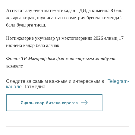
Аттестат алу өчен математикадан ТДИда кимендә 8 балл
җыярга кирәк, шул исәптән геометрия буенча кимендә 2
балл булырга тиеш.
Нәтиҗәләрне укучылар үз мәктәпләрендә 2026 елның 17
июненә кадәр белә алачак.
Фото: ТР Мәгариф һәм фән министрлыгы матбугат
хезмәте
Следите за самым важным и интересным в
Telegram-
канале
Татмедиа
Яңалыклар битенә керегез