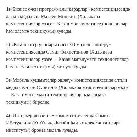
1)«Бизнес өчен программалы карарлар» компетенциясендә
алтын медальне Матвей Мишкин (Халыкара
компетенцияләр үзәге – Казан мәгълүмати технологияләр
һәм элемтә техникумы) яулады.
2) «Компьютер уеннары өчен 3D модельләштерү»
компетенциясендә Самат Фәхретдинов (Халыкара
компетенцияләр үзәге – Казан мәгълүмати технологияләр
һәм элемтә техникумы) җиңүче булды.
3)«Мобиль кушымталар эшләү» компетенциясендә алтын
медаль Антон Сурнинга (Халыкара компетенцияләр үзәге
– Казан мәгълүмати технологияләр һәм элемтә
техникумы) бирелде.
4)«Интерьер дизайны» компетенциясендә Самина
Ибатуллина (КФУның Дизайн һәм киңлек сәнгатьләре
институты) бронза медаль яулады.