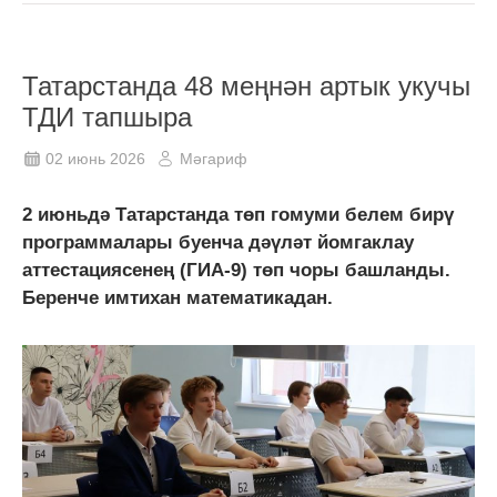
Татарстанда 48 меңнән артык укучы
ТДИ тапшыра
02 июнь 2026
Мәгариф
2 июньдә Татарстанда төп гомуми белем бирү
программалары буенча дәүләт йомгаклау
аттестациясенең (ГИА-9) төп чоры башланды.
Беренче имтихан математикадан.