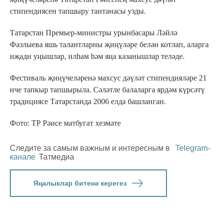
стипендиясен тапшыру тантанасы узды.
Татарстан Премьер-министры урынбасары Ләйлә
Фазлыева яшь талантларны җиңүләре белән котлап, аларга
иҗади уңышлар, илһам һәм яңа казанышлар теләде.
Фестиваль җиңүчеләренә махсус дәүләт стипендияләре 21
нче тапкыр тапшырыла. Сәләтле балаларга ярдәм күрсәтү
традициясе Татарстанда 2006 елда башланган.
Фото: ТР Рәисе матбугат хезмәте
Следите за самым важным и интересным в
Telegram-
канале
Татмедиа
Яңалыклар битенә керегез