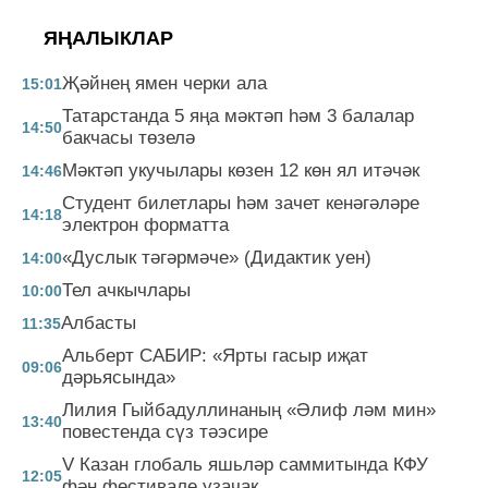
ЯҢАЛЫКЛАР
Җәйнең ямен черки ала
15:01
Татарстанда 5 яңа мәктәп һәм 3 балалар
14:50
бакчасы төзелә
Мәктәп укучылары көзен 12 көн ял итәчәк
14:46
Студент билетлары һәм зачет кенәгәләре
14:18
электрон форматта
«Дуслык тәгәрмәче» (Дидактик уен)
14:00
Тел ачкычлары
10:00
Албасты
11:35
Альберт САБИР: «Ярты гасыр иҗат
09:06
дәрьясында»
Лилия Гыйбадуллинаның «Әлиф ләм мин»
13:40
повестенда сүз тәэсире
V Казан глобаль яшьләр саммитында КФУ
12:05
фән фестивале узачак