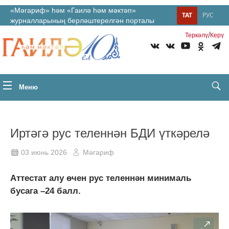
«Мәгариф» һәм «Гаилә һәм мәктәп»
ТАТ
РУС
журналларының берләштерелгән порталы
/
Теркəлү
Керү
Меню
Иртәгә рус теленнән БДИ үткәрелә
03 июнь 2026
Мәгариф
Аттестат алу өчен рус теленнән минималь
бусага –24 балл.