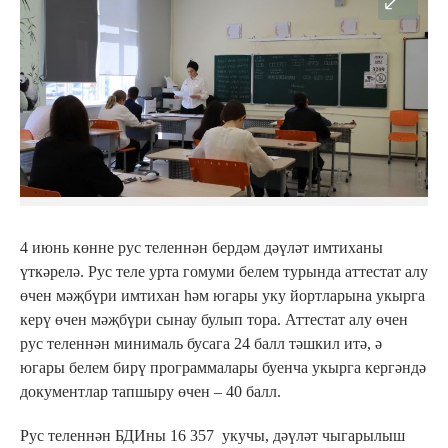
4 июнь көнне рус теленнән бердәм дәүләт имтиханы
үткәрелә. Рус теле урта гомуми белем турында аттестат алу
өчен мәҗбүри имтихан һәм югары уку йортларына укырга
керү өчен мәҗбүри сынау булып тора. Аттестат алу өчен
рус теленнән минималь бусага 24 балл тәшкил итә, ә
югары белем бирү программалары буенча укырга кергәндә
документлар тапшыру өчен – 40 балл.
Рус теленнән БДИны 16 357 укучы, дәүләт чыгарылыш