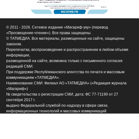
© 2011 - 2026. Сетевое издание «Мәгариф-уку» (перевод
«Просвещение-чтение»). Все права защищены.
© ТАТМЕДИА. Все материалы, размещенные на сайте, защищены
законом.
Перепечатка, воспроизведение и распространение в любом объеме
информации,
размещенной на сайте, возможна только с письменного согласия
редакций СМИ.
При поддержке Республиканского агентства по печати и массовым
коммуникациям «ТАТМЕДИА».
Наименование СМИ: Филиал АО «ТАТМЕДИА» («Редакция журнала
«Магариф»)
№ свидетельства о регистрации СМИ, дата: ФС 77-71190 от 27
сентября 2017 г.
выдано Федеральной службой по надзору в сфере связи,
информационных технологий и массовых коммуникаций
ФИО главного редактора: Закирова Гелюся Рауфовна
Адрес редакции: 420066, Российская Федерация, Татарстан Респ., г.
Казань, ул. Декабристов, д. 2
Телефон редакции: (843) 222-09-84 (14-61], 222-06-09