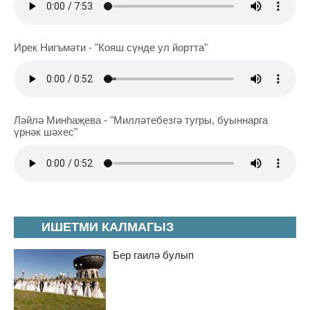
Ирек Нигъмәти - "Кояш сүнде ул йортта"
Ләйлә Минһаҗева - "Милләтебезгә тугры, буыннарга
үрнәк шәхес"
ИШЕТМИ КАЛМАГЫЗ
Бер гаилә булып