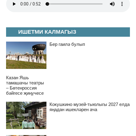
ИШЕТМИ КАЛМАГЫЗ
Бер гаилә булып
Казан Яшь
тамашачы театры
– Бөтенроссия
бәйгесе җиңүчесе
Кокушкино музей-тыюлыгы 2027 елда
яңадан ишекләрен ача