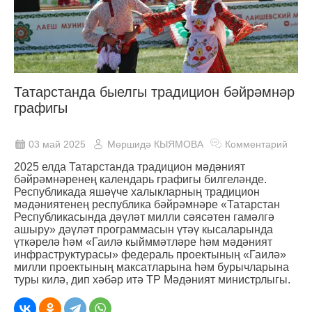
Татарстанда быелгы традицион бәйрәмнәр
графигы
03 май 2025
Мөршидә КЫЯМОВА
Комментарий
2025 елда Татарстанда традицион мәдәният
бәйрәмнәренең календарь графигы билгеләнде.
Республикада яшәүче халыкларның традицион
мәдәниятенең республика бәйрәмнәре «Татарстан
Республикасында дәүләт милли сәясәтен гамәлгә
ашыру» дәүләт программасын үтәү кысаларында
үткәрелә һәм «Гаилә кыйммәтләре һәм мәдәният
инфраструктурасы» федераль проектының «Гаилә»
милли проектының максатларына һәм бурычларына
туры килә, дип хәбәр итә ТР Мәдәният министрлыгы.