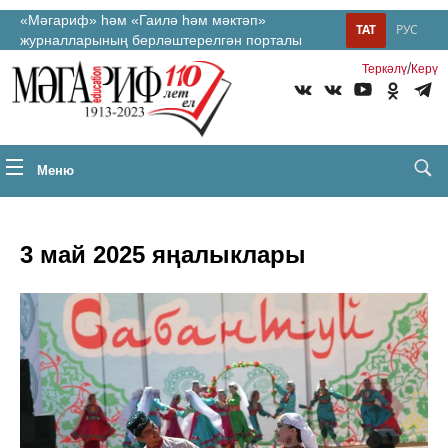
«Мәгариф» һәм «Гаилә һәм мәктәп»
ТАТ
РУС
журналларының берләштерелгән порталы
/
Теркəлү
Керү
Меню
3 май 2025 яңалыклары