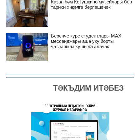
Казан һәм Кокушкино музейлары бер
тарихи хикәягә берләшәчәк
Беренче курс студентлары MAX
мессенджеры аша уку йорты
чатларына кушыла алачак
ТӘКЪДИМ ИТӘБЕЗ