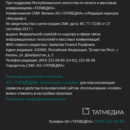
При поддержке Республиканского агентства по печати и массовым
коммуникациям «ТАТМЕДИА».
Наименование СМИ: Филиал АО «ТАТМЕДИА» («Редакция журнала
«Магариф»)
№ свидетельства о регистрации СМИ, дата: ФС 77-71190 от 27
сентября 2017 г.
выдано Федеральной службой по надзору в сфере связи,
информационных технологий и массовых коммуникаций
ФИО главного редактора: Закирова Гелюся Рауфовна
Адрес редакции: 420066, Российская Федерация, Татарстан Респ., г.
Казань, ул. Декабристов, д. 2
Телефон редакции: (843) 222-09-84 (14-61], 222-06-09
Учредитель СМИ: АО «ТАТМЕДИА»
Антикоррупционная политика
АО «ТАТМЕДИА» использует «cookie»
для персонализации
сервисов и удобства пользователей сайтом. Использование «cookie»
можно отменить в настройках браузера.
Политика конфиденциальности
(843) 222 09 84
Телефон АО «ТАТМЕДИА»: