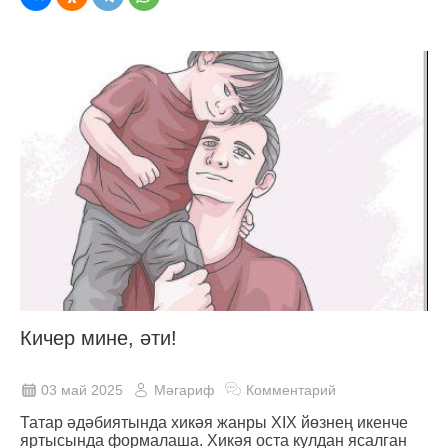
Кичер мине, әти!
03 май 2025
Мәгариф
Комментарий
Татар әдәбиятында хикәя жанры XIX йөзнең икенче
яртысында формалаша. Хикәя оста кулдан ясалган