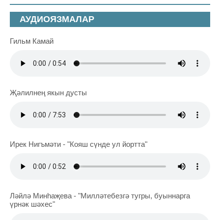
АУДИОЯЗМАЛАР
Гильм Камай
Җәлилнең якын дусты
Ирек Нигъмәти - "Кояш сүнде ул йортта"
Ләйлә Минһаҗева - "Милләтебезгә тугры, буыннарга
үрнәк шәхес"