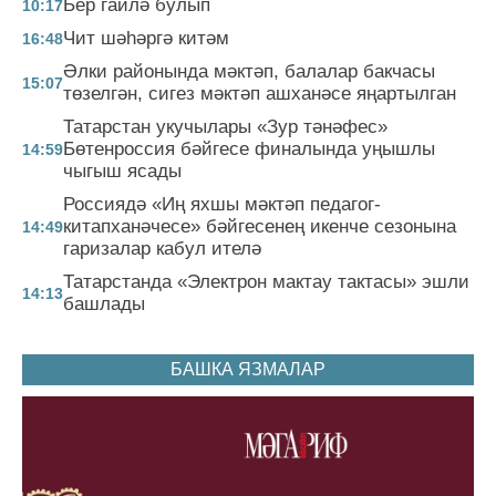
Бер гаилә булып
10:17
Чит шәһәргә китәм
16:48
Әлки районында мәктәп, балалар бакчасы
15:07
төзелгән, сигез мәктәп ашханәсе яңартылган
Татарстан укучылары «Зур тәнәфес»
Бөтенроссия бәйгесе финалында уңышлы
14:59
чыгыш ясады
Россиядә «Иң яхшы мәктәп педагог-
китапханәчесе» бәйгесенең икенче сезонына
14:49
гаризалар кабул ителә
Татарстанда «Электрон мактау тактасы» эшли
14:13
башлады
БАШКА ЯЗМАЛАР