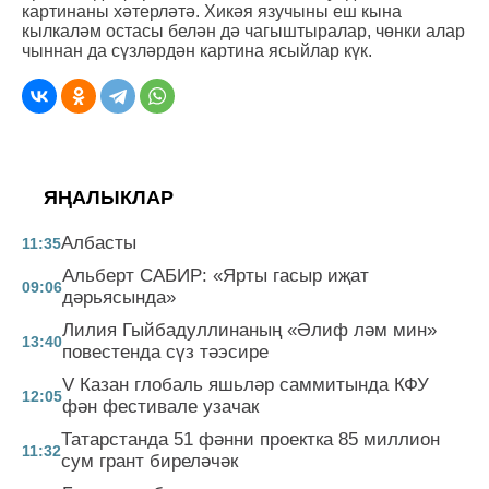
картинаны хәтерләтә. Хикәя язучыны еш кына
кылкаләм остасы белән дә чагыштыралар, чөнки алар
чыннан да сүзләрдән картина ясыйлар күк.
ЯҢАЛЫКЛАР
Албасты
11:35
Альберт САБИР: «Ярты гасыр иҗат
09:06
дәрьясында»
Лилия Гыйбадуллинаның «Әлиф ләм мин»
13:40
повестенда сүз тәэсире
V Казан глобаль яшьләр саммитында КФУ
12:05
фән фестивале узачак
Татарстанда 51 фәнни проектка 85 миллион
11:32
сум грант биреләчәк