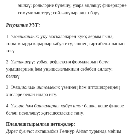
эшләү; рольләрне бүлешү; үзара аңлашу; фикерләрне
гомумиләштерү; сөйләшүләр алып бару.
Регулятив УУГ
:
1.
Үзоешканлык:
уку мәсьәләләрен кую; аерым гына,
төркемнәрдә карарлар кабул итү; эшнең тәртибен-планын
төзү.
2.
Үзтикшерү:
үзбәя, рефлексия формаларын белү;
уңышларның һәм уңышсызлыкның сәбәбен аңлату;
бәяләү.
3.
Эмоциональ интеллект
: үзеңнең һәм иптәшләреңнең
хисләре белән идарә итү.
4.
Үзеңне һәм башкаларны кабул итү:
башка кеше фикере
белән исәпләшү; җитешсезлекне тану.
Планлаштырылган нәтиҗәләр:
Дәрес буенча:
якташыбыз Гөлнур Айзат турында мөһим