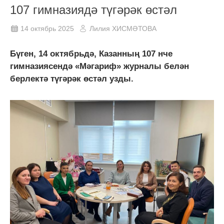
107 гимназиядә түгәрәк өстәл
14 октябрь 2025
Лилия ХИСМӘТОВА
Бүген, 14 октябрьдә, Казанның 107 нче
гимназиясендә «Мәгариф» журналы белән
берлектә түгәрәк өстәл узды.