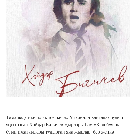
Тамашада ике чор кисешәчәк. Үткәннән кайтаваз булып
яңгыраган Хәйдәр Бигичев җырлары һәм «Калеб»яшь
буын иҗатчылары тудырган яңа җырлар, бер җепкә