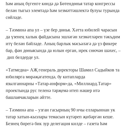
һәм аның бүгенге көндә дә Бөтендөнья татар конгрессы
белән тыгыз элемтәдә һәм хезмәттәшлектә булуы турында
сөйләде.
– Тәэминә апа ул – үзе бер дөнья. Хәтта юбилей чарасын
да үзенең халык файдасына эшләгән хезмәтләрен тәкъдим
итү белән бәйләде. Аның барлык мәсьәләгә дә үз фикере
бар, фән дөньясында да юлын ерган, ирек сөючән шәхес, –
дип белдерде ул.
«Татмедиа» АҖ генераль директоры Шамил Садыйков та
юбилярга мөрәҗәгатендә, бу китапларда
язылганнарны «Татар-информ»да, «Миллиард.Татар»
проектында рус теленә тәрҗемә итеп нәшер итә
башлаячакларын әйтте.
– Тәэминә апа – узган гасырның 90 нчы елларыннан ук
татар хатын-кызлары темасын күтәреп җибәргән кеше.
Безнең бирегә бик зур делегация килде – газета һәм