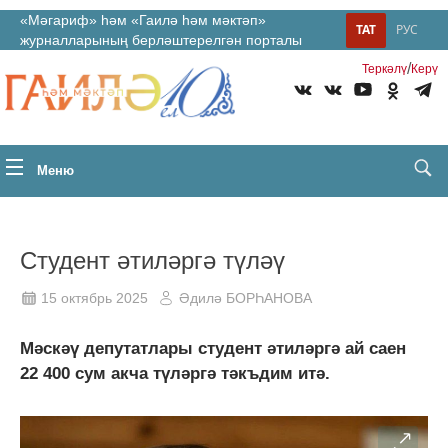
«Мәгариф» һәм «Гаилә һәм мәктәп»
ТАТ
РУС
журналларының берләштерелгән порталы
/
Теркəлү
Керү
Меню
Студент әтиләргә түләү
15 октябрь 2025
Әдилә БОРҺАНОВА
Мәскәү депутатлары студент әтиләргә ай саен
22 400 сум акча түләргә тәкъдим итә.