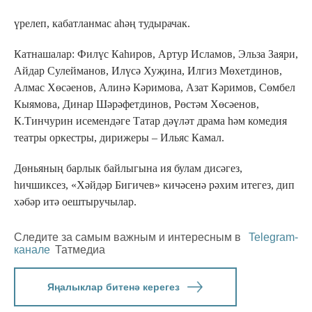
үрелеп, кабатланмас аһәң тудырачак.
Катнашалар: Филүс Каһиров, Артур Исламов, Эльза Заяри,
Айдар Сулейманов, Илүсә Хуҗина, Илгиз Мөхетдинов,
Алмас Хөсәенов, Алинә Кәримова, Азат Кәримов, Сөмбел
Кыямова, Динар Шәрәфетдинов, Рөстәм Хөсәенов,
К.Тинчурин исемендәге Татар дәүләт драма һәм комедия
театры оркестры, дирижеры – Ильяс Камал.
Дөньяның барлык байлыгына ия булам дисәгез,
һичшиксез, «Хәйдәр Бигичев» кичәсенә рәхим итегез, дип
хәбәр итә оештыручылар.
Следите за самым важным и интересным в
Telegram-
канале
Татмедиа
Яңалыклар битенә керегез