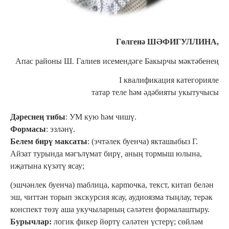
Гөлгенә ШӘФИГУЛЛИНА,
Апас районы Ш. Галиев исемендәге Бакырчы мәктәбенең
I квалификация категорияле
татар теле һәм әдәбияты укытучысы
Дәреснең тибы
: УМ кую һәм чишү.
Формасы
: эзләнү.
Белем бирү максаты
: (эчтәлек буенча) якташыбыз Г.
Айзат турында мәгълүмат бирү
,
аның тормыш юлына,
иҗатына күзәтү ясау;
(эшчәнлек буенча) mаблица, карmочка, текст, китап белән
эш, читтән торып экскурсия ясау, аудиоязма тыңлау, терәк
конспект төзү аша укучыларның сәләтен формалаштыру.
Бурычлар:
логик фикер йөртү сәләтен үстерү; сөйләм