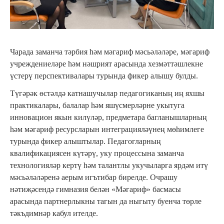
Чарада заманча тәрбия һәм мәгариф мәсьәләләре, мәгариф
учреждениеләре һәм нәшрият арасында хезмәттәшлекне
үстерү перспективалары турында фикер алышу булды.
Түгәрәк өстәлдә катнашучылар педагогиканың иң яхшы
практикалары, балалар һәм яшүсмерләрне укытуга
инновацион якын килүләр, предметара багланышларның
һәм мәгариф ресурсларын интеграцияләүнең мөһимлеге
турында фикер алыштылар. Педагогларның
квалификациясен күтәрү, уку процессына заманча
технологияләр кертү һәм талантлы укучыларга ярдәм итү
мәсьәләләренә аерым игътибар бирелде. Очрашу
нәтиҗәсендә гимназия белән «Мәгариф» басмасы
арасында партнерлыкны тагын да ныгыту буенча төрле
тәкъдимнәр кабул ителде.