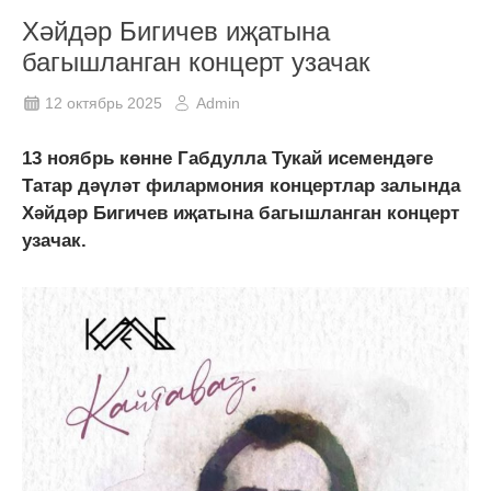
Хәйдәр Бигичев иҗатына
багышланган концерт узачак
12 октябрь 2025
Admin
13 ноябрь көнне Габдулла Тукай исемендәге
Татар дәүләт филармония концертлар залында
Хәйдәр Бигичев иҗатына багышланган концерт
узачак.