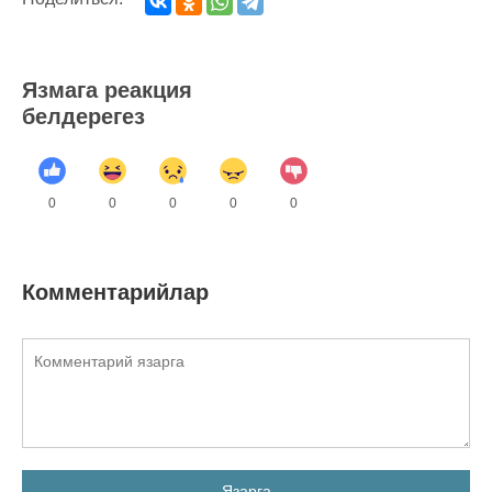
Язмага реакция
белдерегез
0
0
0
0
0
Комментарийлар
Язарга