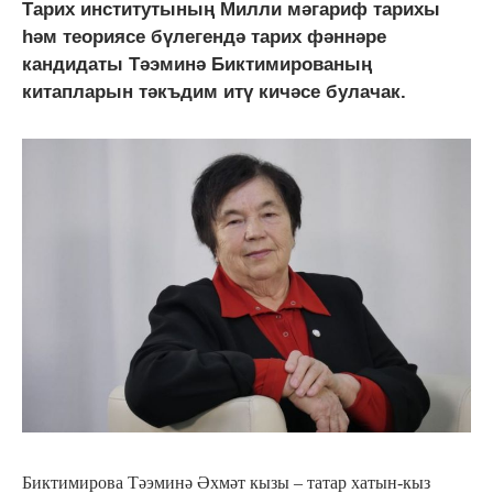
Тарих институтының Милли мәгариф тарихы
һәм теориясе бүлегендә тарих фәннәре
кандидаты Тәэминә Биктимированың
китапларын тәкъдим итү кичәсе булачак.
Биктимирова Тәэминә Әхмәт кызы – татар хатын-кыз