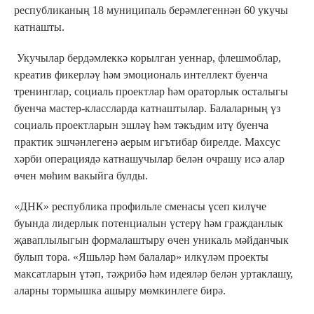
республиканың 18 муниципаль берәмлегеннән 60 укучы
катнашты.
Укучылар бердәмлеккә корылган уеннар, флешмоблар,
креатив фикерләү һәм эмоциональ интеллект буенча
тренинглар, социаль проектлар һәм ораторлык осталыгы
буенча мастер-классларда катнаштылар. Балаларның үз
социаль проектларын эшләү һәм тәкъдим итү буенча
практик эшчәнлегенә аерым игътибар бирелде. Махсус
хәрби операциядә катнашучылар белән очрашу исә алар
өчен мөһим вакыйга булды.
«ДНК» республика профильле сменасы үсеп килүче
буында лидерлык потенциалын үстерү һәм гражданлык
җаваплылыгын формалаштыру өчен уникаль мәйданчык
булып тора. «Яшьләр һәм балалар» илкүләм проекты
максатларын үтәп, тәҗрибә һәм идеяләр белән уртаклашу,
аларны тормышка ашыру мөмкинлеге бирә.