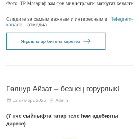
Фото: ТР Мәгариф һәм фән министрлыгы матбугат хезмәте
Следите за самым важным и интересным в
Telegram-
канале
Татмедиа
Яңалыклар битенә керегез
Гөлнур Айзат – безнең горурлык!
12 октябрь 2025
Admin
(7 нче сыйныфта татар теле һәм әдәбияты
дәресе)