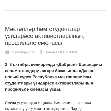
Мәктәпләр һәм студентлар
үзидарәсе активистларының
профильле сменасы
12 октябрь 2025
Әдилә БОРҺАНОВА
2–8 октябрь көннәрендә «Добрый» балаларны
сәламәтләндерү лагере базасында «Даешь
новый курс» Республика мәктәпләре һәм
студентлары үзидарәсе активистларының
профильле сменасы узды.
Смена укучыларда социаль әһәмиятле эшчәнлеккә
кызыксыну уяту максатын күздә тота. Чарада