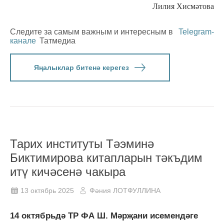
Лилия Хисмәтова
Следите за самым важным и интересным в
Telegram-
канале
Татмедиа
Яңалыклар битенә керегез
Тарих институты Тәэминә
Биктимирова китапларын тәкъдим
итү кичәсенә чакыра
13 октябрь 2025
Фәния ЛОТФУЛЛИНА
14 октябрьдә ТР ФА Ш. Мәрҗани исемендәге