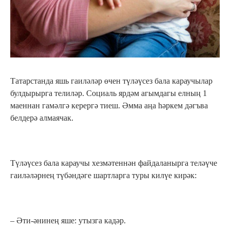
Татарстанда яшь гаиләләр өчен түләүсез бала караучылар
булдырырга телиләр. Социаль ярдәм агымдагы елның 1
маеннан гамәлгә керергә тиеш. Әмма аңа һәркем дәгъва
белдерә алмаячак.
Түләүсез бала караучы хезмәтеннән файдаланырга теләүче
гаиләләрнең түбәндәге шартларга туры килүе кирәк:
– Әти-әнинең яше: утызга кадәр.