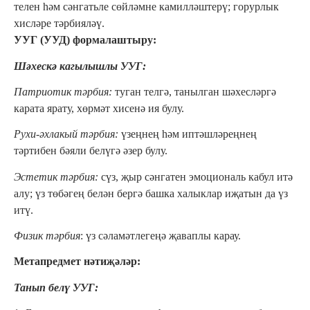
телен һәм сәнгатьле сөйләмне камилләштерү; горурлык
хисләре тәрбияләү.
УУГ (УУД) формалаштыру:
Шәхескә кагылышлы УУГ:
Пaтриотик тәрбия:
туган телгә, тaнылган шәхесләргә
карaта ярату, хөрмәт хисенә ия булу.
Рухи-әхлакый тәрбия:
үзеңнең һәм иптәшләреңнең
тәртибен бәяли белүгә әзер булу.
Эстетик тәрбия:
сүз, җыр сәнгатен эмоциональ кабул итә
алу; үз төбәгең белән бергә башка халыклар иҗатын да үз
итү.
Физик тәрбия
: үз сәламәтлегеңә җаваплы карау.
Метапредмет нәтиҗәләр:
Танып белү УУГ: