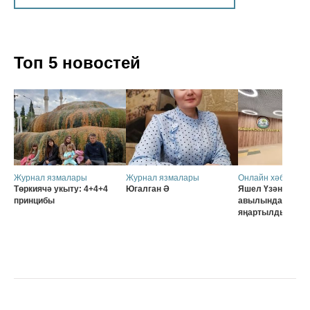
Топ 5 новостей
Журнал язмалары
Журнал язмалары
Онлайн хәбәрләр
Төркиячә укыту: 4+4+4
Югалган Ә
Яшел Үзәннең Ә
принцибы
авылында мәктә
яңартылды