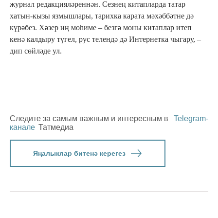
журнал редакцияләреннән. Сезнең китапларда татар
хатын-кызы язмышлары, тарихка карата мәхәббәтне дә
күрәбез. Хәзер иң мөһиме – безгә моны китаплар итеп
кенә калдыру түгел, рус телендә дә Интернетка чыгару, –
дип сөйләде ул.
Следите за самым важным и интересным в
Telegram-
канале
Татмедиа
Яңалыклар битенә керегез