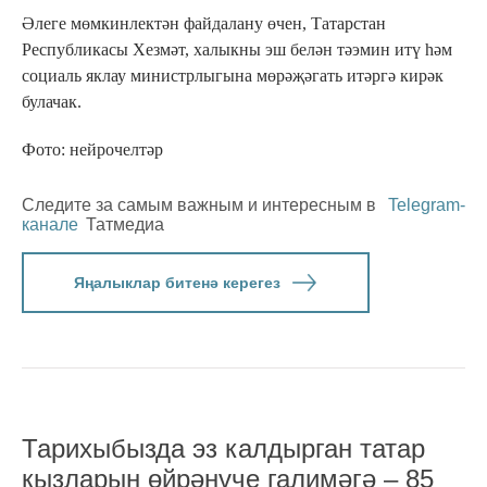
Әлеге мөмкинлектән файдалану өчен, Татарстан
Республикасы Хезмәт, халыкны эш белән тәэмин итү һәм
социаль яклау министрлыгына мөрәҗәгать итәргә кирәк
булачак.
Фото: нейрочелтәр
Следите за самым важным и интересным в
Telegram-
канале
Татмедиа
Яңалыклар битенә керегез
Тарихыбызда эз калдырган татар
кызларын өйрәнүче галимәгә – 85