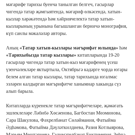
мәгарифе тарихы буенча танылган белгеч, гасырлар
чигендә татар җәмгыятендә, мәгариф өлкәсендә, хатын-
кызлар хәрәкәтендә һәм хәйриячелектә татар хатын-
кызларының урынына багышланган берничә монография,
күп санлы мәкаләләр авторы.
Аның
«Татар хатын-кызлары мәгърифәт юлында»
һәм
«Тарихыбызда татар кызлары»
китапларында 19-20
гасырлар чигендә татар хатын-кыз мәгарифенең үсеш
үзенчәлекләре яктыртыла, Октябрьгә кадәрге чорда югары
белем алган татар кызлары, татар тарихында югалмас
эзләрен калдырган мәгърифәтче ханымнар хакында сүз
алып барыла.
Китапларда күренекле татар мәгърифәтчеләре, җәмәгать
эшлеклеләре Ләбибә Хөсәенова, Багбостан Мөэминова,
Сара Шакулова, Фәхрелбәнат Сөләймания, Фатыйма
Әдһәмова, Фатыйма Дәүләткилдиева, Разия Котлыярова,
Мәрьям Мөштәриева, Галимәтелбәнат Биктимерия, Зөһрә