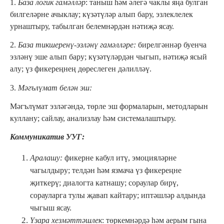
1.
База логик гамәлләр
: таныш һәм әлегә чаклы яңа булган
билгеләрне ачыклау; күзәтүләр алып бару, эзлеклелек
урнаштыру, табылган белемнәрдән нәтиҗә ясау.
2.
База тикшеренү-эзләнү гамәлләре:
бирелгәннәр буенча
эзләнү эше алып бару; күзәтүләрдән чыгып, нәтиҗә ясый
алу; үз фикереңнең дөреслеген дәлилләү.
3.
Мәгълүмат белән эш:
Мәгълүмат эзләгәндә, төрле эш формаларын, методларын
куллану; сайлау, анализлау һәм системалаштыру.
Коммуникатив УУГ:
Аралашу:
фикерне кабул итү, эмоцияләрне
чагылдыру; телдән һәм язмача үз фикереңне
җиткерү; диалогта катнашу; сораулар бирү,
сорауларга тулы җавап кайтару; иптәшләр алдында
чыгыш ясау.
Үзара хезмәттәшлек
: төркемнәрдә һәм аерым гына