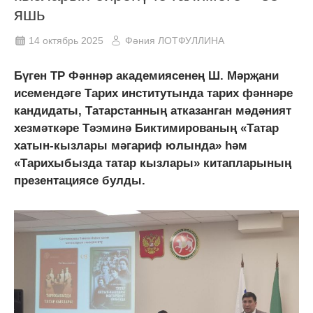
яшь
14 октябрь 2025
Фәния ЛОТФУЛЛИНА
Бүген ТР Фәннәр академиясенең Ш. Мәрҗани
исемендәге Тарих институтында тарих фәннәре
кандидаты, Татарстанның атказанган мәдәният
хезмәткәре Тәэминә Биктимированың «Татар
хатын-кызлары мәгариф юлында» һәм
«Тарихыбызда татар кызлары» китапларының
презентациясе булды.