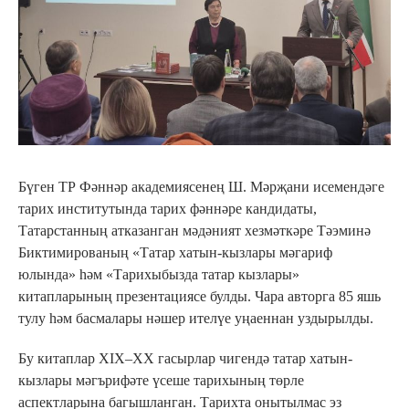
Бүген ТР Фәннәр академиясенең Ш. Мәрҗани исемендәге
тарих институтында тарих фәннәре кандидаты,
Татарстанның атказанган мәдәният хезмәткәре Тәэминә
Биктимированың «Татар хатын-кызлары мәгариф
юлында» һәм «Тарихыбызда татар кызлары»
китапларының презентациясе булды. Чара авторга 85 яшь
тулу һәм басмалары нәшер ителүе уңаеннан уздырылды.
Бу китаплар XIX–XX гасырлар чигендә татар хатын-
кызлары мәгърифәте үсеше тарихының төрле
аспектларына багышланган. Тарихта онытылмас эз