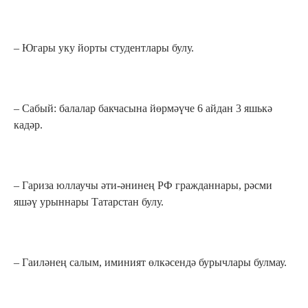
– Югары уку йорты студентлары булу.
– Сабый: балалар бакчасына йөрмәүче 6 айдан 3 яшькә
кадәр.
– Гариза юллаучы әти-әнинең РФ гражданнары, рәсми
яшәү урыннары Татарстан булу.
– Гаиләнең салым, иминият өлкәсендә бурычлары булмау.