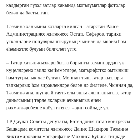
калдырган гүзәл затлар хакында мәгълүматлар фотолар
белән дә баетылган.
Тәэминә ханымны котларга килгән Татарстан Рәисе
Администрациясе җитәкчесе Әсгать Сәфәров, тарихи
үткәннәрне популярлаштыруның чыннан да мөһим һәм
әһәмиятле булуын билгеләп үтте.
– Татар хатын-кызларыбызга борынгы заманнардан ук
күңелләренә гаилә кыйммәтләре, мәгърифәткә омтылыш
һәм тугрылык хас булган. Моннан тыш татар кызлары
тапкырлык һәм зирәклекләре белән дә билгеле. Чыннан да,
Тәэминә апа, шундый гаять олы эшкә алынганыгыз, татар
дөньясының төрле якларын ачканыгыз өчен
рәхмәтләребезне кабул итегез, – дип сөйләде ул.
ТР Дәүләт Советы депутаты, Бөтендөнья татар конгрессы
Башкарма комитеты җитәкчесе Данис Шакиров Тәэминә
Биктимированы мәгърифәтче Мөхлисә Бубига тиңләде