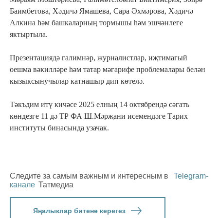
Баимбетова, Хәдичә Ямашева, Сара Әхмәрова, Хәдичә
Алкина һәм башкаларның тормышы һәм эшчәнлеге
яктыртыла.
Презентациядә галимнәр, журналистлар, иҗтимагый
оешма вәкилләре һәм татар мәгарифе проблемалары белән
кызыксынучылар катнашыр дип көтелә.
Тәкъдим итү кичәсе 2025 елның 14 октябрендә сәгать
көндезге 11 дә ТР ФА Ш.Мәрҗани исемендәге Тарих
институты бинасында узачак.
Следите за самым важным и интересным в
Telegram-
канале
Татмедиа
Яңалыклар битенә керегез