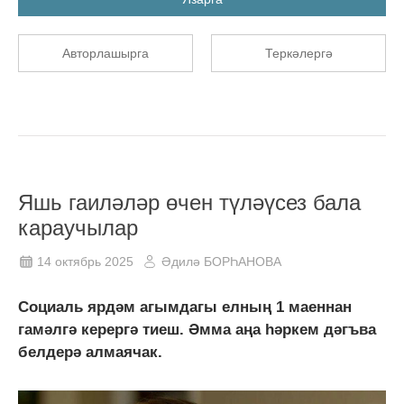
Авторлашырга
Теркәлергә
Яшь гаиләләр өчен түләүсез бала
караучылар
14 октябрь 2025
Әдилә БОРҺАНОВА
Социаль ярдәм агымдагы елның 1 маеннан
гамәлгә керергә тиеш. Әмма аңа һәркем дәгъва
белдерә алмаячак.