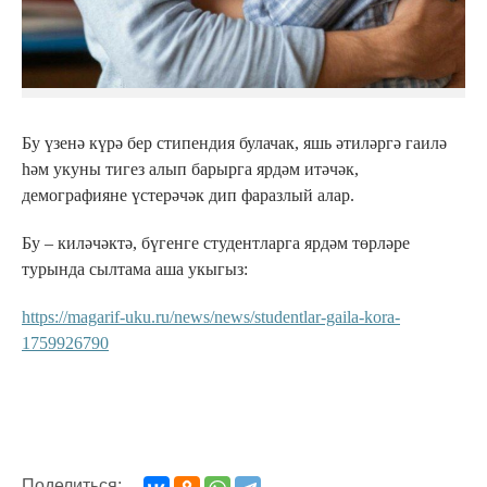
Бу үзенә күрә бер стипендия булачак, яшь әтиләргә гаилә
һәм укуны тигез алып барырга ярдәм итәчәк,
демографияне үстерәчәк дип фаразлый алар.
Бу – киләчәктә, бүгенге студентларга ярдәм төрләре
турында сылтама аша укыгыз:
https://magarif-uku.ru/news/news/studentlar-gaila-kora-
1759926790
Поделиться: