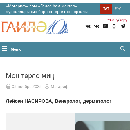
«Мәгариф» һәм «Гаилә һәм мәктәп»
ТАТ
РУС
журналларының берләштерелгән порталы
/
Теркəлү
Керү
Меню
Мең төрле миң
03 ноябрь 2025
Мәгариф
Ләйсән НАСИРОВА, Венеролог, дерматолог