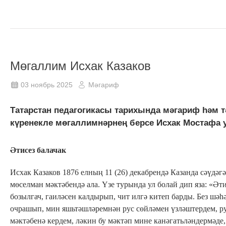
Мөгаллим Исхак Казаков
03 ноябрь 2025
Мәгариф
Татарстан педагогикасы тарихында мәгариф һәм т
күренекле мөгаллимнәрнең берсе Исхак Мостафа 
Әтисез балачак
Исхак Казаков 1876 елның 11 (26) декабрендә Казанда сәүдәг
мөселман мәктәбендә ала. Үзе турында ул болай дип яза: «Әт
бозылгач, гаиләсен калдырып, чит илгә китеп барды. Без шәһ
очрашып, мин яшьтәшләремнән рус сөйләмен үзләштердем, р
мәктәбенә кердем, ләкин бу мәктәп мине канәгатьләндермәде