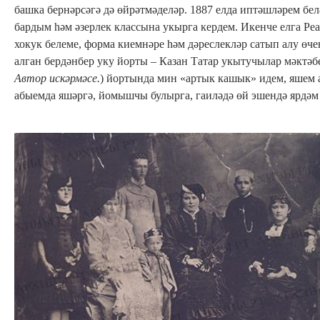
башка бернәрсәгә дә өйрәтмәделәр. 1887 елда иптәшләрем бе
бардым һәм әзерлек классына укырга кердем. Икенче елга Ре
хокук белеме, форма киемнәре һәм дәреслекләр сатып алу өче
алган бердәнбер уку йорты – Казан Татар укытучылар мәктә
Автор искәрмәсе.
) йортында мин «артык кашык» идем, яшем 
абыемда яшәргә, йомышчы булырга, гаиләдә өй эшендә ярдәм и