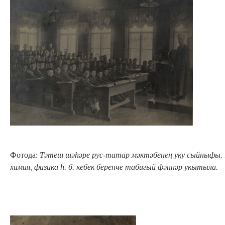
Фотода:
Тәтеш шәһәре рус-татар
мәктәбенең уку сыйныфы. 1
химия, физика һ. б. кебек беренче табигый фәннәр укытыла.