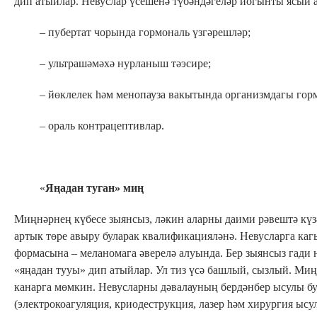
дип атыйлар. Невуслар үсешенә түбәндәгеләр йогынты ясый а
– пубертат чорында гормональ үзгәрешләр;
– ультрашәмәхә нурланыш тәэсире;
– йөклелек һәм менопауза вакытында организмдагы гормо
– ораль контрацептивлар.
«
Яңадан туган» миң
Миңнәрнең күбесе зыянсыз, ләкин аларны даими рәвештә күз
артык төре авыру буларак квалификацияләнә. Невусларга к
формасына – меланомага әверелә алуында. Бер зыянсыз гади 
«яңадан тууы» дип атыйлар. Ул тиз үсә башлый, сызлый. Миңн
канарга мөмкин. Невусларны дәвалауның бердәнбер ысулы б
(электрокоагуляция, криодеструкция, лазер һәм хирургия ысу