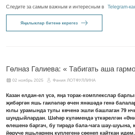
Следите за самым важным и интересным в
Telegram-ка
Яңалыклар битенә керегез
Гөлназ Галиева: « Табигать аша гарм
02 ноябрь 2025
Фәния ЛОТФУЛЛИНА
Казан елдан-ел үсә, яңа торак-комплекслар барл
җибәргән яшь гаиләләр өчен янәшәдә генә балала
юлы урамында тулы көченә эшли башлаган 79 нчы
шундыйлардан. Шәһәр күләмендә үткәрелгән «Әни,
өлешенә баргач, бу тирәдә бала-чага шау-шуына
йөрүче яшьләрнең күплегенә сөенеп кайткан идем