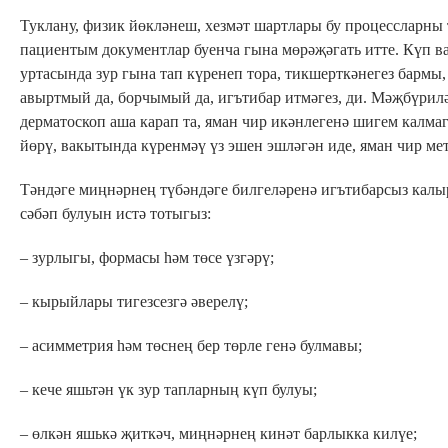
Туклану, физик йөкләнеш, хезмәт шартлары бу процессларны т
пациентым документлар буенча гына мөрәҗәгать итте. Күп 
уртасында зур гына тап күренеп тора, тикшерткәнегез бармы
авыртмый да, борчымый да, игътибар итмәгез, ди. Мәҗбүрилә
дерматоскоп аша карап та, яман чир икәнлегенә шигем калм
йөрү, вакытында күренмәү үз эшен эшләгән иде, яман чир мет
Тәндәге миңнәрнең түбәндәге билгеләренә игътибарсыз калы
сәбәп булуын истә тотыгыз:
– зурлыгы, формасы һәм төсе үзгәрү;
– кырыйлары тигезсезгә әверелү;
– асимметрия һәм төснең бер төрле генә булмавы;
– кече яшьтән үк зур тапларның күп булуы;
– өлкән яшькә җиткәч, миңнәрнең кинәт барлыкка килүе;