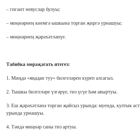
– гигант невуслар булуы;
– миңнәрнең киемгә ышкына торган җиргә урнашуы;
– миңнәрнең җәрәхәтләнүе.
Табибка мөрәҗәгать итегез:
1. Миңдә «яңадан туу» билгеләрен күреп алсагыз.
2. Тышкы билгеләре үзгәрүе, тиз үсүе һәм авыртуы.
3. Еш җәрәхәтләнә торган җайсыз урында: муенда, култык ас
урында урнашуы.
4. Тәндә миңнәр саны тиз артуы.