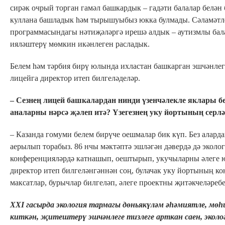
сирәк очрый торган гамәл башкардык – гадәти балалар белән
куллана башладык һәм тырышуыбыз юкка булмады. Сәламәтлек
программасындагы нәтиҗәләргә ирешә алдык – аутизмлы бал
ияләштерү мөмкин икәнлеген расладык.
Белем һәм тәрбия бирү юлында ихластан башкарган эшчәнлег
лицейга директор итеп билгеләделәр.
– Сезнең лицей башкалардан нинди үзенчәлекле яклары б
аналарны нәрсә җәлеп итә? Үзегезнең уку йортының серлә
– Казанда гомуми белем бирүче оешмалар бик күп. Без алард
аерылып торабыз. 86 нчы мәктәптә эшләгән дәвердә дә экол
конференцияләрдә катнашып, оештырып, укучыларны әлеге ю
директор итеп билгеләнгәннән соң, булачак уку йортының ко
максатлар, бурычлар билгеләп, әлеге проектны җитәкчеләребе
XXI гасырда экология тармагы дөньякүләм әһәмиятле, мөһ
киткән, җитештерү эшчәнлеге тизлеге арткан саен, экологи