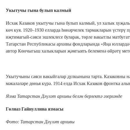
Укытучы гына булып калмый
Исхак Казаков укытучы гына булып калмый, ул халык хуҗалы
көч куя. 1920–1930 елларда һөнәрчелек тармакларын үстерү
иҗтимагый-сәяси эшлеклесе буларак, төрле вакытлы матбуга
Татарстан Республикасы архивы фондларында «Яңа юлларда» 
автор Көнчыгыш халыкларын җәмгыять белеменә өйрәтү мето
Укытучыны сәяси вакыйгалар дулкынына тарта. Казаковны н
мәкаләләре дөнья күрә. 1914 елда Исхак Казаков фронтка алы
Язма Татарстан Дәүләт архивы белән берлектә әзерләнде
Гөлназ Гайнуллина язмасы
Фото:
Татарстан Дәүләт архивы