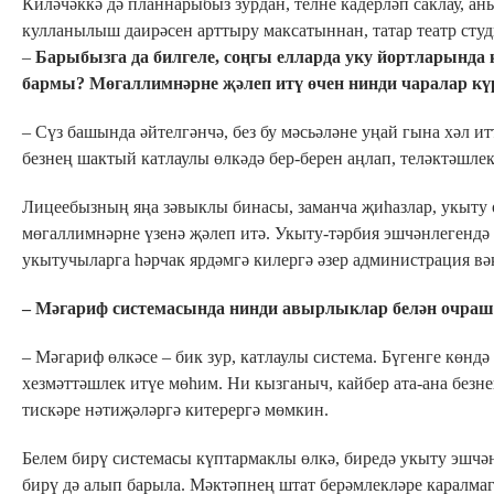
Киләчәккә дә планнарыбыз зурдан, телне кадерләп саклау, ан
кулланылыш даирәсен арттыру максатыннан, татар театр студ
–
Барыбызга да билгеле, соңгы елларда уку йортларында к
бармы? Мөгаллимнәрне җәлеп итү өчен нинди чаралар кү
– Сүз башында әйтелгәнчә, без бу мәсьәләне уңай гына хәл и
безнең шактый катлаулы өлкәдә бер-берен аңлап, теләктәшле
Лицеебызның яңа зәвыклы бинасы, заманча җиһазлар, укыту 
мөгаллимнәрне үзенә җәлеп итә. Укыту-тәрбия эшчәнлегендә 
укытучыларга һәрчак ярдәмгә килергә әзер администрация вә
–
Мәгариф системасында нинди авырлыклар белән очраш
– Мәгариф өлкәсе – бик зур, катлаулы система. Бүгенге көнд
хезмәттәшлек итүе мөһим. Ни кызганыч, кайбер ата-ана безне
тискәре нәтиҗәләргә китерергә мөмкин.
Белем бирү системасы күптармаклы өлкә, биредә укыту эшчән
бирү дә алып барыла. Мәктәпнең штат берәмлекләре каралма