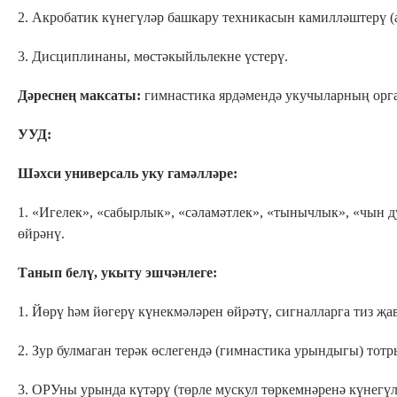
2. Акробатик күнегүләр башкару техникасын камилләштерү (ал
3. Дисциплинаны, мөстәкыйльлекне үстерү.
Дәреснең максаты:
гимнастика ярдәмендә укучыларның орг
УУД:
Шәхси универсаль уку гамәлләре:
1. «Игелек», «сабырлык», «сәламәтлек», «тынычлык», «чын д
өйрәнү.
Танып белү
,
укыту эшчәнлеге:
1. Йөрү һәм йөгерү күнекмәләрен өйрәтү, сигналларга тиз җа
2. Зур булмаган терәк өслегендә (гимнастика урындыгы) тот
3. ОРУны урында күтәрү (төрле мускул төркемнәренә күнегүлә