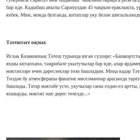
бар иде. Кадыбаш авылы Сарапулдан 45 чакрым ераклыкта, у
кебек. Мин, монда булганда, китаплар уку белән шөгыльлән
Тәтештәге оҗмах
Исхак Казаковның Тәтеш турында язган сүзләре: «Башкортст
яхшы китапханә, тәҗрибәле укытучылар бар иде, алар ярдәме
мәктәпләре өчен дәреслекләр төзи башладым. Миңа кадәр Тә
Тиздән бу атмосфераны фанатик мөселманнар арасында тарат
башлады. Татар мәктәбе үсте, укучылар саны елдан-ел артты,
яхшырды, мәктәп эше дөрес төзелде...»