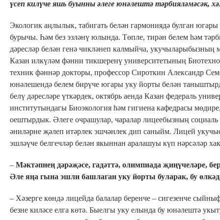
үсеп килүче яшь буынны әлеге юнәлештә тәрбияләмәсәк, хә
Экологик аңлылык, табигать белән гармониядә булган югары
бурычы. Һәм без эзләнү юлында. Төпле, тирән белем һәм тә
дәресләр белән генә чикләнеп калмыйча, укучыларыбызның 
Казан илкүләм фәнни тикшеренү университетының Биотехнол
техник фәннәр докторы, профессор Сироткин Александр Се
юнәлешендә белем бирүче югары уку йорты белән таныштырд
белү дәресләре үткәрдек, октябрь аенда Казан федераль ун
институтындагы Биоэкология һәм гигиена кафедрасы мөдире,
оештырдык. Әлеге очрашулар, чаралар лицеебызның социаль ч
әниләрне җәлеп итәрлек эшчәнлек дип саныйм. Лицей укучы
эшләүче белгечләр белән якыннан аралашуы күп нәрсәләр ха
–
Мәктәпнең дәрәҗәсе, гадәттә, олимпиада җиңүчеләре, бе
Әле яңа гына эшли башлаган уку йорты буларак, бу өлкәд
– Хәзерге көндә лицейда балалар беренче – сигезенче сыйн
безне киләсе елга көтә. Быелгы уку елында бу юнәлештә ук