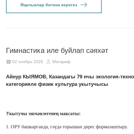
Яңалыклар битенә керегез
Гимнастика иле буйлап сәяхәт
02 ноябрь 2025
Мәгариф
Айнур КЫЯМОВ, Казандагы 79 нчы экология-техн
категорияле физик культура укытучысы
Укытучы эшчәнлегенең максаты:
1. ОРУ башкарганда, гәүдә торышын дөрес формалаштыру.