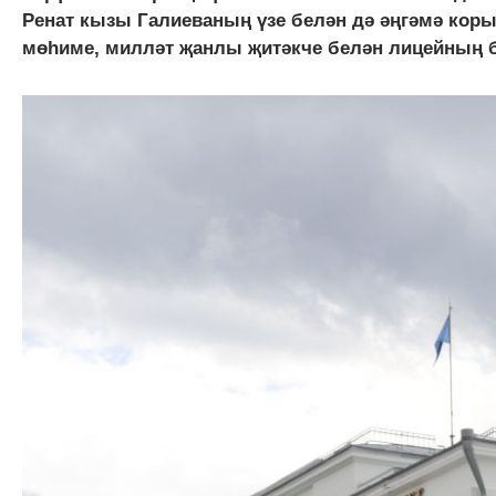
Ренат кызы Галиеваның үзе белән дә әңгәмә коры
мөһиме, милләт җанлы җитәкче белән лицейның б