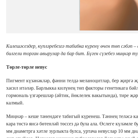
Килешәсездер, күпләребезгә табибка күренү өчен төп сәбәп – 
билгели торган авырулар да бар бит. Бүген сүзебез миңнәр т
Төрле-төрле невус
Пигмент күзәнәкләр, фәнни телдә меланоцитлар, бер җиргә җ
хасил итәләр. Барлыкка килүнең төп факторы генетикага бәй
гормональ үзгәрешләр (әйтик, йөклелек вакытында), тире җә
калмый.
Миңнәр – кеше тәнендәге табигый күренеш. Тәннең теләсә ка
кара төстә яисә бөтенләй төссез дә була ала. Өслеге күләмле 
мм диаметрга хәтле зурлыкта булса, уртача невуслар 10 мм ди