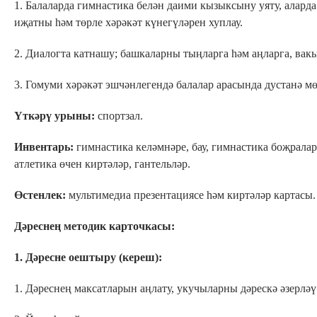
1. Балаларда гимнастика белән даими кызыксыну уяту, алар
иҗатны һәм төрле хәрәкәт күнегүләрен хуплау.
2. Диалогта катнашу; башкаларны тыңларга һәм аңларга, вак
3. Гомуми хәрәкәт эшчәнлегендә балалар арасында дустанә мө
Үткәрү урыны
:
спортзал.
Инвентарь:
гимнастика келәмнәре, бау, гимнастика боҗрала
атлетика өчен киртәләр, гантельләр.
Өстенлек:
мультимедиа презентациясе һәм киртәләр картасы.
Д
әрес
нең
методик
карточкасы:
1.
Дәресне оештыру (кереш):
1. Дәреснең максатларын аңлату, укучыларны дәрескә әзерләү