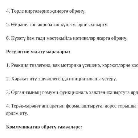
4. Төрле киртәләрне җиңәргә өйрәнү.
5. Өйрәнелгән акробатик күнегүләрне яхшырту.
6. Күзәтү һәм гади мөстәкыйль нәтиҗәләр ясарга өйрәнү.
Регулятив
укыту чаралары:
1. Реакция тизлегенә, вак моторика үсешенә, хәрәкәтләрне к
2. Хәрәкәт итү эшчәнлегендә инициативаны үстерү.
3. Организмның гомуми функциональ халәтен яхшыртуга ярд
4. Терәк-хәрәкәт аппаратын формалаштыруга, дөрес торышк
ярдәм итү.
Коммуникатив өйрәтү гамәлләре: