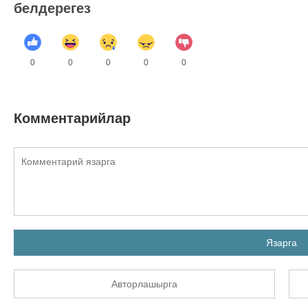
белдерегез
0
0
0
0
0
Комментарийлар
Язарга
Авторлашырга