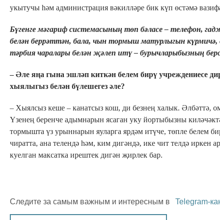
укытучы һәм администрация вәкилләре бик күп өстәмә вазиф
Бүгенге мәгариф системасының төп бәласе – телефон, гад
белән беррәттән, бала, чын тормыш матурлыгын күрмичә, 
тәрбия чаралары белән җәлеп итү – бурычларыбызның берс
– Әле яңа гына эшләп киткән б
елем бирү учреждениесе ди
хыялыгыз белән бүлешегез әле?
– Хыялсыз кеше – канатсыз кош, ди безнең халык. Әлбәттә,
Үзенең беренче адымнарын ясаган уку йортыбызны киләчәктә 
тормышта үз урыннарын яуларга ярдәм итүче, төпле белем би
чиратта, ана телендә һәм, ким дигәндә, ике чит телдә иркен 
куелган максатка ирештек дигән җирлек бар.
Следите за самым важным и интересным в
Telegram-ка