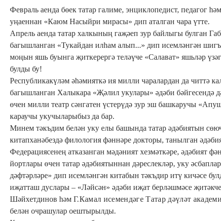
Февраль аенда бөек татар галиме, энциклопедист, педагог 
уңаеннан «Каюм Насыйри мирасы» дип аталган чара үтте.
Апрель аенда татар халкының гаҗәеп зур байлыгы булган Г
багышланган «Тукайдан илһам алып...» дип исемләнгән шигъ
моңын яшь буынга җиткерергә теләүче
«Салават» яшьләр үзә
булды бу!
Республикакүләм әһәмияткә ия милли чаралардан да читтә 
багышланган Халыкара «Җәлил укулары» әдәби бәйгесендә д
өчен милли театр сәнгатен үстерүдә зур эш башкаручы «Апуш
караучы укучыларыбыз да бар.
Минем тәкъдим белән уку елы башында татар әдәбиятын сөю
китапханәбездә
филология фәннәре докторы, танылган әдәбия
Федерациясенең атказанган мәдәният хезмәткәре, әдәбият фән
йортлары өчен татар әдәбиятыннан дәреслекләр, уку әсбапл
дәфтәрләре» дип исемләнгән китабын тәкъдир итү кичәсе бул
иҗатташ дуслары – «Ләйсән» әдәби иҗат берләшмәсе җитәкч
Шәйхетдинов һәм
Г.Камал исемендәге Татар дәүләт академ
белән очрашулар оештырылды.