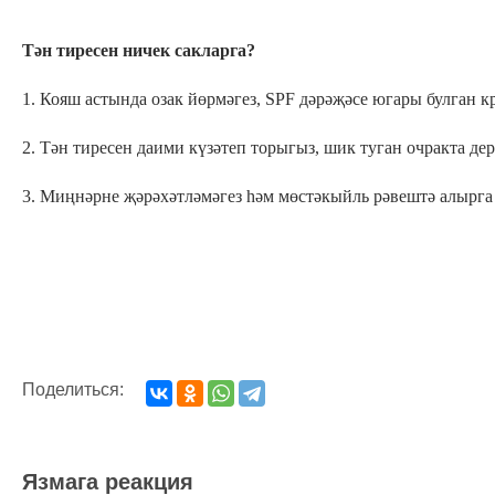
Тән тиресен ничек сакларга?
1. Кояш астында озак йөрмәгез, SPF дәрәҗәсе югары булган 
2. Тән тиресен даими күзәтеп торыгыз, шик туган очракта де
3. Миңнәрне җәрәхәтләмәгез һәм мөстәкыйль рәвештә алырга
Поделиться:
Язмага реакция