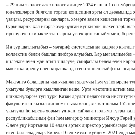
– 79 нчы экология-технология лицее 2024 елның 1 сентябрен
юнәлешләрен билгели торган концепция ярты ел дәвамында э
үзаңлы, ресурсларны сакларга, хәзерге заман кешесенең то
бурычларны хәл итәргә әзер булган күпкырлы шәхес тәрбияләү
ирешү өчен кирәкле этапларны үттек дип саныйм мин, беренч
Иң зур шатлыгыбыз – мәгариф системасында кадрлар кытлыгы
коллектив белән башлап җибәрә алуыбыз. Һәр мөгаллимебез –
киләчәге өчен җан атып эшләүче, сыйфатлы белем өчен көрәш
максатка ирешү өчен көрәшкәндә генә эшнең сыйфаты югары 
Мәктәптә балаларны чын-чынлап яратучы һәм үз һөнәренә туг
укытучы булырга хыялланган кеше. Урта мәктәпне алтын мед
шикләнүләрсез туп-туры Казан дәүләт педагогика институтына
факультетын кызыл дипломга тәмамлап, хезмәт юлым 155 нче
укытучы һөнәренә хөрмәт уяткан, сайлаган юлыма тугры калы
республикабызның фән һәм мәгариф министры Илсур Гәрәй у
Әлеге уку йортында 10 елдан артык директор урынбасары бу
итеп билгеләделәр. Биредә 16 ел хезмәт куйдым. 2021 елда