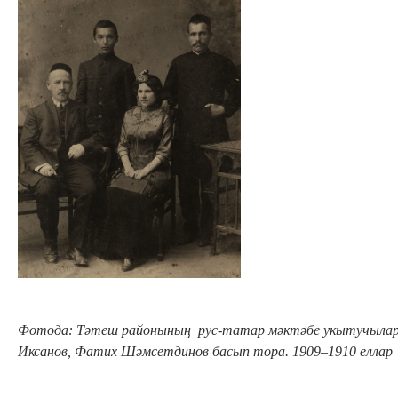
Фотода: Тәтеш
районының рус-татар мәктәбе укытучыла
Иксанов, Фатих Шәмсетдинов
басып тора
. 1909
–1910
еллар