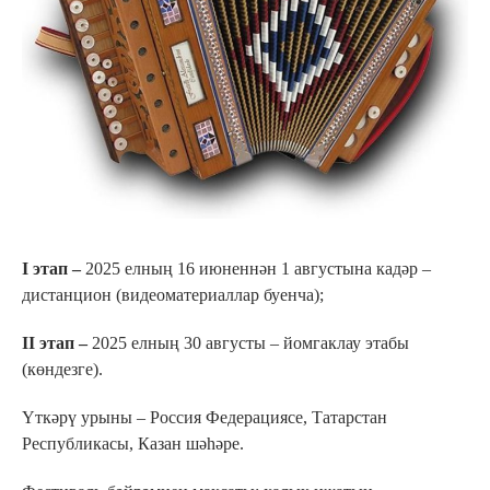
I этап –
2025 елның 16 июненнән 1 августына кадәр –
дистанцион (видеоматериаллар буенча);
II этап –
2025 елның 30 августы – йомгаклау этабы
(көндезге).
Үткәрү урыны – Россия Федерациясе, Татарстан
Республикасы, Казан шәһәре.