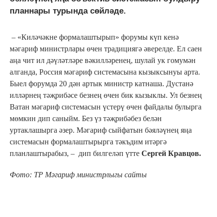
планнары турында сөйләде.
– «Киләчәкне формалаштырып» форумы күп кенә
мәгариф министрлары өчен традициягә әверелде. Ел саен
аңа чит ил дәүләтләре вәкилләренең, шулай ук гомумән
алганда, Россия мәгариф системасына кызыксынуы арта.
Быел форумда 20 дән артык министр катнаша. Дустанә
илләрнең тәҗрибәсе безнең өчен бик кызыклы. Ул безнең
Ватан мәгариф системасын үстерү өчен файдалы булырга
мөмкин дип саныйм. Без үз тәҗрибәбез белән
уртаклашырга әзер. Мәгариф сыйфатын бәяләүнең яңа
системасын формалаштырырга тәкъдим итәргә
планлаштырабыз, – дип билгеләп үтте
Сергей Кравцов.
Фото: ТР Мәгариф министрлыгы сайты