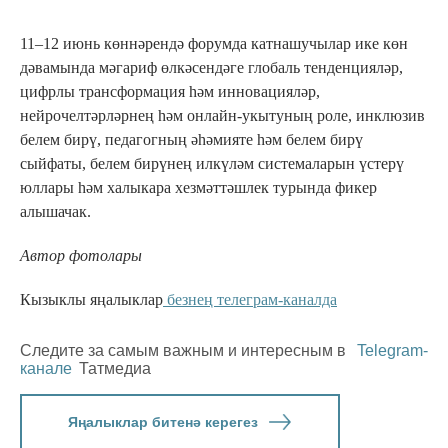
11–12 июнь көннәрендә форумда катнашучылар ике көн
дәвамында мәгариф өлкәсендәге глобаль тенденцияләр,
цифрлы трансформация һәм инновацияләр,
нейрочелтәрләрнең һәм онлайн-укытуның роле, инклюзив
белем бирү, педагогның әһәмияте һәм белем бирү
сыйфаты, белем бирүнең илкүләм системаларын үстерү
юллары һәм халыкара хезмәттәшлек турында фикер
алышачак.
Автор фотолары
Кызыклы яңалыклар
безнең телеграм-каналда
Следите за самым важным и интересным в
Telegram-
канале
Татмедиа
Яңалыклар битенә керегез