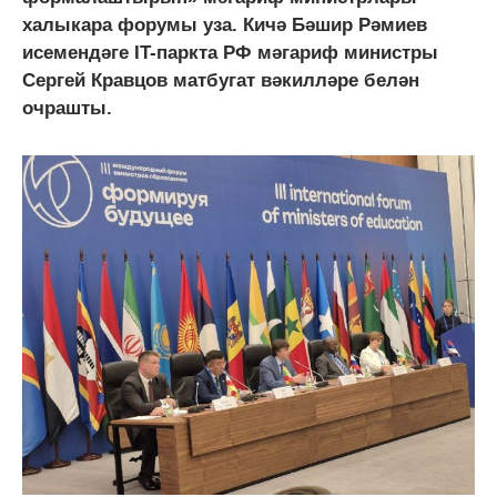
халыкара форумы уза. Кичә Бәшир Рәмиев
исемендәге IT-паркта РФ мәгариф министры
Сергей Кравцов матбугат вәкилләре белән
очрашты.