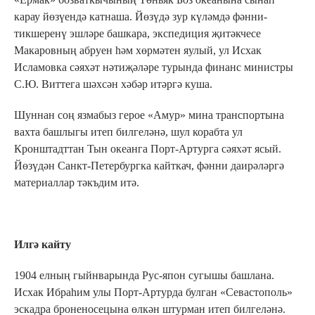
карау йөзүендә катнаша. Йөзүдә зур күләмдә фәнни-
тикшеренү эшләре башкара, экспедиция җитәкчесе
Макаровның абруен һәм хөрмәтен яулый, ул Исхак
Исламовка сәяхәт нәтиҗәләре турында финанс министры
С.Ю. Виттега шәхсән хәбәр итәргә куша.
Шуннан соң язмабыз герое «Амур» мина транспортына
вахта башлыгы итеп билгеләнә, шул корабта ул
Кронштадттан Тын океанга Порт-Артурга сәяхәт ясый.
Йөзүдән Санкт-Петербургка кайткач, фәнни даирәләргә
материаллар тәкъдим итә.
Илгә кайту
1904 елның гыйнварында Рус-япон сугышы башлана.
Исхак Ибраһим улы Порт-Артурда булган «Севастополь»
эскадра броненосецына өлкән штурман итеп билгеләнә.