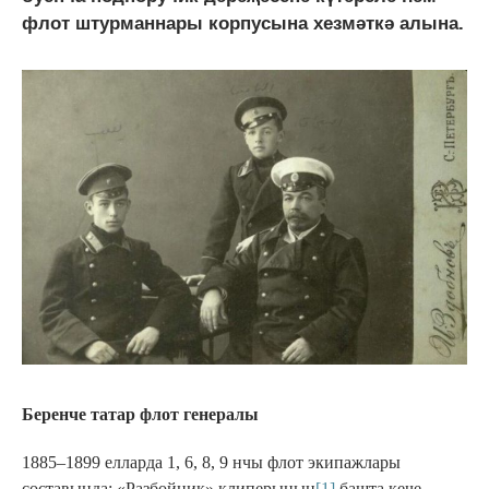
флот штурманнары корпусына хезмәткә алына.
Беренче татар флот генералы
1885–1899 елларда 1, 6, 8, 9 нчы флот экипажлары
составында; «Разбойник» клиперының
[1]
башта кече,