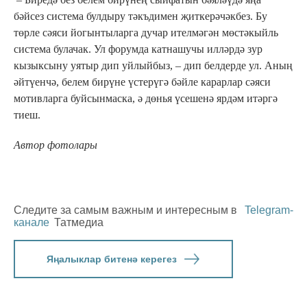
бәйсез система булдыру тәкъдимен җиткерәчәкбез. Бу
төрле сәяси йогынтыларга дучар ителмәгән мөстәкыйль
система булачак. Ул форумда катнашучы илләрдә зур
кызыксыну уятыр дип уйлыйбыз, – дип белдерде ул. Аның
әйтүенчә, белем бирүне үстерүгә бәйле карарлар сәяси
мотивларга буйсынмаска, ә дөнья үсешенә ярдәм итәргә
тиеш.
Автор фотолары
Следите за самым важным и интересным в
Telegram-
канале
Татмедиа
Яңалыклар битенә керегез