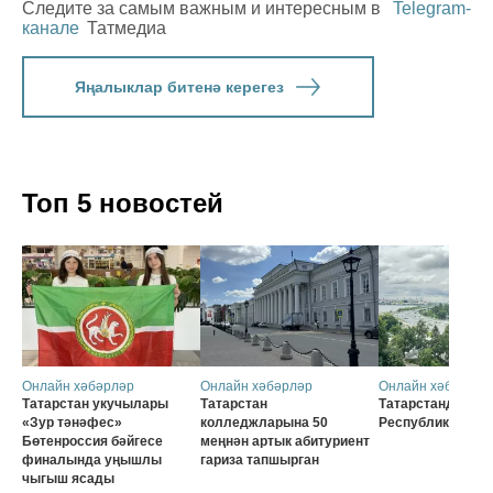
Следите за самым важным и интересным в
Telegram-
канале
Татмедиа
Яңалыклар битенә керегез
Топ 5 новостей
Онлайн хәбәрләр
Онлайн хәбәрләр
Онлайн хәбәрләр
Татарстан укучылары
Татарстан
Татарстанда 30 
«Зур тәнәфес»
колледжларына 50
Республика көне
Бөтенроссия бәйгесе
меңнән артык абитуриент
финалында уңышлы
гариза тапшырган
чыгыш ясады