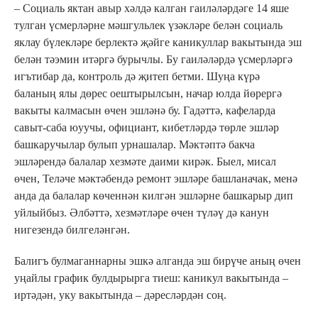
– Социаль яктан авыр хәлдә калган гаиләләрдәге 14 яше
тулган үсмерләрне мәшгульлек үзәкләре белән социаль
яклау бүлекләре берлектә җәйге каникуллар вакытында эш
белән тәэмин итәргә бурычлы. Бу гаиләләрдә үсмерләргә
игътибар да, контроль дә җитеп бетми. Шуңа күрә
баланың ялы дөрес оештырылсын, начар юлда йөрергә
вакыты калмасын өчен эшләнә бу. Гадәттә, кафеларда
савыт-саба юуучы, официант, кибетләрдә төрле эшләр
башкаручылар булып урнашалар. Мәктәптә бакча
эшләрендә балалар хезмәте даими кирәк. Быел, мисал
өчен, Теләче мәктәбендә ремонт эшләре башланачак, менә
анда да балалар көченнән килгән эшләрне башкарыр дип
уйлыйбыз. Әлбәттә, хезмәтләре өчен түләү дә канун
нигезендә билгеләнгән.
Балигъ булмаганнарны эшкә алганда эш бирүче аның өчен
уңайлы график булдырырга тиеш: каникул вакытында –
иртәдән, уку вакытында – дәресләрдән соң.