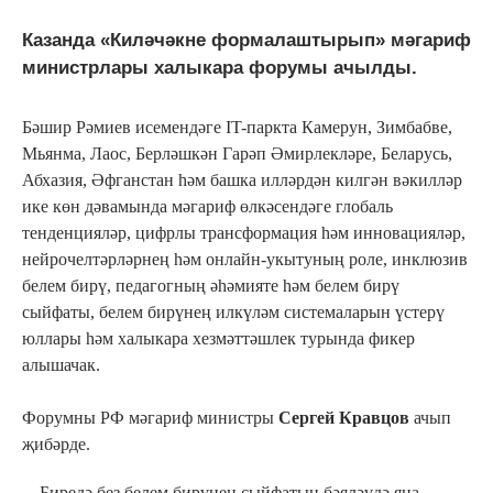
Казанда «Киләчәкне формалаштырып» мәгариф
министрлары халыкара форумы ачылды.
Бәшир Рәмиев исемендәге IT-паркта Камерун, Зимбабве,
Мьянма, Лаос, Берләшкән Гарәп Әмирлекләре, Беларусь,
Абхазия, Әфганстан һәм башка илләрдән килгән вәкилләр
ике көн дәвамында мәгариф өлкәсендәге глобаль
тенденцияләр, цифрлы трансформация һәм инновацияләр,
нейрочелтәрләрнең һәм онлайн-укытуның роле, инклюзив
белем бирү, педагогның әһәмияте һәм белем бирү
сыйфаты, белем бирүнең илкүләм системаларын үстерү
юллары һәм халыкара хезмәттәшлек турында фикер
алышачак.
Форумны РФ мәгариф министры
Сергей Кравцов
ачып
җибәрде.
– Биредә без белем бирүнең сыйфатын бәяләүдә яңа