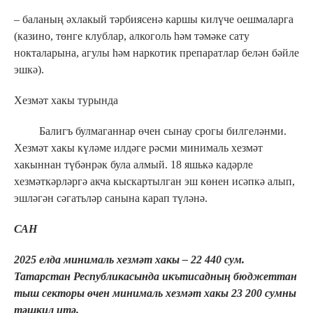
– баланың әхлакый тәрбиясенә каршы килүче оешмаларга
(казино, төнге клублар, алкоголь һәм тәмәке сату
нокталарына, агулы һәм наркотик препаратлар белән бәйле
эшкә).
Хезмәт хакы турында
Балигъ булмаганнар өчен сынау срогы билгеләнми.
Хезмәт хакы күләме илдәге рәсми минималь хезмәт
хакыннан түбәнрәк була алмый. 18 яшькә кадәрле
хезмәткәрләргә акча кыскартылган эш көнен исәпкә алып,
эшләгән сәгатьләр санына карап түләнә.
САН
2025 елда минималь хезмәт хакы – 22 440 сум.
Татарстан Республикасында икътисадның бюджеттан
тыш секторы өчен минималь хезмәт хакы 23 200 сумны
тәшкил итә.