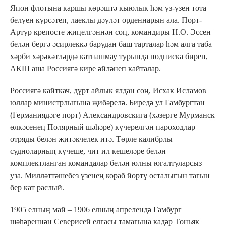
Япон флотына каршы көрәштә кыюлык һәм үз-үзен тота
белүен күрсәтеп, лаеклы дәүләт орденнарын ала. Порт-
Артур крепосте җиңелгәннән соң, командиры Н.О. Эссен
белән бергә әсирлеккә барудан баш тарталар һәм алга таба
хәрби хәрәкәтләрдә катнашмау турында подписка биреп,
АКШ аша Россиягә кире әйләнеп кайталар.
Россиягә кайткач, дүрт айлык ялдан соң, Исхак Исламов
юллар министрлыгына җибәрелә. Биредә ул Гамбургтан
(Германиядәге порт) Александровскига (хәзерге Мурманск
өлкәсенең Полярный шәһәре) күчерелгән пароходлар
отряды белән җитәкчелек итә. Төрле калибрлы
судноларның күчеше, чит ил кешеләре белән
комплектланган командалар белән юлны югалтуларсыз
уза. Милләттәшебез үзенең кораб йөртү осталыгын тагын
бер кат раслый.
1905 елның май – 1906 елның апрелендә Гамбург
шәһәреннән Северисей елгасы тамагына кадәр Төньяк