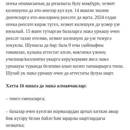
опека оешмасының да ризалыгы булу мәҗбүри, хезмәт
килешүенә дә әти-әниләр кул куя. 14 яшьтән эшлим
диючеләргә әти-әниләрнең рөхсәте дә җитә, 2024 елдан
опека рөхсәте кирәк түгел, хезмәт килешүен дә үсмер үзе
имзалый. 15 яшен тутырган балаларга эшкә урнашу өчен
рөхсәт таләп ителми, хезмәт килешүен дә үзе төзергә
хокуклы. Шунысы да бар: бала 9 нчы сыйныфны
тәмамлап, кулына аттестат алгач, мәктәпкә үзенең
училище/көллияткә укырга керү/кермәве яисә эшкә
урнашуы турында белешмә алып килеп тапшырырга тиеш.
Шулай ук эшкә урнашу өчен дә аттестаты булуы шарт.
Хәтта 16 яшьтә дә эшкә алмаячаклар:
– төнге сменаларга;
– балалар өчен куелган нормалардан артып киткән авыр
йөк күтәрү белән бәйле һәм зарарлы шартлардагы
хезмәткә;