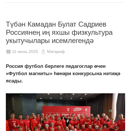
Түбән Камадан Булат Садриев
Россиянең иң яхшы физкультура
укытучылары исемлегендә
11 июнь 2025
Мәгариф
Россия футбол берлеге педагоглар өчен
«Футбол магниты» һөнәри конкурсына нәтиҗә
ясады.