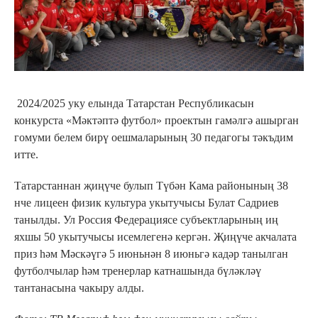
2024/2025 уку елында Татарстан Республикасын
конкурста «Мәктәптә футбол» проектын гамәлгә ашырган
гомуми белем бирү оешмаларының 30 педагогы тәкъдим
итте.
Татарстаннан җиңүче булып Түбән Кама районының 38
нче лицеен физик культура укытучысы Булат Садриев
танылды. Ул Россия Федерациясе субъектларының иң
яхшы 50 укытучысы исемлегенә кергән. Җиңүче акчалата
приз һәм Мәскәүгә 5 июньнән 8 июньгә кадәр танылган
футболчылар һәм тренерлар катнашында бүләкләү
тантанасына чакыру алды.