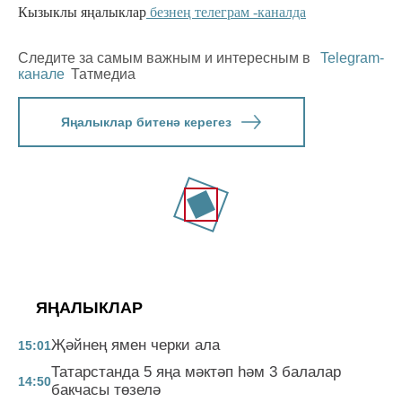
Кызыклы яңалыклар
безнең телеграм -каналда
Следите за самым важным и интересным в
Telegram-
канале
Татмедиа
Яңалыклар битенә керегез
ЯҢАЛЫКЛАР
Җәйнең ямен черки ала
15:01
Татарстанда 5 яңа мәктәп һәм 3 балалар
14:50
бакчасы төзелә