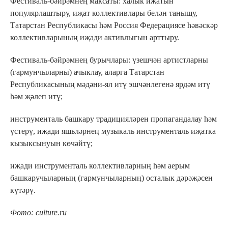
Фестиваль-бәйрәмнең максаты: халык иҗатын
популярлаштыру, иҗат коллективлары белән танышу,
Татарстан Республикасы һәм Россия Федерациясе һәвәскәр
коллективларының иҗади активлыгын арттыру.
Фестиваль-бәйрәмнең бурычлары: үзешчән артистларны
(гармунчыларны) ачыклау, аларга Татарстан
Республикасының мәдәни-ял итү эшчәнлегенә ярдәм итү
һәм җәлеп итү;
инструменталь башкару традицияләрен пропагандалау һәм
үстерү, иҗади яшьләрнең музыкаль инструменталь иҗатка
кызыксынуын көчәйтү;
иҗади инструменталь коллективларның һәм аерым
башкаручыларның (гармунчыларның) осталык дәрәҗәсен
күтәрү.
Фото: culture.ru