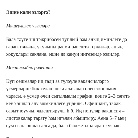
Эшне каян эзләргә?
Мәшгульлек үзәкләре
Бала тәүге эш тәҗрибәсен туплый һәм аның иминлеге дә
гарантияләнә, укучыны рәсми рәвештә теркиләр, аның
хокуклары саклана, эшне дә канун нигезендә эзлиләр.
Мөстәкыйль рәвештә
Күп оешмалар иң гади аз түләүле вакансияләргә
үсмерләрне бик теләп эшкә ала: алар өчен экономия
чарасы, ә үсмер өчен сыгылмалы график, көнгә 2–3 сәгать
кенә эшләп алу мөмкинлеге уңайлы. Официант, табак-
савыт юуучы, җыештыручы һ.б. Иң популяр вакансия –
листовкалар тарату һәм игълан ябыштыру. Аена 5–7 мең
сум гына эшләп алса да, бала бюджетына ярап куячак.