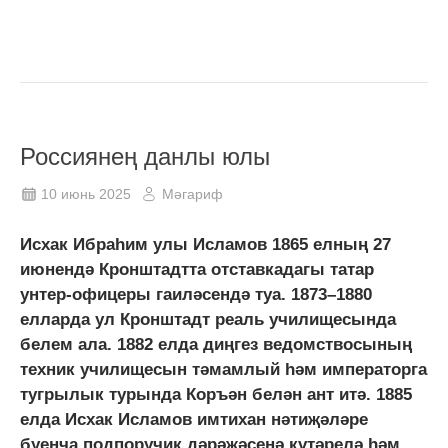
Россиянең данлы юлы
10 июнь 2025
Мәгариф
Исхак Ибраһим улы Исламов 1865 елның 27
июнендә Кронштадтта отставкадагы татар
унтер-офицеры гаиләсендә туа. 1873–1880
елларда ул Кронштадт реаль училищесында
белем ала. 1882 елда диңгез ведомствосының
техник училищесын тәмамлый һәм императорга
тугрылык турында Коръән белән ант итә. 1885
елда Исхак Исламов имтихан нәтиҗәләре
буенча подпоручик дәрәҗәсенә күтәрелә һәм