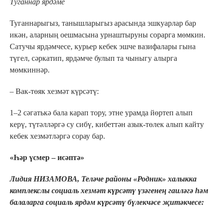
Туганнар ярдәме
Туганнарыгыз, танышларыгыз арасында эшкуарлар бар
икән, аларның оешмасына урнаштыруны сорарга мөмкин.
Сатучы ярдәмчесе, курьер кебек эшче вазифалары гына
түгел, сәркатип, ярдәмче булып та чыныгу алырга
мөмкиннәр.
– Вак-төяк хезмәт күрсәтү:
1–2 сәгатькә бала карап тору, этне урамда йөртеп алып
керү, түтәлләргә су сибү, кибеттән азык-төлек алып кайту
кебек хезмәтләргә сорау бар.
«Һәр үсмер – исәптә»
Лидия НИЗАМОВА, Теләче районы «Родник» халыкка
комплекслы социаль хезмәт күрсәтү үзәгенең гаиләгә һәм
балаларга социаль ярдәм күрсәтү бүлекчәсе җитәкчесе: