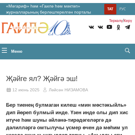
«Мәгариф» һәм «Гаилә һәм мәктәп»
ТАТ
РУС
журналларының берләштерелгән порталы
/
Теркəлү
Керү
Меню
Җәйге ял? Җәйгә эш!
12 июнь 2025
Ләйсән НИЗАМОВА
Бер тиенең булмаган килеш «мин мөстәкыйль»
дип йөреп булмый инде. Үзен инде олы дип хис
итүче һәм шуны әйләнә-тирәдәгеләргә дә
дәлилләргә омтылучы үсмер өчен дә мөһим ул