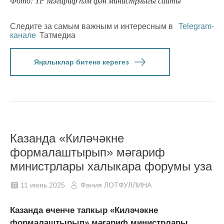
Фото: ТР Мәгариф һәм фән министрлыгы сайты
Следите за самым важным и интересным в
Telegram-
канале
Татмедиа
Яңалыклар битенә керегез
Казанда «Киләчәкне
формалаштырып» мәгариф
министрлары халыкара форумы уза
11 июнь 2025
Фәния ЛОТФУЛЛИНА
Казанда өченче тапкыр «Киләчәкне
формалаштырып» мәгариф министрлары