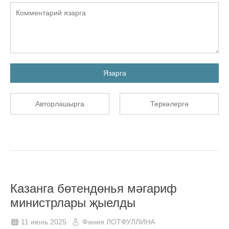
Язарга
Авторлашырга
Теркәлергә
Казанга бөтендөнья мәгариф
министрлары җыелды
11 июнь 2025
Фәния ЛОТФУЛЛИНА