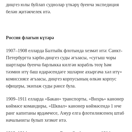
диңгез юлы буйлап суднолар үткәрү буенча экспедиция
белән җитәкчелек итә.
Россия флагын күтәрә
1907–1908 елларда Балтыйк флотында хезмәт итә: Санкт-
Петербургта хәрби-диңгез суды әгъзасы, «сугыш чоры
шартлары буенча барлыкка килгән корабль төзү һәм
тәэмин итү баш идарәсендәге эшләрне ахыргача хәл итү»
комиссиясе әгъзасы, диңгез корпусының өлкән корпус
офицеры, экипаж суды рәисе була.
1909–1911 елларда «Бакан» транспорты, «Вихрь» канонер
көймәсе командиры, «Шквал» канонер көймәсендә 1 нче
ранг капитаны ярдәмчесе, Амур елга флотилиясенең штаб
начальнигы булып хезмәт итә.