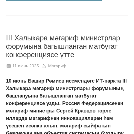
III Халыкара мәгариф министрлар
форумына багышланган матбугат
конференциясе үтте
11 июнь 2025
Мәгариф
10 июнь Бәшир Рәмиев исемендәге ИТ-паркта III
Халыкара мәгариф министрлары форумының
башлануына багышланган матбугат
конференциясе узды. Россия Федерациясенең
мәгариф министры Сергей Кравцов төрле
илләрдә мәгарифнең инновацияләрен һәм
үсешен исәпкә алып, мәгариф сыйфатын
бәяләүнең яңа объектив системасын булдыру