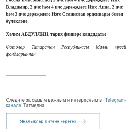
Владимир, 2 нче һәм 4 нче дәрәҗәдәге Изге Анна, 2 нче
һәм 3 нче дәрәҗәдәге Изге Станислав орденнары белән
бүләкләнә.
Хәлим АБДУЛЛИН, тарих фәннәре кандидаты
Фотолар Татарстан Республикасы Милли музей
фондларыннан
Следите за самым важным и интересным в
Telegram-
канале
Татмедиа
Яңалыклар битенә керегез