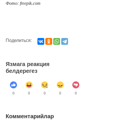
Фото: freepik.com
Поделиться:
Язмага реакция
белдерегез
0
0
0
0
0
Комментарийлар