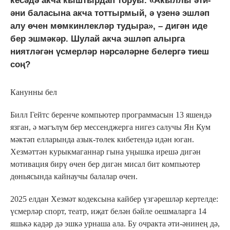
кесәдә акча кыштырдап торуы. «Акыллы әти-
әни баласына акча тоттырмый, ә үзенә эшләп
алу өчен мөмкинлекләр тудыра», – дигән иде
бер эшмәкәр. Шулай акча эшләп алырга
ниятләгән үсмерләр нәрсәләрне белергә тиеш
соң?
Канунны бел
Билл Гейтс беренче компьютер программасын 13 яшендә
язган, ә мәгълүм бер мессенджерга нигез салучы Ян Кум
мәктәп елларында азык-төлек кибетендә идән юган.
Хезмәттән курыкмаганнар гына уңышка ирешә дигән
мотивация бирү өчен бер дигән мисал бит компьютер
дөньясында кайнаучы балалар өчен.
2025 елдан Хезмәт кодексына кайбер үзгәрешләр кертелде:
үсмерләр спорт, театр, иҗат белән бәйле оешмаларга 14
яшькә кадәр дә эшкә урнаша ала. Бу очракта әти-әнинең дә,