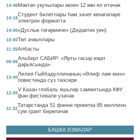
Мәктәп укучылары көзен 12 көн ял итәчәк
14:46
Студент билетлары һәм зачет кенәгәләре
14:18
электрон форматта
«Дуслык тәгәрмәче» (Дидактик уен)
14:00
Тел ачкычлары
10:00
Албасты
11:35
Альберт САБИР: «Ярты гасыр иҗат
09:06
дәрьясында»
Лилия Гыйбадуллинаның «Әлиф ләм мин»
13:40
повестенда сүз тәэсире
V Казан глобаль яшьләр саммитында КФУ
12:05
фән фестивале узачак
Татарстанда 51 фәнни проектка 85 миллион
11:32
сум грант биреләчәк
БАШКА ЯЗМАЛАР