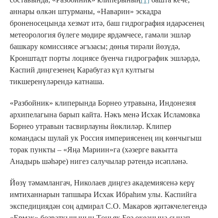
аннары өлкән штурманы, «Наварин» эскадра
броненосецында хезмәт итә, баш гидрография идарәсенең
метеорология бүлеге мөдире ярдәмчесе, гамәли эшләр
башкару комиссиясе әгъзасы; дөнья тирәли йөзүдә,
Кронштадт порты лоциясе буенча гидрографик эшләрдә,
Каспий диңгезенең Карабугаз күл култыгы
тикшеренүләрендә катнаша.
«Разбойник» клиперында Борнео утравына, Индонезия
архипелагына барып кайта. Нәкъ менә Исхак Исламовка
Борнео утравын тасвирлауны йөклиләр. Клипер
командасы шулай ук Россия империясенең иң көнчыгыш
торак пункты – «Яңа Мариин»га (хәзерге вакытта
Анадырь шәһәре) нигез салучылар рәтендә исәпләнә.
Йөзү тәмамлангач, Николаев диңгез академиясенә керү
имтиханнарын тапшыра Исхак Ибраһим улы. Каспийга
экспедициядән соң адмирал С.О. Макаров җитәкчелегендә
«Ермак» бозваткычының Төньяк Боз океанына сынап