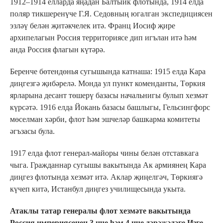
1912–1914 елларда яңадан Балтыйк флотында, 1914 елда
поляр тикшеренүче Г.Я. Седовның югалган экспедициясен
эзләү белән җитәкчелек итә. Франц Иосиф җире
архипелагын Россия территориясе дип игълан итә һәм
анда Россия флагын күтәрә.
Беренче бөтендөнья сугышында катнаша: 1915 елда Кара
диңгезгә җибәрелә. Монда ул пункт коменданты, Төркия
ярларына десант төшерү базасы начальнигы булып хезмәт
күрсәтә. 1916 елда Йокань базасы башлыгы, Гельсингфорс
мөселман хәрби, флот һәм эшчеләр башкарма комитеты
әгъзасы була.
1917 елда флот генерал-майоры чины белән отставкага
чыга. Гражданнар сугышы вакытында Ак армиянең Кара
диңгез флотында хезмәт итә. Аклар җиңелгәч, Төркиягә
күчеп китә, Истанбул диңгез училищесында укыта.
Атаклы татар генералы флот хезмәте вакытында
Россия империясенең 3 нче һәм 4 нче дәрәҗәдәге Изге