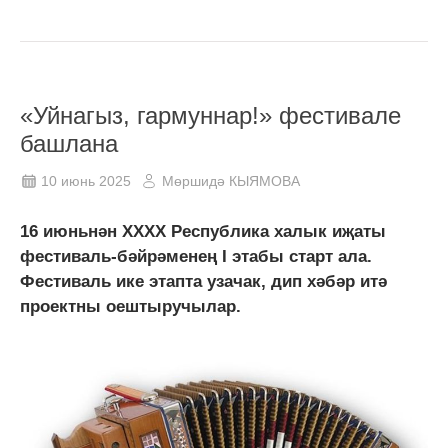
«Уйнагыз, гармуннар!» фестивале
башлана
10 июнь 2025
Мөршидә КЫЯМОВА
16 июньнән XXXX Республика халык иҗаты
фестиваль-бәйрәменең I этабы старт ала.
Фестиваль ике этапта узачак, дип хәбәр итә
проектны оештыручылар.