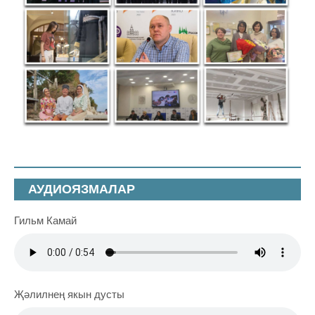
АУДИОЯЗМАЛАР
Гильм Камай
Җәлилнең якын дусты