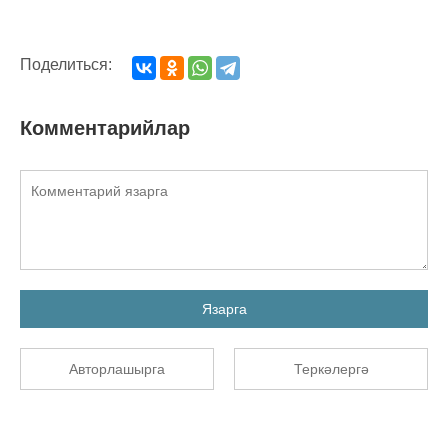
Поделиться:
Комментарийлар
Язарга
Авторлашырга
Теркәлергә