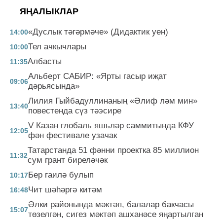
ЯҢАЛЫКЛАР
«Дуслык тәгәрмәче» (Дидактик уен)
14:00
Тел ачкычлары
10:00
Албасты
11:35
Альберт САБИР: «Ярты гасыр иҗат
09:06
дәрьясында»
Лилия Гыйбадуллинаның «Әлиф ләм мин»
13:40
повестенда сүз тәэсире
V Казан глобаль яшьләр саммитында КФУ
12:05
фән фестивале узачак
Татарстанда 51 фәнни проектка 85 миллион
11:32
сум грант биреләчәк
Бер гаилә булып
10:17
Чит шәһәргә китәм
16:48
Әлки районында мәктәп, балалар бакчасы
15:07
төзелгән, сигез мәктәп ашханәсе яңартылган