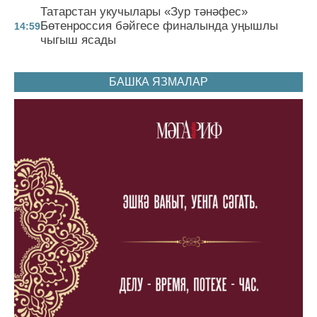
Татарстан укучылары «Зур тәнәфес»
Бөтенроссия бәйгесе финалында уңышлы
14:59
чыгыш ясады
БАШКА ЯЗМАЛАР