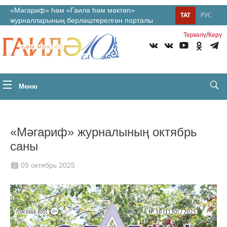
«Мәгариф» һәм «Гаилә һәм мәктәп»
ТАТ
РУС
журналларының берләштерелгән порталы
/
Теркəлү
Керү
Меню
«Мәгариф» журналының октябрь
саны
09 октябрь 2025