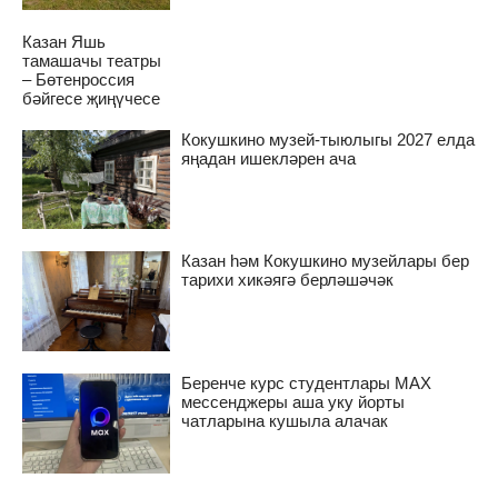
Казан Яшь
тамашачы театры
– Бөтенроссия
бәйгесе җиңүчесе
Кокушкино музей-тыюлыгы 2027 елда
яңадан ишекләрен ача
Казан һәм Кокушкино музейлары бер
тарихи хикәягә берләшәчәк
Беренче курс студентлары MAX
мессенджеры аша уку йорты
чатларына кушыла алачак