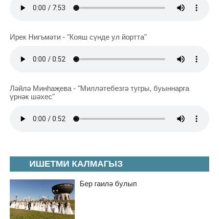
Ирек Нигъмәти - "Кояш сүнде ул йортта"
Ләйлә Минһаҗева - "Милләтебезгә тугры, буыннарга
үрнәк шәхес"
ИШЕТМИ КАЛМАГЫЗ
Бер гаилә булып