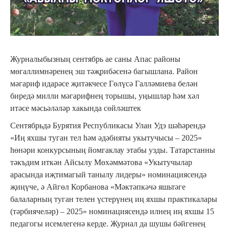
Журналыбызның сентябрь ае саны Апас районы
мөгаллимнәренең эш тәҗрибәсенә багышлана. Район
мәгариф идарәсе җитәкчесе Гөлүсә Галләмиева белән
биредә милли мәгарифнең торышы, уңышлар һәм хәл
итәсе мәсьәләләр хакында сөйләштек
Сентябрьдә Бурятия Республикасы Улан Удэ шәһәрендә
«Иң яхшы туган тел һәм әдәбияты укытучысы – 2025»
һөнәри конкурсының йомгаклау этабы узды. Татарстанны
тәкъдим иткән Айсылу Мөхәммәтова «Укытучылар
арасында иҗтимагый танылу лидеры» номинациясендә
җиңүче, ә Айгөл Корбанова «Мәктәпкәчә яшьтәге
балаларның туган телен үстерүнең иң яхшы практикалары
(тәрбиячеләр) – 2025» номинациясендә илнең иң яхшы 15
педагогы исемлегенә керде. Журнал да шушы бәйгенең