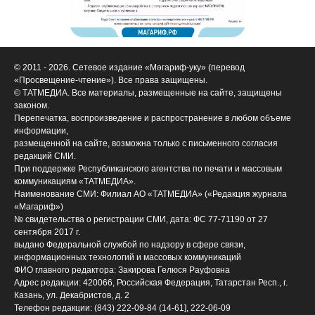
© 2011 - 2026. Сетевое издание «Мәгариф-уку» (перевод
«Просвещение-чтение»). Все права защищены.
© ТАТМЕДИА. Все материалы, размещенные на сайте, защищены
законом.
Перепечатка, воспроизведение и распространение в любом объеме
информации,
размещенной на сайте, возможна только с письменного согласия
редакций СМИ.
При поддержке Республиканского агентства по печати и массовым
коммуникациям «ТАТМЕДИА».
Наименование СМИ: Филиал АО «ТАТМЕДИА» («Редакция журнала
«Магариф»)
№ свидетельства о регистрации СМИ, дата: ФС 77-71190 от 27
сентября 2017 г.
выдано Федеральной службой по надзору в сфере связи,
информационных технологий и массовых коммуникаций
ФИО главного редактора: Закирова Гелюся Рауфовна
Адрес редакции: 420066, Российская Федерация, Татарстан Респ., г.
Казань, ул. Декабристов, д. 2
Телефон редакции: (843) 222-09-84 (14-61], 222-06-09