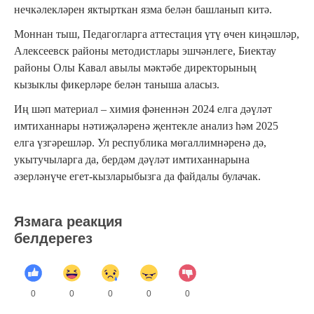
нечкәлекләрен яктырткан язма белән башланып китә.
Моннан тыш, Педагогларга аттестация үтү өчен киңәшләр,
Алексеевск районы методистлары эшчәнлеге, Биектау
районы Олы Кавал авылы мәктәбе директорының
кызыклы фикерләре белән таныша аласыз.
Иң шәп материал – химия фәненнән 2024 елга дәүләт
имтиханнары нәтиҗәләренә җентекле анализ һәм 2025
елга үзгәрешләр. Ул республика мөгаллимнәренә дә,
укытучыларга да, бердәм дәүләт имтиханнарына
әзерләнүче егет-кызларыбызга да файдалы булачак.
Язмага реакция
белдерегез
0
0
0
0
0