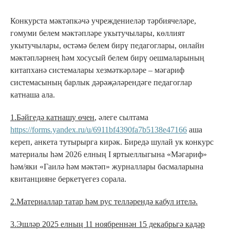
Конкурста мәктәпкәчә учреждениеләр тәрбиячеләре,
гомуми белем мәктәпләре укытучылары, көллият
укытучылары, өстәмә белем бирү педагоглары, онлайн
мәктәпләрнең һәм хосусый белем бирү оешмаларының
китапханә системалары хезмәткәрләре – мәгариф
системасының барлык дәрәҗәләрендәге педагоглар
катнаша ала.
1.Бәйгедә катнашу өчен
, әлеге сылтама
https://forms.yandex.ru/u/6911bf4390fa7b5138e47166
аша
кереп, анкета тутырырга кирәк. Биредә шулай ук конкурс
материалы һәм 2026 елның I яртыеллыгына «Мәгариф»
һәм/яки «Гаилә һәм мәктәп» журналлары басмаларына
квитанцияне беркетүегез сорала.
2.Материаллар татар һәм рус телләрендә кабул ителә.
3.Эшләр 2025 елның 11 ноябреннән 15 декабрьгә кадәр