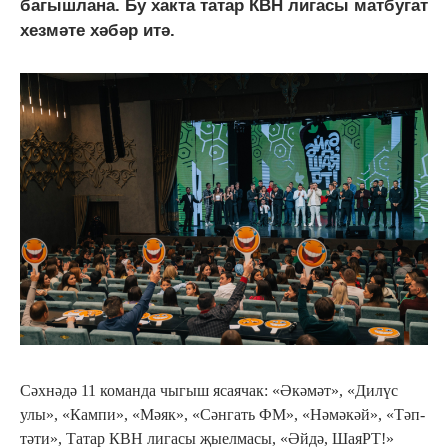
багышлана. Бу хакта татар КВН лигасы матбугат
хезмәте хәбәр итә.
Сәхнәдә 11 команда чыгыш ясаячак: «Әкәмәт», «Дилүс
улы», «Кампи», «Мәяк», «Сәнгать ФМ», «Нәмәкәй», «Тәп-
тәти», Татар КВН лигасы җыелмасы, «Әйдә, ШаяРТ!»