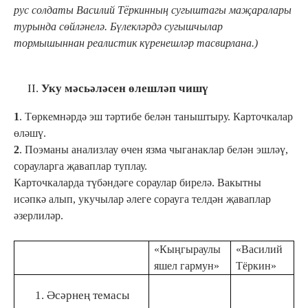
рус солдаты Василий Тёркинның сугыштагы маҗаралары
турында сөйләнелә. Бүлекләрдә сугышчылар
тормышыннан реалистик күренешләр тасвирлана.)
Уку мәсьәләсен өлешләп чишү
1
. Төркемнәрдә эш тәртибе белән таныштыру. Карточкалар
өләшү.
2
. Поэманы анализлау өчен язма чыганаклар белән эшләү,
сорауларга җаваплар туплау.
Карточкаларда түбәндәге сораулар бирелә. Вакытны
исәпкә алып, укучылар әлеге сорауга телдән җаваплар
әзерлиләр.
«Кыңгыраулы
«Василий
яшел гармун»
Тёркин»
Әсәрнең темасы