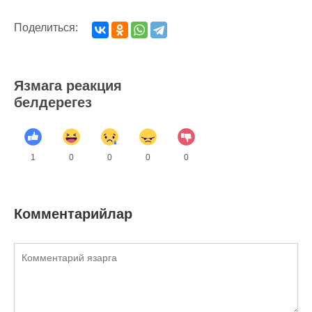
Поделиться:
Язмага реакция
белдерегез
1
0
0
0
0
Комментарийлар