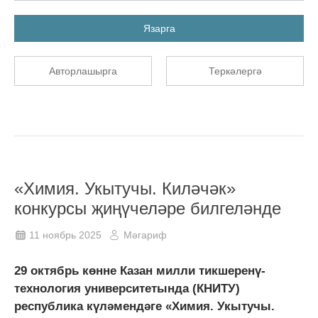
Язарга
Авторлашырга
Теркәлергә
«Химия. Укытучы. Киләчәк»
конкурсы җиңүчеләре билгеләнде
11 ноябрь 2025
Мәгариф
29 октябрь көнне Казан милли тикшеренү-
технология университетында (КНИТУ)
республика күләмендәге «Химия. Укытучы.