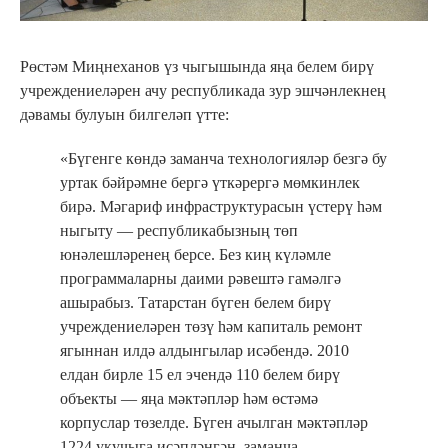
Рөстәм Миңнеханов үз чыгышында яңа белем бирү
учреждениеләрен ачу республикада зур эшчәнлекнең
дәвамы булуын билгеләп үтте:
«Бүгенге көндә заманча технологияләр безгә бу
уртак бәйрәмне бергә үткәрергә мөмкинлек
бирә. Мәгариф инфраструктурасын үстерү һәм
ныгыту — республикабызның төп
юнәлешләренең берсе. Без киң күләмле
программаларны даими рәвештә гамәлгә
ашырабыз. Татарстан бүген белем бирү
учреждениеләрен төзү һәм капиталь ремонт
ягыннан илдә алдынгылар исәбендә. 2010
елдан бирле 15 ел эчендә 110 белем бирү
объекты — яңа мәктәпләр һәм өстәмә
корпуcлар төзелде. Бүген ачылган мәктәпләр
1224 укучыга исәпләнгән, заманча