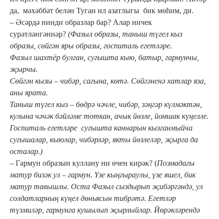
да, мәхәббәт белән Туган ил азатлыгы бик мөһим, ди.
– Әсәрдә нинди образлар бар? Алар ничек
сурәтләнгәннәр?
(Фазыл образы, таныш түгел кыз
образы, сөйгән яры образы, госпиталь егетләре.
Фазыл шахтёр булган, сугышта кыю, батыр, гармунчы,
җырчы.
Сөйгән кызы – чибәр, сагына, көтә.
Сөйгәненә хатлар яза,
аны ярата.
Таныш түгел кыз – бөдрә чәчле, чибәр, зәңгәр күлмәктән,
кулына чәчәк бәйләме тоткан, ачык йөзле, йомшак күңелле.
Госпиталь егетләре сугышта каннарын кызганмыйча
сугышалар, кыюлар, чибәрләр, якты йөзлеләр, җырга да
осталар.)
–
Гармун образын куллану ни өчен кирәк? (
Поэмадагы
матур бизәк ул – гармун. Үзе кыңгыраулы, үзе яшел, бик
матур тавышлы. Оста Фазыл сыздырып җибәргәндә, ул
солдатларның күңел дөньясын тибрәтә. Егетләр
түзмиләр, гармунга кушылып җырлыйлар. Йөрәкләрендә