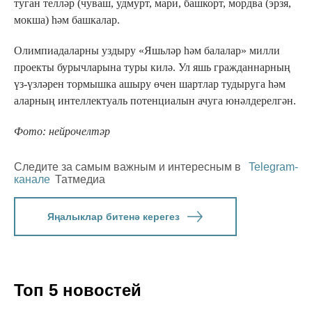
туган телләр (чуваш, удмурт, мари, башкорт, мордва (эрзя,
мокша) һәм башкалар.
Олимпиадаларны уздыру «Яшьләр һәм балалар» милли
проекты бурычларына туры килә. Ул яшь гражданнарның
үз-үзләрен тормышка ашыру өчен шартлар тудыруга һәм
аларның интеллектуаль потенциалын ачуга юнәлдерелгән.
Фото: нейрочелтәр
Следите за самым важным и интересным в
Telegram-
канале
Татмедиа
Яңалыклар битенә керегез
Топ 5 новостей