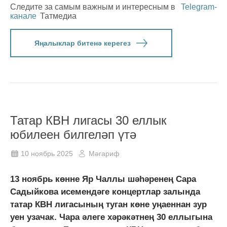
Следите за самым важным и интересным в
Telegram-
канале
Татмедиа
Яңалыклар битенә керегез
Татар КВН лигасы 30 еллык
юбилеен билгеләп үтә
10 ноябрь 2025
Мәгариф
13 ноябрь көнне Яр Чаллы шәһәренең Сара
Садыйкова исемендәге концертлар залында
татар КВН лигасының туган көне уңаеннан зур
уен узачак. Чара әлеге хәрәкәтнең 30 еллыгына