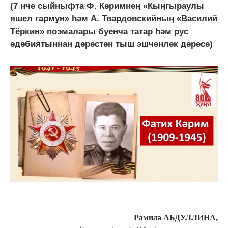
(7 нче сыйныфта Ф. Кәримнең «Кыңгыраулы
яшел гармун» һәм А. Твардовскийның «Василий
Тёркин» поэмалары буенча татар һәм рус
әдәбиятыннан дәрестән тыш эшчәнлек дәресе)
Рамилә АБДУЛЛИНА,