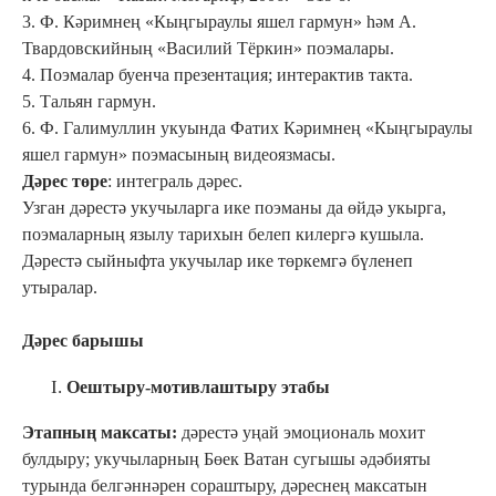
3. Ф. Кәримнең «Кыңгыраулы яшел гармун» һәм А.
Твардовскийның «Василий Тёркин» поэмалары.
4. Поэмалар буенча презентация; интерактив такта.
5. Тальян гармун.
6. Ф. Галимуллин укуында Фатих Кәримнең «Кыңгыраулы
яшел гармун» поэмасының видеоязмасы.
Дәрес төре
: интеграль дәрес.
Узган дәрестә укучыларга ике поэманы да өйдә укырга,
поэмаларның язылу тарихын белеп килергә кушыла.
Дәрестә сыйныфта укучылар ике төркемгә бүленеп
утыралар.
Дәрес барышы
Оештыру-мотивлаштыру этабы
Этапның максаты:
дәрестә уңай эмоциональ мохит
булдыру; укучыларның Бөек Ватан сугышы әдәбияты
турында белгәннәрен сораштыру, дәреснең максатын