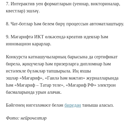
7. Интерактив уен форматларын (уеннар, викториналар,
квестлар) эшләү.
8. Чат-ботлар һәм белем бирү процессын автоматлаштыру.
9. Мәгарифтә ИКТ өлкәсендә креатив идеяләр һәм
инновацион карарлар.
Конкурста катнашучыларның барысына да сертификат
бирелә, җиңүчеләр һәм призерларга дипломнар һәм
истәлекле бүләкләр тапшырыла. Иң яхшы
эшләр «Мәгариф», «Гаилә һәм мәктәп» журналларында
һәм «Мәгариф – Татар теле», «Мәгариф РФ» электрон
басмаларында урын алачак.
Бәйгенең нигезләмәсе белән
биредән
таныша аласыз.
Фото: нейрочелтәр