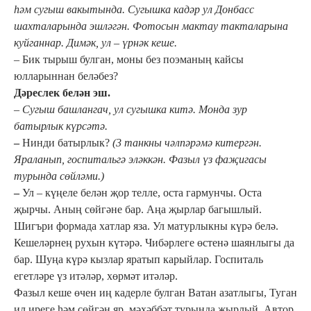
һәм сугыш вакытында. Сугышка кадәр ул Донбасс
шахталарында эшләгән. Фотосын мактау такталарына
куйганнар. Димәк, ул – үрнәк кеше.
–
Бик тырыш булган, моны без поэманың кайсы
юлларыннан беләбез?
Дәреслек белән эш.
–
Сугыш башлангач, ул сугышка китә. Монда зур
батырлык күрсәтә.
–
Нинди батырлык?
(3 танкны чәлпәрәмә китергән.
Яраланып, госпитальгә эләккән. Фазыл үз фаҗигасы
турында сөйләми.)
–
Ул – күңеле белән җор телле, оста гармунчы. Оста
җырчы. Аның сөйгәне бар. Аңа җырлар багышлый.
Шигъри формада хатлар яза. Ул матурлыкны күрә белә.
Кешеләрнең рухын күтәрә. Чибәрлеге өстенә шаянлыгы да
бар. Шуңа күрә кызлар яратып карыйлар. Госпиталь
егетләре үз итәләр, хөрмәт итәләр.
Фазыл кеше өчен иң кадерле булган Ватан азатлыгы, Туган
ил иреге һәм сөйгән яр, мәхәббәт турында җырлый. Автор