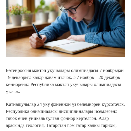
Бөтенроссия мәктәп укучылары олимпиадасы 7 ноябрьдән
19 декабрьгә кадәр дәвам итәчәк. ә 7 ноябрь – 20 декабрь
көннәрендә Республика мәктәп укучылары олимпиадасы
үтәчәк.
Катнашучылар 24 уку фәненнән үз белемнәрен күрсәтәчәк.
Республика олимпиадасы дисциплиналары исемлегенә
төбәк өчен уникаль булган фәннәр кертелгән. Алар
арасында геология, Татарстан һәм татар халкы тарихы,