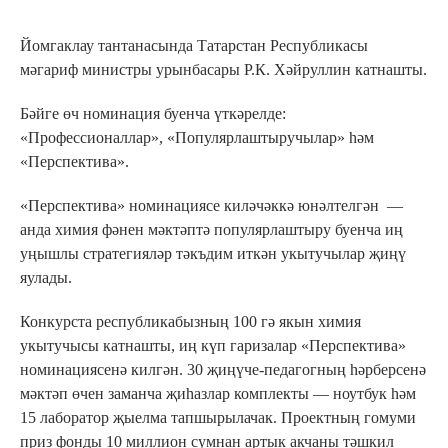
Йомгаклау тантанасында Татарстан Республикасы
мәгариф министры урынбасары Р.К. Хәйруллин катнашты.
Бәйге өч номинация буенча үткәрелде:
«Профессионаллар», «Популярлаштыручылар» һәм
«Перспектива».
«Перспектива» номинациясе киләчәккә юнәлтелгән —
анда химия фәнен мәктәптә популярлаштыру буенча иң
уңышлы стратегияләр тәкъдим иткән укытучылар җиңү
яулады.
Конкурста республикабызның 100 гә якын химия
укытучысы катнашты, иң күп гаризалар «Перспектива»
номинациясенә килгән. 30 җиңүче-педагогның һәрберсенә
мәктәп өчен заманча җиһазлар комплекты — ноутбук һәм
15 лаборатор җыелма тапшырылачак. Проектның гомуми
приз фонды 10 миллион сумнан артык акчаны тәшкил