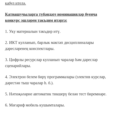
кабул ителә.
Катнашучыларга түбәндәге номинацияләр буенча
конкурс эшләрен тәкъдим итәргә:
1. Уку материалын тәкъдир итү.
2. ИКТ кулланып, барлык мәктәп дисциплиналары
дәресләренең конспектлары.
3. Цифрлы ресурслар кулланып чаралар һәм дәресләр
сценарийлары.
4. Электрон белем бирү программалары (электив курслар,
дәрестән тыш чаралар һ. б.).
5. Нәтиҗәләрне автоматик тикшерү белән тест биремнәре.
6. Мәгариф мобиль кушымталары.