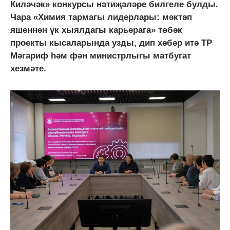
Киләчәк» конкурсы нәтиҗәләре билгеле булды.
Чара «Химия тармагы лидерлары: мәктәп
яшеннән үк хыялдагы карьерага» төбәк
проекты кысаларында узды, дип хәбәр итә ТР
Мәгариф һәм фән министрлыгы матбугат
хезмәте.