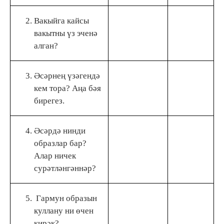
Вакыйга кайсы
вакытны үз эченә
алган?
Әсәрнең үзәгендә
кем тора? Аңа бәя
бирегез.
Әсәрдә нинди
образлар бар?
Алар ничек
сурәтләнгәннәр?
Гармун образын
куллану ни өчен
кирәк?