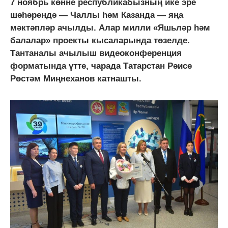
7 ноябрь көнне республикабызның ике эре
шәһәрендә — Чаллы һәм Казанда — яңа
мәктәпләр ачылды. Алар милли «Яшьләр һәм
балалар» проекты кысаларында төзелде.
Тантаналы ачылыш видеоконференция
форматында үтте, чарада Татарстан Рәисе
Рөстәм Миңнеханов катнашты.