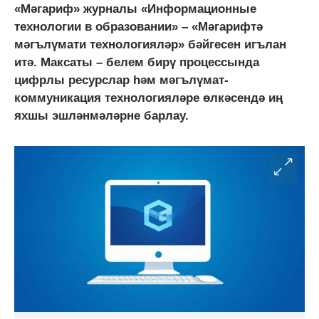
«Мәгариф» журналы «Информационные
технологии в образовании» – «Мәгарифтә
мәгълүмати технологияләр» бәйгесен игълан
итә. Максаты – белем бирү процессында
цифрлы ресурслар һәм мәгълүмат-
коммуникация технологияләре өлкәсендә иң
яхшы эшләнмәләрне барлау.