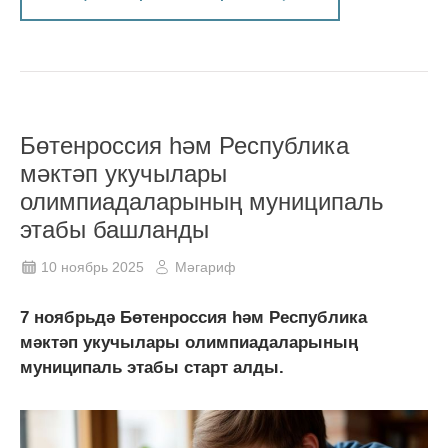
Бөтенроссия һәм Республика
мәктәп укучылары
олимпиадаларының муниципаль
этабы башланды
10 ноябрь 2025
Мәгариф
7 ноябрьдә Бөтенроссия һәм Республика
мәктәп укучылары олимпиадаларының
муниципаль этабы старт алды.