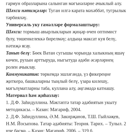
гармун образларына салынган мәгънәләрне ачыклый алу.
Шәхси нәтиҗәләр:
Туган илгә карата мәхәббәт, тугрылык
тәрбияләү.
Универсаль уку гамәлләре формалаштыру:
Шәхси:
тормыш авырлыкларын җиңәр өчен оптимист
булу, төшенкелеккә бирелмәү; алдыңа максат куя белү,
нәтиҗә ясау.
Танып белү
:
Бөек Ватан сугышы чорында халыкның яшәү
көчен, рухын арттыруда, ныгытуда әдәби әсәрләрнең
ролен ачыклау.
Коммуникатив:
төркемдә эшләгәндә, үз фикереңне
җиткерә, башкаларны тыңлый белү, үзара килешү,
мәгълүматларны таба, куллана алу, әңгәмәдә катнашу.
Материал һәм җиһазлау:
1. Д.Ф. Заһидуллина. Мәктәптә татар әдәбиятын укыту
методикасы. – Казан: Мәгариф, 2004.
2. Д.Ф. Заһидуллина, Ә.М. Закирҗанов, Т.Ш. Гыйләҗев,
Н.М. Йосыпова. Татар әдәбияты: Теория. Тарих. – Тулыл. 2
нче басма. – Казан: Мәгариф, 2006. – 319 б.