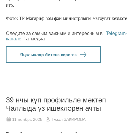
итә.
Фото: ТР Мәгариф һәм фән министрлыгы матбугат хезмәте
Следите за самым важным и интересным в
Telegram-
канале
Татмедиа
Яңалыклар битенә керегез
39 нчы күп профильле мәктәп
Чаллыда үз ишекләрен ачты
11 ноябрь 2025
Гүзәл ЗАКИРОВА