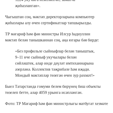
җиһазланган».
Чыгыштан соң, мәктәп директорларына компьютер
җиһазлары алу өчен сертификатлар тапшырылды.
ТР мәгариф һәм фән министры Илсур һадиуллин
мәктәп белән танышканнан соң, аңа югары бәя бирде:
«Без профильле сыйныфлар белән таныштык,
9–11 нче сыйныф укучылары белән
сөйләштек, алар инде дәүләт имтиханнарына
әзерләнә. Коллектив тәҗрибәле һәм иҗади.
Мондый мәктәпләр төзегән өчен зур рәхмәт!»
Быел Татарстанда гомуми белем бирүнең биш объекты
төзелеп бетте, алар 4059 урынга исәпләнгән.
Фото: ТР Мәгариф һәм фән министрлыгы матбугат хезмәте