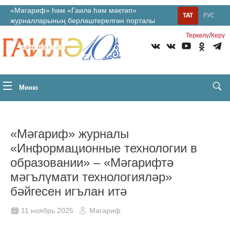
«Мәгариф» һәм «Гаилә һәм мәктәп»
ТАТ
РУС
журналларының берләштерелгән порталы
/
Теркəлү
Керү
Меню
«Мәгариф» журналы
«Информационные технологии в
образовании» – «Мәгарифтә
мәгълүмати технологияләр»
бәйгесен игълан итә
11 ноябрь 2025
Мәгариф