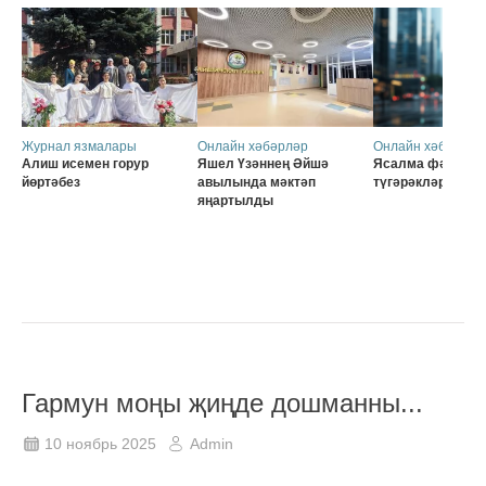
Журнал язмалары
Онлайн хәбәрләр
Онлайн хәбәрләр
Алиш исемен горур
Яшел Үзәннең Әйшә
Ясалма фәһем б
йөртәбез
авылында мәктәп
түгәрәкләр
яңартылды
Гармун моңы җиңде дошманны...
10 ноябрь 2025
Admin