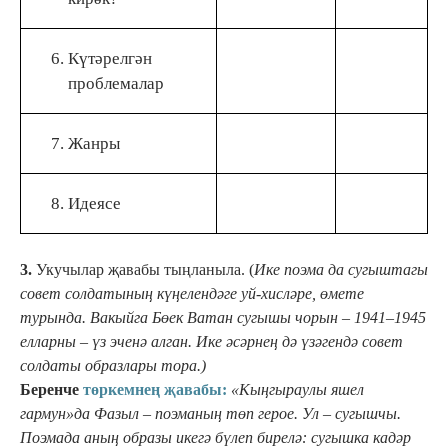
Күтәрелгән
проблемалар
Жанры
Идеясе
3.
Укучылар җавабы тыңланыла. (
Ике поэма да сугыштагы
совет солдатының күңелендәге уй-хисләре, өмете
турында. Вакыйга Бөек Ватан сугышы чорын – 1941
–
1945
елларны – үз эченә алган. Ике әсәрнең дә үзәгендә совет
солдаты образлары тора.)
Беренче
төркемнең җавабы:
«Кыңгыраулы яшел
гармун»
да Фазыл – поэманың төп герое. Ул – сугышчы.
Поэмада аның образы икегә бүлеп бирелә: сугышка кадәр