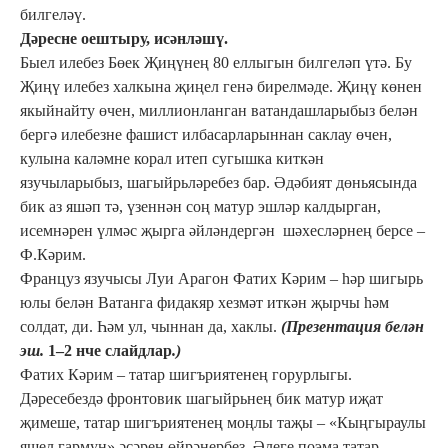
билгеләү.
Дәресне оештыру, исәнләшү.
Быел илебез Бөек Җиңүнең 80 еллыгын билгеләп үтә. Бу
Җиңү илебез халкына җиңел генә бирелмәде. Җиңү көнен
якыйнайту өчен, миллионланган ватандашларыбыз белән
бергә илебезне фашист илбасарларыннан саклау өчен,
кулына каләмне корал итеп сугышка киткән
язучыларыбыз, шагыйрьләребез бар. Әдәбият дөньясында
бик аз яшәп тә, үзеннән соң матур эшләр калдырган,
исемнәрен үлмәс җырга әйләндергән шәхесләрнең берсе –
Ф.Кәрим.
Француз язучысы Луи Арагон Фатих Кәрим – һәр шигырь
юлы белән Ватанга фидакяр хезмәт иткән җырчы һәм
солдат, ди. Һәм ул, чыннан да, хаклы.
(Презентация белән
эш.
1–2 нче слайдлар
.)
Фатих Кәрим – татар шигъриятенең горурлыгы.
Дәресебездә фронтовик шагыйрьнең бик матур иҗат
җимеше, татар шигъриятенең моңлы таҗы – «Кыңгыраулы
яшел гармун» әсәрен өйрәнербез. Әлеге поэма татар