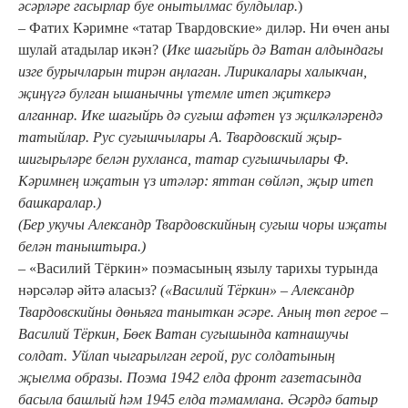
әсәрләре гасырлар буе онытылмас булдылар.
)
– Фатих Кәримне «татар Твардовские» диләр. Ни өчен аны
шулай атадылар икән? (
Ике шагыйрь дә Ватан алдындагы
изге бурычларын тирән аңлаган. Лирикалары халыкчан,
җиңүгә булган ышанычны үтемле итеп җиткерә
алганнар. Ике шагыйрь дә сугыш афәтен үз җилкәләрендә
татыйлар. Рус сугышчылары А. Твардовский җыр-
шигырьләре белән рухланса, татар сугышчылары Ф.
Кәримнең иҗатын үз итәләр: яттан сөйләп, җыр итеп
башкаралар.)
(
Бер укучы Александр Твардовскийның сугыш чоры иҗаты
белән таныштыра.)
– «Василий Тёркин» поэмасының язылу тарихы турында
нәрсәләр әйтә аласыз?
(«Василий Тёркин» – Александр
Твардовскийны дөньяга таныткан әсәре. Аның төп герое –
Василий Тёркин, Бөек Ватан сугышында катнашучы
солдат. Уйлап чыгарылган герой, рус солдатының
җыелма образы. Поэма 1942 елда фронт газетасында
басыла башлый һәм 1945 елда тәмамлана. Әсәрдә батыр