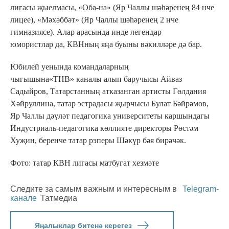
лигасы җыелмасы, «Оба-на» (Яр Чаллы шәһәренең 84 нче
лицее), «Мәхәббәт» (Яр Чаллы шәһәренең 2 нче
гимназиясе). Алар арасында инде легендар
юмористлар да, КВНның яңа буыны вәкилләре дә бар.
Юбилей уенында командаларның
чыгышына«ТНВ» каналы алып баручысы Айваз
Садыйров, Татарстанның атказанган артисты Гөлдания
Хәйруллина, татар эстрадасы җырчысы Булат Бәйрәмов,
Яр Чаллы дәүләт педагогика университеты каршындагы
Индустриаль-педагогика көллияте директоры Рөстәм
Хуҗин, беренче татар рэперы Шәкүр бәя бирәчәк.
Фото: татар КВН лигасы матбугат хезмәте
Следите за самым важным и интересным в
Telegram-
канале
Татмедиа
Яңалыклар битенә керегез