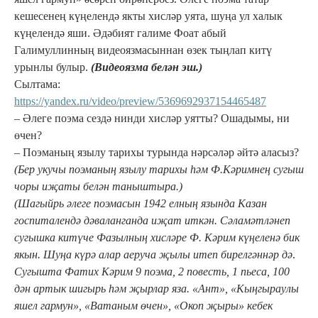
кешесенең күңелендә якты хисләр уята, шуңа ул халык
күңелендә яши. Әдәбият галиме Фоат абый
Галимуллинның видеоязмасыннан өзек тыңлап китү
урынлы булыр.
(Видеоязма белән эш.)
Сылтама:
https://yandex.ru/video/preview/5369692937154465487
– Әлеге поэма сездә нинди хисләр уятты? Ошадымы, ни
өчен?
– Поэманың язылу тарихы турында нәрсәләр әйтә аласыз?
(Бер укучы поэманың язылу тарихы һәм Ф.Кәримнең сугыш
чоры иҗаты белән таныштыра.)
(Шагыйрь әлеге поэмасын 1942 елның язында Казан
госпиталендә дәваланганда иҗат иткән. Сәламәтләнеп
сугышка китүче Фазылның хисләре Ф. Кәрим күңеленә бик
якын. Шуңа күрә алар аеруча җылы итеп бирелгәннәр дә
.
Сугышта Фатих Кәрим 9 поэма, 2 повесть, 1 пьеса, 100
дән артык шигырь һәм җырлар яза. «Ант», «Кыңгыраулы
яшел гармун», «Ватаным өчен», «Окоп җыры» кебек