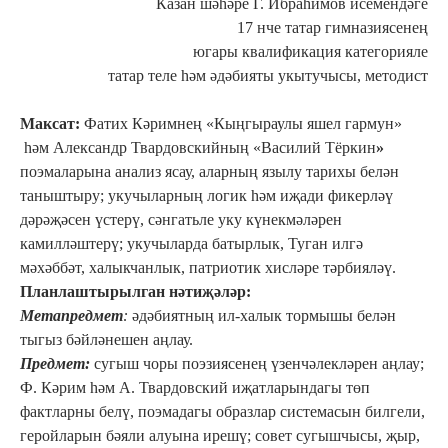
Казан шәһәре Г. Ибраһимов исемендәге
17 нче татар гимназиясенең
югары квалификация категорияле
татар теле һәм әдәбияты укытучысы, методист
Максат:
Фатих Кәримнең «Кыңгыраулы яшел гармун»
һәм Александр Твардовскийның «Василий Тёркин
»
поэмаларына анализ ясау, аларның язылу тарихы белән
таныштыру; укучыларның логик һәм иҗади фикерләү
дәрәҗәсен үстерү, сәнгатьле уку күнекмәләрен
камилләштерү; укучыларда батырлык, Туган илгә
мәхәббәт, халыкчанлык, патриотик хисләре тәрбияләү.
Планлаштырылган нәтиҗәләр:
Метапредмет
:
әдәбиятның ил-халык тормышы белән
тыгыз бәйләнешен аңлау.
Предмет:
сугыш чоры поэзиясенең үзенчәлекләрен аңлау;
Ф. Кәрим һәм А. Твардовский иҗатларындагы төп
фактларны белү, поэмадагы образлар системасын билгели,
геройларын бәяли алуына ирешү; совет сугышчысы, җыр,