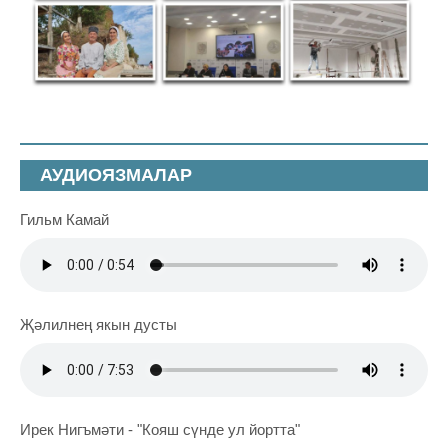
АУДИОЯЗМАЛАР
Гильм Камай
Җәлилнең якын дусты
Ирек Нигъмәти - "Кояш сүнде ул йортта"