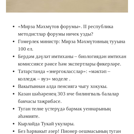
«Мирза Мәхмүтов форумы». II республика
методистлар форумы ничек узды?
Гомерлек министр: Мирза Мәхмүтовның тууына
100 ел.
Бердәм дәүләт имтиханы – биологиядән имтихан
комиссиясе рәисе һәм экспертлары фикерләре.
Татарстанда «энергокласслар»: «мәктәп –
колледж – вуз» моделе .
Вакытыннан алда пенсиягә чыгу хокукы.
Казан шәһәренең 303 нче билингваль балалар
бакчасы тәҗрибәсе.
Туган телне үстерүдә бармак уеннарының
әһәмияте.
Кырлайда Тукай укулары.
Без һәрвакыт әзер! Пионер оешмасының туган