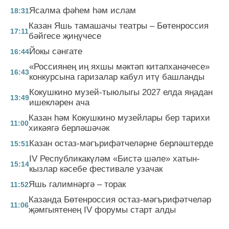
Ясалма фәһем һәм ислам
18:31
Казан Яшь тамашачы театры – Бөтенроссия
17:11
бәйгесе җиңүчесе
Йокы сәнгате
16:44
«Россиянең иң яхшы мәктәп китапханәчесе»
16:43
конкурсына гаризалар кабул итү башланды
Кокушкино музей-тыюлыгы 2027 елда яңадан
13:49
ишекләрен ача
Казан һәм Кокушкино музейлары бер тарихи
11:00
хикәягә берләшәчәк
Казан остаз-мәгърифәтчеләрне берләштерде
15:51
IV Республикакүләм «Бистә шәле» хатын-
15:14
кызлар кәсебе фестивале узачак
Яшь галимнәргә – торак
11:52
Казанда Бөтенроссия остаз-мәгърифәтчеләр
11:06
җәмгыятенең IV форумы старт алды