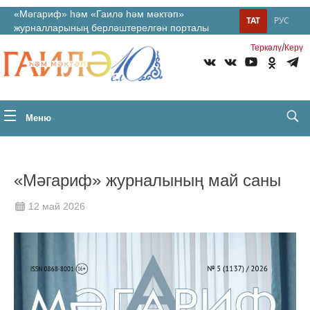
«Мәгариф» һәм «Гаилә һәм мәктәп»
ТАТ
РУС
журналларының берләштерелгән порталы
/
Теркəлү
Керү
Меню
«Мәгариф» журналының май саны
12 май 2026