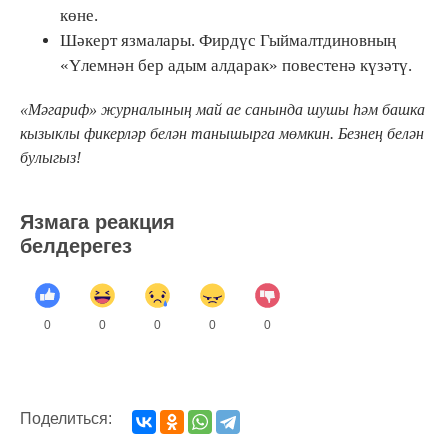
көне.
Шәкерт язмалары. Фирдүс Гыймалтдиновның
«Үлемнән бер адым алдарак» повестенә күзәтү.
«Мәгариф» журналының май ае санында шушы һәм башка
кызыклы фикерләр белән танышырга мөмкин. Безнең белән
булыгыз!
Язмага реакция
белдерегез
0
0
0
0
0
Поделиться: