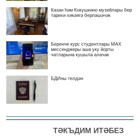
Казан һәм Кокушкино музейлары бер
тарихи хикәягә берләшәчәк
Беренче курс студентлары MAX
мессенджеры аша уку йорты
чатларына кушыла алачак
БДИны телдән
ТӘКЪДИМ ИТӘБЕЗ