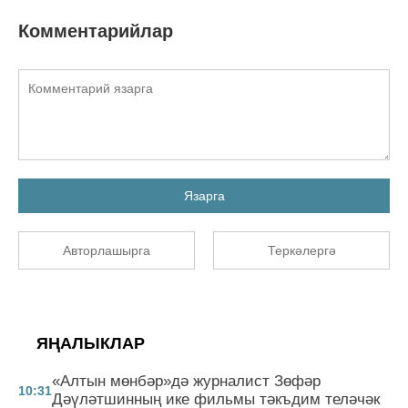
Комментарийлар
Язарга
Авторлашырга
Теркәлергә
ЯҢАЛЫКЛАР
«Алтын мөнбәр»дә журналист Зөфәр
10:31
Дәүләтшинның ике фильмы тәкъдим теләчәк