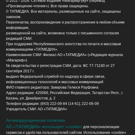
© 2011 - 2026. Сетевое издание «Мәгариф-уку» (перевод
«Просвещение-чтение»). Все права защищены.
© ТАТМЕДИА. Все материалы, размещенные на сайте, защищены
законом.
Перепечатка, воспроизведение и распространение в любом объеме
информации,
размещенной на сайте, возможна только с письменного согласия
редакций СМИ.
При поддержке Республиканского агентства по печати и массовым
коммуникациям «ТАТМЕДИА».
Наименование СМИ: Филиал АО «ТАТМЕДИА» («Редакция журнала
«Магариф»)
№ свидетельства о регистрации СМИ, дата: ФС 77-71190 от 27
сентября 2017 г.
выдано Федеральной службой по надзору в сфере связи,
информационных технологий и массовых коммуникаций
ФИО главного редактора: Закирова Гелюся Рауфовна
Адрес редакции: 420066, Российская Федерация, Татарстан Респ., г.
Казань, ул. Декабристов, д. 2
Телефон редакции: (843) 222-09-84 (14-61], 222-06-09
Учредитель СМИ: АО «ТАТМЕДИА»
Антикоррупционная политика
АО «ТАТМЕДИА» использует «cookie»
для персонализации
сервисов и удобства пользователей сайтом. Использование «cookie»