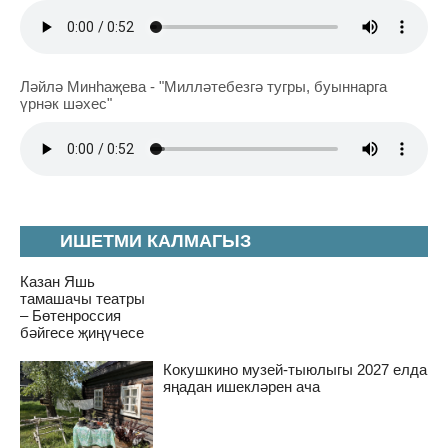
Ләйлә Минһаҗева - "Милләтебезгә тугры, буыннарга
үрнәк шәхес"
ИШЕТМИ КАЛМАГЫЗ
Казан Яшь
тамашачы театры
– Бөтенроссия
бәйгесе җиңүчесе
Кокушкино музей-тыюлыгы 2027 елда
яңадан ишекләрен ача